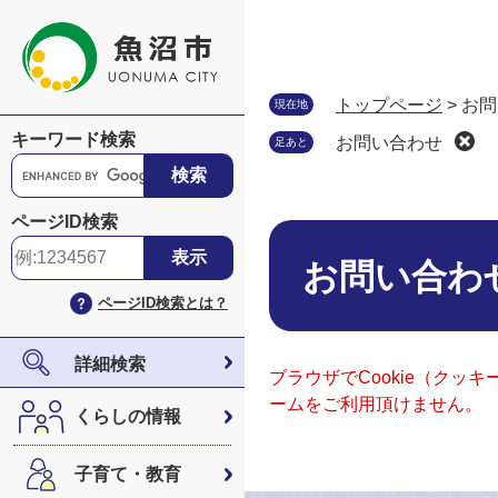
ペ
メ
ー
ニ
ジ
ュ
の
ー
トップページ
>
お問
現在地
先
を
キーワード検索
お問い合わせ
足あと
頭
飛
G
で
ば
o
す
し
o
ページID検索
。
て
本
g
本
文
l
お問い合わ
文
e
ページID検索とは？
へ
カ
ス
タ
詳細検索
ブラウザでCookie（ク
ム
ームをご利用頂けません。
検
くらしの情報
索
子育て・教育