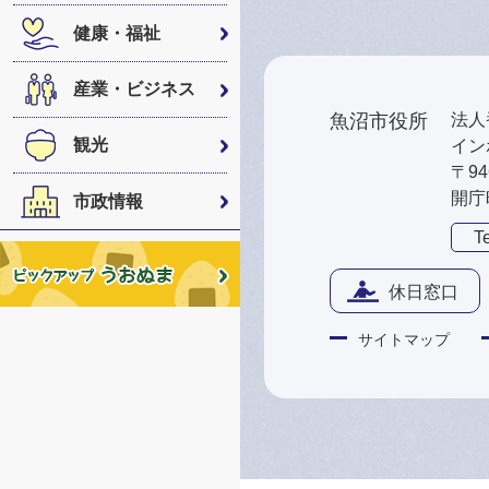
健康・福祉
産業・ビジネス
魚沼市役所
法人番
観光
インボ
〒9
開庁
市政情報
Te
休日窓口
サイトマップ