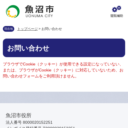
ペ
メ
ー
ニ
ジ
ュ
の
ー
先
を
トップページ
>
お問い合わせ
現在地
頭
飛
で
ば
本
す
し
お問い合わせ
文
。
て
本
文
ブラウザでCookie（クッキー）が使用できる設定になっていない、
へ
または、ブラウザがCookie（クッキー）に対応していないため、お
問い合わせフォームをご利用頂けません。
魚沼市役所
法人番号 8000020152251