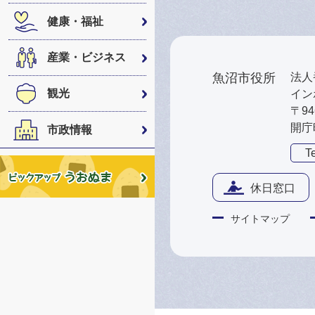
健康・福祉
産業・ビジネス
魚沼市役所
法人番
観光
インボ
〒9
開庁
市政情報
Te
休日窓口
サイトマップ