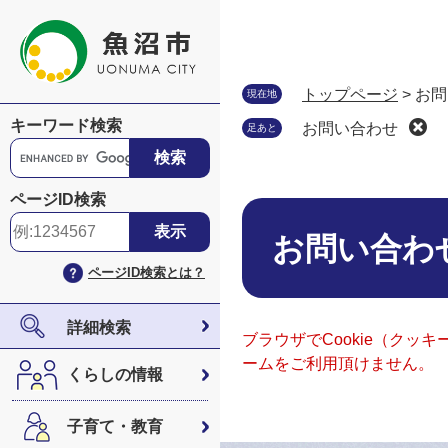
ペ
メ
ー
ニ
ジ
ュ
の
ー
トップページ
>
お問
現在地
先
を
キーワード検索
お問い合わせ
足あと
頭
飛
G
で
ば
o
す
し
o
ページID検索
。
て
本
g
本
文
l
お問い合わ
文
e
ページID検索とは？
へ
カ
ス
タ
詳細検索
ブラウザでCookie（ク
ム
ームをご利用頂けません。
検
くらしの情報
索
子育て・教育