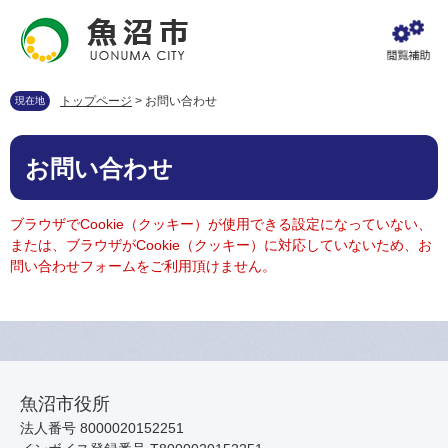
ペ
メ
ー
ニ
ジ
ュ
の
ー
先
を
トップページ
>
お問い合わせ
現在地
頭
飛
で
ば
本
す
し
お問い合わせ
文
。
て
本
文
ブラウザでCookie（クッキー）が使用できる設定になっていない、
へ
または、ブラウザがCookie（クッキー）に対応していないため、お
問い合わせフォームをご利用頂けません。
魚沼市役所
法人番号 8000020152251