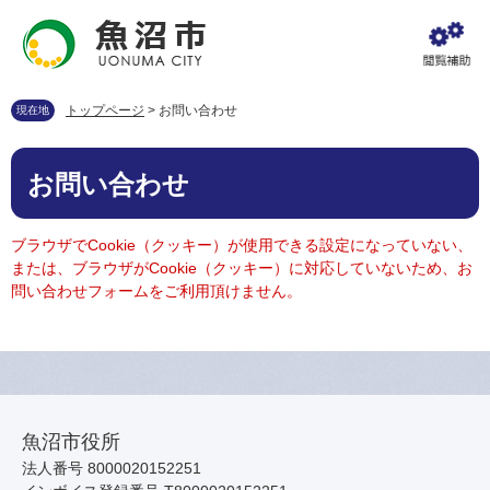
ペ
メ
ー
ニ
ジ
ュ
の
ー
先
を
トップページ
>
お問い合わせ
現在地
頭
飛
で
ば
本
す
し
お問い合わせ
文
。
て
本
文
ブラウザでCookie（クッキー）が使用できる設定になっていない、
へ
または、ブラウザがCookie（クッキー）に対応していないため、お
問い合わせフォームをご利用頂けません。
魚沼市役所
法人番号 8000020152251