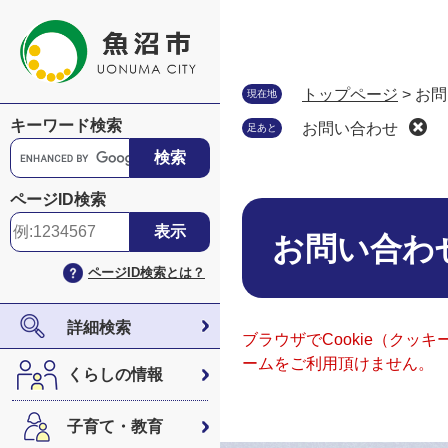
ペ
メ
ー
ニ
ジ
ュ
の
ー
トップページ
>
お問
現在地
先
を
キーワード検索
お問い合わせ
足あと
頭
飛
G
で
ば
o
す
し
o
ページID検索
。
て
本
g
本
文
l
お問い合わ
文
e
ページID検索とは？
へ
カ
ス
タ
詳細検索
ブラウザでCookie（ク
ム
ームをご利用頂けません。
検
くらしの情報
索
子育て・教育