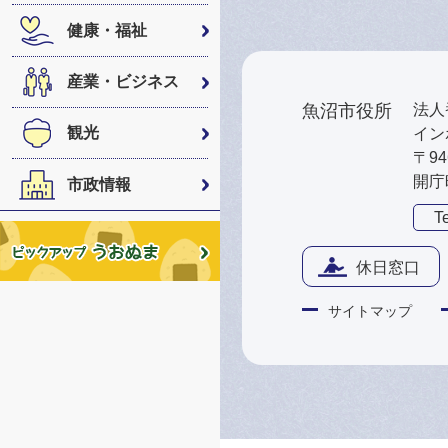
健康・福祉
産業・ビジネス
魚沼市役所
法人番
観光
インボ
〒9
開庁
市政情報
Te
休日窓口
サイトマップ