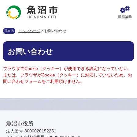
ペ
メ
ー
ニ
ジ
ュ
の
ー
先
を
トップページ
>
お問い合わせ
現在地
頭
飛
で
ば
本
す
し
お問い合わせ
文
。
て
本
文
ブラウザでCookie（クッキー）が使用できる設定になっていない、
へ
または、ブラウザがCookie（クッキー）に対応していないため、お
問い合わせフォームをご利用頂けません。
魚沼市役所
法人番号 8000020152251