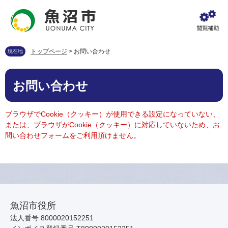
ペ
メ
ー
ニ
ジ
ュ
の
ー
先
を
トップページ
>
お問い合わせ
現在地
頭
飛
で
ば
本
す
し
お問い合わせ
文
。
て
本
文
ブラウザでCookie（クッキー）が使用できる設定になっていない、
へ
または、ブラウザがCookie（クッキー）に対応していないため、お
問い合わせフォームをご利用頂けません。
魚沼市役所
法人番号 8000020152251