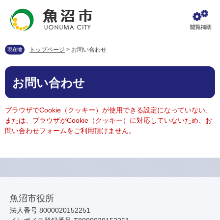
ペ
メ
ー
ニ
ジ
ュ
の
ー
先
を
トップページ
>
お問い合わせ
現在地
頭
飛
で
ば
本
す
し
お問い合わせ
文
。
て
本
文
ブラウザでCookie（クッキー）が使用できる設定になっていない、
へ
または、ブラウザがCookie（クッキー）に対応していないため、お
問い合わせフォームをご利用頂けません。
魚沼市役所
法人番号 8000020152251