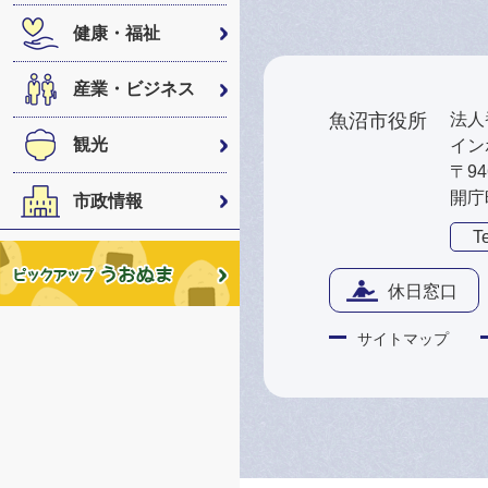
健康・福祉
産業・ビジネス
魚沼市役所
法人番
観光
インボ
〒9
開庁
市政情報
Te
休日窓口
サイトマップ