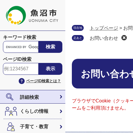
ペ
メ
ー
ニ
ジ
ュ
の
ー
トップページ
>
お問
現在地
先
を
キーワード検索
お問い合わせ
足あと
頭
飛
G
で
ば
o
す
し
o
ページID検索
。
て
本
g
本
文
l
お問い合わ
文
e
ページID検索とは？
へ
カ
ス
タ
詳細検索
ブラウザでCookie（ク
ム
ームをご利用頂けません。
検
くらしの情報
索
子育て・教育