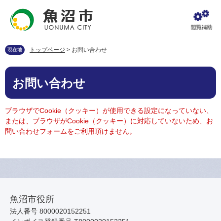
ペ
メ
ー
ニ
ジ
ュ
の
ー
先
を
トップページ
>
お問い合わせ
現在地
頭
飛
で
ば
本
す
し
お問い合わせ
文
。
て
本
文
ブラウザでCookie（クッキー）が使用できる設定になっていない、
へ
または、ブラウザがCookie（クッキー）に対応していないため、お
問い合わせフォームをご利用頂けません。
魚沼市役所
法人番号 8000020152251