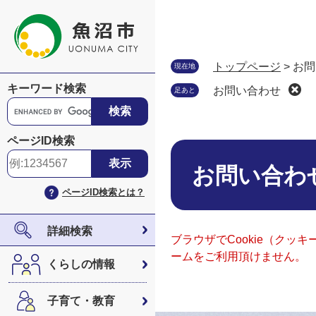
ペ
メ
ー
ニ
ジ
ュ
の
ー
トップページ
>
お問
現在地
先
を
キーワード検索
お問い合わせ
足あと
頭
飛
G
で
ば
o
す
し
o
ページID検索
。
て
本
g
本
文
l
お問い合わ
文
e
ページID検索とは？
へ
カ
ス
タ
詳細検索
ブラウザでCookie（ク
ム
ームをご利用頂けません。
検
くらしの情報
索
子育て・教育