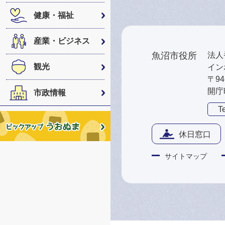
健康・福祉
産業・ビジネス
魚沼市役所
法人番
観光
インボ
〒9
開庁
市政情報
Te
休日窓口
サイトマップ