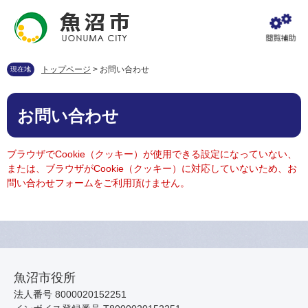
ペ
メ
ー
ニ
ジ
ュ
の
ー
先
を
トップページ
>
お問い合わせ
現在地
頭
飛
で
ば
本
す
し
お問い合わせ
文
。
て
本
文
ブラウザでCookie（クッキー）が使用できる設定になっていない、
へ
または、ブラウザがCookie（クッキー）に対応していないため、お
問い合わせフォームをご利用頂けません。
魚沼市役所
法人番号 8000020152251