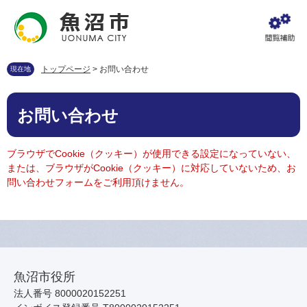
ペ
メ
ー
ニ
ジ
ュ
の
ー
先
を
トップページ
>
お問い合わせ
現在地
頭
飛
で
ば
本
す
し
お問い合わせ
文
。
て
本
文
ブラウザでCookie（クッキー）が使用できる設定になっていない、
へ
または、ブラウザがCookie（クッキー）に対応していないため、お
問い合わせフォームをご利用頂けません。
魚沼市役所
法人番号 8000020152251