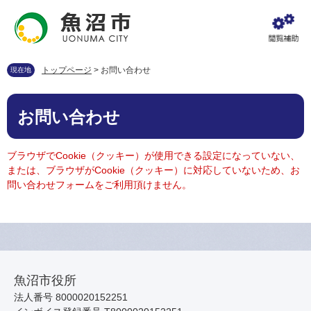
ペ
メ
ー
ニ
ジ
ュ
の
ー
先
を
トップページ
>
お問い合わせ
現在地
頭
飛
で
ば
本
す
し
お問い合わせ
文
。
て
本
文
ブラウザでCookie（クッキー）が使用できる設定になっていない、
へ
または、ブラウザがCookie（クッキー）に対応していないため、お
問い合わせフォームをご利用頂けません。
魚沼市役所
法人番号 8000020152251