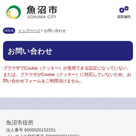
ペ
メ
ー
ニ
ジ
ュ
の
ー
先
を
トップページ
>
お問い合わせ
現在地
頭
飛
で
ば
本
す
し
お問い合わせ
文
。
て
本
文
ブラウザでCookie（クッキー）が使用できる設定になっていない、
へ
または、ブラウザがCookie（クッキー）に対応していないため、お
問い合わせフォームをご利用頂けません。
魚沼市役所
法人番号 8000020152251