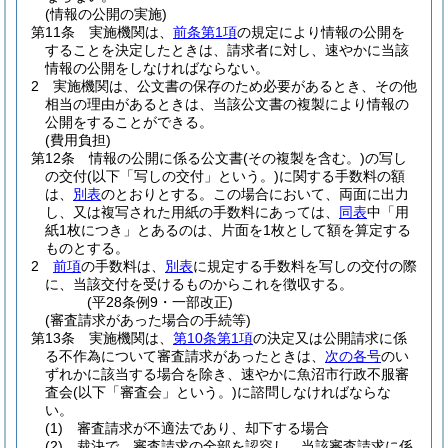
(情報の公開の実施)
第11条
実施機関は、
前条第1項
の規定により情報の公開を
することを決定したときは、請求者に対し、速やかに当該
情報の公開をしなければならない。
2
実施機関は、公文書の保存のため必要があるとき、その他
相当の理由があるときは、当該公文書の複製により情報の
公開をすることができる。
(費用負担)
第12条
情報の公開に係る公文書
(その複製を含む。)
の写し
の交付
(以下「写しの交付」という。)
に関する手数料の額
は、
別表
のとおりとする。
この場合において、両面に出力
し、又は複写された用紙の手数料にあっては、
同表
中「用
紙1枚につき」とあるのは、片面を1枚として額を算定する
ものとする。
2
前項
の手数料は、
別表
に規定する手数料を写しの交付の際
に、当該交付を受けるものからこれを徴収する。
(平28条例9・一部改正)
(審査請求があった場合の手続等)
第13条
実施機関は、
第10条第1項
の決定又は公開請求に係
る不作為について審査請求があったときは、
次の各号
のい
ずれかに該当する場合を除き、速やかに魚沼市行政不服審
査会
(以下「審査会」という。)
に諮問しなければならな
い。
(1)
審査請求が不適法であり、却下する場合
(2)
裁決で、審査請求の全部を認容し、当該審査請求に係