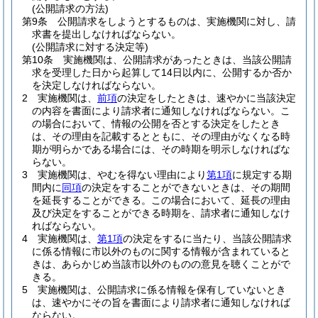
(公開請求の方法)
第9条
公開請求をしようとするものは、実施機関に対し、請
求書を提出しなければならない。
(公開請求に対する決定等)
第10条
実施機関は、公開請求があったときは、当該公開請
求を受理した日から起算して14日以内に、公開するか否か
を決定しなければならない。
2
実施機関は、
前項
の決定をしたときは、速やかに当該決定
の内容を書面により請求者に通知しなければならない。
こ
の場合において、情報の公開を否とする決定をしたとき
は、その理由を記載するとともに、その理由がなくなる時
期が明らかである場合には、その時期を明示しなければな
らない。
3
実施機関は、やむを得ない理由により
第1項
に規定する期
間内に
同項
の決定をすることができないときは、その期間
を延長することができる。
この場合において、延長の理由
及び決定をすることができる時期を、請求者に通知しなけ
ればならない。
4
実施機関は、
第1項
の決定をするに当たり、当該公開請求
に係る情報に市以外のものに関する情報が含まれていると
きは、あらかじめ当該市以外のものの意見を聴くことがで
きる。
5
実施機関は、公開請求に係る情報を保有していないとき
は、速やかにその旨を書面により請求者に通知しなければ
ならない。