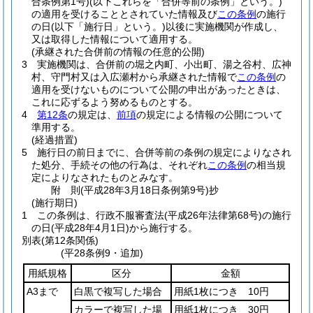
合条例第1号)
(以下これらを「合併等前の条例」という。)
の適用を受けることとされていた情報及び
この条例
の施行
の日
(以下「施行日」という。)
以後に実施機関が作成し、
又は取得した情報について適用する。
(承継された合併前の情報の任意的公開)
3
実施機関は、合併前の堀之内町、小出町、湯之谷村、広神
村、守門村又は入広瀬村から承継された情報で
この条例
の
適用を受けないものについて公開の申出があったときは、
これに応ずるよう努めるものとする。
4
第12条
の規定は、
前項
の規定による情報の公開について
準用する。
(経過措置)
5
施行日の前日までに、合併等前の条例の規定によりなされ
た処分、手続その他の行為は、それぞれ
この条例
の相当規
定によりなされたものとみなす。
附
則
(平成28年3月18日
条例第9号)
抄
(施行期日)
1
この条例は、行政不服審査法
(平成26年法律第68号)
の施行
の日
(平成28年4月1日)
から施行する。
別表
(第12条関係)
(平28条例9・追加)
用紙規格
区分
金額
A3まで
白黒で複写した場合
用紙1枚につき 10円
カラーで複写した場
用紙1枚につき 30円