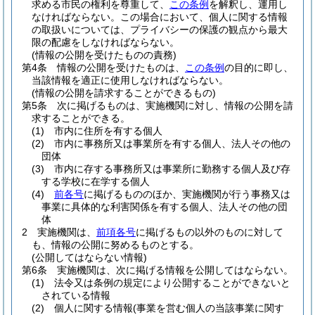
求める市民の権利を尊重して、
この条例
を解釈し、運用し
なければならない。
この場合において、個人に関する情報
の取扱いについては、プライバシーの保護の観点から最大
限の配慮をしなければならない。
(情報の公開を受けたものの責務)
第4条
情報の公開を受けたものは、
この条例
の目的に即し、
当該情報を適正に使用しなければならない。
(情報の公開を請求することができるもの)
第5条
次に掲げるものは、実施機関に対し、情報の公開を請
求することができる。
(1)
市内に住所を有する個人
(2)
市内に事務所又は事業所を有する個人、法人その他の
団体
(3)
市内に存する事務所又は事業所に勤務する個人及び存
する学校に在学する個人
(4)
前各号
に掲げるもののほか、実施機関が行う事務又は
事業に具体的な利害関係を有する個人、法人その他の団
体
2
実施機関は、
前項各号
に掲げるもの以外のものに対して
も、情報の公開に努めるものとする。
(公開してはならない情報)
第6条
実施機関は、次に掲げる情報を公開してはならない。
(1)
法令又は条例の規定により公開することができないと
されている情報
(2)
個人に関する情報
(事業を営む個人の当該事業に関す