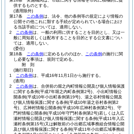
第16条
実施機関は、市政に関する情報を市民に積極的に提
供するものとする。
(適用除外)
第17条
この条例
は、法令、他の条例等の規定により情報の
公開その他これに類する手続が定められている場合におけ
る当該手続については、適用しない。
2
この条例
は、一般の利用に供することを目的とし、又は一
般に周知若しくは配布することを目的とする公文書につい
ては、適用しない。
(委任)
第18条
この条例
に定めるもののほか、
この条例
の施行に関
し必要な事項は、規則で定める。
附
則
(施行期日)
1
この条例
は、平成16年11月1日から施行する。
(適用)
2
この条例
は、合併前の堀之内町情報公開及び個人情報保護
に関する条例
(平成7年堀之内町条例第2号)
、小出町情報公
開条例
(平成10年小出町条例第19号)
、湯之谷村情報公開及
び個人情報保護に関する条例
(平成10年湯之谷村条例第2
号)
、広神村情報公開条例
(平成10年広神村条例第2号)
、守
門村情報公開条例
(平成10年守門村条例第2号)
若しくは入広
瀬村情報公開及び個人情報保護に関する条例
(平成11年入広
瀬村条例第15号)
又は解散前の小出郷広域事務組合情報公開
及び個人情報保護に関する条例
(平成11年小出郷広域事務組