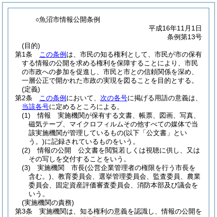
○魚沼市情報公開条例
平成16年11月1日
条例第13号
(目的)
第1条
この条例
は、市民の知る権利として、市民が市の保有
する情報の公開を求める権利を保障することにより、市民
の市政への参加を促進し、市民と市との信頼関係を深め、
一層公正で開かれた市政の実現を図ることを目的とする。
(定義)
第2条
この条例
において、
次の各号
に掲げる用語の意義は、
当該各号
に定めるところによる。
(1)
情報 実施機関が保有する文書、帳票、図画、写真、
磁気テープ、マイクロフィルムその他すべての媒体で当
該実施機関が管理しているもの
(以下「公文書」とい
う。)
に記録されているものをいう。
(2)
情報の公開 公文書を閲覧若しくは視聴に供し、又は
その写しを交付することをいう。
(3)
実施機関 市長
(公営企業管理者の権限を行う市長を
含む。)
、教育委員会、選挙管理委員会、監査委員、農業
委員会、固定資産評価審査委員会、消防本部及び議会を
いう。
(実施機関の責務)
第3条
実施機関は、知る権利の意義を認識し、情報の公開を