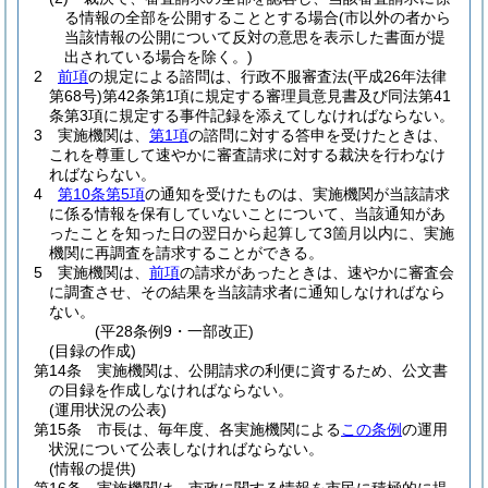
る情報の全部を公開することとする場合
(市以外の者から
当該情報の公開について反対の意思を表示した書面が提
出されている場合を除く。)
2
前項
の規定による諮問は、行政不服審査法
(平成26年法律
第68号)
第42条第1項に規定する審理員意見書及び同法第41
条第3項に規定する事件記録を添えてしなければならない。
3
実施機関は、
第1項
の諮問に対する答申を受けたときは、
これを尊重して速やかに審査請求に対する裁決を行わなけ
ればならない。
4
第10条第5項
の通知を受けたものは、実施機関が当該請求
に係る情報を保有していないことについて、当該通知があ
ったことを知った日の翌日から起算して3箇月以内に、実施
機関に再調査を請求することができる。
5
実施機関は、
前項
の請求があったときは、速やかに審査会
に調査させ、その結果を当該請求者に通知しなければなら
ない。
(平28条例9・一部改正)
(目録の作成)
第14条
実施機関は、公開請求の利便に資するため、公文書
の目録を作成しなければならない。
(運用状況の公表)
第15条
市長は、毎年度、各実施機関による
この条例
の運用
状況について公表しなければならない。
(情報の提供)