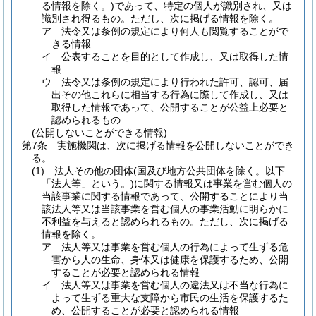
る情報を除く。)
であって、特定の個人が識別され、又は
識別され得るもの。
ただし、次に掲げる情報を除く。
ア
法令又は条例の規定により何人も閲覧することがで
きる情報
イ
公表することを目的として作成し、又は取得した情
報
ウ
法令又は条例の規定により行われた許可、認可、届
出その他これらに相当する行為に際して作成し、又は
取得した情報であって、公開することが公益上必要と
認められるもの
(公開しないことができる情報)
第7条
実施機関は、次に掲げる情報を公開しないことができ
る。
(1)
法人その他の団体
(国及び地方公共団体を除く。以下
「法人等」という。)
に関する情報又は事業を営む個人の
当該事業に関する情報であって、公開することにより当
該法人等又は当該事業を営む個人の事業活動に明らかに
不利益を与えると認められるもの。
ただし、次に掲げる
情報を除く。
ア
法人等又は事業を営む個人の行為によって生ずる危
害から人の生命、身体又は健康を保護するため、公開
することが必要と認められる情報
イ
法人等又は事業を営む個人の違法又は不当な行為に
よって生ずる重大な支障から市民の生活を保護するた
め、公開することが必要と認められる情報