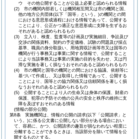
ウ
その他公開することが公益上必要と認められる情報
(2)
市の機関内部若しくは機関相互間又は市の機関と国、
他の地方公共団体
(以下「国等」という。)
の機関との間
における意思形成過程における情報であって、公開する
ことにより、公正かつ適正な意思形成に支障を生ずるお
それがあると認められるもの
(3)
立入り、検査、監査等の計画及び実施細目、争訟及び
交渉の関係資料、契約の予定価格、試験の問題及び採点
基準、職員の身分取扱い、用地買収計画等市又は国等の
機関が行う事務又は事業に関する情報で、公開すること
により当該事務又は事業の実施の目的を失わせ、又は円
滑な実施を著しく損なうおそれのあると認められるもの
(4)
市の機関と国等の機関との間における協議、依頼等に
基づいて作成し、又は取得した情報であって、公開する
ことにより、国等との協力関係又は信頼関係を著しく損
なうおそれのあると認められるもの
(5)
公開することにより人の生命又は身体の保護、財産の
保護、犯罪の予防その他の公共の安全と秩序の維持に支
障を及ぼすおそれのある情報
(情報の部分公開)
第8条
実施機関は、情報の公開の請求
(以下「公開請求」と
いう。)
に係る公文書に公開しない部分がある場合におい
て、容易に、かつ、公開請求の趣旨が損なわれない程度に
分離することができるときは、当該部分を除いて情報を公
開するものとする。