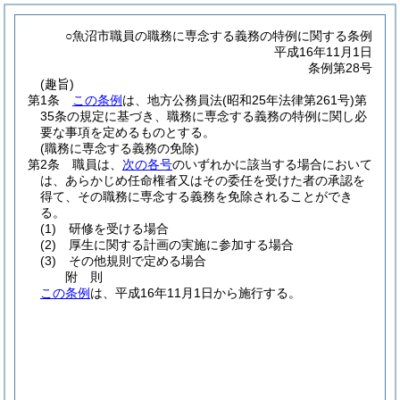
○魚沼市職員の職務に専念する義務の特例に関する条例
平成16年11月1日
条例第28号
(趣旨)
第1条
この条例
は、地方公務員法
(昭和25年法律第261号)
第
35条の規定に基づき、職務に専念する義務の特例に関し必
要な事項を定めるものとする。
(職務に専念する義務の免除)
第2条
職員は、
次の各号
のいずれかに該当する場合において
は、あらかじめ任命権者又はその委任を受けた者の承認を
得て、その職務に専念する義務を免除されることができ
る。
(1)
研修を受ける場合
(2)
厚生に関する計画の実施に参加する場合
(3)
その他規則で定める場合
附
則
この条例
は、平成16年11月1日から施行する。