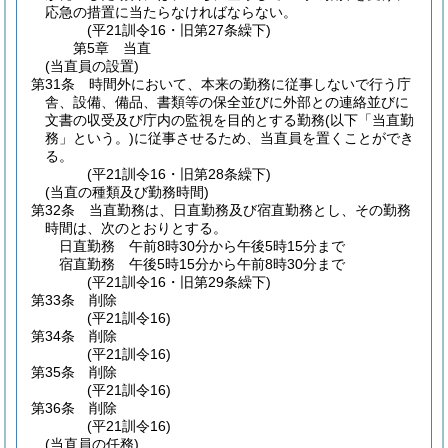
応急の措置に当たらなければならない。
(平21訓令16・旧第27条繰下)
第5章
当直
(当直員の設置)
第31条
時間外において、本来の勤務に従事しないで行う庁
舎、設備、備品、書類等の保全並びに外部との連絡並びに
文書の収受及び庁内の監視を目的とする勤務
(以下「当直勤
務」という。)
に従事させるため、当直員を置くことができ
る。
(平21訓令16・旧第28条繰下)
(当直の種類及び勤務時間)
第32条
当直勤務は、日直勤務及び宿直勤務とし、その勤務
時間は、次のとおりとする。
日直勤務 午前8時30分から午後5時15分まで
宿直勤務 午後5時15分から午前8時30分まで
(平21訓令16・旧第29条繰下)
第33条
削除
(平21訓令16)
第34条
削除
(平21訓令16)
第35条
削除
(平21訓令16)
第36条
削除
(平21訓令16)
(当直員の任務)