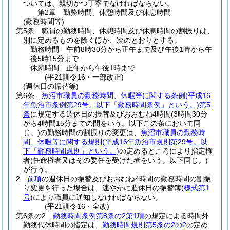
ついては、親切かつ丁寧でなければならない。
第2章
勤務時間、休憩時間及び休息時間
(勤務時間等)
第5条
職員の勤務時間、休憩時間及び休息時間の割振りは、
別に定めるものを除くほか、次のとおりとする。
勤務時間 午前8時30分から正午まで及び午後1時から午
後5時15分まで
休憩時間 正午から午後1時まで
(平21訓令16・一部改正)
(週休日の振替等)
第6条
魚沼市職員の勤務時間、休暇等に関する条例
(平成16
年魚沼市条例第29号。以下「勤務時間条例」という。)
第5
条
に規定する週休日の振替及びおおむね4時間
(3時間30分
から4時間15分までの間をいう。以下この条において同
じ。)
の勤務時間の割振りの変更は、
魚沼市職員の勤務時
間、休暇等に関する規則
(平成16年魚沼市規則第29号。以
下「勤務時間規則」という。)
の定めるところにより指定権
者
(任命権者又はその委任を受けた者をいう。以下同じ。)
が行う。
2
前項
の週休日の振替及びおおむね4時間の勤務時間の割振
り変更を行った場合は、速やかに週休日の振替簿
(
様式第1
号
)
により職員に通知しなければならない。
(平21訓令16・全改)
第6条の2
勤務時間条例第8条の2第1項
の規定による時間外
勤務代休時間の指定は、
勤務時間規則第5条の2の2
の定め