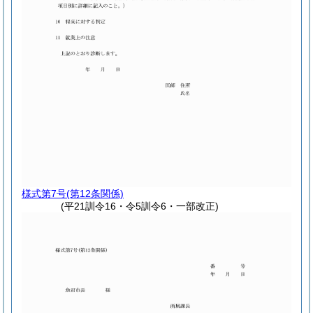
様式第7号
(第12条関係)
(平21訓令16・令5訓令6・一部改正)