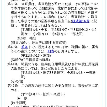
第39条
当直員は、当直勤務が終わった後、その事務につい
て本庁舎にあっては管財課長、北部庁舎にあっては北部事
務所次長又はあらかじめ定められた次の当直員に引き継ぎ
を行うものとする。
この場合において、当直勤務中に取り
扱った事項その他の必要事項を当直日誌
(
様式第16号
)
に記
載し、署名をしなければならない。
(平25訓令6・全改、平28訓令7・平31訓令12・令2
訓令9・令2訓令11・令5訓令6・一部改正)
第6章
補則
(職員の願い、届出等に関する書式等)
第40条
前条
までに規定するもののほか、職員の願い、届出
等その書式については、
別表
のとおりとする。
(平21訓令16・追加)
(臨時的任用職員等の服務)
第41条
職員のうち、臨時的任用職員及び会計年度任用職員
の服務については、別に定めるところによる。
(平21訓令16・旧第38条繰下、令2訓令16・一部改
正)
(その他)
第42条
この規程の施行に関し必要な事項は、市長が別に定
める。
(平21訓令16・旧第39条繰下)
附
則
(施行期日)