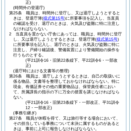
正)
(時間外の登退庁)
第25条
職員は、時間外に登庁し、又は退庁しようとすると
きは、登退庁簿
(
様式第15号
)
に所要事項を記入し、当直員
の確認を受け、退庁のときは、火気及び盗難に特に注意し
なければならない。
2
当直員を置かない庁舎にあっては、職員は、時間外に登庁
し、又は退庁しようとするときは、登退庁簿
(
様式第15号
)
に所要事項を記入し、退庁のときは、火気及び盗難に特に
注意し、戸締り確認後、警備装置により警備開始の操作を
行うものとする。
(平21訓令16・旧第22条繰下、平22訓令6・一部改
正)
(退庁時における文書等の整理)
第26条
職員は、退庁しようとするときは、自己の取扱いに
係る物品、文書等を整理しておかなければならない。
特に
現金、有価証券その他の重要物品は、保管責任者におい
て、所属課長の指示の下に万全の措置を講じなければなら
ない。
(平21訓令16・旧第23条繰下・一部改正、平31訓令
12・一部改正)
(事務引継ぎ)
第27条
職員が休暇を得て、又は旅行等する場合において、
その担当している事務について未決に属するものがあると
きは、事前に上司に報告しなければならない。