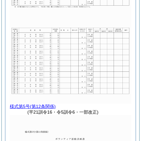
様式第5号
(第12条関係)
(平21訓令16・令5訓令6・一部改正)