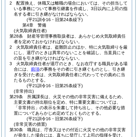
2
配置換え、休職又は離職の場合においては、その担当して
いる事務について事務引継書を作成し、3日以内に上司の指
名する者に引き継がなければならない。
(平21訓令16・旧第24条繰下)
第4章
警備
(火気取締責任者)
第28条
財産等管理事務取扱者は、あらかじめ火気取締責任
者を定めておかなければならない。
2
火気取締責任者は、盗難防止のほか、特に火気取締りを厳
にし、退庁のときは異常のないことを確認し、当直員にそ
の旨を引き継がなければならない。
3
火気取締責任者が退庁のとき、なお在庁する職員がある場
合には、
前項
の事務をその者に引き継ぐものとし、引き継
ぎを受けた者は、火気取締責任者に代わってその責めに当
たるものとする。
(平21訓令16・旧第25条繰下)
(非常持出)
第29条
所属課長は、火災その他の非常災害に備えるため、
主要文書の持出順位を定め、特に重要文書については、
「非常持出」の表示を朱書して持ち出し、その他必要な措
置についてあらかじめ定めておくものとする。
(平21訓令16・旧第26条繰下)
(非常災害の措置)
第30条
職員は、庁舎又はその付近に火災その他の非常災害
が発生した場合には、直ちに登庁して上司の指揮を受け、