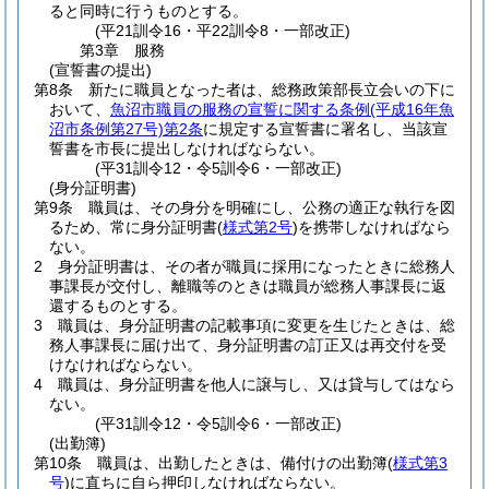
ると同時に行うものとする。
(平21訓令16・平22訓令8・一部改正)
第3章
服務
(宣誓書の提出)
第8条
新たに職員となった者は、総務政策部長立会いの下に
おいて、
魚沼市職員の服務の宣誓に関する条例
(平成16年魚
沼市条例第27号)
第2条
に規定する宣誓書に署名し、当該宣
誓書を市長に提出しなければならない。
(平31訓令12・令5訓令6・一部改正)
(身分証明書)
第9条
職員は、その身分を明確にし、公務の適正な執行を図
るため、常に身分証明書
(
様式第2号
)
を携帯しなければなら
ない。
2
身分証明書は、その者が職員に採用になったときに総務人
事課長が交付し、離職等のときは職員が総務人事課長に返
還するものとする。
3
職員は、身分証明書の記載事項に変更を生じたときは、総
務人事課長に届け出て、身分証明書の訂正又は再交付を受
けなければならない。
4
職員は、身分証明書を他人に譲与し、又は貸与してはなら
ない。
(平31訓令12・令5訓令6・一部改正)
(出勤簿)
第10条
職員は、出勤したときは、備付けの出勤簿
(
様式第3
号
)
に直ちに自ら押印しなければならない。