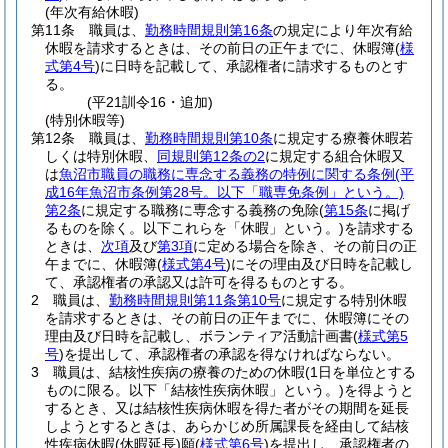
(年次有給休暇)
第11条
職員は、
勤務時間規則第16条
の規定により年次有給
休暇を請求するときは、その前日の正午までに、休暇簿
(
様
式第4号
)
に日時を記載して、承認権者に請求するものとす
る。
(平21訓令16・追加)
(特別休暇等)
第12条
職員は、
勤務時間規則第10条
に規定する療養休暇若
しくは特別休暇、
同規則第12条の2
に規定する組合休暇又
は
魚沼市職員の職務に専念する義務の特例に関する条例
(平
成16年魚沼市条例第28号。以下「職専免条例」という。)
第2条
に規定する職務に専念する義務の免除
(
第15条
に掲げ
るものを除く。以下これらを「休暇」という。)
を請求する
ときは、
次項
及び
第3項
に定める場合を除き、その前日の正
午までに、休暇簿
(
様式第4号
)
にその理由及び日時を記載し
て、承認権者の承認又は許可を得るものとする。
2
職員は、
勤務時間規則第11条第10号
に規定する特別休暇
を請求するときは、その前日の正午までに、休暇簿にその
理由及び日時を記載し、ボランティア活動計画書
(
様式第5
号
)
を提出して、承認権者の承認を得なければならない。
3
職員は、結核性疾病の療養のための休暇
(1日を単位とする
ものに限る。以下「結核性疾病休暇」という。)
を得ようと
するとき、又は結核性疾病休暇を得た者がその期間を延長
しようとするときは、あらかじめ所属課長を経由して結核
性疾病休暇
(休暇延長)
願
(
様式第6号
)
を提出し、承認権者の