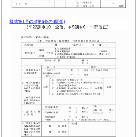
様式第1号の3
(第6条の3関係)
(平22訓令10・全改、令5訓令6・一部改正)