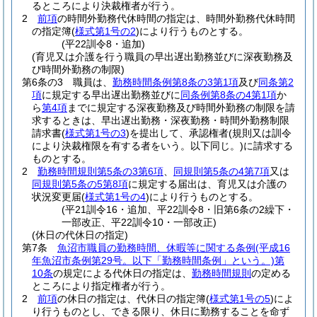
るところにより決裁権者が行う。
2
前項
の時間外勤務代休時間の指定は、時間外勤務代休時間
の指定簿
(
様式第1号の2
)
により行うものとする。
(平22訓令8・追加)
(育児又は介護を行う職員の早出遅出勤務並びに深夜勤務及
び時間外勤務の制限)
第6条の3
職員は、
勤務時間条例第8条の3第1項
及び
同条第2
項
に規定する早出遅出勤務並びに
同条例第8条の4第1項
か
ら
第4項
までに規定する深夜勤務及び時間外勤務の制限を請
求するときは、早出遅出勤務・深夜勤務・時間外勤務制限
請求書
(
様式第1号の3
)
を提出して、承認権者
(規則又は訓令
により決裁権限を有する者をいう。以下同じ。)
に請求する
ものとする。
2
勤務時間規則第5条の3第6項
、
同規則第5条の4第7項
又は
同規則第5条の5第8項
に規定する届出は、育児又は介護の
状況変更届
(
様式第1号の4
)
により行うものとする。
(平21訓令16・追加、平22訓令8・旧第6条の2繰下・
一部改正、平22訓令10・一部改正)
(休日の代休日の指定)
第7条
魚沼市職員の勤務時間、休暇等に関する条例
(平成16
年魚沼市条例第29号。以下「勤務時間条例」という。)
第
10条
の規定による代休日の指定は、
勤務時間規則
の定める
ところにより指定権者が行う。
2
前項
の休日の指定は、代休日の指定簿
(
様式第1号の5
)
によ
り行うものとし、できる限り、休日に勤務することを命ず