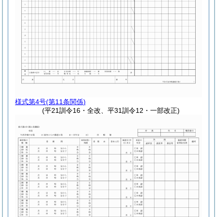
様式第4号
(第11条関係)
(平21訓令16・全改、平31訓令12・一部改正)