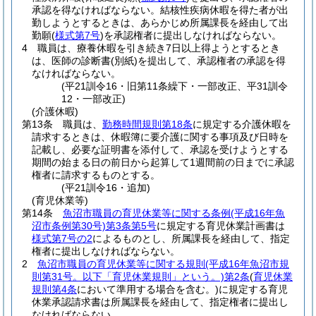
承認を得なければならない。
結核性疾病休暇を得た者が出
勤しようとするときは、あらかじめ所属課長を経由して出
勤願
(
様式第7号
)
を承認権者に提出しなければならない。
4
職員は、療養休暇を引き続き7日以上得ようとするとき
は、医師の診断書
(別紙)
を提出して、承認権者の承認を得
なければならない。
(平21訓令16・旧第11条繰下・一部改正、平31訓令
12・一部改正)
(介護休暇)
第13条
職員は、
勤務時間規則第18条
に規定する介護休暇を
請求するときは、休暇簿に要介護に関する事項及び日時を
記載し、必要な証明書を添付して、承認を受けようとする
期間の始まる日の前日から起算して1週間前の日までに承認
権者に請求するものとする。
(平21訓令16・追加)
(育児休業等)
第14条
魚沼市職員の育児休業等に関する条例
(平成16年魚
沼市条例第30号)
第3条第5号
に規定する育児休業計画書は
様式第7号の2
によるものとし、所属課長を経由して、指定
権者に提出しなければならない。
2
魚沼市職員の育児休業等に関する規則
(平成16年魚沼市規
則第31号。以下「育児休業規則」という。)
第2条
(
育児休業
規則第4条
において準用する場合を含む。)
に規定する育児
休業承認請求書は所属課長を経由して、指定権者に提出し
なければならない。