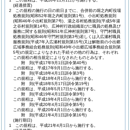
1
この規程は、平成16年11月1日から施行する。
(経過措置)
2
この規程の施行の日の前日までに、合併前の堀之内町役場
処務規則
(昭和52年堀之内町規則第1号)
、小出町処務規則
(昭和46年小出町規則第7号)
、湯之谷村処務規則
(平成5年湯
之谷村規則第14号)
、広神村行政組織並びに職員の処務及び
服務に関する規則
(昭和51年広神村規則第7号)
、守門村職員
処務規則
(昭和46年守門村規則第3号)
若しくは入広瀬村職員
服務規則
(平成7年入広瀬村規則第15号)
又は解散前の小出郷
広域事務組合処務規則
(昭和49年小出郷広域事務組合規則第
5号)
の規定によりなされた手続その他の行為は、それぞれ
この規程の相当規定によりなされたものとみなす。
附
則
(平成17年9月1日
訓令第40号)
この規程は、平成17年9月1日から施行する。
附
則
(平成18年4月1日
訓令第3号)
この規程は、平成18年4月1日から施行する。
附
則
(平成18年5月17日
訓令第19号)
この規程は、平成18年5月17日から施行する。
附
則
(平成19年4月1日
訓令第9号)
この規程は、平成19年4月1日から施行する。
附
則
(平成20年4月1日
訓令第5号)
この規程は、平成20年4月1日から施行する。
附
則
(平成21年4月1日
訓令第16号)
(施行期日)
1
この規程は、平成21年4月1日から施行する。