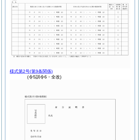
様式第2号
(第9条関係)
(令5訓令6・全改)