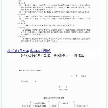
様式第1号の4
(第6条の3関係)
(平22訓令10・全改、令5訓令6・一部改正)