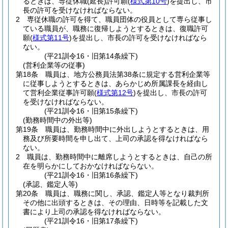
るときは、専従休職
(延長)
許可願
(
様式第10号
)
を提出し、市
長の許可を受けなければならない。
2
専従休職の許可を得て、職員団体の役員として専ら従事し
ている職員が、職務に復帰しようとするときは、復職許可
願
(
様式第11号
)
を提出し、市長の許可を受けなければなら
ない。
(平21訓令16・旧第14条繰下)
(営利企業等の従事)
第18条
職員は、地方公務員法第38条に規定する営利企業等
に従事しようとするときは、あらかじめ所属課長を経由し
て営利企業従事許可願
(
様式第12号
)
を提出し、市長の許可
を受けなければならない。
(平21訓令16・旧第15条繰下)
(勤務時間中の外出等)
第19条
職員は、勤務時間中に外出しようとするときは、用
務及び所要時間を申し出て、上司の承認を得なければなら
ない。
2
職員は、勤務時間中に離席しようとするときは、自己の所
在を明らかにしておかなければならない。
(平21訓令16・旧第16条繰下)
(承認、鑑定人等)
第20条
職員は、職務に関し、承認、鑑定人等となり裁判所
その他に出頭するときは、その理由、日時等を記載した文
書により上司の承認を得なければならない。
(平21訓令16・旧第17条繰下)