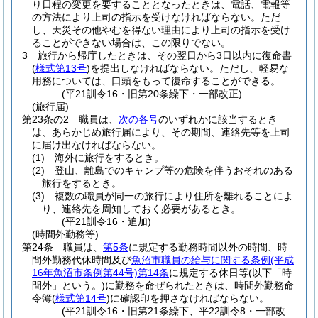
り日程の変更を要することとなったときは、電話、電報等
の方法により上司の指示を受けなければならない。
ただ
し、天災その他やむを得ない理由により上司の指示を受け
ることができない場合は、この限りでない。
3
旅行から帰庁したときは、その翌日から3日以内に復命書
(
様式第13号
)
を提出しなければならない。
ただし、軽易な
用務については、口頭をもって復命することができる。
(平21訓令16・旧第20条繰下・一部改正)
(旅行届)
第23条の2
職員は、
次の各号
のいずれかに該当するとき
は、あらかじめ旅行届により、その期間、連絡先等を上司
に届け出なければならない。
(1)
海外に旅行をするとき。
(2)
登山、離島でのキャンプ等の危険を伴うおそれのある
旅行をするとき。
(3)
複数の職員が同一の旅行により住所を離れることによ
り、連絡先を周知しておく必要があるとき。
(平21訓令16・追加)
(時間外勤務等)
第24条
職員は、
第5条
に規定する勤務時間以外の時間、時
間外勤務代休時間及び
魚沼市職員の給与に関する条例
(平成
16年魚沼市条例第44号)
第14条
に規定する休日等
(以下「時
間外」という。)
に勤務を命ぜられたときは、時間外勤務命
令簿
(
様式第14号
)
に確認印を押さなければならない。
(平21訓令16・旧第21条繰下、平22訓令8・一部改