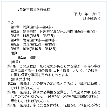
○魚沼市職員服務規程
平成16年11月1日
訓令第15号
目次
第1章
総則
(第1条―第4条)
第2章
勤務時間、休憩時間及び休息時間
(第5条―第7条)
第3章
服務
(第8条―第27条)
第4章
警備
(第28条―第30条)
第5章
当直
(第31条―第39条)
第6章
補則
(第40条―第42条)
附則
第1章
総則
(趣旨)
第1条
この規程は、別に定めがあるものを除き、市長の事務
部局に属する一般職の職員
(以下「職員」という。)
の服務
に関し必要な事項を定めるものとする。
(服務の基準)
第2条
職員は、この規程の定めるところにより誠実に勤務し
なければならない。
第3条
職員は、勤務の公共性を認識し、市民全体の奉仕者と
して公共の利益のため、民主的かつ能率的に職務の遂行に
専念しなければならない。
第4条
職員は、常に品位を保持し、職務を行う場合の応対に