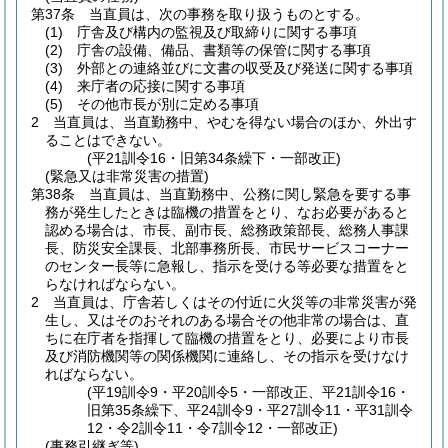
第37条
当直員は、次の事務を取り扱うものとする。
(1)
庁舎及び構内の監視及び取締りに関する事項
(2)
庁舎の設備、備品、書類等の保管に関する事項
(3)
外部との連絡並びに文書の収受及び発送に関する事項
(4)
来庁者の応接に関する事項
(5)
その他市長が別に定める事項
2
当直員は、当直勤務中、やむを得ない場合のほか、外出す
ることはできない。
(平21訓令16・旧第34条繰下・一部改正)
(緊急又は非常災害の措置)
第38条
当直員は、当直勤務中、公務に関し緊急を要する事
務が発生したときは臨機の措置をとり、なお必要があると
認める場合は、市長、副市長、総務政策部長、総務人事課
長、防災安全課長、北部事務所長、市民サービスコーナー
のセンター長等に急報し、指示を受ける等必要な措置をと
らなければならない。
2
当直員は、庁舎若しくはその付近に火災等の非常災害が発
生し、又はそのおそれのある場合その他非常の場合は、直
ちに在庁者を指揮して臨機の措置をとり、必要により市長
及び消防機関等の関係機関に連絡し、その指示を受けなけ
ればならない。
(平19訓令9・平20訓令5・一部改正、平21訓令16・
旧第35条繰下、平24訓令9・平27訓令11・平31訓令
12・令2訓令11・令7訓令12・一部改正)
(事務引継ぎ等)