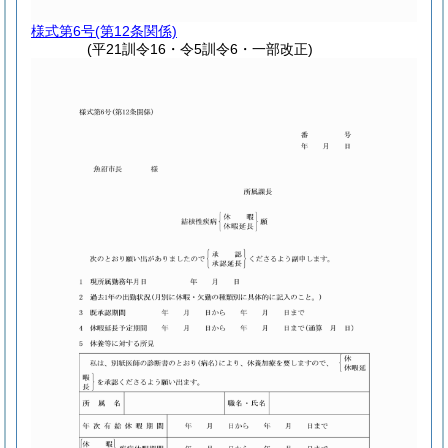
様式第6号
(第12条関係)
(平21訓令16・令5訓令6・一部改正)