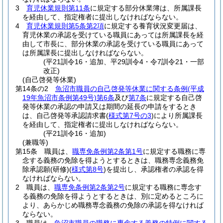
3
育児休業規則第11条
に規定する部分休業簿は、所属課長
を経由して、指定権者に提出しなければならない。
4
育児休業規則第5条第2項
に規定する養育状況変更届は、
育児休業の承認を受けている職員にあっては所属課長を経
由して市長に、部分休業の承認を受けている職員にあって
は所属課長に提出しなければならない。
(平21訓令16・追加、平29訓令4・令7訓令21・一部
改正)
(自己啓発等休業)
第14条の2
魚沼市職員の自己啓発等休業に関する条例
(平成
19年魚沼市条例第49号)
第6条
及び
第7条
に規定する自己啓
発等休業の承認の申請又は期間の延長の申請をするとき
は、自己啓発等承認請求書
(
様式第7号の3
)
により所属課長
を経由して、指定権者に提出しなければならない。
(平21訓令16・追加)
(兼職等)
第15条
職員は、
職専免条例第2条第1号
に規定する職務に専
念する義務の免除を得ようとするときは、職務専念義務免
除承認願
(研修)
(
様式第8号
)
を提出し、承認権者の承認を得
なければならない。
2
職員は、
職専免条例第2条第2号
に規定する職務に専念す
る義務の免除を得ようとするときは、別に定めるところに
より、あらかじめ職務専念義務の免除の承認を得なければ
ならない。