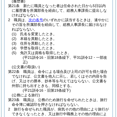
(履歴書)
第21条
新たに職員となった者は任命された日から5日以内
に履歴書を所属部長を経由して、総務人事課長に提出しな
ければならない。
2
職員は、
次の各号
のいずれかに該当するときは、速やかに
その旨を所属部長を経由して、総務人事課長に届け出なけ
ればならない。
(1)
氏名を変更したとき。
(2)
本籍を異動したとき。
(3)
住所を異動したとき。
(4)
学歴を取得したとき。
(5)
免許又は資格を取得したとき。
(平21訓令16・旧第18条繰下、平31訓令12・一部改
正)
(公文書の取扱い)
第22条
職員は、命令による場合及び上司の許可を得た場合
でなければ、公文書を他人に示し、若しくはその内容を告
げ、又はその謄本、抄本等を与えてはならない。
公文書を
外部に持ち出すときも、同様とする。
(平21訓令16・旧第19条繰下)
(公務による旅行)
第23条
職員は、公務のため旅行を命ぜられたときは、旅行
命令簿に確認印を押さなければならない。
2
旅行を命ぜられた職員が、病気その他の理由により旅行が
できなくなったとき、又は旅行中職務上その他の理由によ