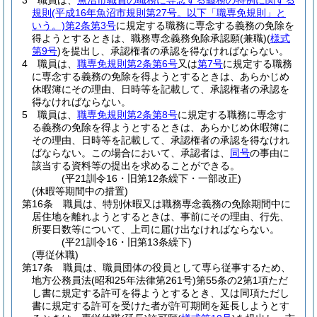
3
職員は、
魚沼市職員の職務に専念する義務の特例に関する
規則
(平成16年魚沼市規則第27号。以下「職専免規則」と
いう。)
第2条第3号
に規定する職務に専念する義務の免除を
得ようとするときは、職務専念義務免除承認願
(兼職)
(
様式
第9号
)
を提出し、承認権者の承認を得なければならない。
4
職員は、
職専免規則第2条第6号
又は
第7号
に規定する職務
に専念する義務の免除を得ようとするときは、あらかじめ
休暇簿にその理由、日時等を記載して、承認権者の承認を
得なければならない。
5
職員は、
職専免規則第2条第8号
に規定する職務に専念す
る義務の免除を得ようとするときは、あらかじめ休暇簿に
その理由、日時等を記載して、承認権者の承認を得なけれ
ばならない。
この場合において、承認者は、
同号
の事由に
該当する資料等の提出を求めることができる。
(平21訓令16・旧第12条繰下・一部改正)
(休暇等期間中の措置)
第16条
職員は、特別休暇又は職務専念義務の免除期間中に
居住地を離れようとするときは、事前にその理由、行先、
所要日数等について、上司に届け出なければならない。
(平21訓令16・旧第13条繰下)
(専従休職)
第17条
職員は、職員団体の役員として専ら従事するため、
地方公務員法
(昭和25年法律第261号)
第55条の2第1項ただ
し書に規定する許可を得ようとするとき、又は同項ただし
書に規定する許可を受けた者が許可期間を延長しようとす