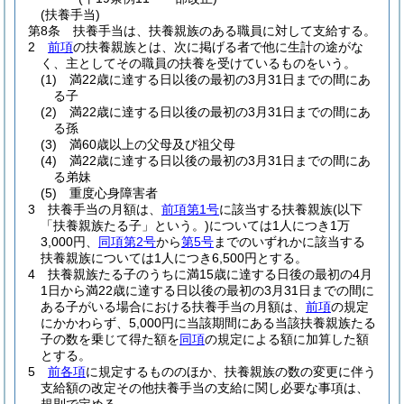
(扶養手当)
第8条
扶養手当は、扶養親族のある職員に対して支給する。
2
前項
の扶養親族とは、次に掲げる者で他に生計の途がな
く、主としてその職員の扶養を受けているものをいう。
(1)
満22歳に達する日以後の最初の3月31日までの間にあ
る子
(2)
満22歳に達する日以後の最初の3月31日までの間にあ
る孫
(3)
満60歳以上の父母及び祖父母
(4)
満22歳に達する日以後の最初の3月31日までの間にあ
る弟妹
(5)
重度心身障害者
3
扶養手当の月額は、
前項第1号
に該当する扶養親族
(以下
「扶養親族たる子」という。)
については1人につき1万
3,000円、
同項第2号
から
第5号
までのいずれかに該当する
扶養親族については1人につき6,500円とする。
4
扶養親族たる子のうちに満15歳に達する日後の最初の4月
1日から満22歳に達する日以後の最初の3月31日までの間に
ある子がいる場合における扶養手当の月額は、
前項
の規定
にかかわらず、5,000円に当該期間にある当該扶養親族たる
子の数を乗じて得た額を
同項
の規定による額に加算した額
とする。
5
前各項
に規定するもののほか、扶養親族の数の変更に伴う
支給額の改定その他扶養手当の支給に関し必要な事項は、