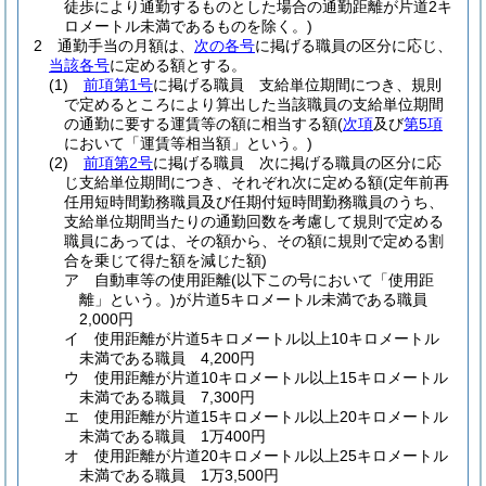
徒歩により通勤するものとした場合の通勤距離が片道2キ
ロメートル未満であるものを除く。)
2
通勤手当の月額は、
次の各号
に掲げる職員の区分に応じ、
当該各号
に定める額とする。
(1)
前項第1号
に掲げる職員 支給単位期間につき、規則
で定めるところにより算出した当該職員の支給単位期間
の通勤に要する運賃等の額に相当する額
(
次項
及び
第5項
において「運賃等相当額」という。)
(2)
前項第2号
に掲げる職員 次に掲げる職員の区分に応
じ支給単位期間につき、それぞれ次に定める額
(定年前再
任用短時間勤務職員及び任期付短時間勤務職員のうち、
支給単位期間当たりの通勤回数を考慮して規則で定める
職員にあっては、その額から、その額に規則で定める割
合を乗じて得た額を減じた額)
ア
自動車等の使用距離
(以下この号において「使用距
離」という。)
が片道5キロメートル未満である職員
2,000円
イ
使用距離が片道5キロメートル以上10キロメートル
未満である職員 4,200円
ウ
使用距離が片道10キロメートル以上15キロメートル
未満である職員 7,300円
エ
使用距離が片道15キロメートル以上20キロメートル
未満である職員 1万400円
オ
使用距離が片道20キロメートル以上25キロメートル
未満である職員 1万3,500円