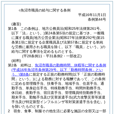
○魚沼市職員の給与に関する条例
平成16年11月1日
条例第44号
(趣旨)
第1条
この条例は、地方公務員法
(昭和25年法律第261号。
以下「法」という。)
第24条第5項の規定に基づき、一般職
に属する職員
(地方公営企業法
(昭和27年法律第292号)
第15
条第1項に規定する企業職員及び法第57条に規定する単純
な労務に雇用される職員を除く。以下「職員」という。)
の
給与に関する事項を定めるものとする。
(平28条例11・平31条例2・一部改正)
(給料)
第2条
給料は、
魚沼市職員の勤務時間、休暇等に関する条例
(平成16年魚沼市条例第29号。以下「勤務時間条例」とい
う。)
第8条
に規定する正規の勤務時間
(以下「正規の勤務時
間」という。)
による勤務に対する報酬であって、この条例
に定める管理職手当、扶養手当、地域手当、住居手当、通
勤手当、単身赴任手当、特殊勤務手当、時間外勤務手当、
休日給、夜勤手当、宿日直手当、管理職員特別勤務手当、
期末手当、勤勉手当及び災害派遣手当
(武力攻撃災害等派遣
手当及び特定新型インフルエンザ等対策派遣手当を含む。)
を除いたものとする。
2
宿舎、食事、制服その他生活に必要な施設の全部又は一部