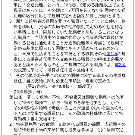
単に「交通距離」という。)
が規則で定める距離以上である
職員にあっては、その額に、7万円を超えない範囲内で交通
距離の区分に応じて規則で定める額を加算した額)
とする。
3
新たに給料表の適用を受ける職員となったことに伴い、住
居を移転し、父母の疾病その他の規則で定めるやむを得な
い事情により、同居していた配偶者と別居することとなっ
た職員で、当該適用の直前の住居から当該適用の直後に在
勤する公署に通勤することが通勤距離等を考慮して規則で
定める基準に照らして困難であると認められるもののう
ち、単身で生活することを常況とする職員その他
第1項
の規
定による単身赴任手当を支給される職員との権衡上必要が
あると認められるものとして規則で定める職員には、
前2項
の規定に準じて、単身赴任手当を支給する。
4
その他単身赴任手当の支給の調整に関する事項その他単身
赴任手当の支給に関し必要な事項は、規則で定める。
(平27条例3・令7条例3・一部改正)
(特殊勤務手当)
第11条
著しく危険、不快、不健康又は困難な勤務その他著
しく特殊な勤務で、給与上特別の考慮を必要とし、かつ、
その特殊性を給料で考慮することが適当でないと認められ
るものに従事する職員には、その勤務の特殊性に応じて特
殊勤務手当を支給する。
2
特殊勤務手当の種類、支給される職員の範囲、支給額その
他特殊勤務手当の支給に関し必要な事項は、別に条例で定