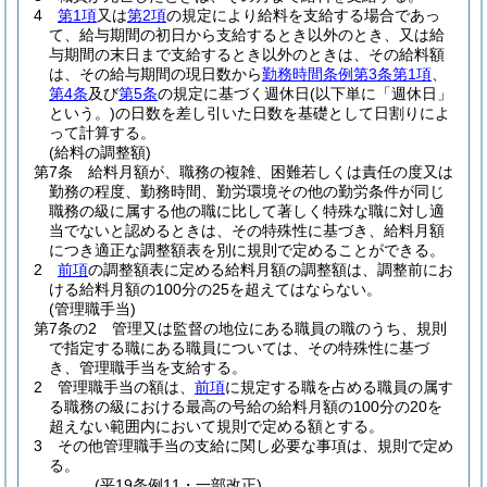
4
第1項
又は
第2項
の規定により給料を支給する場合であっ
て、給与期間の初日から支給するとき以外のとき、又は給
与期間の末日まで支給するとき以外のときは、その給料額
は、その給与期間の現日数から
勤務時間条例第3条第1項
、
第4条
及び
第5条
の規定に基づく週休日
(以下単に「週休日」
という。)
の日数を差し引いた日数を基礎として日割りによ
って計算する。
(給料の調整額)
第7条
給料月額が、職務の複雑、困難若しくは責任の度又は
勤務の程度、勤務時間、勤労環境その他の勤労条件が同じ
職務の級に属する他の職に比して著しく特殊な職に対し適
当でないと認めるときは、その特殊性に基づき、給料月額
につき適正な調整額表を別に規則で定めることができる。
2
前項
の調整額表に定める給料月額の調整額は、調整前にお
ける給料月額の100分の25を超えてはならない。
(管理職手当)
第7条の2
管理又は監督の地位にある職員の職のうち、規則
で指定する職にある職員については、その特殊性に基づ
き、管理職手当を支給する。
2
管理職手当の額は、
前項
に規定する職を占める職員の属す
る職務の級における最高の号給の給料月額の100分の20を
超えない範囲内において規則で定める額とする。
3
その他管理職手当の支給に関し必要な事項は、規則で定め
る。
(平19条例11・一部改正)