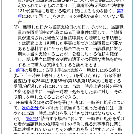
員が起訴
(当該起訴に係る犯罪について拘禁刑以上の刑が
定められているものに限り、刑事訴訟法
(昭和23年法律第
131号)
第6編に規定する略式手続によるものを除く。
第3
項
において同じ。)
をされ、その判決が確定していない場
合
(2)
離職した日から当該支給日の前日までの間に、当該職
員の在職期間中の行為に係る刑事事件に関して、当該職
員が逮捕された場合又は当該職員から聴取した事項若し
くは調査により判明した事実に基づき当該職員に犯罪が
あると思料するに至った場合であって、当該職員に対し
期末手当を支給することが、公務に対する信頼を確保
し、期末手当に関する制度の適正かつ円滑な実施を維持
する上で重大な支障を生ずると認めるとき。
2
前項
の規定による期末手当の支給を一時差し止める処分
(以下「一時差止処分」という。)
を受けた者は、行政不服
審査法
(平成26年法律第68号)
第18条第1項本文に規定する
期間が経過した後においては、当該一時差止処分後の事情
の変化を理由に、当該一時差止処分をした者に対し、その
取消しを申し立てることができる。
3
任命権者又はその委任を受けた者は、一時差止処分につい
て、
次の各号
のいずれかに該当するに至った場合には、速
やかに当該一時差止処分を取り消さなければならない。
た
だし、
第3号
に該当する場合において、一時差止処分を受け
た者が当該職員の在職期間中の行為に係る刑事事件に関し
現に逮捕されているときその他これを取り消すことが一時