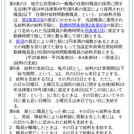
第4条の2
地方公共団体の一般職の任期付職員の採用に関す
る法律
(平成14年法律第48号)
第5条の規定により採用された
職員
(以下「任期付短時間勤務職員」という。)
の給料月額
は、
第3条第3項
の規定にかかわらず、当該職員に適用され
る給料表の給料月額に、
勤務時間条例第2条第4項
の規定に
より定められた当該職員の勤務時間を
同条第1項
に規定する
勤務時間で除して得た数を乗じて得た額とする。
2
前項
の規定により得た額に1円未満の端数があるときは、
その端数を切り捨てた額をもって当該定年前再任用短時間
勤務職員及び任期付短時間勤務職員の給料月額とする。
(平20条例4・平25条例15・令4条例34・一部改正)
(給料の支給)
第5条
給料の支給日は、毎月1回とし、給料の計算期間
(以下
「給与期間」という。)
は、月の1日から末日までとする。
2
給料を支給する日は、その月の21日とする。
ただし、そ
の日が日曜日、土曜日又は国民の祝日に関する法律
(昭和23
年法律第178号)
第3条に規定する休日
(以下この項において
「休日」という。)
に当たるときは、その日前においてその
日に最も近い日曜日、土曜日又は休日でない日に支給す
る。
第6条
新たに職員となった者には、その日から給料を支給
し、昇給、降給等により給料額に異動を生じた者には、そ
の日から新たに定められた給料を支給する。
2
職員が離職したときは、その日まで給料を支給する。
3
職員が死亡したときは、その月まで給料を支給する。