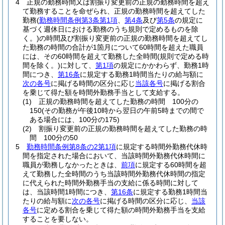
4
正規の勤務時間又は割振り変更前の正規の勤務時間を超え
て勤務することを命ぜられ、正規の勤務時間を超えてした
勤務
(
勤務時間条例第3条第1項
、
第4条
及び
第5条
の規定に
基づく週休日における勤務のうち規則で定めるものを除
く。)
の時間及び割振り変更前の正規の勤務時間を超えてし
た勤務の時間の合計が1箇月について60時間を超えた職員
には、その60時間を超えて勤務した全時間
(規則で定める時
間を除く。)
に対して、
第1項
の規定にかかわらず、勤務1時
間につき、
第16条
に規定する勤務1時間当たりの給与額に
次の各号
に掲げる時間の区分に応じ
当該各号
に掲げる割合
を乗じて得た額を時間外勤務手当として支給する。
(1)
正規の勤務時間を超えてした勤務の時間 100分の
150
(その勤務が午後10時から翌日の午前5時までの間で
ある場合には、100分の175)
(2)
割振り変更前の正規の勤務時間を超えてした勤務の時
間 100分の50
5
勤務時間条例第8条の2第1項
に規定する時間外勤務代休時
間を指定された場合において、当該時間外勤務代休時間に
職員が勤務しなかったときは、
前項
に規定する60時間を超
えて勤務した全時間のうち当該時間外勤務代休時間の指定
に代えられた時間外勤務手当の支給に係る時間に対して
は、当該時間1時間につき、
第16条
に規定する勤務1時間当
たりの給与額に
次の各号
に掲げる時間の区分に応じ、
当該
各号
に定める割合を乗じて得た額の時間外勤務手当を支給
することを要しない。