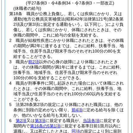
(平27条例3・令4条例34・令7条例3・一部改正)
(休職者の給与)
第18条
職員が公務上負傷し、若しくは疾病にかかり、又は
通勤
(地方公務員災害補償法
(昭和42年法律第121号)
第2条第
2項及び第3項に規定する通勤をいう。以下同じ。)
により負
傷し、若しくは疾病にかかり、休職にされたときは、その
休職の期間中、これに給与の全額を支給する。
2
職員が結核性疾患にかかり休職にされたときは、その休職
の期間が満2年に達するまでは、これに給料、扶養手当、地
域手当、住居手当及び期末手当のそれぞれ100分の80を支
給することができる。
3
職員が
前2項
以外の心身の故障により休職にされたとき
は、その休職の期間が満1年に達するまでは、これに給料、
扶養手当、地域手当、住居手当及び期末手当のそれぞれ
100分の80を支給することができる。
4
職員が刑事事件に関し起訴された場合において休職にされ
たときは、その休職の期間中、これに給料、扶養手当、地
域手当及び住居手当のそれぞれ100分の60以内を支給する
ことができる。
5
法第28条第2項の規定により休職にされた職員には、他の
条例に別段の定めがない限り、
前4項
に定める給与を除くほ
か、他のいかなる給与も支給しない。
6
第2項
又は
第3項
に規定する職員が、
当該各項
に規定する
期間内で
第16条の5第1項
に規定する基準日前1箇月以内に
退職し、又は死亡したときは、
同項
の規定により別に規則