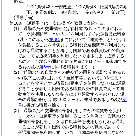
める。
(平21条例48・一部改正、平27条例3・旧第9条の2繰
下、令元条例19・令4条例34・令7条例3・一部改正)
(通勤手当)
第10条
通勤手当は、次に掲げる職員に支給する。
(1)
通勤のため交通機関又は有料道路
(以下この条におい
て「交通機関等」という。)
を利用してその運賃又は料金
(以下この項から
第3項
までにおいて「運賃等」という。)
を負担することを常例とする職員
(交通機関等を利用しな
ければ通勤することが著しく困難である職員以外の職員
であって交通機関等を利用しないで徒歩により通勤する
ものとした場合の通勤距離が片道2キロメートル未満であ
るもの及び
第3号
に掲げる職員を除く。)
(2)
通勤のため自動車その他交通の用具で規則で定めるも
の
(以下この条において「自動車等」という。)
を使用す
ることを常例とする職員
(自動車等を使用しなければ通勤
することが著しく困難である職員以外の職員であって自
動車等を使用しないで徒歩により通勤するものとした場
合の通勤距離が片道2キロメートル未満であるもの及び
次
号
に掲げる職員を除く。)
(3)
通勤のため交通機関等を利用してその運賃等を負担
し、かつ、自動車等を使用することを常例とする職員
(交
通機関等を利用し、又は自動車等を使用しなければ通勤
することが著しく困難である職員以外の職員であって、
交通機関等を利用せず、かつ、自動車等を使用しないで