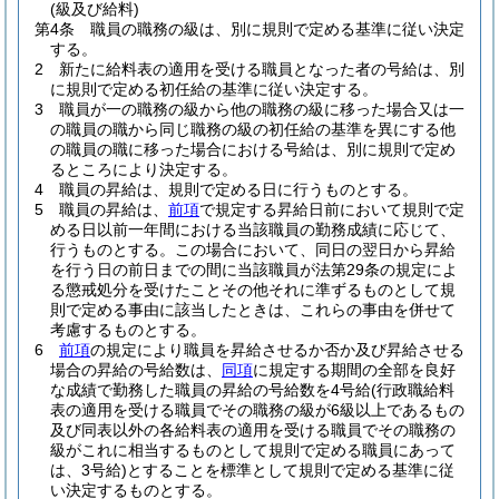
(級及び給料)
第4条
職員の職務の級は、別に規則で定める基準に従い決定
する。
2
新たに給料表の適用を受ける職員となった者の号給は、別
に規則で定める初任給の基準に従い決定する。
3
職員が一の職務の級から他の職務の級に移った場合又は一
の職員の職から同じ職務の級の初任給の基準を異にする他
の職員の職に移った場合における号給は、別に規則で定め
るところにより決定する。
4
職員の昇給は、規則で定める日に行うものとする。
5
職員の昇給は、
前項
で規定する昇給日前において規則で定
める日以前一年間における当該職員の勤務成績に応じて、
行うものとする。
この場合において、同日の翌日から昇給
を行う日の前日までの間に当該職員が法第29条の規定によ
る懲戒処分を受けたことその他それに準ずるものとして規
則で定める事由に該当したときは、これらの事由を併せて
考慮するものとする。
6
前項
の規定により職員を昇給させるか否か及び昇給させる
場合の昇給の号給数は、
同項
に規定する期間の全部を良好
な成績で勤務した職員の昇給の号給数を4号給
(行政職給料
表の適用を受ける職員でその職務の級が6級以上であるもの
及び同表以外の各給料表の適用を受ける職員でその職務の
級がこれに相当するものとして規則で定める職員にあって
は、3号給)
とすることを標準として規則で定める基準に従
い決定するものとする。