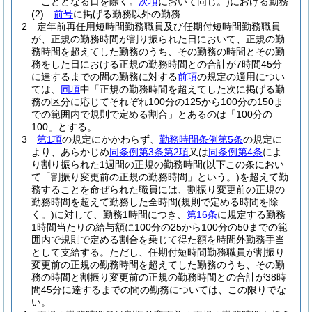
こととなる日を除く。
次項
において同じ。)
における勤務
(2)
前号
に掲げる勤務以外の勤務
2
定年前再任用短時間勤務職員及び任期付短時間勤務職員
が、正規の勤務時間が割り振られた日において、正規の勤
務時間を超えてした勤務のうち、その勤務の時間とその勤
務をした日における正規の勤務時間との合計が7時間45分
に達するまでの間の勤務に対する
前項
の規定の適用につい
ては、
同項
中「正規の勤務時間を超えてした次に掲げる勤
務の区分に応じてそれぞれ100分の125から100分の150ま
での範囲内で規則で定める割合」とあるのは「100分の
100」とする。
3
第1項
の規定にかかわらず、
勤務時間条例第5条
の規定に
より、あらかじめ
同条例第3条第2項
又は
同条例第4条
によ
り割り振られた1週間の正規の勤務時間
(以下この条におい
て「割振り変更前の正規の勤務時間」という。)
を超えて勤
務することを命ぜられた職員には、割振り変更前の正規の
勤務時間を超えて勤務した全時間
(規則で定める時間を除
く。)
に対して、勤務1時間につき、
第16条
に規定する勤務
1時間当たりの給与額に100分の25から100分の50までの範
囲内で規則で定める割合を乗じて得た額を時間外勤務手当
として支給する。
ただし、任期付短時間勤務職員が割振り
変更前の正規の勤務時間を超えてした勤務のうち、その勤
務の時間と割振り変更前の正規の勤務時間との合計が38時
間45分に達するまでの間の勤務については、この限りでな
い。