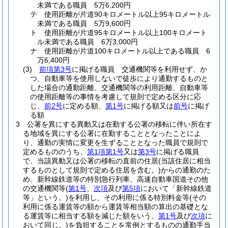
未満である職員 5万6,200円
テ
使用距離が片道90キロメートル以上95キロメートル
未満である職員 5万9,600円
ト
使用距離が片道95キロメートル以上100キロメート
ル未満である職員 6万3,000円
ナ
使用距離が片道100キロメートル以上である職員 6
万6,400円
(3)
前項第3号
に掲げる職員 交通機関等を利用せず、か
つ、自動車等を使用しないで徒歩により通勤するものと
した場合の通勤距離、交通機関等の利用距離、自動車等
の使用距離等の事情を考慮して規則で定める区分に応
じ、
前2号
に定める額、
第1号
に掲げる額又は
前号
に掲げ
る額
3
公署を異にする異動又は在勤する公署の移転に伴い所在す
る地域を異にする公署に在勤することとなったことによ
り、通勤の実情に変更を生ずることとなった職員で規則で
定めるもののうち、
第1項第1号
又は
第3号
に掲げる職員
で、当該異動又は公署の移転の直前の住居
(当該住居に相当
するものとして規則で定める住居を含む。)
からの通勤のた
め、新幹線鉄道等の特別急行列車、高速自動車国道その他
の交通機関等
(
第1号
、
次項
及び
第5項
において「新幹線鉄道
等」という。)
を利用し、その利用に係る特別料金等
(その
利用に係る運賃等の額から運賃等相当額の算出の基礎とな
る運賃等に相当する額を減じた額をいう。
第1号
及び
次項
に
おいて同じ。)
を負担することを常例とするものの通勤手当