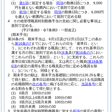
(1)
第1項
に規定する場合
同項
の勤務1回につき、9,000
円を越えない範囲内において規則で定める額
(2)
前項
に規定する場合
同項
の勤務1回につき、6,000円
を越えない範囲内において規則で定める額
4
その他管理職員特別勤務手当の支給に関し必要な事項は、
規則で定める。
(平27条例3・令7条例3・一部改正)
(期末手当)
第16条の5
期末手当は、6月1日及び12月1日
(以下この条か
ら
第16条の7
までにおいてこれらの日を「基準日」とい
う。)
にそれぞれ在職する職員に対して、それぞれ基準日の
属する月の別に規則で定める日
(
次条
及び
第16条の7
におい
てこれらの日を「支給日」という。)
に支給する。
これらの
基準日前1箇月以内に退職し、又は死亡した職員
(
第18条第
6項
の規定の適用を受ける職員及び別に定める職員を除
く。)
についても、同様とする。
2
期末手当の額は、期末手当基礎額に100分の126.25を乗じ
て得た額に、基準日以前6箇月以内の期間における当該職員
の在職期間の
次の各号
に掲げる区分に応じ、
当該各号
に定
める割合を乗じて得た額とする。
(1)
6箇月 100分の100
(2)
5箇月以上6箇月未満 100分の80
(3)
3箇月以上5箇月未満 100分の60
(4)
3箇月未満 100分の30
3
定年前再任用短時間勤務職員に対する
前項
の規定の適用に