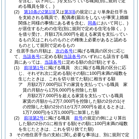
を含む。以下同じ。)
を支払っている職員
(別に規則で定
める職員を除く。)
(2)
第10条の2第1項
又は
第3項
の規定により単身赴任手当
を支給される職員で、配偶者
(届出をしないが事実上婚姻
関係と同様の事情にある者を含む。
同条
において同じ。)
が居住するための住宅
(別に規則で定める住宅を除く。)
を借り受け、月額1万6,000円を超える家賃を支払ってい
るもの又はこれらのものとの権衡上必要があると認める
ものとして規則で定めるもの
2
住居手当の月額は、
次の各号
に掲げる職員の区分に応じ
て、
当該各号
に定める額
(
当該各号
のいずれにも該当する職
員にあっては、
当該各号
に定める額の合計額)
とする。
(1)
前項第1号
に掲げる職員 次に掲げる職員の区分に応
じ、それぞれ次に定める額
(その額に100円未満の端数を
生じたときは、これを切り捨てた額)
に相当する額
ア
月額2万7,000円以下の家賃を支払っている職員 家
賃の月額から1万6,000円を控除した額
イ
月額2万7,000円を超える家賃を支払っている職員
家賃の月額から2万7,000円を控除した額の2分の1
(そ
の控除した額の2分の1が1万7,000円を超えるときは、
1万7,000円)
を1万1,000円に加算した額
(2)
前項第2号
に掲げる職員
前号
の規定の例により算出
した額の2分の1に相当する額
(その額に100円未満の端数
を生じたときは、これを切り捨てた額)
3
その他住居手当の支給に関し必要な事項は、別に規則で定