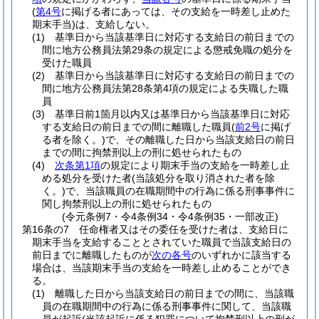
(
第4号
に掲げる者にあっては、その支給を一時差し止めた
期末手当)
は、支給しない。
(1)
基準日から当該基準日に対応する支給日の前日までの
間に地方公務員法第29条の規定による懲戒免職の処分を
受けた職員
(2)
基準日から当該基準日に対応する支給日の前日までの
間に地方公務員法第28条第4項の規定による失職した職
員
(3)
基準日前1箇月以内又は基準日から当該基準日に対応
する支給日の前日までの間に離職した職員
(
前2号
に掲げ
る者を除く。)
で、その離職した日から当該支給日の前日
までの間に拘禁刑以上の刑に処せられたもの
(4)
次条第1項
の規定により期末手当の支給を一時差し止
める処分を受けた者
(当該処分を取り消された者を除
く。)
で、当該職員の在職期間中の行為に係る刑事事件に
関し拘禁刑以上の刑に処せられたもの
(令元条例7・令4条例34・令4条例35・一部改正)
第16条の7
任命権者又はその委任を受けた者は、支給日に
期末手当を支給することとされていた職員で当該支給日の
前日までに離職したものが
次の各号
のいずれかに該当する
場合は、当該期末手当の支給を一時差し止めることができ
る。
(1)
離職した日から当該支給日の前日までの間に、当該職
員の在職期間中の行為に係る刑事事件に関して、当該職