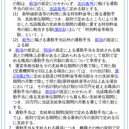
の額は、
前項
の規定にかかわらず、
次の各号
に掲げる通勤
手当の区分に応じ、
当該各号
に定める額とする。
(1)
新幹線鉄道等の利用に係る特別料金等に係る通勤手
当 支給単位期間につき、規則で定めるところにより算
出した当該職員の支給単位期間の通勤に要する特別料金
等の額に相当する額
(
第5項
において「特別料金等相当
額」という。)
(2)
前号
に掲げる通勤手当以外の通勤手当
前項
の規定に
よる額
4
前項
の規定は、
同項
の規定による通勤手当を支給される職
員との権衡上必要があると認められるものとして規則で定
める職員の通勤手当の月額の算出について準用する。
5
運賃等相当額をその支給単位期間の月数で除して得た額
(交通機関等が2以上ある場合においては、その合計額)
、
第
2項第2号
に定める額及び特別料金等相当額をその支給単位
期間の月数で除して得た額
(新幹線鉄道等が2以上ある場合
においては、その合計額)
の合計額が15万円を超える職員の
通勤手当の額は、
前3項
の規定にかかわらず、当該職員の通
勤手当に係る支給単位期間のうち最も長い支給単位期間に
つき、15万円に当該支給単位期間の月数を乗じて得た額と
する。
6
通勤手当は、支給単位期間
(規則で定める通勤手当にあっ
ては、規則で定める期間)
に係る最初の月の規則で定める日
に支給する。
7
通勤手当を支給される職員につき、離職その他の規則で定