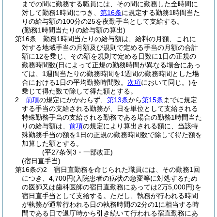
までの間に勤務する職員には、その間に勤務した全時間に
対して勤務1時間につき、
第16条
に規定する勤務1時間当た
りの給与額の100分の25を夜勤手当として支給する。
(勤務1時間当たりの給与額の算出)
第16条
勤務1時間当たりの給与額は、給料の月額、これに
対する地域手当の月額及び規則で定める手当の月額の合計
額に12を乗じ、その額を規則で定める日数に1日の正規の
勤務時間数
(日によって正規の勤務時間が異なる場合にあっ
ては、1週間当たりの勤務時間を1週間の勤務時間とした場
合における1日の平均勤務時間数。
次項
において同じ。)
を
乗じて得た数で除して得た額とする。
2
前項
の規定にかかわらず、
第13条
から
第15条
までに規定
する手当の支給される勤務が、日を単位として支給される
特殊勤務手当の支給される勤務である場合の勤務1時間当た
りの給与額は、
前項
の規定により算出される額に、当該特
殊勤務手当の額を1日の正規の勤務時間数で除して得た額を
加算した額とする。
(平27条例3・一部改正)
(宿日直手当)
第16条の2
宿日直勤務を命じられた職員には、その勤務1回
につき、4,700円
(入院患者の病状の急変等に対処するため
の医師又は歯科医師の宿日直勤務にあっては2万5,000円)
を
宿日直手当として支給する。
ただし、執務が行われる時間
が執務が通常行われる日の執務時間の2分の1に相当する時
間である日で退庁時から引き続いて行われる宿直勤務にあ