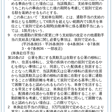
める事由が生じた場合には、当該職員に、支給単位期間の
うちこれらの事由が生じた後の期間を考慮して規則で定め
る額を返納させるものとする。
8
この条において「支給単位期間」とは、通勤手当の支給の
単位となる期間として6箇月を超えない範囲内で1箇月を単
位として規則で定める期間
(自動車等に係る通勤手当にあっ
ては、1箇月)
をいう。
9
その他通勤の実情の変更に伴う支給額の改定その他通勤手
当の支給及び返納に関し必要な事項は、規則で定める。
(平25条例15・平26条例39・令4条例34・令7条例
3・令7条例36・一部改正)
(単身赴任手当)
第10条の2
公署を異にする異動又は在勤する公署の移転に
伴い、住居を移転し、父母の疾病その他の規則で定めるや
むを得ない事情により、同居していた配偶者と別居するこ
ととなった職員で、当該異動又は公署の移転の直前の住居
から当該異動又は公署の移転の直後に在勤する公署に通勤
することが通勤距離を考慮して規則で定める基準に照らし
て困難であると認められるもののうち、単身で生活するこ
とを常況とする職員には、単身赴任手当を支給する。
ただ
し、配偶者の住居から在勤する公署に通勤することが、通
勤距離等を考慮して規則で定める基準に照らして困難であ
ると認められない場合は、この限りでない。
2
単身赴任手当の月額は、3万円
(規則で定めるところにより
算定した職員の住居と配偶者の住居との間の交通距離
(以下