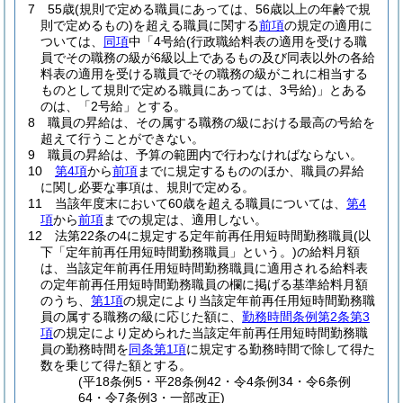
7
55歳
(規則で定める職員にあっては、56歳以上の年齢で規
則で定めるもの)
を超える職員に関する
前項
の規定の適用に
ついては、
同項
中「4号給
(行政職給料表の適用を受ける職
員でその職務の級が6級以上であるもの及び同表以外の各給
料表の適用を受ける職員でその職務の級がこれに相当する
ものとして規則で定める職員にあっては、3号給)
」とある
のは、「2号給」とする。
8
職員の昇給は、その属する職務の級における最高の号給を
超えて行うことができない。
9
職員の昇給は、予算の範囲内で行わなければならない。
10
第4項
から
前項
までに規定するもののほか、職員の昇給
に関し必要な事項は、規則で定める。
11
当該年度末において60歳を超える職員については、
第4
項
から
前項
までの規定は、適用しない。
12
法第22条の4に規定する定年前再任用短時間勤務職員
(以
下「定年前再任用短時間勤務職員」という。)
の給料月額
は、当該定年前再任用短時間勤務職員に適用される給料表
の定年前再任用短時間勤務職員の欄に掲げる基準給料月額
のうち、
第1項
の規定により当該定年前再任用短時間勤務職
員の属する職務の級に応じた額に、
勤務時間条例第2条第3
項
の規定により定められた当該定年前再任用短時間勤務職
員の勤務時間を
同条第1項
に規定する勤務時間で除して得た
数を乗じて得た額とする。
(平18条例5・平28条例42・令4条例34・令6条例
64・令7条例3・一部改正)