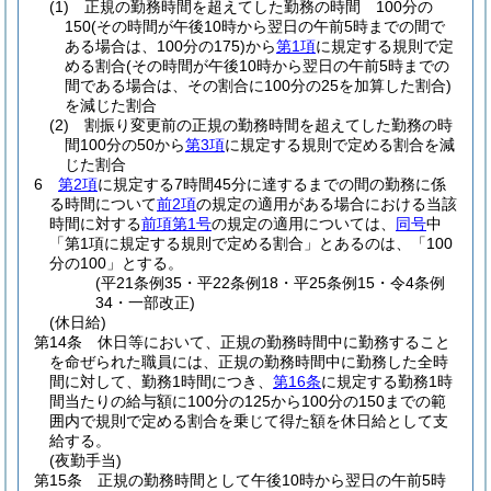
(1)
正規の勤務時間を超えてした勤務の時間 100分の
150
(その時間が午後10時から翌日の午前5時までの間で
ある場合は、100分の175)
から
第1項
に規定する規則で定
める割合
(その時間が午後10時から翌日の午前5時までの
間である場合は、その割合に100分の25を加算した割合)
を減じた割合
(2)
割振り変更前の正規の勤務時間を超えてした勤務の時
間100分の50から
第3項
に規定する規則で定める割合を減
じた割合
6
第2項
に規定する7時間45分に達するまでの間の勤務に係
る時間について
前2項
の規定の適用がある場合における当該
時間に対する
前項第1号
の規定の適用については、
同号
中
「第1項に規定する規則で定める割合」とあるのは、「100
分の100」とする。
(平21条例35・平22条例18・平25条例15・令4条例
34・一部改正)
(休日給)
第14条
休日等において、正規の勤務時間中に勤務すること
を命ぜられた職員には、正規の勤務時間中に勤務した全時
間に対して、勤務1時間につき、
第16条
に規定する勤務1時
間当たりの給与額に100分の125から100分の150までの範
囲内で規則で定める割合を乗じて得た額を休日給として支
給する。
(夜勤手当)
第15条
正規の勤務時間として午後10時から翌日の午前5時