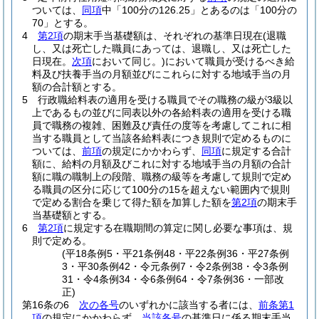
ついては、
同項
中「100分の126.25」とあるのは「100分の
70」とする。
4
第2項
の期末手当基礎額は、それぞれの基準日現在
(退職
し、又は死亡した職員にあっては、退職し、又は死亡した
日現在。
次項
において同じ。)
において職員が受けるべき給
料及び扶養手当の月額並びにこれらに対する地域手当の月
額の合計額とする。
5
行政職給料表の適用を受ける職員でその職務の級が3級以
上であるもの並びに同表以外の各給料表の適用を受ける職
員で職務の複雑、困難及び責任の度等を考慮してこれに相
当する職員として当該各給料表につき規則で定めるものに
ついては、
前項
の規定にかかわらず、
同項
に規定する合計
額に、給料の月額及びこれに対する地域手当の月額の合計
額に職の職制上の段階、職務の級等を考慮して規則で定め
る職員の区分に応じて100分の15を超えない範囲内で規則
で定める割合を乗じて得た額を加算した額を
第2項
の期末手
当基礎額とする。
6
第2項
に規定する在職期間の算定に関し必要な事項は、規
則で定める。
(平18条例5・平21条例48・平22条例36・平27条例
3・平30条例42・令元条例7・令2条例38・令3条例
31・令4条例34・令6条例64・令7条例36・一部改
正)
第16条の6
次の各号
のいずれかに該当する者には、
前条第1
項
の規定にかかわらず、
当該各号
の基準日に係る期末手当