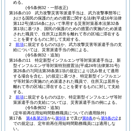
める。
(令5条例32・一部改正)
第16条の10
武力攻撃災害等派遣手当は、武力攻撃事態等に
おける国民の保護のための措置に関する法律
(平成16年法律
第112号)
第154条において準用する災害対策基本法第32条
第1項に基づき、国民の保護のための措置の実施のため派遣
された職員で、住所又は居所を離れて市の区域に滞在する
ことを要するものに対して支給する。
2
前項
に規定するもののほか、武力攻撃災害等派遣手当の支
給については、災害派遣手当の例による。
(令5条例32・追加)
第16条の11
特定新型インフルエンザ等対策派遣手当は、新
型インフルエンザ等対策特別措置法
(平成24年法律第31号)
第26条の7
(同法第38条第1項の規定により読み替えて適用
する場合を含む。)
の規定に基づき、特定新型インフルエン
ザ等対策の実施のため派遣された職員で、住所又は居所を
離れて市の区域に滞在することを要するものに対して支給
する。
2
前項
に規定するもののほか、特定新型インフルエンザ等対
策派遣手当の支給については、災害派遣手当の例による。
(令5条例32・追加)
(定年前再任用短時間勤務職員についての適用除外)
第17条
第4条第2項
から
第9項
まで及び
第8条
から
第9条の2
ま
での規定は、定年前再任用短時間勤務職員には適用しな
い。