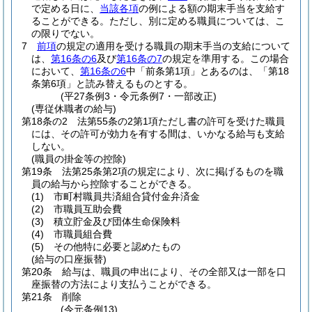
で定める日に、
当該各項
の例による額の期末手当を支給す
ることができる。
ただし、別に定める職員については、こ
の限りでない。
7
前項
の規定の適用を受ける職員の期末手当の支給について
は、
第16条の6
及び
第16条の7
の規定を準用する。
この場合
において、
第16条の6
中「前条第1項」とあるのは、「第18
条第6項」と読み替えるものとする。
(平27条例3・令元条例7・一部改正)
(専従休職者の給与)
第18条の2
法第55条の2第1項ただし書の許可を受けた職員
には、その許可が効力を有する間は、いかなる給与も支給
しない。
(職員の掛金等の控除)
第19条
法第25条第2項の規定により、次に掲げるものを職
員の給与から控除することができる。
(1)
市町村職員共済組合貸付金弁済金
(2)
市職員互助会費
(3)
積立貯金及び団体生命保険料
(4)
市職員組合費
(5)
その他特に必要と認めたもの
(給与の口座振替)
第20条
給与は、職員の申出により、その全部又は一部を口
座振替の方法により支払うことができる。
第21条
削除
(令元条例13)