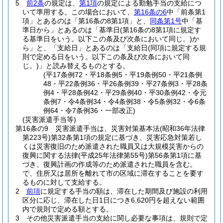
5
前2条
の規定は、
第1項
の規定による勤勉手当の支給につ
いて準用する。
この場合において、
第16条の6
中「前条第1
項」とあるのは「第16条の8第1項」と、
同条第1号
中「基
準日から」とあるのは「基準日
(第16条の8第1項に規定す
る基準日をいう。以下この条及び次条において同じ。)
か
ら」と、「支給日」とあるのは「支給日
(同項に規定する規
則で定める日をいう。以下この条及び次条において同
じ。)
」と読み替えるものとする。
(平17条例72・平18条例5・平19条例50・平21条例
48・平22条例36・平26条例39・平27条例3・平28条
例4・平28条例42・平29条例40・平30条例42・令元
条例7・令4条例34・令4条例38・令5条例32・令6条
例64・令7条例36・一部改正)
(災害派遣手当等)
第16条の9
災害派遣手当は、災害対策基本法
(昭和36年法律
第223号)
第32条第1項の規定に基づき、災害応急対策若し
くは災害復旧のため派遣された職員又は大規模災害からの
復興に関する法律
(平成25年法律第55号)
第56条第1項に基
づき、復興計画の作成等のため派遣された職員を含む。
で、住所又は居所を離れて市の区域に滞在することを要す
るものに対して支給する。
2
前項
に規定する手当の額は、滞在した期間及び施設の利用
区分に応じ、滞在した日1日につき6,620円を超えない範囲
内で規則で定める額とする。
3
その他災害派遣手当の支給に関し必要な事項は、規則で定