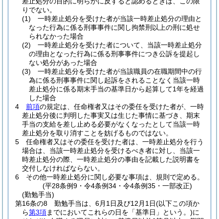
差止処分の目的に明らかに反すると認めるときは、この限
りでない。
(1)
一時差止処分を受けた者が当該一時差止処分の理由と
なった行為に係る刑事事件に関し拘禁刑以上の刑に処せ
られなかった場合
(2)
一時差止処分を受けた者について、当該一時差止処分
の理由となった行為に係る刑事事件につき公訴を提起し
ない処分があった場合
(3)
一時差止処分を受けた者が当該職員の在職期間中の行
為に係る刑事事件に関し起訴をされることなく当該一時
差止処分に係る期末手当の基準日から起算して1年を経過
した場合
4
前項
の規定は、任命権者又はその委任を受けた者が、一時
差止処分後に判明した事実又は生じた事情に基づき、期末
手当の支給を差し止める必要がなくなったとして当該一時
差止処分を取り消すことを妨げるものではない。
5
任命権者又はその委任を受けた者は、一時差止処分を行う
場合は、当該一時差止処分を受けるべき者に対し、当該一
時差止処分の際、一時差止処分の事由を記載した説明書を
交付しなければならない。
6
その他一時差止処分に関し必要な事項は、規則で定める。
(平28条例9・令4条例34・令4条例35・一部改正)
(勤勉手当)
第16条の8
勤勉手当は、6月1日及び12月1日
(以下この項か
ら
第3項
までにおいてこれらの日を「基準日」という。)
に