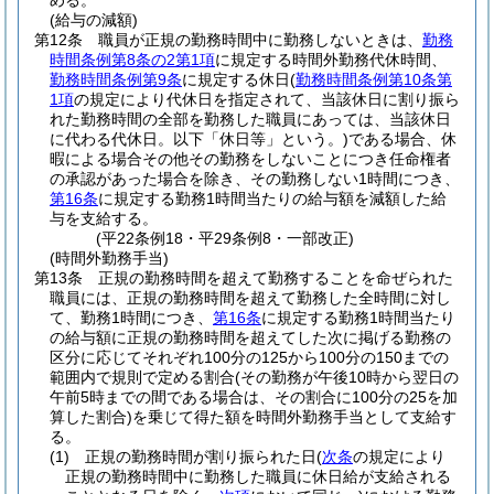
める。
(給与の減額)
第12条
職員が正規の勤務時間中に勤務しないときは、
勤務
時間条例第8条の2第1項
に規定する時間外勤務代休時間、
勤務時間条例第9条
に規定する休日
(
勤務時間条例第10条第
1項
の規定により代休日を指定されて、当該休日に割り振ら
れた勤務時間の全部を勤務した職員にあっては、当該休日
に代わる代休日。以下「休日等」という。)
である場合、休
暇による場合その他その勤務をしないことにつき任命権者
の承認があった場合を除き、その勤務しない1時間につき、
第16条
に規定する勤務1時間当たりの給与額を減額した給
与を支給する。
(平22条例18・平29条例8・一部改正)
(時間外勤務手当)
第13条
正規の勤務時間を超えて勤務することを命ぜられた
職員には、正規の勤務時間を超えて勤務した全時間に対し
て、勤務1時間につき、
第16条
に規定する勤務1時間当たり
の給与額に正規の勤務時間を超えてした次に掲げる勤務の
区分に応じてそれぞれ100分の125から100分の150までの
範囲内で規則で定める割合
(その勤務が午後10時から翌日の
午前5時までの間である場合は、その割合に100分の25を加
算した割合)
を乗じて得た額を時間外勤務手当として支給す
る。
(1)
正規の勤務時間が割り振られた日
(
次条
の規定により
正規の勤務時間中に勤務した職員に休日給が支給される