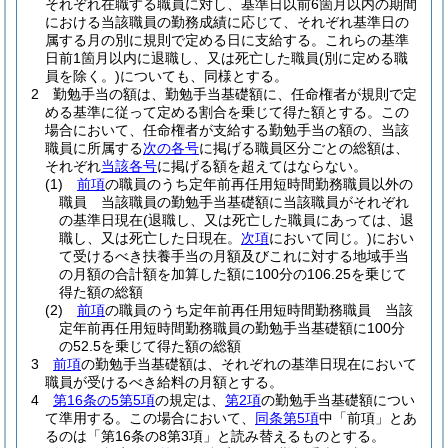
それぞれ在職する職員に対し、基準日以前6箇月以内の期間
における当該職員の勤務成績に応じて、それぞれ基準日の
属する月の別に規則で定める日に支給する。
これらの基準
日前1箇月以内に退職し、又は死亡した職員
(別に定める職
員を除く。)
についても、同様とする。
2
勤勉手当の額は、勤勉手当基礎額に、任命権者が規則で定
める基準に従って定める割合を乗じて得た額とする。
この
場合において、任命権者が支給する勤勉手当の額の、当該
職員に所属する
次の各号
に掲げる職員区分ごとの総額は、
それぞれ
当該各号
に掲げる額を超えてはならない。
(1)
前項
の職員のうち定年前再任用短時間勤務職員以外の
職員 当該職員の勤勉手当基礎額に当該職員がそれぞれ
の基準日現在
(退職し、又は死亡した職員にあっては、退
職し、又は死亡した日現在。
次項
において同じ。)
におい
て受けるべき扶養手当の月額及びこれに対する地域手当
の月額の合計額を加算した額に100分の106.25を乗じて
得た額の総額
(2)
前項
の職員のうち定年前再任用短時間勤務職員 当該
定年前再任用短時間勤務職員の勤勉手当基礎額に100分
の52.5を乗じて得た額の総額
3
前項
の勤勉手当基礎額は、それぞれの基準日現在において
職員が受けるべき給料の月額とする。
4
第16条の5第5項
の規定は、
第2項
の勤勉手当基礎額につい
て準用する。
この場合において、
同条第5項
中「前項」とあ
るのは「第16条の8第3項」と読み替えるものとする。