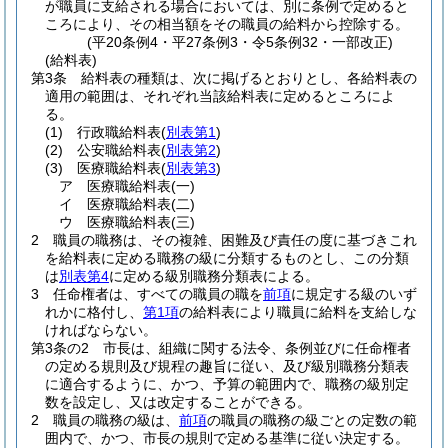
が職員に支給される場合においては、別に条例で定めると
ころにより、その相当額をその職員の給料から控除する。
(平20条例4・平27条例3・令5条例32・一部改正)
(給料表)
第3条
給料表の種類は、次に掲げるとおりとし、各給料表の
適用の範囲は、それぞれ当該給料表に定めるところによ
る。
(1)
行政職給料表
(
別表第1
)
(2)
公安職給料表
(
別表第2
)
(3)
医療職給料表
(
別表第3
)
ア
医療職給料表
(一)
イ
医療職給料表
(二)
ウ
医療職給料表
(三)
2
職員の職務は、その複雑、困難及び責任の度に基づきこれ
を給料表に定める職務の級に分類するものとし、この分類
は
別表第4
に定める級別職務分類表による。
3
任命権者は、すべての職員の職を
前項
に規定する級のいず
れかに格付し、
第1項
の給料表により職員に給料を支給しな
ければならない。
第3条の2
市長は、組織に関する法令、条例並びに任命権者
の定める規則及び規程の趣旨に従い、及び級別職務分類表
に適合するように、かつ、予算の範囲内で、職務の級別定
数を設定し、又は改定することができる。
2
職員の職務の級は、
前項
の職員の職務の級ごとの定数の範
囲内で、かつ、市長の規則で定める基準に従い決定する。