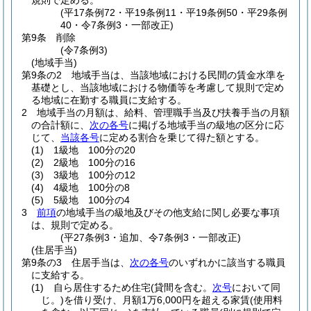
規則で定める。
(平17条例72・平19条例11・平19条例50・平29条例
40・令7条例3・一部改正)
第9条
削除
(令7条例3)
(地域手当)
第9条の2
地域手当は、当該地域における民間の賃金水準を
基礎とし、当該地域における物価等を考慮して規則で定め
る地域に在勤する職員に支給する。
2
地域手当の月額は、給料、管理職手当及び扶養手当の月額
の合計額に、
次の各号
に掲げる地域手当の級地の区分に応
じて、
当該各号
に定める割合を乗じて得た額とする。
(1)
1級地 100分の20
(2)
2級地 100分の16
(3)
3級地 100分の12
(4)
4級地 100分の8
(5)
5級地 100分の4
3
前項
の地域手当の級地及びその他支給に関し必要な事項
は、規則で定める。
(平27条例3・追加、令7条例3・一部改正)
(住居手当)
第9条の3
住居手当は、
次の各号
のいずれかに該当する職員
に支給する。
(1)
自ら居住するため住宅
(貸間を含む。
次号
において同
じ。)
を借り受け、月額1万6,000円を超える家賃
(使用料