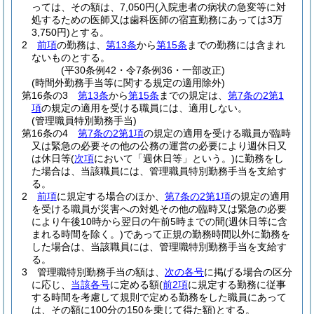
っては、その額は、7,050円
(入院患者の病状の急変等に対
処するための医師又は歯科医師の宿直勤務にあっては3万
3,750円)
とする。
2
前項
の勤務は、
第13条
から
第15条
までの勤務には含まれ
ないものとする。
(平30条例42・令7条例36・一部改正)
(時間外勤務手当等に関する規定の適用除外)
第16条の3
第13条
から
第15条
までの規定は、
第7条の2第1
項
の規定の適用を受ける職員には、適用しない。
(管理職員特別勤務手当)
第16条の4
第7条の2第1項
の規定の適用を受ける職員が臨時
又は緊急の必要その他の公務の運営の必要により週休日又
は休日等
(
次項
において「週休日等」という。)
に勤務をし
た場合は、当該職員には、管理職員特別勤務手当を支給す
る。
2
前項
に規定する場合のほか、
第7条の2第1項
の規定の適用
を受ける職員が災害への対処その他の臨時又は緊急の必要
により午後10時から翌日の午前5時までの間
(週休日等に含
まれる時間を除く。)
であって正規の勤務時間以外に勤務を
した場合は、当該職員には、管理職特別勤務手当を支給す
る。
3
管理職特別勤務手当の額は、
次の各号
に掲げる場合の区分
に応じ、
当該各号
に定める額
(
前2項
に規定する勤務に従事
する時間を考慮して規則で定める勤務をした職員にあって
は、その額に100分の150を乗じて得た額)
とする。