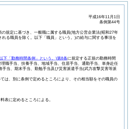
平成16年11月1日
条例第44号
5項の規定に基づき、一般職に属する職員
(地方公営企業法
(昭和27年
される職員を除く。以下「職員」という。)
の給与に関する事項を
。以下「勤務時間条例」という。)
第8条
に規定する正規の勤務時間
管理職手当、扶養手当、地域手当、住居手当、通勤手当、単身赴任
務手当、期末手当、勤勉手当及び災害派遣手当
(武力攻撃災害等派
いては、別に条例で定めるところにより、その相当額をその職員の
給料表に定めるところによる。