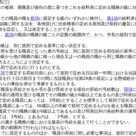
表
(三)
その複雑、困難及び責任の度に基づきこれを給料表に定める職務の級に
べての職員の職を
前項
に規定する級のいずれかに格付し、
第1項
の給料表
組織に関する法令、条例並びに任命権者の定める規則及び規程の趣旨に
数を設定し、又は改定することができる。
は、
前項
の職員の職務の級ごとの定数の範囲内で、かつ、市長の規則で
の級は、別に規則で定める基準に従い決定する。
適用を受ける職員となった者の号給は、別に規則で定める初任給の基準
の級から他の職務の級に移った場合又は一の職員の職から同じ職務の級
めるところにより決定する。
規則で定める日に行うものとする。
前項
で規定する昇給日前において規則で定める日以前一年間における当
給を行う日の前日までの間に当該職員が法第29条の規定による懲戒処
れらの事由を併せて考慮するものとする。
り職員を昇給させるか否か及び昇給させる場合の昇給の号給数は、
同項
給料表の適用を受ける職員でその職務の級が6級以上であるもの及び同表
で定める職員にあっては、3号給)
とすることを標準として規則で定める
る職員にあっては、56歳以上の年齢で規則で定めるもの)
を超える職員
職員でその職務の級が6級以上であるもの及び同表以外の各給料表の適
は、3号給)
」とあるのは、「2号給」とする。
その属する職務の級における最高の号給を超えて行うことができない。
予算の範囲内で行わなければならない。
までに規定するもののほか、職員の昇給に関し必要な事項は、規則で定