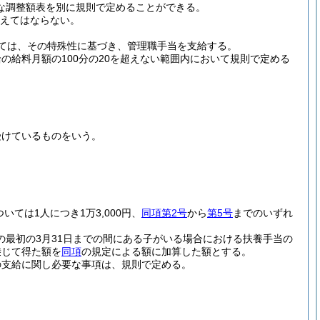
な調整額表を別に規則で定めることができる。
超えてはならない。
ては、その特殊性に基づき、管理職手当を支給する。
の給料月額の100分の20を超えない範囲内において規則で定める
受けているものをいう。
ついては1人につき1万3,000円、
同項第2号
から
第5号
までのいずれ
の最初の3月31日までの間にある子がいる場合における扶養手当の
乗じて得た額を
同項
の規定による額に加算した額とする。
の支給に関し必要な事項は、規則で定める。