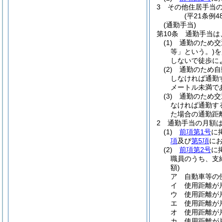
3
その他住居手当
(平21条例
(通勤手当)
第10条
通勤手当は
(1)
通勤のため交
等」という。)
を
しないで徒歩に
(2)
通勤のため自
しなければ通勤
メートル未満で
(3)
通勤のため交
なければ通勤す
た場合の通勤距
2
通勤手当の月額
(1)
前項第1号
に
項
及び
第5項
に
(2)
前項第2号
に
職員のうち、支
額)
ア
自動車等の
イ
使用距離が片
ウ
使用距離が片
エ
使用距離が
オ
使用距離が片
カ
使用距離が片