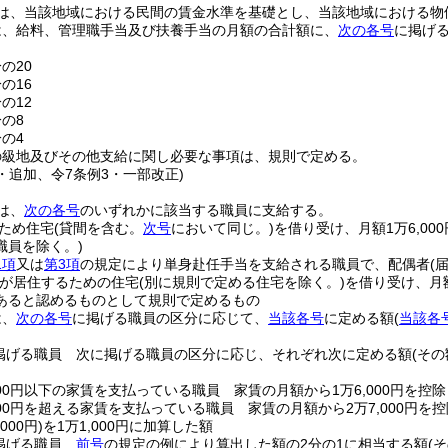
は、当該地域における民間の賃金水準を基礎とし、当該地域における物
は、給料、管理職手当及び扶養手当の月額の合計額に、
次の各号
に掲げ
の20
の16
の12
分の8
分の4
の級地及びその他支給に関し必要な事項は、規則で定める。
3・追加、令7条例3・一部改正)
は、
次の各号
のいずれかに該当する職員に支給する。
ため住宅
(貸間を含む。
次号
において同じ。)
を借り受け、月額1万6,00
職員を除く。)
1項
又は
第3項
の規定により単身赴任手当を支給される職員で、配偶者
(
が居住するための住宅
(別に規則で定める住宅を除く。)
を借り受け、月
あると認めるものとして規則で定めるもの
は、
次の各号
に掲げる職員の区分に応じて、
当該各号
に定める額
(
当該各
掲げる職員 次に掲げる職員の区分に応じ、それぞれ次に定める額
(そ
000円以下の家賃を支払っている職員 家賃の月額から1万6,000円を控
000円を超える家賃を支払っている職員 家賃の月額から2万7,000円を
000円)
を1万1,000円に加算した額
掲げる職員
前号
の規定の例により算出した額の2分の1に相当する額
(