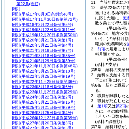
11
当該年度末にお
第22条
(委任)
12
法第22条の4
附則
適用される給料表
附則
(平成17年8月8日条例第48号)
に応じた額に、
勤
附則
(平成17年11月30日条例第72号)
数を乗じて得た額
附則
(平成18年3月22日条例第5号)
(平18条例
附則
(平成19年3月22日条例第11号)
第4条の2
地方公共
附則
(平成19年12月20日条例第50号)
いう。)
の給料月額
附則
(平成20年3月21日条例第1号)
職員の勤務時間を
附則
(平成20年3月21日条例第4号)
2
前項
の規定によ
附則
(平成21年3月18日条例第7号)
料月額とする。
附則
(平成21年3月18日条例第35号)
(平20条例
附則
(平成21年5月29日条例第39号)
(給料の支給)
附則
(平成21年11月30日条例第48号)
第5条
給料の支給
附則
(平成22年3月25日条例第18号)
2
給料を支給する日
附則
(平成22年3月25日条例第19号)
下この項において
附則
(平成22年11月29日条例第36号)
第6条
新たに職員
附則
(平成23年3月18日条例第6号)
る。
附則
(平成23年11月29日条例第29号)
2
職員が離職した
附則
(平成24年3月22日条例第2号)
3
職員が死亡した
附則
(平成25年3月21日条例第15号)
4
第1項
又は
第2項
附則
(平成25年3月21日条例第29号)
きは、その給料額
附則
(平成26年3月25日条例第4号)
し引いた日数を基
附則
(平成26年12月22日条例第39号)
(給料の調整額)
附則
(平成27年3月20日条例第3号)
第7条
給料月額が
附則
(平成27年3月20日条例第5号)