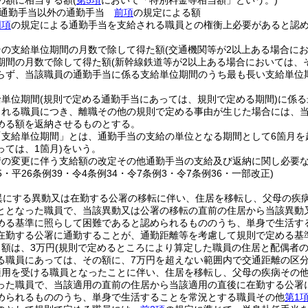
の額に相当する額
(
第5項
において「特別料金等相当額」という。)
る通勤手当以外の通勤手当
前項
の規定による額
同項
の規定による通勤手当を支給される職員との権衡上必要があると認
その支給単位期間の月数で除して得た額
(交通機関等が2以上ある場合に
期間の月数で除して得た額
(新幹線鉄道等が2以上ある場合においては、
らず、当該職員の通勤手当に係る支給単位期間のうち最も長い支給単位
給単位期間
(規則で定める通勤手当にあっては、規則で定める期間)
に係る
される職員につき、離職その他の規則で定める事由が生じた場合には、
める額を返納させるものとする。
「支給単位期間」とは、通勤手当の支給の単位となる期間として6箇月を
ては、1箇月)
をいう。
情の変更に伴う支給額の改定その他通勤手当の支給及び返納に関し必要
15・平26条例39・令4条例34・令7条例3・令7条例36・一部改正)
異にする異動又は在勤する公署の移転に伴い、住居を移転し、父母の疾
ととなった職員で、当該異動又は公署の移転の直前の住居から当該異動
める基準に照らして困難であると認められるもののうち、単身で生活す
在勤する公署に通勤することが、通勤距離等を考慮して規則で定める基
額は、3万円
(規則で定めるところにより算定した職員の住居と配偶者
る職員にあっては、その額に、7万円を超えない範囲内で交通距離の区分
適用を受ける職員となったことに伴い、住居を移転し、父母の疾病その
った職員で、当該適用の直前の住居から当該適用の直後に在勤する公署
められるもののうち、単身で生活することを常況とする職員その他
第1