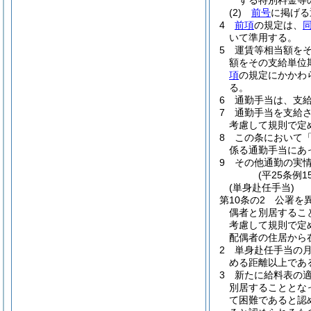
する特別料金等
(2)
前号
に掲げ
4
前項
の規定は、
いて準用する。
5
運賃等相当額を
額をその支給単位
項
の規定にかかわ
る。
6
通勤手当は、支
7
通勤手当を支給
考慮して規則で定
8
この条において
係る通勤手当にあっ
9
その他通勤の実
(平25条例
(単身赴任手当)
第10条の2
公署を
偶者と別居するこ
考慮して規則で定
配偶者の住居から
2
単身赴任手当の月
める距離以上であ
3
新たに給料表の
別居することとな
て困難であると認