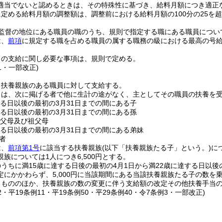
適当でないと認めるときは、その特殊性に基づき、給料月額につき適正
定める給料月額の調整額は、調整前における給料月額の100分の25を
監督の地位にある職員の職のうち、規則で指定する職にある職員につい
は、
前項
に規定する職を占める職員の属する職務の級における最高の号給
当の支給に関し必要な事項は、規則で定める。
11・一部改正)
、扶養親族のある職員に対して支給する。
とは、次に掲げる者で他に生計の途がなく、主としてその職員の扶養を
する日以後の最初の3月31日までの間にある子
する日以後の最初の3月31日までの間にある孫
の父母及び祖父母
する日以後の最初の3月31日までの間にある弟妹
者
は、
前項第1号
に該当する扶養親族
(以下「扶養親族たる子」という。)
に
族については1人につき6,500円とする。
うちに満15歳に達する日後の最初の4月1日から満22歳に達する日以後
定にかかわらず、5,000円に当該期間にある当該扶養親族たる子の数を
るもののほか、扶養親族の数の変更に伴う支給額の改定その他扶養手当
72・平19条例11・平19条例50・平29条例40・令7条例3・一部改正)