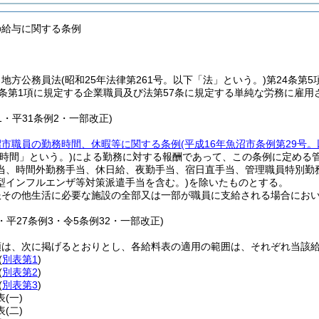
の給与に関する条例
、地方公務員法
(昭和25年法律第261号。以下「法」という。)
第24条第
5条第1項に規定する企業職員及び法第57条に規定する単純な労務に雇用
。
11・平31条例2・一部改正)
沼市職員の勤務時間、休暇等に関する条例
(平成16年魚沼市条例第29号
時間」という。)
による勤務に対する報酬であって、この条例に定める
当、時間外勤務手当、休日給、夜勤手当、宿日直手当、管理職員特別勤
型インフルエンザ等対策派遣手当を含む。)
を除いたものとする。
服その他生活に必要な施設の全部又は一部が職員に支給される場合にお
。
4・平27条例3・令5条例32・一部改正)
類は、次に掲げるとおりとし、各給料表の適用の範囲は、それぞれ当該
(
別表第1
)
(
別表第2
)
(
別表第3
)
表
(一)
表
(二)