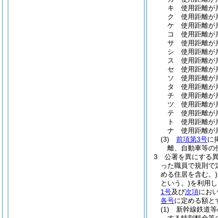
キ
使用距離が片
ク
使用距離が片
ケ
使用距離が片
コ
使用距離が片
サ
使用距離が片
シ
使用距離が片
ス
使用距離が片
セ
使用距離が片
ソ
使用距離が片
タ
使用距離が片
チ
使用距離が片
ツ
使用距離が片
テ
使用距離が片
ト
使用距離が片
ナ
使用距離が片
(3)
前項第3号
に
離、自動車等の
3
公署を異にする
った職員で規則で
める住居を含む。)
という。)
を利用し
1号
及び
次項
におい
各号
に定める額と
(1)
新幹線鉄道等