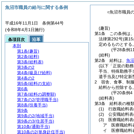
魚沼市職員の給与に関する条例
○魚沼市職員
平成16年11月1日 条例第44号
(趣旨)
(令和8年4月1日施行)
第1条
この条例は
法律第292号)
第1
条項目次
沿革
定めるものとする
本則
(平28条例
第1条
(趣旨)
(給料)
第2条
(給料)
第2条
給料は、
魚
第3条
(給料表)
(以下「正規の勤務
第3条の2
手当、特殊勤務手
第4条
(級及び給料)
遣手当及び特定新
第4条の2
2
宿舎、食事、制
第5条
(給料の支給)
給料から控除する
第6条
(平20条例
第7条
(給料の調整額)
(給料表)
第7条の2
(管理職手当)
第3条
給料表の種
第8条
(扶養手当)
(1)
行政職給料表
第9条
(2)
公安職給料表
第9条の2
(地域手当)
(3)
医療職給料表
第9条の3
(住居手当)
ア
医療職給料
第10条
(通勤手当)
イ
医療職給料
第10条の2
(単身赴任手当)