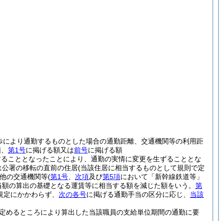
歩により通勤するものとした場合の通勤距離、交通機関等の利用距
額、
第1号
に掲げる額又は
前号
に掲げる額
することとなったことにより、通勤の実情に変更を生ずることとな
は公署の移転の直前の住居
(当該住居に相当するものとして規則で定
他の交通機関等
(
第1号
、
次項
及び
第5項
において「新幹線鉄道等」
当額の算出の基礎となる運賃等に相当する額を減じた額をいう。
第
規定にかかわらず、
次の各号
に掲げる通勤手当の区分に応じ、
当該
定めるところにより算出した当該職員の支給単位期間の通勤に要