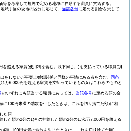
価等を考慮して規則で定める地域に在勤する職員に支給する。
る地域手当の級地の区分に応じて、
当該各号
に定める割合を乗じて
0円を超える家賃
(使用料を含む。以下同じ。)
を支払っている職員
(別
届出をしないが事実上婚姻関係と同様の事情にある者を含む。
同条
額1万6,000円を超える家賃を支払っているもの又はこれらのものと
号
のいずれにも該当する職員にあっては、
当該各号
に定める額の合
の額に100円未満の端数を生じたときは、これを切り捨てた額)
に相
除した額
控除した額の2分の1
(その控除した額の2分の1が1万7,000円を超える
その額に100円未満の端数を生じたときは、これを切り捨てた額)