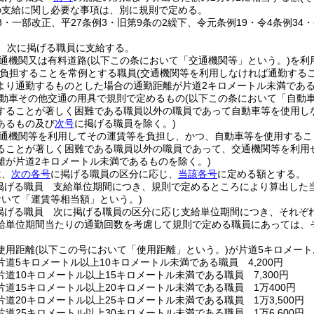
の支給に関し必要な事項は、別に規則で定める。
48・一部改正、平27条例3・旧第9条の2繰下、令元条例19・令4条例34
、次に掲げる職員に支給する。
通機関又は有料道路
(以下この条において「交通機関等」という。)
を利
負担することを常例とする職員
(交通機関等を利用しなければ通勤する
より通勤するものとした場合の通勤距離が片道2キロメートル未満であ
動車その他交通の用具で規則で定めるもの
(以下この条において「自動車
することが著しく困難である職員以外の職員であって自動車等を使用し
あるもの及び
次号
に掲げる職員を除く。)
通機関等を利用してその運賃等を負担し、かつ、自動車等を使用するこ
ることが著しく困難である職員以外の職員であって、交通機関等を利用
離が片道2キロメートル未満であるものを除く。)
は、
次の各号
に掲げる職員の区分に応じ、
当該各号
に定める額とする。
掲げる職員 支給単位期間につき、規則で定めるところにより算出した
おいて「運賃等相当額」という。)
掲げる職員 次に掲げる職員の区分に応じ支給単位期間につき、それぞ
給単位期間当たりの通勤回数を考慮して規則で定める職員にあっては、
使用距離
(以下この号において「使用距離」という。)
が片道5キロメート
道5キロメートル以上10キロメートル未満である職員 4,200円
道10キロメートル以上15キロメートル未満である職員 7,300円
片道15キロメートル以上20キロメートル未満である職員 1万400円
道20キロメートル以上25キロメートル未満である職員 1万3,500円
道25キロメートル以上30キロメートル未満である職員 1万6,600円