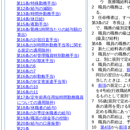
ウ
医療職給料
第11条
(特殊勤務手当)
2
職員の職務は、
第12条
(給与の減額)
る。
第13条
(時間外勤務手当)
3
任命権者は、す
第14条
(休日給)
第3条の2
市長は、
第15条
(夜勤手当)
で、職務の級別定
第16条
(勤務1時間当たりの給与額の
2
職員の職務の級
算出)
(級及び給料)
第16条の2
(宿日直手当)
第4条
職員の職務
第16条の3
(時間外勤務手当等に関す
2
新たに給料表の
る規定の適用除外)
3
職員が一の職務
第16条の4
(管理職員特別勤務手当)
は、別に規則で定
第16条の5
(期末手当)
4
職員の昇給は、
第16条の6
5
職員の昇給は、
第16条の7
同日の翌日から昇
第16条の8
(勤勉手当)
当したときは、こ
第16条の9
(災害派遣手当等)
6
前項
の規定によ
第16条の10
を4号給
(行政職
第16条の11
るものとして規則
第17条
(定年前再任用短時間勤務職員
7
55歳
(規則で定め
についての適用除外)
表の適用を受ける
第18条
(休職者の給与)
定める職員にあって
第18条の2
(専従休職者の給与)
8
職員の昇給は、
第19条
(職員の掛金等の控除)
9
職員の昇給は、
第20条
(給与の口座振替)
10
第4項
から
前項
第21条