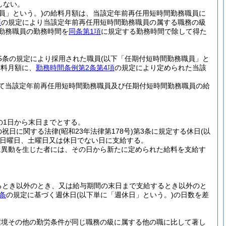
しない。
員」という。)
の給料月額は、当該定年前再任用短時間勤務職員に
項
の規定により当該定年前再任用短時間勤務職員の属する職務の級
勤務職員の勤務時間を
同条第1項
に規定する勤務時間で除して得た
5条の規定により採用された職員
(以下「任期付短時間勤務職員」と
給料月額に、
勤務時間条例第2条第4項
の規定により定められた当該
て当該定年前再任用短時間勤務職員及び任期付短時間勤務職員の給
の1日から末日までとする。
の祝日に関する法律
(昭和23年法律第178号)
第3条に規定する休日
(以
日曜日、土曜日又は休日でない日に支給する。
に異動を生じた者には、その日から新たに定められた給料を支給す
るとき以外のとき、又は給与期間の末日まで支給するとき以外のと
条
の規定に基づく週休日
(以下単に「週休日」という。)
の日数を差
環境その他の勤労条件が同じ職務の級に属する他の職に比して著し