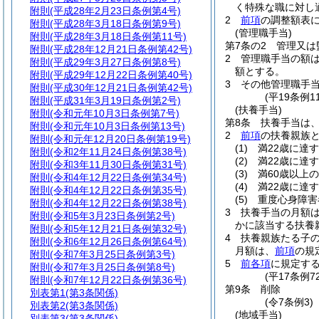
く特殊な職に対し
附則
(平成28年2月23日条例第4号)
2
前項
の調整額表に
附則
(平成28年3月18日条例第9号)
(管理職手当)
附則
(平成28年3月18日条例第11号)
第7条の2
管理又は
附則
(平成28年12月21日条例第42号)
2
管理職手当の額
附則
(平成29年3月27日条例第8号)
額とする。
附則
(平成29年12月22日条例第40号)
3
その他管理職手
附則
(平成30年12月21日条例第42号)
(平19条例
附則
(平成31年3月19日条例第2号)
(扶養手当)
附則
(令和元年10月3日条例第7号)
第8条
扶養手当は
附則
(令和元年10月3日条例第13号)
2
前項
の扶養親族
附則
(令和元年12月20日条例第19号)
(1)
満22歳に達
附則
(令和2年11月24日条例第38号)
(2)
満22歳に達
附則
(令和3年11月30日条例第31号)
(3)
満60歳以上
附則
(令和4年12月22日条例第34号)
(4)
満22歳に達
附則
(令和4年12月22日条例第35号)
(5)
重度心身障害
附則
(令和4年12月22日条例第38号)
3
扶養手当の月額
附則
(令和5年3月23日条例第2号)
かに該当する扶養親
附則
(令和5年12月21日条例第32号)
4
扶養親族たる子の
附則
(令和6年12月26日条例第64号)
月額は、
前項
の規
附則
(令和7年3月25日条例第3号)
5
前各項
に規定す
附則
(令和7年3月25日条例第8号)
(平17条例
附則
(令和7年12月22日条例第36号)
第9条
削除
別表第1
(第3条関係)
(令7条例3)
別表第2
(第3条関係)
(地域手当)
別表第3
(第3条関係)