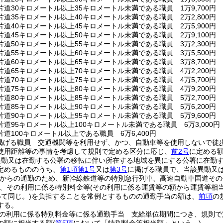
道30キロメートル以上35キロメートル未満である職員 1万9,700円
道35キロメートル以上40キロメートル未満である職員 2万2,800円
道40キロメートル以上45キロメートル未満である職員 2万5,900円
道45キロメートル以上50キロメートル未満である職員 2万9,100円
道50キロメートル以上55キロメートル未満である職員 3万2,300円
道55キロメートル以上60キロメートル未満である職員 3万5,500円
道60キロメートル以上65キロメートル未満である職員 3万8,700円
道65キロメートル以上70キロメートル未満である職員 4万2,200円
道70キロメートル以上75キロメートル未満である職員 4万5,700円
道75キロメートル以上80キロメートル未満である職員 4万9,200円
道80キロメートル以上85キロメートル未満である職員 5万2,700円
道85キロメートル以上90キロメートル未満である職員 5万6,200円
道90キロメートル以上95キロメートル未満である職員 5万9,600円
道95キロメートル以上100キロメートル未満である職員 6万3,000円
道100キロメートル以上である職員 6万6,400円
掲げる職員 交通機関等を利用せず、かつ、自動車等を使用しないで徒
使用距離等の事情を考慮して規則で定める区分に応じ、
前2号
に定める
異動又は在勤する公署の移転に伴い所在する地域を異にする公署に在勤
定めるもののうち、
第1項第1号
又は
第3号
に掲げる職員で、当該異動又
からの通勤のため、新幹線鉄道等の特別急行列車、高速自動車国道その
、その利用に係る特別料金等
(その利用に係る運賃等の額から運賃等相
て同じ。)
を負担することを常例とするものの通勤手当の額は、
前項
の
する。
の利用に係る特別料金等に係る通勤手当 支給単位期間につき、規則で