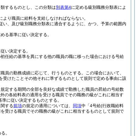
分類するものとし、この分類は
別表第4
に定める級別職務分類表によ
により職員に給料を支給しなければならない。
従い、及び級別職務分類表に適合するように、かつ、予算の範囲内
定める基準に従い決定する。
に従い決定する。
の初任給の基準を異にする他の職員の職に移った場合における号給
該職員の勤務成績に応じて、行うものとする。
この場合において、
分を受けたことその他それに準ずるものとして規則で定める事由に該
に規定する期間の全部を良好な成績で勤務した職員の昇給の号給数
以外の各給料表の適用を受ける職員でその職務の級がこれに相当す
基準に従い決定するものとする。
に関する
前項
の規定の適用については、
同項
中「4号給
(行政職給料
用を受ける職員でその職務の級がこれに相当するものとして規則で
める。