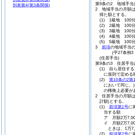
第9条の2
地域手当
別表第4
(第3条関係)
2
地域手当の月額
得た額とする。
(1)
1級地 100分
(2)
2級地 100分
(3)
3級地 100分
(4)
4級地 100
(5)
5級地 100
3
前項
の地域手当
(平27条例
(住居手当)
第9条の3
住居手当
(1)
自ら居住する
に規則で定める
(2)
第10条の2第
において同じ。)
の権衡上必要が
2
住居手当の月額
計額)
とする。
(1)
前項第1号
に
当する額
ア
月額2万7,
イ
月額2万7,
ときは、1万7,
(2)
前項第2号
に