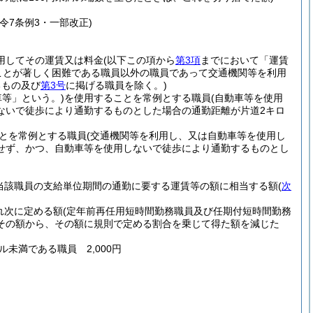
・令7条例3・一部改正)
用してその運賃又は料金
(以下この項から
第3項
までにおいて「運賃
ことが著しく困難である職員以外の職員であって交通機関等を利用
るもの及び
第3号
に掲げる職員を除く。)
等」という。)
を使用することを常例とする職員
(自動車等を使用
ないで徒歩により通勤するものとした場合の通勤距離が片道2キロ
とを常例とする職員
(交通機関等を利用し、又は自動車等を使用し
せず、かつ、自動車等を使用しないで徒歩により通勤するものとし
当該職員の支給単位期間の通勤に要する運賃等の額に相当する額
(
次
れ次に定める額
(定年前再任用短時間勤務職員及び任期付短時間勤務
その額から、その額に規則で定める割合を乗じて得た額を減じた
ル未満である職員 2,000円