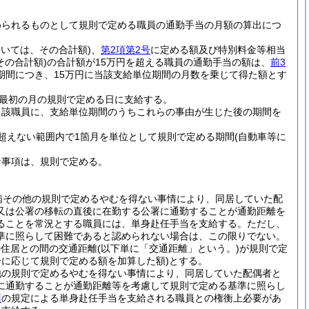
められるものとして規則で定める職員の通勤手当の月額の算出につ
おいては、その合計額)
、
第2項第2号
に定める額及び特別料金等相当
その合計額)
の合計額が15万円を超える職員の通勤手当の額は、
前3
期間につき、15万円に当該支給単位期間の月数を乗じて得た額とす
最初の月の規則で定める日に支給する。
当該職員に、支給単位期間のうちこれらの事由が生じた後の期間を
超えない範囲内で1箇月を単位として規則で定める期間
(自動車等に
な事項は、規則で定める。
病その他の規則で定めるやむを得ない事情により、同居していた配
又は公署の移転の直後に在勤する公署に通勤することが通勤距離を
ることを常況とする職員には、単身赴任手当を支給する。
ただし、
準に照らして困難であると認められない場合は、この限りでない。
の住居との間の交通距離
(以下単に「交通距離」という。)
が規則で定
に応じて規則で定める額を加算した額)
とする。
他の規則で定めるやむを得ない事情により、同居していた配偶者と
に通勤することが通勤距離等を考慮して規則で定める基準に照らし
項
の規定による単身赴任手当を支給される職員との権衡上必要があ