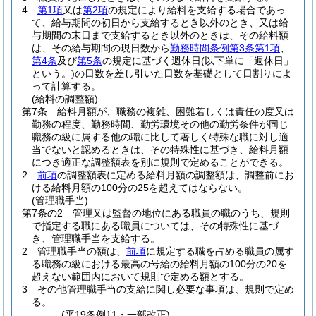
4
第1項
又は
第2項
の規定により給料を支給する場合であっ
て、給与期間の初日から支給するとき以外のとき、又は給
与期間の末日まで支給するとき以外のときは、その給料額
は、その給与期間の現日数から
勤務時間条例第3条第1項
、
第4条
及び
第5条
の規定に基づく週休日
(以下単に「週休日」
という。)
の日数を差し引いた日数を基礎として日割りによ
って計算する。
(給料の調整額)
第7条
給料月額が、職務の複雑、困難若しくは責任の度又は
勤務の程度、勤務時間、勤労環境その他の勤労条件が同じ
職務の級に属する他の職に比して著しく特殊な職に対し適
当でないと認めるときは、その特殊性に基づき、給料月額
につき適正な調整額表を別に規則で定めることができる。
2
前項
の調整額表に定める給料月額の調整額は、調整前にお
ける給料月額の100分の25を超えてはならない。
(管理職手当)
第7条の2
管理又は監督の地位にある職員の職のうち、規則
で指定する職にある職員については、その特殊性に基づ
き、管理職手当を支給する。
2
管理職手当の額は、
前項
に規定する職を占める職員の属す
る職務の級における最高の号給の給料月額の100分の20を
超えない範囲内において規則で定める額とする。
3
その他管理職手当の支給に関し必要な事項は、規則で定め
る。
(平19条例11・一部改正)