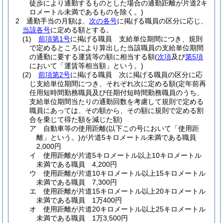
徒歩により通勤するものとした場合の通勤距離が片道2キ
ロメートル未満であるものを除く。)
2
通勤手当の月額は、
次の各号
に掲げる職員の区分に応じ、
当該各号
に定める額とする。
(1)
前項第1号
に掲げる職員 支給単位期間につき、規則
で定めるところにより算出した当該職員の支給単位期間
の通勤に要する運賃等の額に相当する額
(
次項
及び
第5項
において「運賃等相当額」という。)
(2)
前項第2号
に掲げる職員 次に掲げる職員の区分に応
じ支給単位期間につき、それぞれ次に定める額
(定年前再
任用短時間勤務職員及び任期付短時間勤務職員のうち、
支給単位期間当たりの通勤回数を考慮して規則で定める
職員にあっては、その額から、その額に規則で定める割
合を乗じて得た額を減じた額)
ア
自動車等の使用距離
(以下この号において「使用距
離」という。)
が片道5キロメートル未満である職員
2,000円
イ
使用距離が片道5キロメートル以上10キロメートル
未満である職員 4,200円
ウ
使用距離が片道10キロメートル以上15キロメートル
未満である職員 7,300円
エ
使用距離が片道15キロメートル以上20キロメートル
未満である職員 1万400円
オ
使用距離が片道20キロメートル以上25キロメートル
未満である職員 1万3,500円