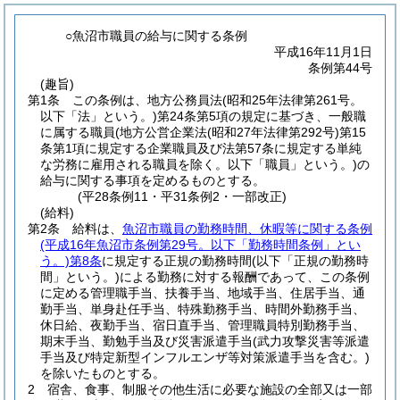
○魚沼市職員の給与に関する条例
平成16年11月1日
条例第44号
(趣旨)
第1条
この条例は、地方公務員法
(昭和25年法律第261号。
以下「法」という。)
第24条第5項の規定に基づき、一般職
に属する職員
(地方公営企業法
(昭和27年法律第292号)
第15
条第1項に規定する企業職員及び法第57条に規定する単純
な労務に雇用される職員を除く。以下「職員」という。)
の
給与に関する事項を定めるものとする。
(平28条例11・平31条例2・一部改正)
(給料)
第2条
給料は、
魚沼市職員の勤務時間、休暇等に関する条例
(平成16年魚沼市条例第29号。以下「勤務時間条例」とい
う。)
第8条
に規定する正規の勤務時間
(以下「正規の勤務時
間」という。)
による勤務に対する報酬であって、この条例
に定める管理職手当、扶養手当、地域手当、住居手当、通
勤手当、単身赴任手当、特殊勤務手当、時間外勤務手当、
休日給、夜勤手当、宿日直手当、管理職員特別勤務手当、
期末手当、勤勉手当及び災害派遣手当
(武力攻撃災害等派遣
手当及び特定新型インフルエンザ等対策派遣手当を含む。)
を除いたものとする。
2
宿舎、食事、制服その他生活に必要な施設の全部又は一部