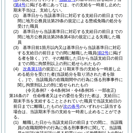
(
第4号
に掲げる者にあっては、その支給を一時差し止めた
期末手当)
は、支給しない。
(1)
基準日から当該基準日に対応する支給日の前日までの
間に地方公務員法第29条の規定による懲戒免職の処分を
受けた職員
(2)
基準日から当該基準日に対応する支給日の前日までの
間に地方公務員法第28条第4項の規定による失職した職
員
(3)
基準日前1箇月以内又は基準日から当該基準日に対応
する支給日の前日までの間に離職した職員
(
前2号
に掲げ
る者を除く。)
で、その離職した日から当該支給日の前日
までの間に拘禁刑以上の刑に処せられたもの
(4)
次条第1項
の規定により期末手当の支給を一時差し止
める処分を受けた者
(当該処分を取り消された者を除
く。)
で、当該職員の在職期間中の行為に係る刑事事件に
関し拘禁刑以上の刑に処せられたもの
(令元条例7・令4条例34・令4条例35・一部改正)
第16条の7
任命権者又はその委任を受けた者は、支給日に
期末手当を支給することとされていた職員で当該支給日の
前日までに離職したものが
次の各号
のいずれかに該当する
場合は、当該期末手当の支給を一時差し止めることができ
る。
(1)
離職した日から当該支給日の前日までの間に、当該職
員の在職期間中の行為に係る刑事事件に関して、当該職