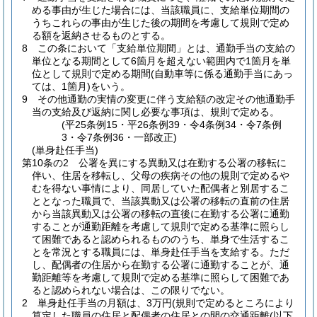
める事由が生じた場合には、当該職員に、支給単位期間の
うちこれらの事由が生じた後の期間を考慮して規則で定め
る額を返納させるものとする。
8
この条において「支給単位期間」とは、通勤手当の支給の
単位となる期間として6箇月を超えない範囲内で1箇月を単
位として規則で定める期間
(自動車等に係る通勤手当にあっ
ては、1箇月)
をいう。
9
その他通勤の実情の変更に伴う支給額の改定その他通勤手
当の支給及び返納に関し必要な事項は、規則で定める。
(平25条例15・平26条例39・令4条例34・令7条例
3・令7条例36・一部改正)
(単身赴任手当)
第10条の2
公署を異にする異動又は在勤する公署の移転に
伴い、住居を移転し、父母の疾病その他の規則で定めるや
むを得ない事情により、同居していた配偶者と別居するこ
ととなった職員で、当該異動又は公署の移転の直前の住居
から当該異動又は公署の移転の直後に在勤する公署に通勤
することが通勤距離を考慮して規則で定める基準に照らし
て困難であると認められるもののうち、単身で生活するこ
とを常況とする職員には、単身赴任手当を支給する。
ただ
し、配偶者の住居から在勤する公署に通勤することが、通
勤距離等を考慮して規則で定める基準に照らして困難であ
ると認められない場合は、この限りでない。
2
単身赴任手当の月額は、3万円
(規則で定めるところにより
算定した職員の住居と配偶者の住居との間の交通距離
(以下