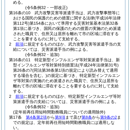
める。
(令5条例32・一部改正)
第16条の10
武力攻撃災害等派遣手当は、武力攻撃事態等に
おける国民の保護のための措置に関する法律
(平成16年法律
第112号)
第154条において準用する災害対策基本法第32条
第1項に基づき、国民の保護のための措置の実施のため派遣
された職員で、住所又は居所を離れて市の区域に滞在する
ことを要するものに対して支給する。
2
前項
に規定するもののほか、武力攻撃災害等派遣手当の支
給については、災害派遣手当の例による。
(令5条例32・追加)
第16条の11
特定新型インフルエンザ等対策派遣手当は、新
型インフルエンザ等対策特別措置法
(平成24年法律第31号)
第26条の7
(同法第38条第1項の規定により読み替えて適用
する場合を含む。)
の規定に基づき、特定新型インフルエン
ザ等対策の実施のため派遣された職員で、住所又は居所を
離れて市の区域に滞在することを要するものに対して支給
する。
2
前項
に規定するもののほか、特定新型インフルエンザ等対
策派遣手当の支給については、災害派遣手当の例による。
(令5条例32・追加)
(定年前再任用短時間勤務職員についての適用除外)
第17条
第4条第2項
から
第9項
まで及び
第8条
から
第9条の2
ま
での規定は、定年前再任用短時間勤務職員には適用しな
い。