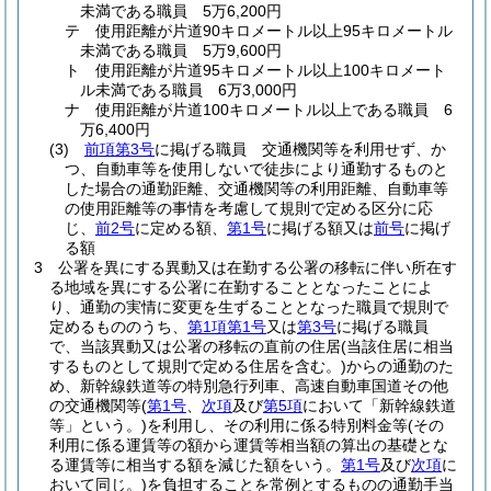
未満である職員 5万6,200円
テ
使用距離が片道90キロメートル以上95キロメートル
未満である職員 5万9,600円
ト
使用距離が片道95キロメートル以上100キロメート
ル未満である職員 6万3,000円
ナ
使用距離が片道100キロメートル以上である職員 6
万6,400円
(3)
前項第3号
に掲げる職員 交通機関等を利用せず、か
つ、自動車等を使用しないで徒歩により通勤するものと
した場合の通勤距離、交通機関等の利用距離、自動車等
の使用距離等の事情を考慮して規則で定める区分に応
じ、
前2号
に定める額、
第1号
に掲げる額又は
前号
に掲げ
る額
3
公署を異にする異動又は在勤する公署の移転に伴い所在す
る地域を異にする公署に在勤することとなったことによ
り、通勤の実情に変更を生ずることとなった職員で規則で
定めるもののうち、
第1項第1号
又は
第3号
に掲げる職員
で、当該異動又は公署の移転の直前の住居
(当該住居に相当
するものとして規則で定める住居を含む。)
からの通勤のた
め、新幹線鉄道等の特別急行列車、高速自動車国道その他
の交通機関等
(
第1号
、
次項
及び
第5項
において「新幹線鉄道
等」という。)
を利用し、その利用に係る特別料金等
(その
利用に係る運賃等の額から運賃等相当額の算出の基礎とな
る運賃等に相当する額を減じた額をいう。
第1号
及び
次項
に
おいて同じ。)
を負担することを常例とするものの通勤手当