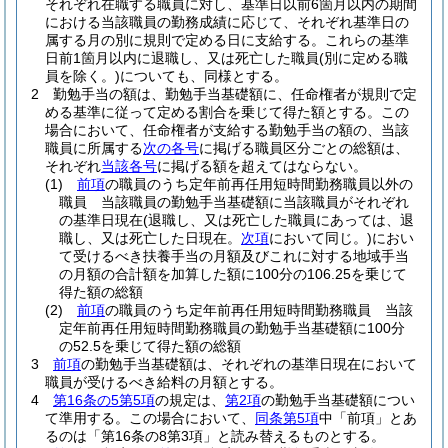
それぞれ在職する職員に対し、基準日以前6箇月以内の期間
における当該職員の勤務成績に応じて、それぞれ基準日の
属する月の別に規則で定める日に支給する。
これらの基準
日前1箇月以内に退職し、又は死亡した職員
(別に定める職
員を除く。)
についても、同様とする。
2
勤勉手当の額は、勤勉手当基礎額に、任命権者が規則で定
める基準に従って定める割合を乗じて得た額とする。
この
場合において、任命権者が支給する勤勉手当の額の、当該
職員に所属する
次の各号
に掲げる職員区分ごとの総額は、
それぞれ
当該各号
に掲げる額を超えてはならない。
(1)
前項
の職員のうち定年前再任用短時間勤務職員以外の
職員 当該職員の勤勉手当基礎額に当該職員がそれぞれ
の基準日現在
(退職し、又は死亡した職員にあっては、退
職し、又は死亡した日現在。
次項
において同じ。)
におい
て受けるべき扶養手当の月額及びこれに対する地域手当
の月額の合計額を加算した額に100分の106.25を乗じて
得た額の総額
(2)
前項
の職員のうち定年前再任用短時間勤務職員 当該
定年前再任用短時間勤務職員の勤勉手当基礎額に100分
の52.5を乗じて得た額の総額
3
前項
の勤勉手当基礎額は、それぞれの基準日現在において
職員が受けるべき給料の月額とする。
4
第16条の5第5項
の規定は、
第2項
の勤勉手当基礎額につい
て準用する。
この場合において、
同条第5項
中「前項」とあ
るのは「第16条の8第3項」と読み替えるものとする。