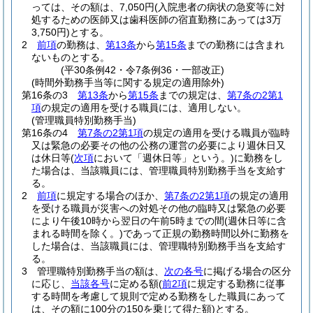
っては、その額は、7,050円
(入院患者の病状の急変等に対
処するための医師又は歯科医師の宿直勤務にあっては3万
3,750円)
とする。
2
前項
の勤務は、
第13条
から
第15条
までの勤務には含まれ
ないものとする。
(平30条例42・令7条例36・一部改正)
(時間外勤務手当等に関する規定の適用除外)
第16条の3
第13条
から
第15条
までの規定は、
第7条の2第1
項
の規定の適用を受ける職員には、適用しない。
(管理職員特別勤務手当)
第16条の4
第7条の2第1項
の規定の適用を受ける職員が臨時
又は緊急の必要その他の公務の運営の必要により週休日又
は休日等
(
次項
において「週休日等」という。)
に勤務をし
た場合は、当該職員には、管理職員特別勤務手当を支給す
る。
2
前項
に規定する場合のほか、
第7条の2第1項
の規定の適用
を受ける職員が災害への対処その他の臨時又は緊急の必要
により午後10時から翌日の午前5時までの間
(週休日等に含
まれる時間を除く。)
であって正規の勤務時間以外に勤務を
した場合は、当該職員には、管理職特別勤務手当を支給す
る。
3
管理職特別勤務手当の額は、
次の各号
に掲げる場合の区分
に応じ、
当該各号
に定める額
(
前2項
に規定する勤務に従事
する時間を考慮して規則で定める勤務をした職員にあって
は、その額に100分の150を乗じて得た額)
とする。