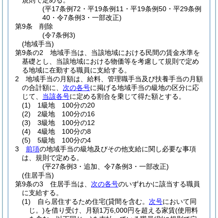
規則で定める。
(平17条例72・平19条例11・平19条例50・平29条例
40・令7条例3・一部改正)
第9条
削除
(令7条例3)
(地域手当)
第9条の2
地域手当は、当該地域における民間の賃金水準を
基礎とし、当該地域における物価等を考慮して規則で定め
る地域に在勤する職員に支給する。
2
地域手当の月額は、給料、管理職手当及び扶養手当の月額
の合計額に、
次の各号
に掲げる地域手当の級地の区分に応
じて、
当該各号
に定める割合を乗じて得た額とする。
(1)
1級地 100分の20
(2)
2級地 100分の16
(3)
3級地 100分の12
(4)
4級地 100分の8
(5)
5級地 100分の4
3
前項
の地域手当の級地及びその他支給に関し必要な事項
は、規則で定める。
(平27条例3・追加、令7条例3・一部改正)
(住居手当)
第9条の3
住居手当は、
次の各号
のいずれかに該当する職員
に支給する。
(1)
自ら居住するため住宅
(貸間を含む。
次号
において同
じ。)
を借り受け、月額1万6,000円を超える家賃
(使用料