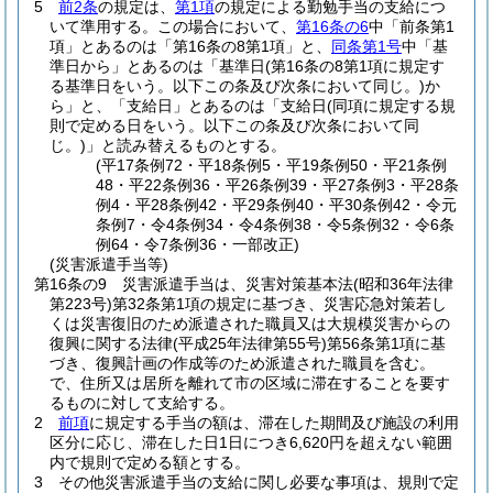
5
前2条
の規定は、
第1項
の規定による勤勉手当の支給につ
いて準用する。
この場合において、
第16条の6
中「前条第1
項」とあるのは「第16条の8第1項」と、
同条第1号
中「基
準日から」とあるのは「基準日
(第16条の8第1項に規定す
る基準日をいう。以下この条及び次条において同じ。)
か
ら」と、「支給日」とあるのは「支給日
(同項に規定する規
則で定める日をいう。以下この条及び次条において同
じ。)
」と読み替えるものとする。
(平17条例72・平18条例5・平19条例50・平21条例
48・平22条例36・平26条例39・平27条例3・平28条
例4・平28条例42・平29条例40・平30条例42・令元
条例7・令4条例34・令4条例38・令5条例32・令6条
例64・令7条例36・一部改正)
(災害派遣手当等)
第16条の9
災害派遣手当は、災害対策基本法
(昭和36年法律
第223号)
第32条第1項の規定に基づき、災害応急対策若し
くは災害復旧のため派遣された職員又は大規模災害からの
復興に関する法律
(平成25年法律第55号)
第56条第1項に基
づき、復興計画の作成等のため派遣された職員を含む。
で、住所又は居所を離れて市の区域に滞在することを要す
るものに対して支給する。
2
前項
に規定する手当の額は、滞在した期間及び施設の利用
区分に応じ、滞在した日1日につき6,620円を超えない範囲
内で規則で定める額とする。
3
その他災害派遣手当の支給に関し必要な事項は、規則で定