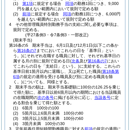
(1)
第1項
に規定する場合
同項
の勤務1回につき、9,000
円を越えない範囲内において規則で定める額
(2)
前項
に規定する場合
同項
の勤務1回につき、6,000円
を越えない範囲内において規則で定める額
4
その他管理職員特別勤務手当の支給に関し必要な事項は、
規則で定める。
(平27条例3・令7条例3・一部改正)
(期末手当)
第16条の5
期末手当は、6月1日及び12月1日
(以下この条か
ら
第16条の7
までにおいてこれらの日を「基準日」とい
う。)
にそれぞれ在職する職員に対して、それぞれ基準日の
属する月の別に規則で定める日
(
次条
及び
第16条の7
におい
てこれらの日を「支給日」という。)
に支給する。
これらの
基準日前1箇月以内に退職し、又は死亡した職員
(
第18条第
6項
の規定の適用を受ける職員及び別に定める職員を除
く。)
についても、同様とする。
2
期末手当の額は、期末手当基礎額に100分の126.25を乗じ
て得た額に、基準日以前6箇月以内の期間における当該職員
の在職期間の
次の各号
に掲げる区分に応じ、
当該各号
に定
める割合を乗じて得た額とする。
(1)
6箇月 100分の100
(2)
5箇月以上6箇月未満 100分の80
(3)
3箇月以上5箇月未満 100分の60
(4)
3箇月未満 100分の30
3
定年前再任用短時間勤務職員に対する
前項
の規定の適用に