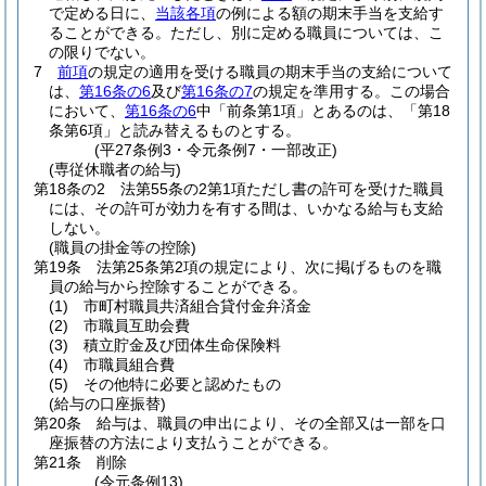
で定める日に、
当該各項
の例による額の期末手当を支給す
ることができる。
ただし、別に定める職員については、こ
の限りでない。
7
前項
の規定の適用を受ける職員の期末手当の支給について
は、
第16条の6
及び
第16条の7
の規定を準用する。
この場合
において、
第16条の6
中「前条第1項」とあるのは、「第18
条第6項」と読み替えるものとする。
(平27条例3・令元条例7・一部改正)
(専従休職者の給与)
第18条の2
法第55条の2第1項ただし書の許可を受けた職員
には、その許可が効力を有する間は、いかなる給与も支給
しない。
(職員の掛金等の控除)
第19条
法第25条第2項の規定により、次に掲げるものを職
員の給与から控除することができる。
(1)
市町村職員共済組合貸付金弁済金
(2)
市職員互助会費
(3)
積立貯金及び団体生命保険料
(4)
市職員組合費
(5)
その他特に必要と認めたもの
(給与の口座振替)
第20条
給与は、職員の申出により、その全部又は一部を口
座振替の方法により支払うことができる。
第21条
削除
(令元条例13)