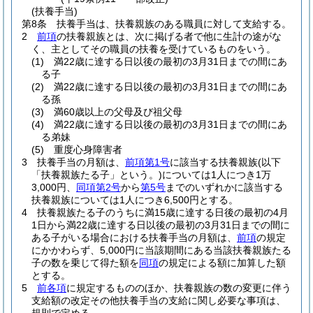
(扶養手当)
第8条
扶養手当は、扶養親族のある職員に対して支給する。
2
前項
の扶養親族とは、次に掲げる者で他に生計の途がな
く、主としてその職員の扶養を受けているものをいう。
(1)
満22歳に達する日以後の最初の3月31日までの間にあ
る子
(2)
満22歳に達する日以後の最初の3月31日までの間にあ
る孫
(3)
満60歳以上の父母及び祖父母
(4)
満22歳に達する日以後の最初の3月31日までの間にあ
る弟妹
(5)
重度心身障害者
3
扶養手当の月額は、
前項第1号
に該当する扶養親族
(以下
「扶養親族たる子」という。)
については1人につき1万
3,000円、
同項第2号
から
第5号
までのいずれかに該当する
扶養親族については1人につき6,500円とする。
4
扶養親族たる子のうちに満15歳に達する日後の最初の4月
1日から満22歳に達する日以後の最初の3月31日までの間に
ある子がいる場合における扶養手当の月額は、
前項
の規定
にかかわらず、5,000円に当該期間にある当該扶養親族たる
子の数を乗じて得た額を
同項
の規定による額に加算した額
とする。
5
前各項
に規定するもののほか、扶養親族の数の変更に伴う
支給額の改定その他扶養手当の支給に関し必要な事項は、