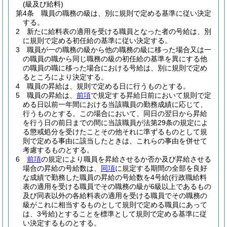
(級及び給料)
第4条
職員の職務の級は、別に規則で定める基準に従い決定
する。
2
新たに給料表の適用を受ける職員となった者の号給は、別
に規則で定める初任給の基準に従い決定する。
3
職員が一の職務の級から他の職務の級に移った場合又は一
の職員の職から同じ職務の級の初任給の基準を異にする他
の職員の職に移った場合における号給は、別に規則で定め
るところにより決定する。
4
職員の昇給は、規則で定める日に行うものとする。
5
職員の昇給は、
前項
で規定する昇給日前において規則で定
める日以前一年間における当該職員の勤務成績に応じて、
行うものとする。
この場合において、同日の翌日から昇給
を行う日の前日までの間に当該職員が法第29条の規定によ
る懲戒処分を受けたことその他それに準ずるものとして規
則で定める事由に該当したときは、これらの事由を併せて
考慮するものとする。
6
前項
の規定により職員を昇給させるか否か及び昇給させる
場合の昇給の号給数は、
同項
に規定する期間の全部を良好
な成績で勤務した職員の昇給の号給数を4号給
(行政職給料
表の適用を受ける職員でその職務の級が6級以上であるもの
及び同表以外の各給料表の適用を受ける職員でその職務の
級がこれに相当するものとして規則で定める職員にあって
は、3号給)
とすることを標準として規則で定める基準に従
い決定するものとする。