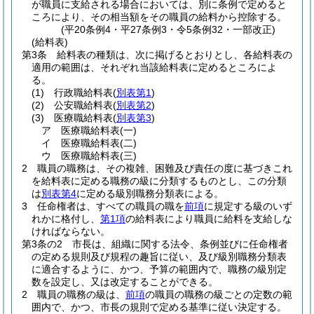
が職員に支給される場合においては、別に条例で定めると
ころにより、その相当額をその職員の給料から控除する。
(平20条例4・平27条例3・令5条例32・一部改正)
(給料表)
第3条
給料表の種類は、次に掲げるとおりとし、各給料表の
適用の範囲は、それぞれ当該給料表に定めるところによ
る。
(1)
行政職給料表
(
別表第1
)
(2)
公安職給料表
(
別表第2
)
(3)
医療職給料表
(
別表第3
)
ア
医療職給料表
(一)
イ
医療職給料表
(二)
ウ
医療職給料表
(三)
2
職員の職務は、その複雑、困難及び責任の度に基づきこれ
を給料表に定める職務の級に分類するものとし、この分類
は
別表第4
に定める級別職務分類表による。
3
任命権者は、すべての職員の職を
前項
に規定する級のいず
れかに格付し、
第1項
の給料表により職員に給料を支給しな
ければならない。
第3条の2
市長は、組織に関する法令、条例並びに任命権者
の定める規則及び規程の趣旨に従い、及び級別職務分類表
に適合するように、かつ、予算の範囲内で、職務の級別定
数を設定し、又は改定することができる。
2
職員の職務の級は、
前項
の職員の職務の級ごとの定数の範
囲内で、かつ、市長の規則で定める基準に従い決定する。