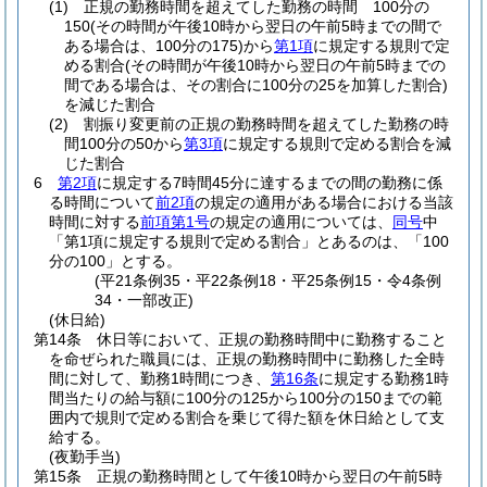
(1)
正規の勤務時間を超えてした勤務の時間 100分の
150
(その時間が午後10時から翌日の午前5時までの間で
ある場合は、100分の175)
から
第1項
に規定する規則で定
める割合
(その時間が午後10時から翌日の午前5時までの
間である場合は、その割合に100分の25を加算した割合)
を減じた割合
(2)
割振り変更前の正規の勤務時間を超えてした勤務の時
間100分の50から
第3項
に規定する規則で定める割合を減
じた割合
6
第2項
に規定する7時間45分に達するまでの間の勤務に係
る時間について
前2項
の規定の適用がある場合における当該
時間に対する
前項第1号
の規定の適用については、
同号
中
「第1項に規定する規則で定める割合」とあるのは、「100
分の100」とする。
(平21条例35・平22条例18・平25条例15・令4条例
34・一部改正)
(休日給)
第14条
休日等において、正規の勤務時間中に勤務すること
を命ぜられた職員には、正規の勤務時間中に勤務した全時
間に対して、勤務1時間につき、
第16条
に規定する勤務1時
間当たりの給与額に100分の125から100分の150までの範
囲内で規則で定める割合を乗じて得た額を休日給として支
給する。
(夜勤手当)
第15条
正規の勤務時間として午後10時から翌日の午前5時