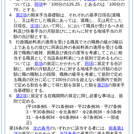
ついては、
同項
中「100分の126.25」とあるのは「100分の
70」とする。
4
第2項
の期末手当基礎額は、それぞれの基準日現在
(退職
し、又は死亡した職員にあっては、退職し、又は死亡した
日現在。
次項
において同じ。)
において職員が受けるべき給
料及び扶養手当の月額並びにこれらに対する地域手当の月
額の合計額とする。
5
行政職給料表の適用を受ける職員でその職務の級が3級以
上であるもの並びに同表以外の各給料表の適用を受ける職
員で職務の複雑、困難及び責任の度等を考慮してこれに相
当する職員として当該各給料表につき規則で定めるものに
ついては、
前項
の規定にかかわらず、
同項
に規定する合計
額に、給料の月額及びこれに対する地域手当の月額の合計
額に職の職制上の段階、職務の級等を考慮して規則で定め
る職員の区分に応じて100分の15を超えない範囲内で規則
で定める割合を乗じて得た額を加算した額を
第2項
の期末手
当基礎額とする。
6
第2項
に規定する在職期間の算定に関し必要な事項は、規
則で定める。
(平18条例5・平21条例48・平22条例36・平27条例
3・平30条例42・令元条例7・令2条例38・令3条例
31・令4条例34・令6条例64・令7条例36・一部改
正)
第16条の6
次の各号
のいずれかに該当する者には、
前条第1
項
の規定にかかわらず、
当該各号
の基準日に係る期末手当