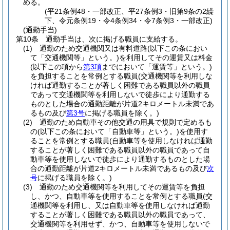
める。
(平21条例48・一部改正、平27条例3・旧第9条の2繰
下、令元条例19・令4条例34・令7条例3・一部改正)
(通勤手当)
第10条
通勤手当は、次に掲げる職員に支給する。
(1)
通勤のため交通機関又は有料道路
(以下この条におい
て「交通機関等」という。)
を利用してその運賃又は料金
(以下この項から
第3項
までにおいて「運賃等」という。)
を負担することを常例とする職員
(交通機関等を利用しな
ければ通勤することが著しく困難である職員以外の職員
であって交通機関等を利用しないで徒歩により通勤する
ものとした場合の通勤距離が片道2キロメートル未満であ
るもの及び
第3号
に掲げる職員を除く。)
(2)
通勤のため自動車その他交通の用具で規則で定めるも
の
(以下この条において「自動車等」という。)
を使用す
ることを常例とする職員
(自動車等を使用しなければ通勤
することが著しく困難である職員以外の職員であって自
動車等を使用しないで徒歩により通勤するものとした場
合の通勤距離が片道2キロメートル未満であるもの及び
次
号
に掲げる職員を除く。)
(3)
通勤のため交通機関等を利用してその運賃等を負担
し、かつ、自動車等を使用することを常例とする職員
(交
通機関等を利用し、又は自動車等を使用しなければ通勤
することが著しく困難である職員以外の職員であって、
交通機関等を利用せず、かつ、自動車等を使用しないで