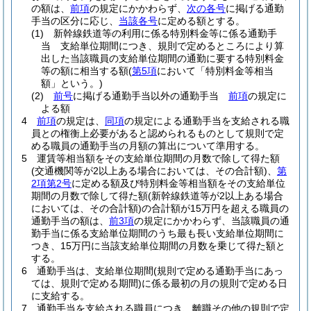
の額は、
前項
の規定にかかわらず、
次の各号
に掲げる通勤
手当の区分に応じ、
当該各号
に定める額とする。
(1)
新幹線鉄道等の利用に係る特別料金等に係る通勤手
当 支給単位期間につき、規則で定めるところにより算
出した当該職員の支給単位期間の通勤に要する特別料金
等の額に相当する額
(
第5項
において「特別料金等相当
額」という。)
(2)
前号
に掲げる通勤手当以外の通勤手当
前項
の規定に
よる額
4
前項
の規定は、
同項
の規定による通勤手当を支給される職
員との権衡上必要があると認められるものとして規則で定
める職員の通勤手当の月額の算出について準用する。
5
運賃等相当額をその支給単位期間の月数で除して得た額
(交通機関等が2以上ある場合においては、その合計額)
、
第
2項第2号
に定める額及び特別料金等相当額をその支給単位
期間の月数で除して得た額
(新幹線鉄道等が2以上ある場合
においては、その合計額)
の合計額が15万円を超える職員の
通勤手当の額は、
前3項
の規定にかかわらず、当該職員の通
勤手当に係る支給単位期間のうち最も長い支給単位期間に
つき、15万円に当該支給単位期間の月数を乗じて得た額と
する。
6
通勤手当は、支給単位期間
(規則で定める通勤手当にあっ
ては、規則で定める期間)
に係る最初の月の規則で定める日
に支給する。
7
通勤手当を支給される職員につき、離職その他の規則で定