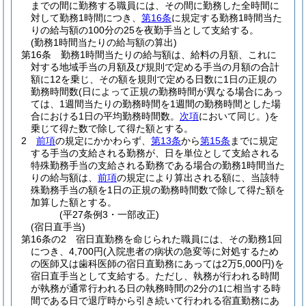
までの間に勤務する職員には、その間に勤務した全時間に
対して勤務1時間につき、
第16条
に規定する勤務1時間当た
りの給与額の100分の25を夜勤手当として支給する。
(勤務1時間当たりの給与額の算出)
第16条
勤務1時間当たりの給与額は、給料の月額、これに
対する地域手当の月額及び規則で定める手当の月額の合計
額に12を乗じ、その額を規則で定める日数に1日の正規の
勤務時間数
(日によって正規の勤務時間が異なる場合にあっ
ては、1週間当たりの勤務時間を1週間の勤務時間とした場
合における1日の平均勤務時間数。
次項
において同じ。)
を
乗じて得た数で除して得た額とする。
2
前項
の規定にかかわらず、
第13条
から
第15条
までに規定
する手当の支給される勤務が、日を単位として支給される
特殊勤務手当の支給される勤務である場合の勤務1時間当た
りの給与額は、
前項
の規定により算出される額に、当該特
殊勤務手当の額を1日の正規の勤務時間数で除して得た額を
加算した額とする。
(平27条例3・一部改正)
(宿日直手当)
第16条の2
宿日直勤務を命じられた職員には、その勤務1回
につき、4,700円
(入院患者の病状の急変等に対処するため
の医師又は歯科医師の宿日直勤務にあっては2万5,000円)
を
宿日直手当として支給する。
ただし、執務が行われる時間
が執務が通常行われる日の執務時間の2分の1に相当する時
間である日で退庁時から引き続いて行われる宿直勤務にあ