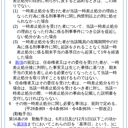
差止処分の目的に明らかに反すると認めるときは、この限
りでない。
(1)
一時差止処分を受けた者が当該一時差止処分の理由と
なった行為に係る刑事事件に関し拘禁刑以上の刑に処せ
られなかった場合
(2)
一時差止処分を受けた者について、当該一時差止処分
の理由となった行為に係る刑事事件につき公訴を提起し
ない処分があった場合
(3)
一時差止処分を受けた者が当該職員の在職期間中の行
為に係る刑事事件に関し起訴をされることなく当該一時
差止処分に係る期末手当の基準日から起算して1年を経過
した場合
4
前項
の規定は、任命権者又はその委任を受けた者が、一時
差止処分後に判明した事実又は生じた事情に基づき、期末
手当の支給を差し止める必要がなくなったとして当該一時
差止処分を取り消すことを妨げるものではない。
5
任命権者又はその委任を受けた者は、一時差止処分を行う
場合は、当該一時差止処分を受けるべき者に対し、当該一
時差止処分の際、一時差止処分の事由を記載した説明書を
交付しなければならない。
6
その他一時差止処分に関し必要な事項は、規則で定める。
(平28条例9・令4条例34・令4条例35・一部改正)
(勤勉手当)
第16条の8
勤勉手当は、6月1日及び12月1日
(以下この項か
ら
第3項
までにおいてこれらの日を「基準日」という。)
に