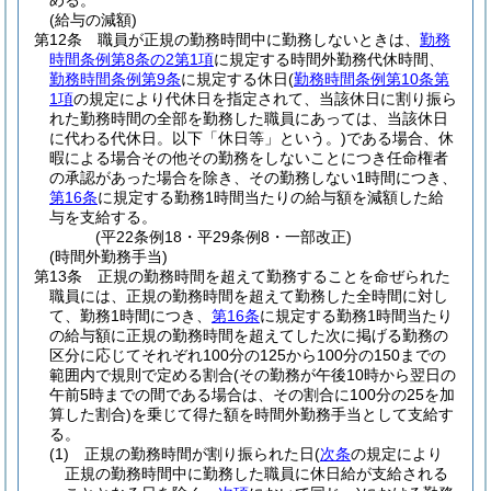
める。
(給与の減額)
第12条
職員が正規の勤務時間中に勤務しないときは、
勤務
時間条例第8条の2第1項
に規定する時間外勤務代休時間、
勤務時間条例第9条
に規定する休日
(
勤務時間条例第10条第
1項
の規定により代休日を指定されて、当該休日に割り振ら
れた勤務時間の全部を勤務した職員にあっては、当該休日
に代わる代休日。以下「休日等」という。)
である場合、休
暇による場合その他その勤務をしないことにつき任命権者
の承認があった場合を除き、その勤務しない1時間につき、
第16条
に規定する勤務1時間当たりの給与額を減額した給
与を支給する。
(平22条例18・平29条例8・一部改正)
(時間外勤務手当)
第13条
正規の勤務時間を超えて勤務することを命ぜられた
職員には、正規の勤務時間を超えて勤務した全時間に対し
て、勤務1時間につき、
第16条
に規定する勤務1時間当たり
の給与額に正規の勤務時間を超えてした次に掲げる勤務の
区分に応じてそれぞれ100分の125から100分の150までの
範囲内で規則で定める割合
(その勤務が午後10時から翌日の
午前5時までの間である場合は、その割合に100分の25を加
算した割合)
を乗じて得た額を時間外勤務手当として支給す
る。
(1)
正規の勤務時間が割り振られた日
(
次条
の規定により
正規の勤務時間中に勤務した職員に休日給が支給される