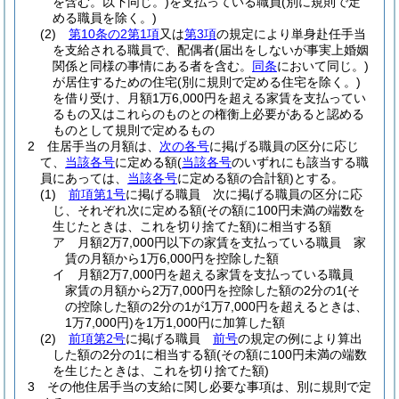
を含む。以下同じ。)
を支払っている職員
(別に規則で定
める職員を除く。)
(2)
第10条の2第1項
又は
第3項
の規定により単身赴任手当
を支給される職員で、配偶者
(届出をしないが事実上婚姻
関係と同様の事情にある者を含む。
同条
において同じ。)
が居住するための住宅
(別に規則で定める住宅を除く。)
を借り受け、月額1万6,000円を超える家賃を支払ってい
るもの又はこれらのものとの権衡上必要があると認める
ものとして規則で定めるもの
2
住居手当の月額は、
次の各号
に掲げる職員の区分に応じ
て、
当該各号
に定める額
(
当該各号
のいずれにも該当する職
員にあっては、
当該各号
に定める額の合計額)
とする。
(1)
前項第1号
に掲げる職員 次に掲げる職員の区分に応
じ、それぞれ次に定める額
(その額に100円未満の端数を
生じたときは、これを切り捨てた額)
に相当する額
ア
月額2万7,000円以下の家賃を支払っている職員 家
賃の月額から1万6,000円を控除した額
イ
月額2万7,000円を超える家賃を支払っている職員
家賃の月額から2万7,000円を控除した額の2分の1
(そ
の控除した額の2分の1が1万7,000円を超えるときは、
1万7,000円)
を1万1,000円に加算した額
(2)
前項第2号
に掲げる職員
前号
の規定の例により算出
した額の2分の1に相当する額
(その額に100円未満の端数
を生じたときは、これを切り捨てた額)
3
その他住居手当の支給に関し必要な事項は、別に規則で定