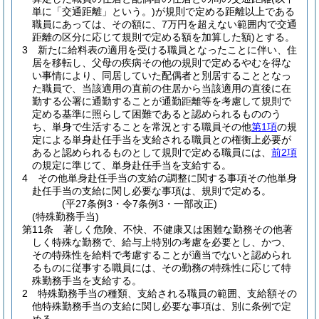
単に「交通距離」という。)
が規則で定める距離以上である
職員にあっては、その額に、7万円を超えない範囲内で交通
距離の区分に応じて規則で定める額を加算した額)
とする。
3
新たに給料表の適用を受ける職員となったことに伴い、住
居を移転し、父母の疾病その他の規則で定めるやむを得な
い事情により、同居していた配偶者と別居することとなっ
た職員で、当該適用の直前の住居から当該適用の直後に在
勤する公署に通勤することが通勤距離等を考慮して規則で
定める基準に照らして困難であると認められるもののう
ち、単身で生活することを常況とする職員その他
第1項
の規
定による単身赴任手当を支給される職員との権衡上必要が
あると認められるものとして規則で定める職員には、
前2項
の規定に準じて、単身赴任手当を支給する。
4
その他単身赴任手当の支給の調整に関する事項その他単身
赴任手当の支給に関し必要な事項は、規則で定める。
(平27条例3・令7条例3・一部改正)
(特殊勤務手当)
第11条
著しく危険、不快、不健康又は困難な勤務その他著
しく特殊な勤務で、給与上特別の考慮を必要とし、かつ、
その特殊性を給料で考慮することが適当でないと認められ
るものに従事する職員には、その勤務の特殊性に応じて特
殊勤務手当を支給する。
2
特殊勤務手当の種類、支給される職員の範囲、支給額その
他特殊勤務手当の支給に関し必要な事項は、別に条例で定