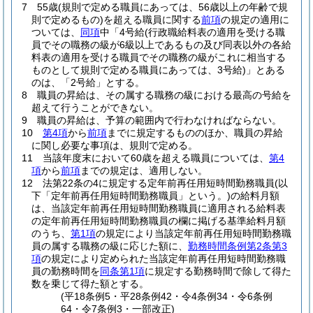
7
55歳
(規則で定める職員にあっては、56歳以上の年齢で規
則で定めるもの)
を超える職員に関する
前項
の規定の適用に
ついては、
同項
中「4号給
(行政職給料表の適用を受ける職
員でその職務の級が6級以上であるもの及び同表以外の各給
料表の適用を受ける職員でその職務の級がこれに相当する
ものとして規則で定める職員にあっては、3号給)
」とある
のは、「2号給」とする。
8
職員の昇給は、その属する職務の級における最高の号給を
超えて行うことができない。
9
職員の昇給は、予算の範囲内で行わなければならない。
10
第4項
から
前項
までに規定するもののほか、職員の昇給
に関し必要な事項は、規則で定める。
11
当該年度末において60歳を超える職員については、
第4
項
から
前項
までの規定は、適用しない。
12
法第22条の4に規定する定年前再任用短時間勤務職員
(以
下「定年前再任用短時間勤務職員」という。)
の給料月額
は、当該定年前再任用短時間勤務職員に適用される給料表
の定年前再任用短時間勤務職員の欄に掲げる基準給料月額
のうち、
第1項
の規定により当該定年前再任用短時間勤務職
員の属する職務の級に応じた額に、
勤務時間条例第2条第3
項
の規定により定められた当該定年前再任用短時間勤務職
員の勤務時間を
同条第1項
に規定する勤務時間で除して得た
数を乗じて得た額とする。
(平18条例5・平28条例42・令4条例34・令6条例
64・令7条例3・一部改正)