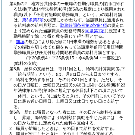
第4条の2
地方公共団体の一般職の任期付職員の採用に関す
る法律
(平成14年法律第48号)
第5条の規定により採用された
職員
(以下「任期付短時間勤務職員」という。)
の給料月額
は、
第3条第3項
の規定にかかわらず、当該職員に適用され
る給料表の給料月額に、
勤務時間条例第2条第4項
の規定に
より定められた当該職員の勤務時間を
同条第1項
に規定する
勤務時間で除して得た数を乗じて得た額とする。
2
前項
の規定により得た額に1円未満の端数があるときは、
その端数を切り捨てた額をもって当該定年前再任用短時間
勤務職員及び任期付短時間勤務職員の給料月額とする。
(平20条例4・平25条例15・令4条例34・一部改正)
(給料の支給)
第5条
給料の支給日は、毎月1回とし、給料の計算期間
(以下
「給与期間」という。)
は、月の1日から末日までとする。
2
給料を支給する日は、その月の21日とする。
ただし、そ
の日が日曜日、土曜日又は国民の祝日に関する法律
(昭和23
年法律第178号)
第3条に規定する休日
(以下この項において
「休日」という。)
に当たるときは、その日前においてその
日に最も近い日曜日、土曜日又は休日でない日に支給す
る。
第6条
新たに職員となった者には、その日から給料を支給
し、昇給、降給等により給料額に異動を生じた者には、そ
の日から新たに定められた給料を支給する。
2
職員が離職したときは、その日まで給料を支給する。
3
職員が死亡したときは、その月まで給料を支給する。