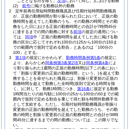
こととなる日を除く。
次項
において同じ。)
における勤務
(2)
前号
に掲げる勤務以外の勤務
2
定年前再任用短時間勤務職員及び任期付短時間勤務職員
が、正規の勤務時間が割り振られた日において、正規の勤
務時間を超えてした勤務のうち、その勤務の時間とその勤
務をした日における正規の勤務時間との合計が7時間45分
に達するまでの間の勤務に対する
前項
の規定の適用につい
ては、
同項
中「正規の勤務時間を超えてした次に掲げる勤
務の区分に応じてそれぞれ100分の125から100分の150ま
での範囲内で規則で定める割合」とあるのは「100分の
100」とする。
3
第1項
の規定にかかわらず、
勤務時間条例第5条
の規定に
より、あらかじめ
同条例第3条第2項
又は
同条例第4条
によ
り割り振られた1週間の正規の勤務時間
(以下この条におい
て「割振り変更前の正規の勤務時間」という。)
を超えて勤
務することを命ぜられた職員には、割振り変更前の正規の
勤務時間を超えて勤務した全時間
(規則で定める時間を除
く。)
に対して、勤務1時間につき、
第16条
に規定する勤務
1時間当たりの給与額に100分の25から100分の50までの範
囲内で規則で定める割合を乗じて得た額を時間外勤務手当
として支給する。
ただし、任期付短時間勤務職員が割振り
変更前の正規の勤務時間を超えてした勤務のうち、その勤
務の時間と割振り変更前の正規の勤務時間との合計が38時
間45分に達するまでの間の勤務については、この限りでな
い。