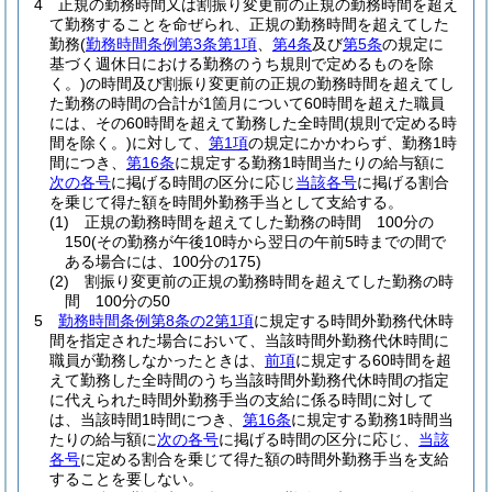
4
正規の勤務時間又は割振り変更前の正規の勤務時間を超え
て勤務することを命ぜられ、正規の勤務時間を超えてした
勤務
(
勤務時間条例第3条第1項
、
第4条
及び
第5条
の規定に
基づく週休日における勤務のうち規則で定めるものを除
く。)
の時間及び割振り変更前の正規の勤務時間を超えてし
た勤務の時間の合計が1箇月について60時間を超えた職員
には、その60時間を超えて勤務した全時間
(規則で定める時
間を除く。)
に対して、
第1項
の規定にかかわらず、勤務1時
間につき、
第16条
に規定する勤務1時間当たりの給与額に
次の各号
に掲げる時間の区分に応じ
当該各号
に掲げる割合
を乗じて得た額を時間外勤務手当として支給する。
(1)
正規の勤務時間を超えてした勤務の時間 100分の
150
(その勤務が午後10時から翌日の午前5時までの間で
ある場合には、100分の175)
(2)
割振り変更前の正規の勤務時間を超えてした勤務の時
間 100分の50
5
勤務時間条例第8条の2第1項
に規定する時間外勤務代休時
間を指定された場合において、当該時間外勤務代休時間に
職員が勤務しなかったときは、
前項
に規定する60時間を超
えて勤務した全時間のうち当該時間外勤務代休時間の指定
に代えられた時間外勤務手当の支給に係る時間に対して
は、当該時間1時間につき、
第16条
に規定する勤務1時間当
たりの給与額に
次の各号
に掲げる時間の区分に応じ、
当該
各号
に定める割合を乗じて得た額の時間外勤務手当を支給
することを要しない。