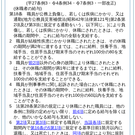
(平27条例3・令4条例34・令7条例3・一部改正)
(休職者の給与)
第18条
職員が公務上負傷し、若しくは疾病にかかり、又は
通勤
(地方公務員災害補償法
(昭和42年法律第121号)
第2条第
2項及び第3項に規定する通勤をいう。以下同じ。)
により負
傷し、若しくは疾病にかかり、休職にされたときは、その
休職の期間中、これに給与の全額を支給する。
2
職員が結核性疾患にかかり休職にされたときは、その休職
の期間が満2年に達するまでは、これに給料、扶養手当、地
域手当、住居手当及び期末手当のそれぞれ100分の80を支
給することができる。
3
職員が
前2項
以外の心身の故障により休職にされたとき
は、その休職の期間が満1年に達するまでは、これに給料、
扶養手当、地域手当、住居手当及び期末手当のそれぞれ
100分の80を支給することができる。
4
職員が刑事事件に関し起訴された場合において休職にされ
たときは、その休職の期間中、これに給料、扶養手当、地
域手当及び住居手当のそれぞれ100分の60以内を支給する
ことができる。
5
法第28条第2項の規定により休職にされた職員には、他の
条例に別段の定めがない限り、
前4項
に定める給与を除くほ
か、他のいかなる給与も支給しない。
6
第2項
又は
第3項
に規定する職員が、
当該各項
に規定する
期間内で
第16条の5第1項
に規定する基準日前1箇月以内に
退職し、又は死亡したときは、
同項
の規定により別に規則