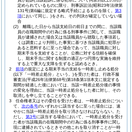
員が起訴
(当該起訴に係る犯罪について拘禁刑以上の刑が
定められているものに限り、刑事訴訟法
(昭和23年法律第
131号)
第6編に規定する略式手続によるものを除く。
第3
項
において同じ。)
をされ、その判決が確定していない場
合
(2)
離職した日から当該支給日の前日までの間に、当該職
員の在職期間中の行為に係る刑事事件に関して、当該職
員が逮捕された場合又は当該職員から聴取した事項若し
くは調査により判明した事実に基づき当該職員に犯罪が
あると思料するに至った場合であって、当該職員に対し
期末手当を支給することが、公務に対する信頼を確保
し、期末手当に関する制度の適正かつ円滑な実施を維持
する上で重大な支障を生ずると認めるとき。
2
前項
の規定による期末手当の支給を一時差し止める処分
(以下「一時差止処分」という。)
を受けた者は、行政不服
審査法
(平成26年法律第68号)
第18条第1項本文に規定する
期間が経過した後においては、当該一時差止処分後の事情
の変化を理由に、当該一時差止処分をした者に対し、その
取消しを申し立てることができる。
3
任命権者又はその委任を受けた者は、一時差止処分につい
て、
次の各号
のいずれかに該当するに至った場合には、速
やかに当該一時差止処分を取り消さなければならない。
た
だし、
第3号
に該当する場合において、一時差止処分を受け
た者が当該職員の在職期間中の行為に係る刑事事件に関し
現に逮捕されているときその他これを取り消すことが一時