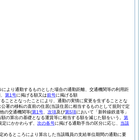
歩により通勤するものとした場合の通勤距離、交通機関等の利用距
額、
第1号
に掲げる額又は
前号
に掲げる額
することとなったことにより、通勤の実情に変更を生ずることとな
は公署の移転の直前の住居
(当該住居に相当するものとして規則で定
他の交通機関等
(
第1号
、
次項
及び
第5項
において「新幹線鉄道等」
当額の算出の基礎となる運賃等に相当する額を減じた額をいう。
第
規定にかかわらず、
次の各号
に掲げる通勤手当の区分に応じ、
当該
定めるところにより算出した当該職員の支給単位期間の通勤に要