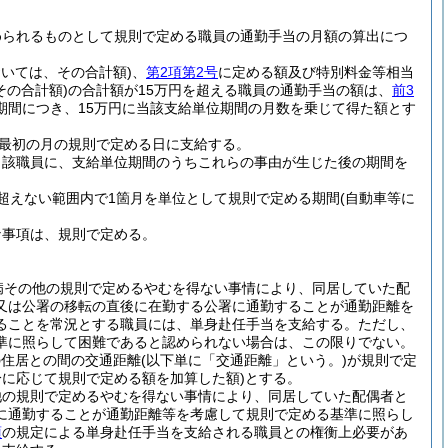
められるものとして規則で定める職員の通勤手当の月額の算出につ
おいては、その合計額)
、
第2項第2号
に定める額及び特別料金等相当
その合計額)
の合計額が15万円を超える職員の通勤手当の額は、
前3
期間につき、15万円に当該支給単位期間の月数を乗じて得た額とす
最初の月の規則で定める日に支給する。
当該職員に、支給単位期間のうちこれらの事由が生じた後の期間を
超えない範囲内で1箇月を単位として規則で定める期間
(自動車等に
な事項は、規則で定める。
病その他の規則で定めるやむを得ない事情により、同居していた配
又は公署の移転の直後に在勤する公署に通勤することが通勤距離を
ることを常況とする職員には、単身赴任手当を支給する。
ただし、
準に照らして困難であると認められない場合は、この限りでない。
の住居との間の交通距離
(以下単に「交通距離」という。)
が規則で定
に応じて規則で定める額を加算した額)
とする。
他の規則で定めるやむを得ない事情により、同居していた配偶者と
に通勤することが通勤距離等を考慮して規則で定める基準に照らし
項
の規定による単身赴任手当を支給される職員との権衡上必要があ