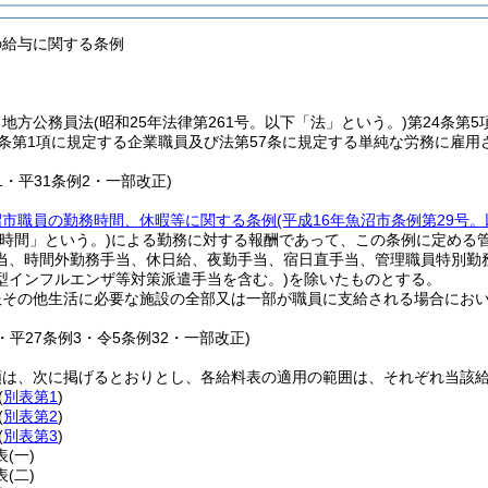
の給与に関する条例
、地方公務員法
(昭和25年法律第261号。以下「法」という。)
第24条第
5条第1項に規定する企業職員及び法第57条に規定する単純な労務に雇用
。
11・平31条例2・一部改正)
沼市職員の勤務時間、休暇等に関する条例
(平成16年魚沼市条例第29号
時間」という。)
による勤務に対する報酬であって、この条例に定める
当、時間外勤務手当、休日給、夜勤手当、宿日直手当、管理職員特別勤
型インフルエンザ等対策派遣手当を含む。)
を除いたものとする。
服その他生活に必要な施設の全部又は一部が職員に支給される場合にお
。
4・平27条例3・令5条例32・一部改正)
類は、次に掲げるとおりとし、各給料表の適用の範囲は、それぞれ当該
(
別表第1
)
(
別表第2
)
(
別表第3
)
表
(一)
表
(二)