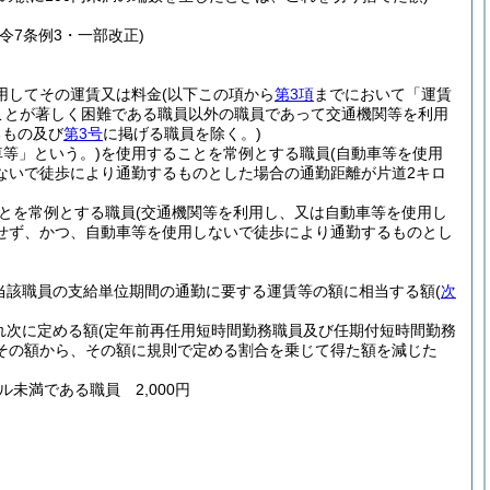
・令7条例3・一部改正)
用してその運賃又は料金
(以下この項から
第3項
までにおいて「運賃
ことが著しく困難である職員以外の職員であって交通機関等を利用
るもの及び
第3号
に掲げる職員を除く。)
等」という。)
を使用することを常例とする職員
(自動車等を使用
ないで徒歩により通勤するものとした場合の通勤距離が片道2キロ
とを常例とする職員
(交通機関等を利用し、又は自動車等を使用し
せず、かつ、自動車等を使用しないで徒歩により通勤するものとし
当該職員の支給単位期間の通勤に要する運賃等の額に相当する額
(
次
れ次に定める額
(定年前再任用短時間勤務職員及び任期付短時間勤務
その額から、その額に規則で定める割合を乗じて得た額を減じた
ル未満である職員 2,000円