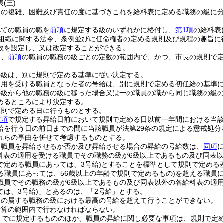
表
(三)
その複雑、困難及び責任の度に基づきこれを給料表に定める職務の級に
べての職員の職を
前項
に規定する級のいずれかに格付し、
第1項
の給料表
組織に関する法令、条例並びに任命権者の定める規則及び規程の趣旨に
数を設定し、又は改定することができる。
は、
前項
の職員の職務の級ごとの定数の範囲内で、かつ、市長の規則で
の級は、別に規則で定める基準に従い決定する。
適用を受ける職員となった者の号給は、別に規則で定める初任給の基準
の級から他の職務の級に移った場合又は一の職員の職から同じ職務の級
めるところにより決定する。
規則で定める日に行うものとする。
前項
で規定する昇給日前において規則で定める日以前一年間における当
給を行う日の前日までの間に当該職員が法第29条の規定による懲戒処
れらの事由を併せて考慮するものとする。
り職員を昇給させるか否か及び昇給させる場合の昇給の号給数は、
同項
給料表の適用を受ける職員でその職務の級が6級以上であるもの及び同表
で定める職員にあっては、3号給)
とすることを標準として規則で定める
る職員にあっては、56歳以上の年齢で規則で定めるもの)
を超える職員
職員でその職務の級が6級以上であるもの及び同表以外の各給料表の適
は、3号給)
」とあるのは、「2号給」とする。
その属する職務の級における最高の号給を超えて行うことができない。
予算の範囲内で行わなければならない。
までに規定するもののほか、職員の昇給に関し必要な事項は、規則で定