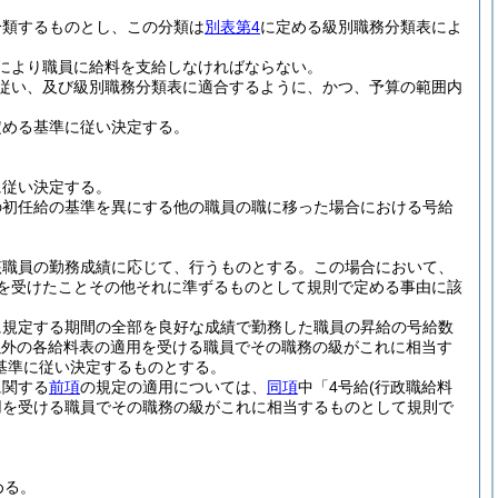
分類するものとし、この分類は
別表第4
に定める級別職務分類表によ
により職員に給料を支給しなければならない。
従い、及び級別職務分類表に適合するように、かつ、予算の範囲内
定める基準に従い決定する。
に従い決定する。
の初任給の基準を異にする他の職員の職に移った場合における号給
該職員の勤務成績に応じて、行うものとする。
この場合において、
分を受けたことその他それに準ずるものとして規則で定める事由に該
に規定する期間の全部を良好な成績で勤務した職員の昇給の号給数
以外の各給料表の適用を受ける職員でその職務の級がこれに相当す
基準に従い決定するものとする。
に関する
前項
の規定の適用については、
同項
中「4号給
(行政職給料
用を受ける職員でその職務の級がこれに相当するものとして規則で
める。