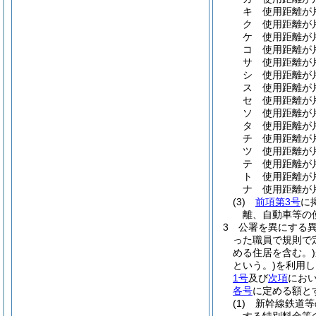
キ
使用距離が片
ク
使用距離が片
ケ
使用距離が片
コ
使用距離が片
サ
使用距離が片
シ
使用距離が片
ス
使用距離が片
セ
使用距離が片
ソ
使用距離が片
タ
使用距離が片
チ
使用距離が片
ツ
使用距離が片
テ
使用距離が片
ト
使用距離が片
ナ
使用距離が片
(3)
前項第3号
に
離、自動車等の
3
公署を異にする
った職員で規則で
める住居を含む。)
という。)
を利用し
1号
及び
次項
におい
各号
に定める額と
(1)
新幹線鉄道等