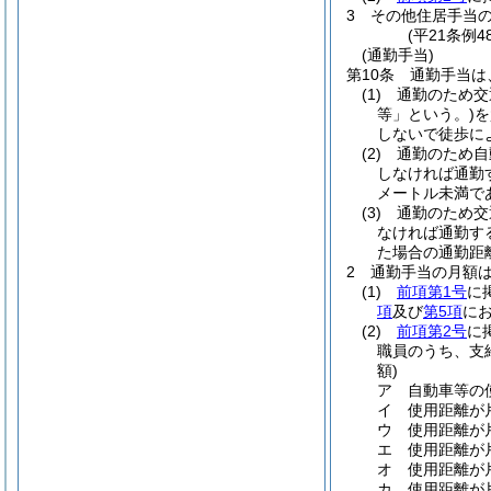
3
その他住居手当
(平21条例
(通勤手当)
第10条
通勤手当は
(1)
通勤のため交
等」という。)
を
しないで徒歩に
(2)
通勤のため自
しなければ通勤
メートル未満で
(3)
通勤のため交
なければ通勤す
た場合の通勤距
2
通勤手当の月額
(1)
前項第1号
に
項
及び
第5項
に
(2)
前項第2号
に
職員のうち、支
額)
ア
自動車等の
イ
使用距離が片
ウ
使用距離が片
エ
使用距離が
オ
使用距離が片
カ
使用距離が片