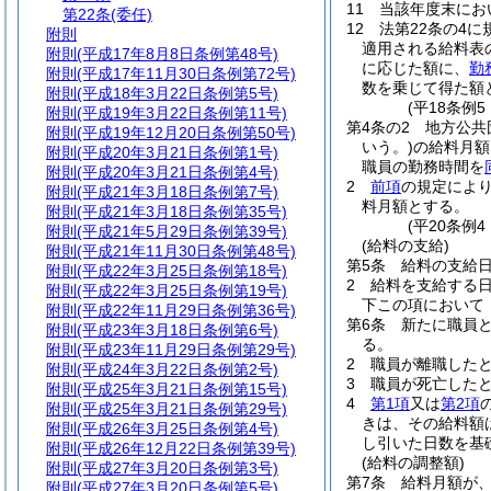
11
当該年度末にお
第22条
(委任)
12
法第22条の4
附則
適用される給料表
附則
(平成17年8月8日条例第48号)
に応じた額に、
勤
附則
(平成17年11月30日条例第72号)
数を乗じて得た額
附則
(平成18年3月22日条例第5号)
(平18条例
附則
(平成19年3月22日条例第11号)
第4条の2
地方公共
附則
(平成19年12月20日条例第50号)
いう。)
の給料月額
附則
(平成20年3月21日条例第1号)
職員の勤務時間を
附則
(平成20年3月21日条例第4号)
2
前項
の規定によ
附則
(平成21年3月18日条例第7号)
料月額とする。
附則
(平成21年3月18日条例第35号)
(平20条例
附則
(平成21年5月29日条例第39号)
(給料の支給)
附則
(平成21年11月30日条例第48号)
第5条
給料の支給
附則
(平成22年3月25日条例第18号)
2
給料を支給する日
附則
(平成22年3月25日条例第19号)
下この項において
附則
(平成22年11月29日条例第36号)
第6条
新たに職員
附則
(平成23年3月18日条例第6号)
る。
附則
(平成23年11月29日条例第29号)
2
職員が離職した
附則
(平成24年3月22日条例第2号)
3
職員が死亡した
附則
(平成25年3月21日条例第15号)
4
第1項
又は
第2項
附則
(平成25年3月21日条例第29号)
きは、その給料額
附則
(平成26年3月25日条例第4号)
し引いた日数を基
附則
(平成26年12月22日条例第39号)
(給料の調整額)
附則
(平成27年3月20日条例第3号)
第7条
給料月額が
附則
(平成27年3月20日条例第5号)