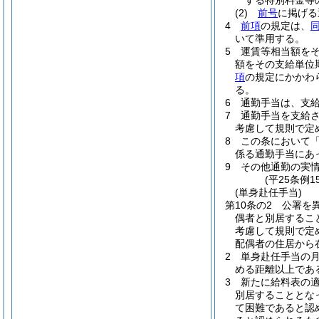
する特別料金等
(2)
前号
に掲げ
4
前項
の規定は、
いて準用する。
5
運賃等相当額を
額をその支給単位
項
の規定にかかわ
る。
6
通勤手当は、支
7
通勤手当を支給
考慮して規則で定
8
この条において
係る通勤手当にあっ
9
その他通勤の実
(平25条例
(単身赴任手当)
第10条の2
公署を
偶者と別居するこ
考慮して規則で定
配偶者の住居から
2
単身赴任手当の月
める距離以上であ
3
新たに給料表の
別居することとな
て困難であると認