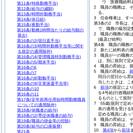
ウ
医療職給料
第11条
(特殊勤務手当)
2
職員の職務は、
第12条
(給与の減額)
る。
第13条
(時間外勤務手当)
3
任命権者は、す
第14条
(休日給)
第3条の2
市長は、
第15条
(夜勤手当)
で、職務の級別定
第16条
(勤務1時間当たりの給与額の
2
職員の職務の級
算出)
(級及び給料)
第16条の2
(宿日直手当)
第4条
職員の職務
第16条の3
(時間外勤務手当等に関す
2
新たに給料表の
る規定の適用除外)
3
職員が一の職務
第16条の4
(管理職員特別勤務手当)
は、別に規則で定
第16条の5
(期末手当)
4
職員の昇給は、
第16条の6
5
職員の昇給は、
第16条の7
同日の翌日から昇
第16条の8
(勤勉手当)
当したときは、こ
第16条の9
(災害派遣手当等)
6
前項
の規定によ
第16条の10
を4号給
(行政職
第16条の11
るものとして規則
第17条
(定年前再任用短時間勤務職員
7
55歳
(規則で定め
についての適用除外)
表の適用を受ける
第18条
(休職者の給与)
定める職員にあって
第18条の2
(専従休職者の給与)
8
職員の昇給は、
第19条
(職員の掛金等の控除)
9
職員の昇給は、
第20条
(給与の口座振替)
10
第4項
から
前項
第21条