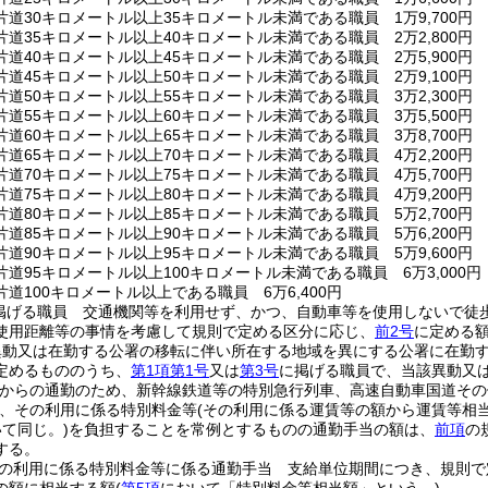
道30キロメートル以上35キロメートル未満である職員 1万9,700円
道35キロメートル以上40キロメートル未満である職員 2万2,800円
道40キロメートル以上45キロメートル未満である職員 2万5,900円
道45キロメートル以上50キロメートル未満である職員 2万9,100円
道50キロメートル以上55キロメートル未満である職員 3万2,300円
道55キロメートル以上60キロメートル未満である職員 3万5,500円
道60キロメートル以上65キロメートル未満である職員 3万8,700円
道65キロメートル以上70キロメートル未満である職員 4万2,200円
道70キロメートル以上75キロメートル未満である職員 4万5,700円
道75キロメートル以上80キロメートル未満である職員 4万9,200円
道80キロメートル以上85キロメートル未満である職員 5万2,700円
道85キロメートル以上90キロメートル未満である職員 5万6,200円
道90キロメートル以上95キロメートル未満である職員 5万9,600円
道95キロメートル以上100キロメートル未満である職員 6万3,000円
道100キロメートル以上である職員 6万6,400円
掲げる職員 交通機関等を利用せず、かつ、自動車等を使用しないで徒
使用距離等の事情を考慮して規則で定める区分に応じ、
前2号
に定める
異動又は在勤する公署の移転に伴い所在する地域を異にする公署に在勤
定めるもののうち、
第1項第1号
又は
第3号
に掲げる職員で、当該異動又
からの通勤のため、新幹線鉄道等の特別急行列車、高速自動車国道その
、その利用に係る特別料金等
(その利用に係る運賃等の額から運賃等相
て同じ。)
を負担することを常例とするものの通勤手当の額は、
前項
の
する。
の利用に係る特別料金等に係る通勤手当 支給単位期間につき、規則で