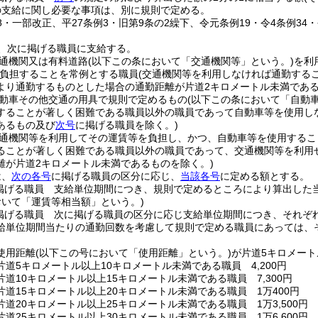
の支給に関し必要な事項は、別に規則で定める。
48・一部改正、平27条例3・旧第9条の2繰下、令元条例19・令4条例34
、次に掲げる職員に支給する。
通機関又は有料道路
(以下この条において「交通機関等」という。)
を利
負担することを常例とする職員
(交通機関等を利用しなければ通勤する
より通勤するものとした場合の通勤距離が片道2キロメートル未満であ
動車その他交通の用具で規則で定めるもの
(以下この条において「自動車
することが著しく困難である職員以外の職員であって自動車等を使用し
あるもの及び
次号
に掲げる職員を除く。)
通機関等を利用してその運賃等を負担し、かつ、自動車等を使用するこ
ることが著しく困難である職員以外の職員であって、交通機関等を利用
離が片道2キロメートル未満であるものを除く。)
は、
次の各号
に掲げる職員の区分に応じ、
当該各号
に定める額とする。
掲げる職員 支給単位期間につき、規則で定めるところにより算出した
おいて「運賃等相当額」という。)
掲げる職員 次に掲げる職員の区分に応じ支給単位期間につき、それぞ
給単位期間当たりの通勤回数を考慮して規則で定める職員にあっては、
使用距離
(以下この号において「使用距離」という。)
が片道5キロメート
道5キロメートル以上10キロメートル未満である職員 4,200円
道10キロメートル以上15キロメートル未満である職員 7,300円
片道15キロメートル以上20キロメートル未満である職員 1万400円
道20キロメートル以上25キロメートル未満である職員 1万3,500円
道25キロメートル以上30キロメートル未満である職員 1万6,600円