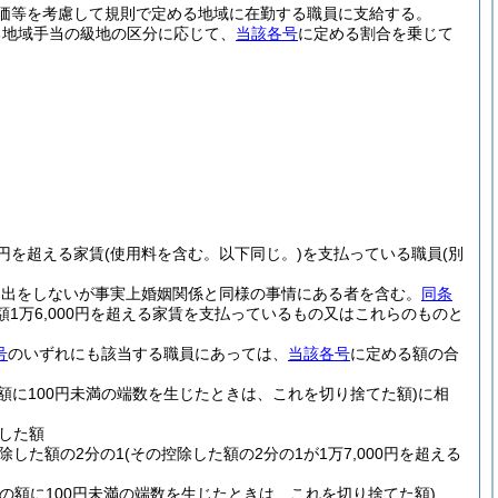
価等を考慮して規則で定める地域に在勤する職員に支給する。
る地域手当の級地の区分に応じて、
当該各号
に定める割合を乗じて
0円を超える家賃
(使用料を含む。以下同じ。)
を支払っている職員
(別
届出をしないが事実上婚姻関係と同様の事情にある者を含む。
同条
額1万6,000円を超える家賃を支払っているもの又はこれらのものと
号
のいずれにも該当する職員にあっては、
当該各号
に定める額の合
の額に100円未満の端数を生じたときは、これを切り捨てた額)
に相
除した額
控除した額の2分の1
(その控除した額の2分の1が1万7,000円を超える
その額に100円未満の端数を生じたときは、これを切り捨てた額)