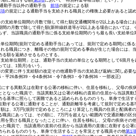
の額に相当する額
(
第5項
において「特別料金等相当額」という。)
る通勤手当以外の通勤手当
前項
の規定による額
同項
の規定による通勤手当を支給される職員との権衡上必要があると認
その支給単位期間の月数で除して得た額
(交通機関等が2以上ある場合に
期間の月数で除して得た額
(新幹線鉄道等が2以上ある場合においては、
らず、当該職員の通勤手当に係る支給単位期間のうち最も長い支給単位
給単位期間
(規則で定める通勤手当にあっては、規則で定める期間)
に係る
される職員につき、離職その他の規則で定める事由が生じた場合には、
める額を返納させるものとする。
「支給単位期間」とは、通勤手当の支給の単位となる期間として6箇月を
ては、1箇月)
をいう。
情の変更に伴う支給額の改定その他通勤手当の支給及び返納に関し必要
15・平26条例39・令4条例34・令7条例3・令7条例36・一部改正)
異にする異動又は在勤する公署の移転に伴い、住居を移転し、父母の疾
ととなった職員で、当該異動又は公署の移転の直前の住居から当該異動
める基準に照らして困難であると認められるもののうち、単身で生活す
在勤する公署に通勤することが、通勤距離等を考慮して規則で定める基
額は、3万円
(規則で定めるところにより算定した職員の住居と配偶者
る職員にあっては、その額に、7万円を超えない範囲内で交通距離の区分
適用を受ける職員となったことに伴い、住居を移転し、父母の疾病その
った職員で、当該適用の直前の住居から当該適用の直後に在勤する公署
められるもののうち、単身で生活することを常況とする職員その他
第1