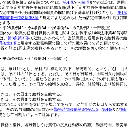
いて60歳を超える職員については、
第4項
から
前項
までの規定は、適用
に規定する定年前再任用短時間勤務職員
(以下「定年前再任用短時間勤務職
の定年前再任用短時間勤務職員の欄に掲げる基準給料月額のうち、
第1
務時間条例第2条第3項
の規定により定められた当該定年前再任用短時間
とする。
5・平28条例42・令4条例34・令6条例64・令7条例3・一部改正)
団体の一般職の任期付職員の採用に関する法律
(平成14年法律第48号)
第
は、
第3条第3項
の規定にかかわらず、当該職員に適用される給料表の
同条第1項
に規定する勤務時間で除して得た数を乗じて得た額とする。
り得た額に1円未満の端数があるときは、その端数を切り捨てた額をもっ
4・平25条例15・令4条例34・一部改正)
日は、毎月1回とし、給料の計算期間
(以下「給与期間」という。)
は、月
は、その月の21日とする。
ただし、その日が日曜日、土曜日又は国民
「休日」という。)
に当たるときは、その日前においてその日に最も近い
となった者には、その日から給料を支給し、昇給、降給等により給料額
ときは、その日まで給料を支給する。
ときは、その月まで給料を支給する。
の規定により給料を支給する場合であって、給与期間の初日から支給す
は、その給与期間の現日数から
勤務時間条例第3条第1項
、
第4条
及び
第5
礎として日割りによって計算する。
、職務の複雑、困難若しくは責任の度又は勤務の程度、勤務時間、勤労