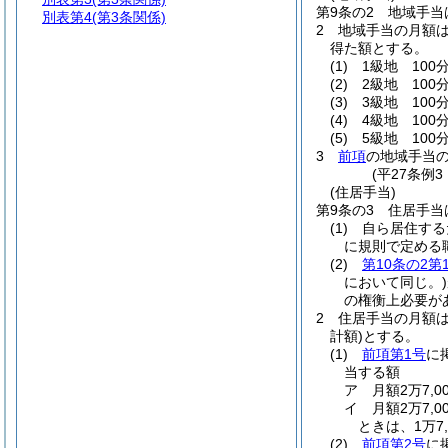
第9条の2
地域手当
別表第4
(第3条関係)
2
地域手当の月額
得た額とする。
(1)
1級地 100分
(2)
2級地 100分
(3)
3級地 100分
(4)
4級地 100
(5)
5級地 100
3
前項
の地域手当
(平27条例
(住居手当)
第9条の3
住居手当
(1)
自ら居住する
に規則で定める
(2)
第10条の2第
において同じ。)
の権衡上必要が
2
住居手当の月額
計額)
とする。
(1)
前項第1号
に
当する額
ア
月額2万7,
イ
月額2万7,
ときは、1万7,
(2)
前項第2号
に