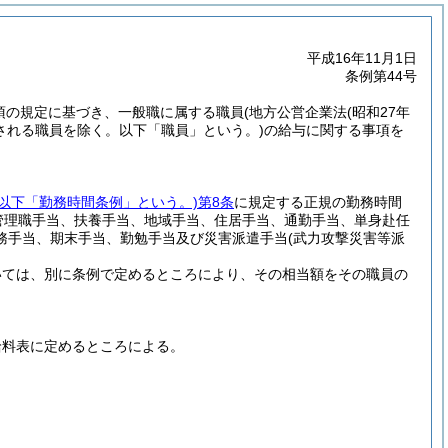
平成16年11月1日
条例第44号
5項の規定に基づき、一般職に属する職員
(地方公営企業法
(昭和27年
される職員を除く。以下「職員」という。)
の給与に関する事項を
。以下「勤務時間条例」という。)
第8条
に規定する正規の勤務時間
管理職手当、扶養手当、地域手当、住居手当、通勤手当、単身赴任
務手当、期末手当、勤勉手当及び災害派遣手当
(武力攻撃災害等派
いては、別に条例で定めるところにより、その相当額をその職員の
給料表に定めるところによる。