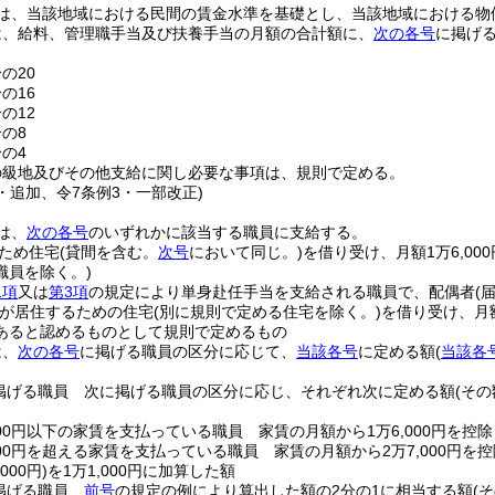
は、当該地域における民間の賃金水準を基礎とし、当該地域における物
は、給料、管理職手当及び扶養手当の月額の合計額に、
次の各号
に掲げ
の20
の16
の12
分の8
分の4
の級地及びその他支給に関し必要な事項は、規則で定める。
3・追加、令7条例3・一部改正)
は、
次の各号
のいずれかに該当する職員に支給する。
ため住宅
(貸間を含む。
次号
において同じ。)
を借り受け、月額1万6,00
職員を除く。)
1項
又は
第3項
の規定により単身赴任手当を支給される職員で、配偶者
(
が居住するための住宅
(別に規則で定める住宅を除く。)
を借り受け、月
あると認めるものとして規則で定めるもの
は、
次の各号
に掲げる職員の区分に応じて、
当該各号
に定める額
(
当該各
掲げる職員 次に掲げる職員の区分に応じ、それぞれ次に定める額
(そ
000円以下の家賃を支払っている職員 家賃の月額から1万6,000円を控
000円を超える家賃を支払っている職員 家賃の月額から2万7,000円を
000円)
を1万1,000円に加算した額
掲げる職員
前号
の規定の例により算出した額の2分の1に相当する額
(