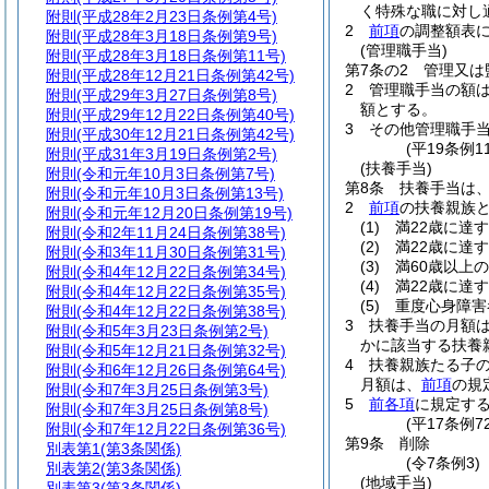
く特殊な職に対し
附則
(平成28年2月23日条例第4号)
2
前項
の調整額表に
附則
(平成28年3月18日条例第9号)
(管理職手当)
附則
(平成28年3月18日条例第11号)
第7条の2
管理又は
附則
(平成28年12月21日条例第42号)
2
管理職手当の額
附則
(平成29年3月27日条例第8号)
額とする。
附則
(平成29年12月22日条例第40号)
3
その他管理職手
附則
(平成30年12月21日条例第42号)
(平19条例
附則
(平成31年3月19日条例第2号)
(扶養手当)
附則
(令和元年10月3日条例第7号)
第8条
扶養手当は
附則
(令和元年10月3日条例第13号)
2
前項
の扶養親族
附則
(令和元年12月20日条例第19号)
(1)
満22歳に達
附則
(令和2年11月24日条例第38号)
(2)
満22歳に達
附則
(令和3年11月30日条例第31号)
(3)
満60歳以上
附則
(令和4年12月22日条例第34号)
(4)
満22歳に達
附則
(令和4年12月22日条例第35号)
(5)
重度心身障害
附則
(令和4年12月22日条例第38号)
3
扶養手当の月額
附則
(令和5年3月23日条例第2号)
かに該当する扶養親
附則
(令和5年12月21日条例第32号)
4
扶養親族たる子の
附則
(令和6年12月26日条例第64号)
月額は、
前項
の規
附則
(令和7年3月25日条例第3号)
5
前各項
に規定す
附則
(令和7年3月25日条例第8号)
(平17条例
附則
(令和7年12月22日条例第36号)
第9条
削除
別表第1
(第3条関係)
(令7条例3)
別表第2
(第3条関係)
(地域手当)
別表第3
(第3条関係)