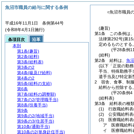
魚沼市職員の給与に関する条例
○魚沼市職員
平成16年11月1日 条例第44号
(趣旨)
(令和8年4月1日施行)
第1条
この条例は
法律第292号)
第1
条項目次
沿革
定めるものとする
本則
(平28条例
第1条
(趣旨)
(給料)
第2条
(給料)
第2条
給料は、
魚
第3条
(給料表)
(以下「正規の勤務
第3条の2
手当、特殊勤務手
第4条
(級及び給料)
遣手当及び特定新
第4条の2
2
宿舎、食事、制
第5条
(給料の支給)
給料から控除する
第6条
(平20条例
第7条
(給料の調整額)
(給料表)
第7条の2
(管理職手当)
第3条
給料表の種
第8条
(扶養手当)
(1)
行政職給料表
第9条
(2)
公安職給料表
第9条の2
(地域手当)
(3)
医療職給料表
第9条の3
(住居手当)
ア
医療職給料
第10条
(通勤手当)
イ
医療職給料
第10条の2
(単身赴任手当)