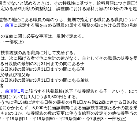
適当でないと認めるときは、その特殊性に基づき、給料月額につき適正
定める給料月額の調整額は、調整前における給料月額の100分の25を
監督の地位にある職員の職のうち、規則で指定する職にある職員につい
は、
前項
に規定する職を占める職員の属する職務の級における最高の号給
当の支給に関し必要な事項は、規則で定める。
11・一部改正)
、扶養親族のある職員に対して支給する。
とは、次に掲げる者で他に生計の途がなく、主としてその職員の扶養を
する日以後の最初の3月31日までの間にある子
する日以後の最初の3月31日までの間にある孫
の父母及び祖父母
する日以後の最初の3月31日までの間にある弟妹
者
は、
前項第1号
に該当する扶養親族
(以下「扶養親族たる子」という。)
に
族については1人につき6,500円とする。
うちに満15歳に達する日後の最初の4月1日から満22歳に達する日以後
定にかかわらず、5,000円に当該期間にある当該扶養親族たる子の数を
るもののほか、扶養親族の数の変更に伴う支給額の改定その他扶養手当
72・平19条例11・平19条例50・平29条例40・令7条例3・一部改正)