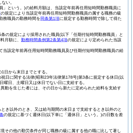
しない。
員」という。)
の給料月額は、当該定年前再任用短時間勤務職員に
項
の規定により当該定年前再任用短時間勤務職員の属する職務の級
勤務職員の勤務時間を
同条第1項
に規定する勤務時間で除して得た
5条の規定により採用された職員
(以下「任期付短時間勤務職員」と
給料月額に、
勤務時間条例第2条第4項
の規定により定められた当該
て当該定年前再任用短時間勤務職員及び任期付短時間勤務職員の給
の1日から末日までとする。
の祝日に関する法律
(昭和23年法律第178号)
第3条に規定する休日
(以
日曜日、土曜日又は休日でない日に支給する。
に異動を生じた者には、その日から新たに定められた給料を支給す
るとき以外のとき、又は給与期間の末日まで支給するとき以外のと
条
の規定に基づく週休日
(以下単に「週休日」という。)
の日数を差
環境その他の勤労条件が同じ職務の級に属する他の職に比して著し