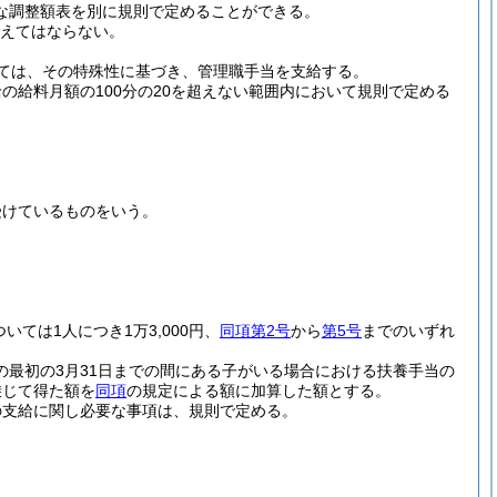
な調整額表を別に規則で定めることができる。
超えてはならない。
ては、その特殊性に基づき、管理職手当を支給する。
の給料月額の100分の20を超えない範囲内において規則で定める
受けているものをいう。
ついては1人につき1万3,000円、
同項第2号
から
第5号
までのいずれ
の最初の3月31日までの間にある子がいる場合における扶養手当の
乗じて得た額を
同項
の規定による額に加算した額とする。
の支給に関し必要な事項は、規則で定める。