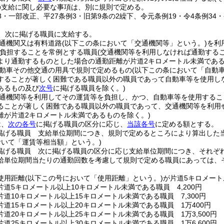
の支給に関し必要な事項は、別に規則で定める。
48・一部改正、平27条例3・旧第9条の2繰下、令元条例19・令4条例34
、次に掲げる職員に支給する。
通機関又は有料道路
(以下この条において「交通機関等」という。)
を利
負担することを常例とする職員
(交通機関等を利用しなければ通勤する
より通勤するものとした場合の通勤距離が片道2キロメートル未満であ
動車その他交通の用具で規則で定めるもの
(以下この条において「自動車
することが著しく困難である職員以外の職員であって自動車等を使用し
あるもの及び
次号
に掲げる職員を除く。)
通機関等を利用してその運賃等を負担し、かつ、自動車等を使用するこ
ることが著しく困難である職員以外の職員であって、交通機関等を利用
離が片道2キロメートル未満であるものを除く。)
は、
次の各号
に掲げる職員の区分に応じ、
当該各号
に定める額とする。
掲げる職員 支給単位期間につき、規則で定めるところにより算出した
おいて「運賃等相当額」という。)
掲げる職員 次に掲げる職員の区分に応じ支給単位期間につき、それぞ
給単位期間当たりの通勤回数を考慮して規則で定める職員にあっては、
使用距離
(以下この号において「使用距離」という。)
が片道5キロメート
道5キロメートル以上10キロメートル未満である職員 4,200円
道10キロメートル以上15キロメートル未満である職員 7,300円
片道15キロメートル以上20キロメートル未満である職員 1万400円
道20キロメートル以上25キロメートル未満である職員 1万3,500円
道25キロメートル以上30キロメートル未満である職員 1万6,600円