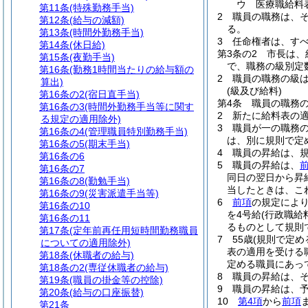
ウ
医療職給料
第11条
(特殊勤務手当)
2
職員の職務は、
第12条
(給与の減額)
る。
第13条
(時間外勤務手当)
3
任命権者は、す
第14条
(休日給)
第3条の2
市長は、
第15条
(夜勤手当)
で、職務の級別定
第16条
(勤務1時間当たりの給与額の
2
職員の職務の級
算出)
(級及び給料)
第16条の2
(宿日直手当)
第4条
職員の職務
第16条の3
(時間外勤務手当等に関す
2
新たに給料表の
る規定の適用除外)
3
職員が一の職務
第16条の4
(管理職員特別勤務手当)
は、別に規則で定
第16条の5
(期末手当)
4
職員の昇給は、
第16条の6
5
職員の昇給は、
第16条の7
同日の翌日から昇
第16条の8
(勤勉手当)
当したときは、こ
第16条の9
(災害派遣手当等)
6
前項
の規定によ
第16条の10
を4号給
(行政職
第16条の11
るものとして規則
第17条
(定年前再任用短時間勤務職員
7
55歳
(規則で定め
についての適用除外)
表の適用を受ける
第18条
(休職者の給与)
定める職員にあって
第18条の2
(専従休職者の給与)
8
職員の昇給は、
第19条
(職員の掛金等の控除)
9
職員の昇給は、
第20条
(給与の口座振替)
10
第4項
から
前項
第21条