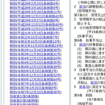
く特殊な職に対し
附則
(平成28年2月23日条例第4号)
2
前項
の調整額表に
附則
(平成28年3月18日条例第9号)
(管理職手当)
附則
(平成28年3月18日条例第11号)
第7条の2
管理又は
附則
(平成28年12月21日条例第42号)
2
管理職手当の額
附則
(平成29年3月27日条例第8号)
額とする。
附則
(平成29年12月22日条例第40号)
3
その他管理職手
附則
(平成30年12月21日条例第42号)
(平19条例
附則
(平成31年3月19日条例第2号)
(扶養手当)
附則
(令和元年10月3日条例第7号)
第8条
扶養手当は
附則
(令和元年10月3日条例第13号)
2
前項
の扶養親族
附則
(令和元年12月20日条例第19号)
(1)
満22歳に達
附則
(令和2年11月24日条例第38号)
(2)
満22歳に達
附則
(令和3年11月30日条例第31号)
(3)
満60歳以上
附則
(令和4年12月22日条例第34号)
(4)
満22歳に達
附則
(令和4年12月22日条例第35号)
(5)
重度心身障害
附則
(令和4年12月22日条例第38号)
3
扶養手当の月額
附則
(令和5年3月23日条例第2号)
かに該当する扶養親
附則
(令和5年12月21日条例第32号)
4
扶養親族たる子の
附則
(令和6年12月26日条例第64号)
月額は、
前項
の規
附則
(令和7年3月25日条例第3号)
5
前各項
に規定す
附則
(令和7年3月25日条例第8号)
(平17条例
附則
(令和7年12月22日条例第36号)
第9条
削除
別表第1
(第3条関係)
(令7条例3)
別表第2
(第3条関係)
(地域手当)
別表第3
(第3条関係)