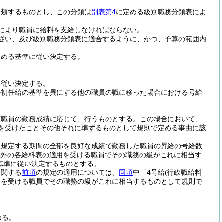
分類するものとし、この分類は
別表第4
に定める級別職務分類表によ
により職員に給料を支給しなければならない。
従い、及び級別職務分類表に適合するように、かつ、予算の範囲内
定める基準に従い決定する。
に従い決定する。
の初任給の基準を異にする他の職員の職に移った場合における号給
該職員の勤務成績に応じて、行うものとする。
この場合において、
分を受けたことその他それに準ずるものとして規則で定める事由に該
に規定する期間の全部を良好な成績で勤務した職員の昇給の号給数
以外の各給料表の適用を受ける職員でその職務の級がこれに相当す
基準に従い決定するものとする。
に関する
前項
の規定の適用については、
同項
中「4号給
(行政職給料
用を受ける職員でその職務の級がこれに相当するものとして規則で
める。