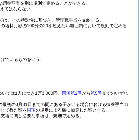
な調整額表を別に規則で定めることができる。
超えてはならない。
ては、その特殊性に基づき、管理職手当を支給する。
の給料月額の100分の20を超えない範囲内において規則で定める
受けているものをいう。
ついては1人につき1万3,000円、
同項第2号
から
第5号
までのいずれ
の最初の3月31日までの間にある子がいる場合における扶養手当の
乗じて得た額を
同項
の規定による額に加算した額とする。
の支給に関し必要な事項は、規則で定める。