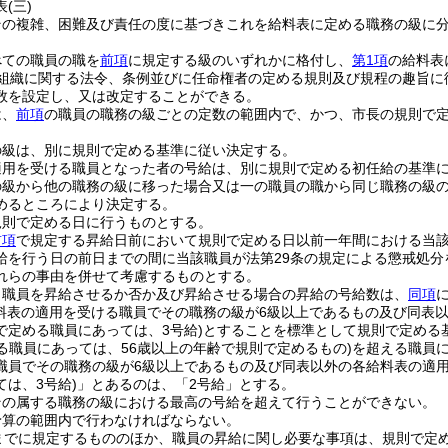
表
(三)
その複雑、困難及び責任の度に基づきこれを給料表に定める職務の級に
べての職員の職を
前項
に規定する級のいずれかに格付し、
第1項
の給料表
組織に関する法令、条例並びに任命権者の定める規則及び規程の趣旨に
数を設定し、又は改定することができる。
は、
前項
の職員の職務の級ごとの定数の範囲内で、かつ、市長の規則で
の級は、別に規則で定める基準に従い決定する。
適用を受ける職員となった者の号給は、別に規則で定める初任給の基準
の級から他の職務の級に移った場合又は一の職員の職から同じ職務の級
めるところにより決定する。
規則で定める日に行うものとする。
前項
で規定する昇給日前において規則で定める日以前一年間における当
給を行う日の前日までの間に当該職員が法第29条の規定による懲戒処
れらの事由を併せて考慮するものとする。
り職員を昇給させるか否か及び昇給させる場合の昇給の号給数は、
同項
給料表の適用を受ける職員でその職務の級が6級以上であるもの及び同表
で定める職員にあっては、3号給)
とすることを標準として規則で定める
る職員にあっては、56歳以上の年齢で規則で定めるもの)
を超える職員
職員でその職務の級が6級以上であるもの及び同表以外の各給料表の適
は、3号給)
」とあるのは、「2号給」とする。
その属する職務の級における最高の号給を超えて行うことができない。
予算の範囲内で行わなければならない。
までに規定するもののほか、職員の昇給に関し必要な事項は、規則で定