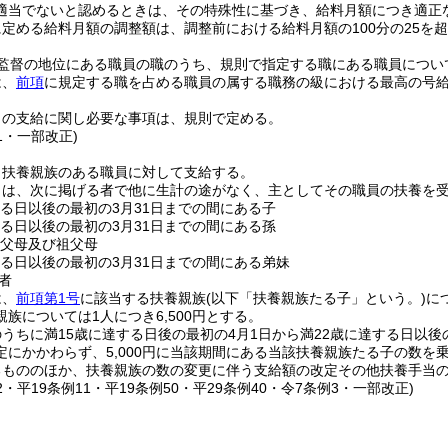
適当でないと認めるときは、その特殊性に基づき、給料月額につき適正
定める給料月額の調整額は、調整前における給料月額の100分の25を
監督の地位にある職員の職のうち、規則で指定する職にある職員につい
は、
前項
に規定する職を占める職員の属する職務の級における最高の号給
当の支給に関し必要な事項は、規則で定める。
11・一部改正)
、扶養親族のある職員に対して支給する。
とは、次に掲げる者で他に生計の途がなく、主としてその職員の扶養を
する日以後の最初の3月31日までの間にある子
する日以後の最初の3月31日までの間にある孫
の父母及び祖父母
する日以後の最初の3月31日までの間にある弟妹
者
は、
前項第1号
に該当する扶養親族
(以下「扶養親族たる子」という。)
に
族については1人につき6,500円とする。
うちに満15歳に達する日後の最初の4月1日から満22歳に達する日以後
定にかかわらず、5,000円に当該期間にある当該扶養親族たる子の数を
るもののほか、扶養親族の数の変更に伴う支給額の改定その他扶養手当
72・平19条例11・平19条例50・平29条例40・令7条例3・一部改正)