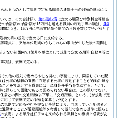
められるものとして規則で定める職員の通勤手当の月額の算出につ
おいては、その合計額)
、
第2項第2号
に定める額及び特別料金等相当
その合計額)
の合計額が15万円を超える職員の通勤手当の額は、
前3
期間につき、15万円に当該支給単位期間の月数を乗じて得た額とす
最初の月の規則で定める日に支給する。
当該職員に、支給単位期間のうちこれらの事由が生じた後の期間を
超えない範囲内で1箇月を単位として規則で定める期間
(自動車等に
な事項は、規則で定める。
病その他の規則で定めるやむを得ない事情により、同居していた配
又は公署の移転の直後に在勤する公署に通勤することが通勤距離を
ることを常況とする職員には、単身赴任手当を支給する。
ただし、
準に照らして困難であると認められない場合は、この限りでない。
の住居との間の交通距離
(以下単に「交通距離」という。)
が規則で定
に応じて規則で定める額を加算した額)
とする。
他の規則で定めるやむを得ない事情により、同居していた配偶者と
に通勤することが通勤距離等を考慮して規則で定める基準に照らし
項
の規定による単身赴任手当を支給される職員との権衡上必要があ