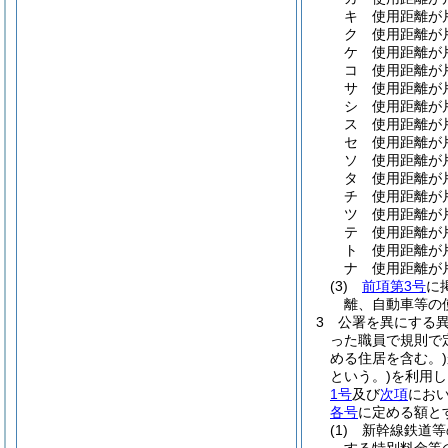
キ
使用距離が片
ク
使用距離が片
ケ
使用距離が片
コ
使用距離が片
サ
使用距離が片
シ
使用距離が片
ス
使用距離が片
セ
使用距離が片
ソ
使用距離が片
タ
使用距離が片
チ
使用距離が片
ツ
使用距離が片
テ
使用距離が片
ト
使用距離が片
ナ
使用距離が片
(3)
前項第3号
に
離、自動車等の
3
公署を異にする
った職員で規則で
める住居を含む。)
という。)
を利用し
1号
及び
次項
におい
各号
に定める額と
(1)
新幹線鉄道等