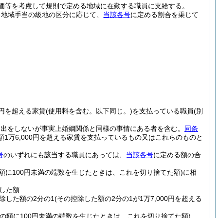
価等を考慮して規則で定める地域に在勤する職員に支給する。
る地域手当の級地の区分に応じて、
当該各号
に定める割合を乗じて
0円を超える家賃
(使用料を含む。以下同じ。)
を支払っている職員
(別
届出をしないが事実上婚姻関係と同様の事情にある者を含む。
同条
額1万6,000円を超える家賃を支払っているもの又はこれらのものと
号
のいずれにも該当する職員にあっては、
当該各号
に定める額の合
の額に100円未満の端数を生じたときは、これを切り捨てた額)
に相
除した額
控除した額の2分の1
(その控除した額の2分の1が1万7,000円を超える
その額に100円未満の端数を生じたときは、これを切り捨てた額)