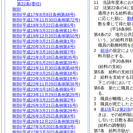
11
当該年度末にお
第22条
(委任)
12
法第22条の4
附則
適用される給料表
附則
(平成17年8月8日条例第48号)
に応じた額に、
勤
附則
(平成17年11月30日条例第72号)
数を乗じて得た額
附則
(平成18年3月22日条例第5号)
(平18条例
附則
(平成19年3月22日条例第11号)
第4条の2
地方公共
附則
(平成19年12月20日条例第50号)
いう。)
の給料月額
附則
(平成20年3月21日条例第1号)
職員の勤務時間を
附則
(平成20年3月21日条例第4号)
2
前項
の規定によ
附則
(平成21年3月18日条例第7号)
料月額とする。
附則
(平成21年3月18日条例第35号)
(平20条例
附則
(平成21年5月29日条例第39号)
(給料の支給)
附則
(平成21年11月30日条例第48号)
第5条
給料の支給
附則
(平成22年3月25日条例第18号)
2
給料を支給する日
附則
(平成22年3月25日条例第19号)
下この項において
附則
(平成22年11月29日条例第36号)
第6条
新たに職員
附則
(平成23年3月18日条例第6号)
る。
附則
(平成23年11月29日条例第29号)
2
職員が離職した
附則
(平成24年3月22日条例第2号)
3
職員が死亡した
附則
(平成25年3月21日条例第15号)
4
第1項
又は
第2項
附則
(平成25年3月21日条例第29号)
きは、その給料額
附則
(平成26年3月25日条例第4号)
し引いた日数を基
附則
(平成26年12月22日条例第39号)
(給料の調整額)
附則
(平成27年3月20日条例第3号)
第7条
給料月額が
附則
(平成27年3月20日条例第5号)