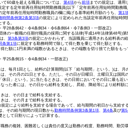
いて60歳を超える職員については、
第4項
から
前項
までの規定は、適用
に規定する定年前再任用短時間勤務職員
(以下「定年前再任用短時間勤務職
の定年前再任用短時間勤務職員の欄に掲げる基準給料月額のうち、
第1
務時間条例第2条第3項
の規定により定められた当該定年前再任用短時間
とする。
5・平28条例42・令4条例34・令6条例64・令7条例3・一部改正)
団体の一般職の任期付職員の採用に関する法律
(平成14年法律第48号)
第
は、
第3条第3項
の規定にかかわらず、当該職員に適用される給料表の
同条第1項
に規定する勤務時間で除して得た数を乗じて得た額とする。
り得た額に1円未満の端数があるときは、その端数を切り捨てた額をもっ
4・平25条例15・令4条例34・一部改正)
日は、毎月1回とし、給料の計算期間
(以下「給与期間」という。)
は、月
は、その月の21日とする。
ただし、その日が日曜日、土曜日又は国民
「休日」という。)
に当たるときは、その日前においてその日に最も近い
となった者には、その日から給料を支給し、昇給、降給等により給料額
ときは、その日まで給料を支給する。
ときは、その月まで給料を支給する。
の規定により給料を支給する場合であって、給与期間の初日から支給す
は、その給与期間の現日数から
勤務時間条例第3条第1項
、
第4条
及び
第5
礎として日割りによって計算する。
、職務の複雑、困難若しくは責任の度又は勤務の程度、勤務時間、勤労