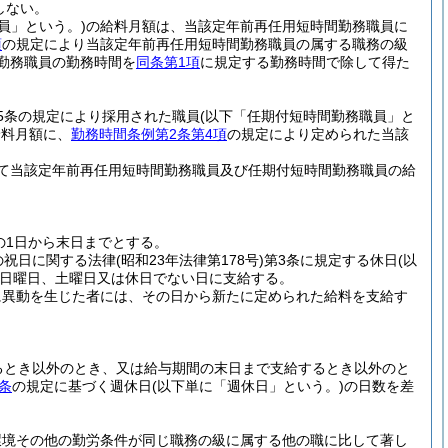
しない。
員」という。)
の給料月額は、当該定年前再任用短時間勤務職員に
項
の規定により当該定年前再任用短時間勤務職員の属する職務の級
勤務職員の勤務時間を
同条第1項
に規定する勤務時間で除して得た
5条の規定により採用された職員
(以下「任期付短時間勤務職員」と
給料月額に、
勤務時間条例第2条第4項
の規定により定められた当該
て当該定年前再任用短時間勤務職員及び任期付短時間勤務職員の給
の1日から末日までとする。
の祝日に関する法律
(昭和23年法律第178号)
第3条に規定する休日
(以
日曜日、土曜日又は休日でない日に支給する。
に異動を生じた者には、その日から新たに定められた給料を支給す
るとき以外のとき、又は給与期間の末日まで支給するとき以外のと
条
の規定に基づく週休日
(以下単に「週休日」という。)
の日数を差
環境その他の勤労条件が同じ職務の級に属する他の職に比して著し