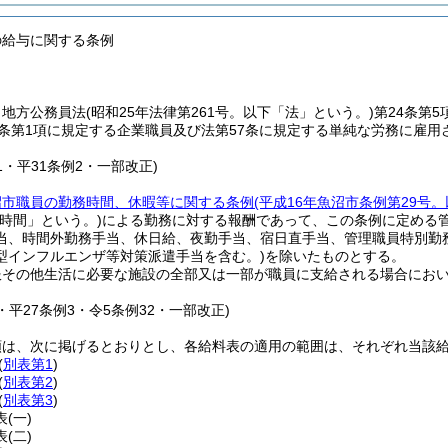
の給与に関する条例
、地方公務員法
(昭和25年法律第261号。以下「法」という。)
第24条第
5条第1項に規定する企業職員及び法第57条に規定する単純な労務に雇用
。
11・平31条例2・一部改正)
沼市職員の勤務時間、休暇等に関する条例
(平成16年魚沼市条例第29号
時間」という。)
による勤務に対する報酬であって、この条例に定める
当、時間外勤務手当、休日給、夜勤手当、宿日直手当、管理職員特別勤
型インフルエンザ等対策派遣手当を含む。)
を除いたものとする。
服その他生活に必要な施設の全部又は一部が職員に支給される場合にお
。
4・平27条例3・令5条例32・一部改正)
類は、次に掲げるとおりとし、各給料表の適用の範囲は、それぞれ当該
(
別表第1
)
(
別表第2
)
(
別表第3
)
表
(一)
表
(二)