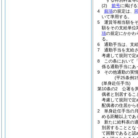
する特別料金等
(2)
前号
に掲げ
4
前項
の規定は、
いて準用する。
5
運賃等相当額を
額をその支給単位
項
の規定にかかわ
る。
6
通勤手当は、支
7
通勤手当を支給
考慮して規則で定
8
この条において
係る通勤手当にあっ
9
その他通勤の実
(平25条例
(単身赴任手当)
第10条の2
公署を
偶者と別居するこ
考慮して規則で定
配偶者の住居から
2
単身赴任手当の月
める距離以上であ
3
新たに給料表の
別居することとな
て困難であると認