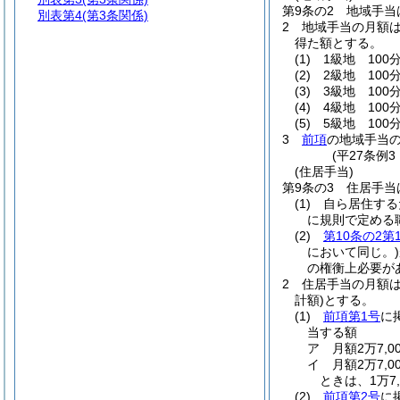
第9条の2
地域手当
別表第4
(第3条関係)
2
地域手当の月額
得た額とする。
(1)
1級地 100分
(2)
2級地 100分
(3)
3級地 100分
(4)
4級地 100
(5)
5級地 100
3
前項
の地域手当
(平27条例
(住居手当)
第9条の3
住居手当
(1)
自ら居住する
に規則で定める
(2)
第10条の2第
において同じ。)
の権衡上必要が
2
住居手当の月額
計額)
とする。
(1)
前項第1号
に
当する額
ア
月額2万7,
イ
月額2万7,
ときは、1万7,
(2)
前項第2号
に