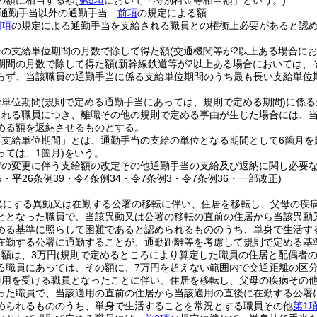
の額に相当する額
(
第5項
において「特別料金等相当額」という。)
る通勤手当以外の通勤手当
前項
の規定による額
同項
の規定による通勤手当を支給される職員との権衡上必要があると認
その支給単位期間の月数で除して得た額
(交通機関等が2以上ある場合に
期間の月数で除して得た額
(新幹線鉄道等が2以上ある場合においては、
らず、当該職員の通勤手当に係る支給単位期間のうち最も長い支給単位
給単位期間
(規則で定める通勤手当にあっては、規則で定める期間)
に係る
される職員につき、離職その他の規則で定める事由が生じた場合には、
める額を返納させるものとする。
「支給単位期間」とは、通勤手当の支給の単位となる期間として6箇月を
ては、1箇月)
をいう。
情の変更に伴う支給額の改定その他通勤手当の支給及び返納に関し必要
15・平26条例39・令4条例34・令7条例3・令7条例36・一部改正)
異にする異動又は在勤する公署の移転に伴い、住居を移転し、父母の疾
ととなった職員で、当該異動又は公署の移転の直前の住居から当該異動
める基準に照らして困難であると認められるもののうち、単身で生活す
在勤する公署に通勤することが、通勤距離等を考慮して規則で定める基
額は、3万円
(規則で定めるところにより算定した職員の住居と配偶者
る職員にあっては、その額に、7万円を超えない範囲内で交通距離の区分
適用を受ける職員となったことに伴い、住居を移転し、父母の疾病その
った職員で、当該適用の直前の住居から当該適用の直後に在勤する公署
められるもののうち、単身で生活することを常況とする職員その他
第1