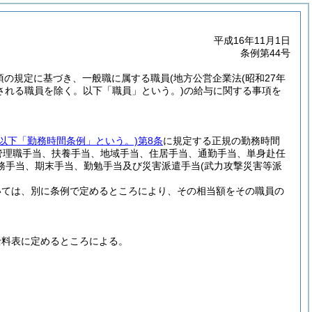
平成16年11月1日
条例第44号
5項の規定に基づき、一般職に属する職員
(地方公営企業法
(昭和27年
される職員を除く。以下「職員」という。)
の給与に関する事項を
。以下「勤務時間条例」という。)
第8条
に規定する正規の勤務時間
管理職手当、扶養手当、地域手当、住居手当、通勤手当、単身赴任
務手当、期末手当、勤勉手当及び災害派遣手当
(武力攻撃災害等派
いては、別に条例で定めるところにより、その相当額をその職員の
給料表に定めるところによる。