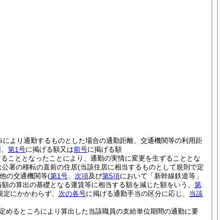
歩により通勤するものとした場合の通勤距離、交通機関等の利用距
額、
第1号
に掲げる額又は
前号
に掲げる額
することとなったことにより、通勤の実情に変更を生ずることとな
は公署の移転の直前の住居
(当該住居に相当するものとして規則で定
他の交通機関等
(
第1号
、
次項
及び
第5項
において「新幹線鉄道等」
当額の算出の基礎となる運賃等に相当する額を減じた額をいう。
第
規定にかかわらず、
次の各号
に掲げる通勤手当の区分に応じ、
当該
定めるところにより算出した当該職員の支給単位期間の通勤に要