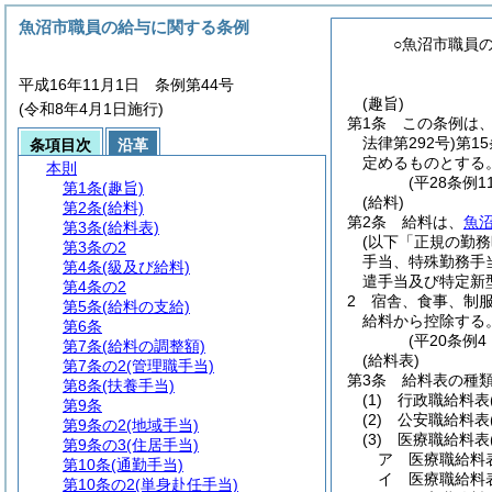
魚沼市職員の給与に関する条例
○魚沼市職員
平成16年11月1日 条例第44号
(趣旨)
(令和8年4月1日施行)
第1条
この条例は
法律第292号)
第1
条項目次
沿革
定めるものとする
本則
(平28条例
第1条
(趣旨)
(給料)
第2条
(給料)
第2条
給料は、
魚
第3条
(給料表)
(以下「正規の勤務
第3条の2
手当、特殊勤務手
第4条
(級及び給料)
遣手当及び特定新
第4条の2
2
宿舎、食事、制
第5条
(給料の支給)
給料から控除する
第6条
(平20条例
第7条
(給料の調整額)
(給料表)
第7条の2
(管理職手当)
第3条
給料表の種
第8条
(扶養手当)
(1)
行政職給料表
第9条
(2)
公安職給料表
第9条の2
(地域手当)
(3)
医療職給料表
第9条の3
(住居手当)
ア
医療職給料
第10条
(通勤手当)
イ
医療職給料
第10条の2
(単身赴任手当)