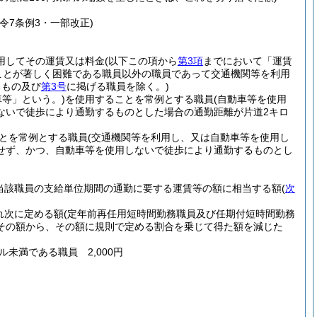
・令7条例3・一部改正)
用してその運賃又は料金
(以下この項から
第3項
までにおいて「運賃
ことが著しく困難である職員以外の職員であって交通機関等を利用
るもの及び
第3号
に掲げる職員を除く。)
等」という。)
を使用することを常例とする職員
(自動車等を使用
ないで徒歩により通勤するものとした場合の通勤距離が片道2キロ
とを常例とする職員
(交通機関等を利用し、又は自動車等を使用し
せず、かつ、自動車等を使用しないで徒歩により通勤するものとし
当該職員の支給単位期間の通勤に要する運賃等の額に相当する額
(
次
れ次に定める額
(定年前再任用短時間勤務職員及び任期付短時間勤務
その額から、その額に規則で定める割合を乗じて得た額を減じた
ル未満である職員 2,000円