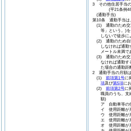
3
その他住居手当
(平21条例
(通勤手当)
第10条
通勤手当は
(1)
通勤のため交
等」という。)
を
しないで徒歩に
(2)
通勤のため自
しなければ通勤
メートル未満で
(3)
通勤のため交
なければ通勤す
た場合の通勤距
2
通勤手当の月額
(1)
前項第1号
に
項
及び
第5項
に
(2)
前項第2号
に
職員のうち、支
額)
ア
自動車等の
イ
使用距離が片
ウ
使用距離が片
エ
使用距離が
オ
使用距離が片
カ
使用距離が片