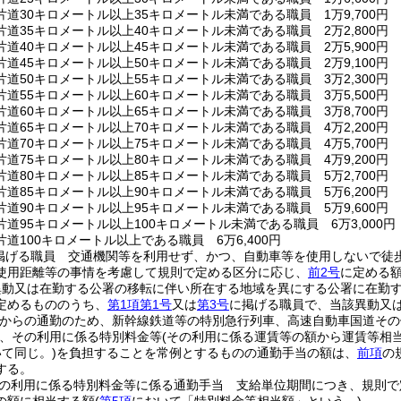
道30キロメートル以上35キロメートル未満である職員 1万9,700円
道35キロメートル以上40キロメートル未満である職員 2万2,800円
道40キロメートル以上45キロメートル未満である職員 2万5,900円
道45キロメートル以上50キロメートル未満である職員 2万9,100円
道50キロメートル以上55キロメートル未満である職員 3万2,300円
道55キロメートル以上60キロメートル未満である職員 3万5,500円
道60キロメートル以上65キロメートル未満である職員 3万8,700円
道65キロメートル以上70キロメートル未満である職員 4万2,200円
道70キロメートル以上75キロメートル未満である職員 4万5,700円
道75キロメートル以上80キロメートル未満である職員 4万9,200円
道80キロメートル以上85キロメートル未満である職員 5万2,700円
道85キロメートル以上90キロメートル未満である職員 5万6,200円
道90キロメートル以上95キロメートル未満である職員 5万9,600円
道95キロメートル以上100キロメートル未満である職員 6万3,000円
道100キロメートル以上である職員 6万6,400円
掲げる職員 交通機関等を利用せず、かつ、自動車等を使用しないで徒
使用距離等の事情を考慮して規則で定める区分に応じ、
前2号
に定める
異動又は在勤する公署の移転に伴い所在する地域を異にする公署に在勤
定めるもののうち、
第1項第1号
又は
第3号
に掲げる職員で、当該異動又
からの通勤のため、新幹線鉄道等の特別急行列車、高速自動車国道その
、その利用に係る特別料金等
(その利用に係る運賃等の額から運賃等相
て同じ。)
を負担することを常例とするものの通勤手当の額は、
前項
の
する。
の利用に係る特別料金等に係る通勤手当 支給単位期間につき、規則で