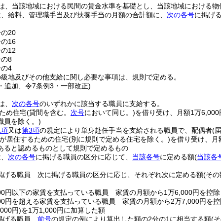
は、当該地域における民間の賃金水準を基礎とし、当該地域における物
は、給料、管理職手当及び扶養手当の月額の合計額に、
次の各号
に掲げ
の20
の16
の12
分の8
分の4
の級地及びその他支給に関し必要な事項は、規則で定める。
3・追加、令7条例3・一部改正)
は、
次の各号
のいずれかに該当する職員に支給する。
ため住宅
(貸間を含む。
次号
において同じ。)
を借り受け、月額1万6,00
職員を除く。)
1項
又は
第3項
の規定により単身赴任手当を支給される職員で、配偶者
(
が居住するための住宅
(別に規則で定める住宅を除く。)
を借り受け、月
あると認めるものとして規則で定めるもの
は、
次の各号
に掲げる職員の区分に応じて、
当該各号
に定める額
(
当該各
掲げる職員 次に掲げる職員の区分に応じ、それぞれ次に定める額
(そ
000円以下の家賃を支払っている職員 家賃の月額から1万6,000円を控
000円を超える家賃を支払っている職員 家賃の月額から2万7,000円を
000円)
を1万1,000円に加算した額
掲げる職員
前号
の規定の例により算出した額の2分の1に相当する額
(