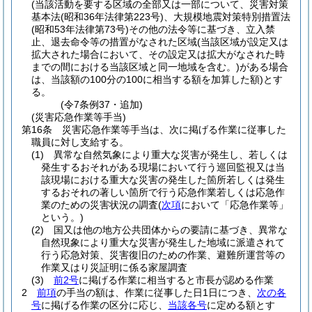
(当該活動を要する区域の全部又は一部について、災害対策
基本法
(昭和36年法律第223号)
、大規模地震対策特別措置法
(昭和53年法律第73号)
その他の法令等に基づき、立入禁
止、退去命令等の措置がなされた区域
(当該区域が設定又は
拡大された場合において、その設定又は拡大がなされた時
までの間における当該区域と同一地域を含む。)
がある場合
は、当該額の100分の100に相当する額を加算した額)
とす
る。
(令7条例37・追加)
(災害応急作業等手当)
第16条
災害応急作業等手当は、次に掲げる作業に従事した
職員に対し支給する。
(1)
異常な自然気象により重大な災害が発生し、若しくは
発生するおそれがある現場において行う巡回監視又は当
該現場における重大な災害の発生した箇所若しくは発生
するおそれの著しい箇所で行う応急作業若しくは応急作
業のための災害状況の調査
(
次項
において「応急作業等」
という。)
(2)
国又は他の地方公共団体からの要請に基づき、異常な
自然現象により重大な災害が発生した地域に派遣されて
行う応急対策、災害復旧のための作業、避難所運営等の
作業又はり災証明に係る家屋調査
(3)
前2号
に掲げる作業に相当すると市長が認める作業
2
前項
の手当の額は、作業に従事した日1日につき、
次の各
号
に掲げる作業の区分に応じ、
当該各号
に定める額とす