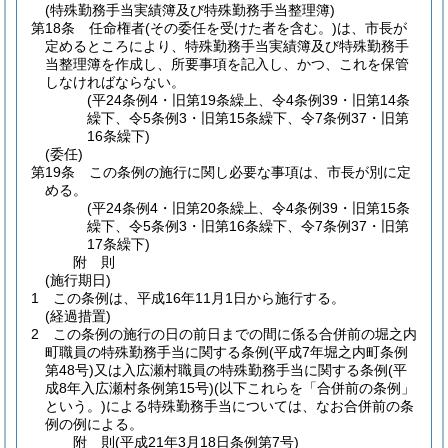
(特殊勤務手当実績簿及び特殊勤務手当整理簿)
第18条
任命権者
(その委任を受けた者を含む。)
は、市長が
定めるところにより、特殊勤務手当実績簿及び特殊勤務手
当整理簿を作成し、所要事項を記入し、かつ、これを保管
しなければならない。
(平24条例4・旧第19条繰上、令4条例39・旧第14条
繰下、令5条例3・旧第15条繰下、令7条例37・旧第
16条繰下)
(委任)
第19条
この条例の施行に関し必要な事項は、市長が別に定
める。
(平24条例4・旧第20条繰上、令4条例39・旧第15条
繰下、令5条例3・旧第16条繰下、令7条例37・旧第
17条繰下)
附
則
(施行期日)
1
この条例は、平成16年11月1日から施行する。
(経過措置)
2
この条例の施行の日の前日までの間に係る合併前の堀之内
町職員の特殊勤務手当に関する条例
(平成7年堀之内町条例
第48号)
又は入広瀬村職員の特殊勤務手当に関する条例
(平
成8年入広瀬村条例第15号)
(以下これらを「合併前の条例」
という。)
による特殊勤務手当については、なお合併前の条
例の例による。
附
則
(平成21年3月18日
条例第7号)