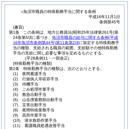
○魚沼市職員の特殊勤務手当に関する条例
平成16年11月1日
条例第45号
(趣旨)
第1条
この条例は、地方公務員法
(昭和25年法律第261号)
第
24条第5項に基づき、
魚沼市職員の給与に関する条例
(平成
16年魚沼市条例第44号)
第11条第2項
に規定する特殊勤務手
当の種類、支給される職員の範囲、支給額その他特殊勤務
手当の支給に関し必要な事項を定めるものとする。
(平28条例11・一部改正)
(特殊勤務手当の種類)
第2条
特殊勤務手当の種類は、次のとおりとする。
(1)
夜間看護手当
(2)
行旅病人等収容手当
(3)
待機手当
(4)
ごみ処理作業手当
(5)
救急出動手当
(6)
山岳捜索救助出動手当
(7)
災害出動手当
(8)
夜間特殊業務手当
(9)
高所作業手当
(10)
潜水救助作業手当
(11)
看護職員処遇改善手当