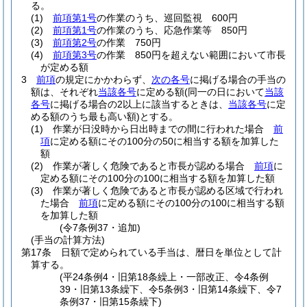
る。
(1)
前項第1号
の作業のうち、巡回監視 600円
(2)
前項第1号
の作業のうち、応急作業等 850円
(3)
前項第2号
の作業 750円
(4)
前項第3号
の作業 850円を超えない範囲において市長
が定める額
3
前項
の規定にかかわらず、
次の各号
に掲げる場合の手当の
額は、それぞれ
当該各号
に定める額
(同一の日において
当該
各号
に掲げる場合の2以上に該当するときは、
当該各号
に定
める額のうち最も高い額)
とする。
(1)
作業が日没時から日出時までの間に行われた場合
前
項
に定める額にその100分の50に相当する額を加算した
額
(2)
作業が著しく危険であると市長が認める場合
前項
に
定める額にその100分の100に相当する額を加算した額
(3)
作業が著しく危険であると市長が認める区域で行われ
た場合
前項
に定める額にその100分の100に相当する額
を加算した額
(令7条例37・追加)
(手当の計算方法)
第17条
日額で定められている手当は、暦日を単位として計
算する。
(平24条例4・旧第18条繰上・一部改正、令4条例
39・旧第13条繰下、令5条例3・旧第14条繰下、令7
条例37・旧第15条繰下)