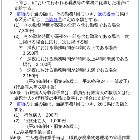
下同じ。)
において行われる看護等の業務に従事した場合に
支給する。
2
前項
の手当の額は、その勤務1回につき、
次の各号
に掲げ
る区分に応じ、
当該各号
に定める額とする。
(1)
その勤務時間が深夜の全部を含む勤務である場合
7,300円
(2)
その勤務時間が深夜の一部を含む勤務である場合 次
に掲げる場合に応じ、次に掲げる額
ア
深夜における勤務時間が4時間以上である場合
3,550円
イ
深夜における勤務時間が2時間以上4時間未満である
場合 3,100円
ウ
深夜における勤務時間が2時間未満である場合
2,150円
(平24条例4・旧第6条繰上、平30条例24・一部改正)
(行旅病人等収容手当)
第5条
行旅病人等収容手当は、職員が行旅病人の救護又は行
旅死亡人の埋葬等の事務に従事した場合に支給する。
2
前項
の手当の額は、当該事務1回につき、次に掲げる額と
する。
(1)
行旅病人 290円
(2)
行旅死亡人 1,000円
(平24条例4・旧第8条繰上)
(ごみ処理作業手当)
第6条
ごみ処理作業手当は、職員が廃棄物処理場の管理作業