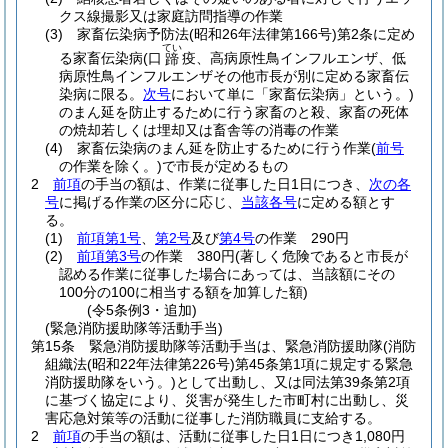
クス線撮影又は家庭訪問指導の作業
(3)
家畜伝染病予防法
(昭和26年法律第166号)
第2条に定め
てい
る家畜伝染病
(口
疫、高病原性鳥インフルエンザ、低
蹄
病原性鳥インフルエンザその他市長が別に定める家畜伝
染病に限る。
次号
において単に「家畜伝染病」という。)
のまん延を防止するために行う家畜のと殺、家畜の死体
の焼却若しくは埋却又は畜舎等の消毒の作業
(4)
家畜伝染病のまん延を防止するために行う作業
(
前号
の作業を除く。)
で市長が定めるもの
2
前項
の手当の額は、作業に従事した日1日につき、
次の各
号
に掲げる作業の区分に応じ、
当該各号
に定める額とす
る。
(1)
前項第1号
、
第2号
及び
第4号
の作業 290円
(2)
前項第3号
の作業 380円
(著しく危険であると市長が
認める作業に従事した場合にあっては、当該額にその
100分の100に相当する額を加算した額)
(令5条例3・追加)
(緊急消防援助隊等活動手当)
第15条
緊急消防援助隊等活動手当は、緊急消防援助隊
(消防
組織法
(昭和22年法律第226号)
第45条第1項に規定する緊急
消防援助隊をいう。)
として出動し、又は同法第39条第2項
に基づく協定により、災害が発生した市町村に出動し、災
害応急対策等の活動に従事した消防職員に支給する。
2
前項
の手当の額は、活動に従事した日1日につき1,080円