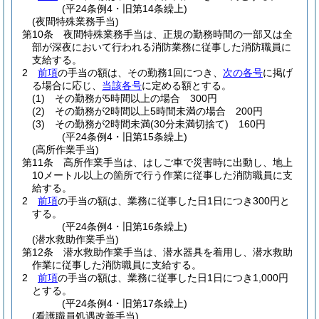
(平24条例4・旧第14条繰上)
(夜間特殊業務手当)
第10条
夜間特殊業務手当は、正規の勤務時間の一部又は全
部が深夜において行われる消防業務に従事した消防職員に
支給する。
2
前項
の手当の額は、その勤務1回につき、
次の各号
に掲げ
る場合に応じ、
当該各号
に定める額とする。
(1)
その勤務が5時間以上の場合 300円
(2)
その勤務が2時間以上5時間未満の場合 200円
(3)
その勤務が2時間未満
(30分未満切捨て)
160円
(平24条例4・旧第15条繰上)
(高所作業手当)
第11条
高所作業手当は、はしご車で災害時に出動し、地上
10メートル以上の箇所で行う作業に従事した消防職員に支
給する。
2
前項
の手当の額は、業務に従事した日1日につき300円と
する。
(平24条例4・旧第16条繰上)
(潜水救助作業手当)
第12条
潜水救助作業手当は、潜水器具を着用し、潜水救助
作業に従事した消防職員に支給する。
2
前項
の手当の額は、業務に従事した日1日につき1,000円
とする。
(平24条例4・旧第17条繰上)
(看護職員処遇改善手当)