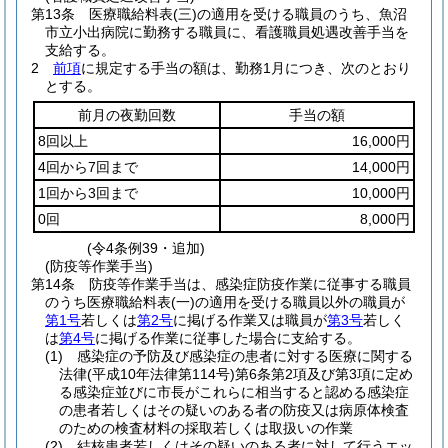
第13条
医療職給料表
(三)
の適用を受ける職員のうち、魚沼
市立小出病院に勤務する職員に、看護職員処遇改善手当を
支給する。
2
前項
に規定する手当の額は、勤務1月につき、次のとおり
とする。
前月の夜勤回数
手当の額
8回以上
16,000円
4回から7回まで
14,000円
1回から3回まで
10,000円
0回
8,000円
(令4条例39・追加)
(防疫等作業手当)
第14条
防疫等作業手当は、感染症防疫作業に従事する職員
のうち医療職給料表
(一)
の適用を受ける職員以外の職員が
第1号
若しくは
第2号
に掲げる作業又は職員が
第3号
若しく
は
第4号
に掲げる作業に従事した場合に支給する。
(1)
感染症の予防及び感染症の患者に対する医療に関する
法律
(平成10年法律第114号)
第6条第2項及び第3項に定め
る感染症並びに市長がこれらに相当すると認める感染症
の患者若しくはその疑いのある者の防疫又は病原体検査
のための検査材料の採取若しくは取扱いの作業
(2)
結核患者若しくはその疑いのある者に対して行うエッ