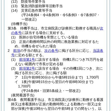
(12)
防疫等作業手当
(13)
緊急消防援助隊等活動手当
(14)
災害応急作業等手当
(平24条例4・令4条例39・令5条例3・令7条例37・
一部改正)
(待機手当)
第3条
待機手当は、市立病院及び診療所に勤務する職員が
次
の各号
に該当する場合に支給する。
(1)
医師が自宅待機を常態としている場合
(2)
正規の勤務時間以外の時間に救急業務に対応するた
め、待機を命ぜられた場合
2
前項
の手当の額は、
次の各号
に掲げる区分に応じ、
当該各
号
に定める額とする。
(1)
前項第1号
に該当する場合 待機1月につき75万円を超
えない範囲内で市長が定める額
(2)
前項第2号
に該当する場合 その待機1回につき、次に
掲げる区分に応じ、次に掲げる額
ア
1日
(午前8時30分から午後5時15分まで)
1,700円
イ
1夜
(午後5時15分から翌日の午前8時30分まで)
1,700円
(平24条例4・旧第5条繰上・一部改正)
(夜間看護手当)
第4条
夜間看護手当は、市立病院及び診療所に勤務する看護
師又は准看護師が正規の勤務時間による勤務の一部又は全
部が深夜
(午後10時から翌日の午前5時までの間をいう。以