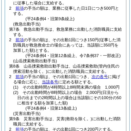
に従事した場合に支給する。
2
前項
の手当の額は、業務に従事した日1日につき500円と
する。
(平24条例4・旧第9条繰上)
(救急出動手当)
第7条
救急出動手当は、救急業務に出動した消防職員に支給
する。
2
前項
の手当の額は、その出動1回につき150円
(従事した消
防職員が救急救命士の場合にあっては、当該額に350円を
加算した額)
とする。
(平24条例4・旧第12条繰上、令7条例37・一部改正)
(山岳捜索救助出動手当)
第8条
山岳捜索救助出動手当は、山岳捜索救助
(管内住民の
捜索活動を除く。)
に出動した消防職員に支給する。
2
前項
の手当の額は、その出動1回につき、
次の各号
に掲げ
る場合に応じ、
当該各号
に定める額とする。
(1)
その出動時間が4時間以上8時間未満の場合 1,000円
(2)
その出動時間が8時間以上の場合 2,000円
(日没から
日の出までの2時間以上の場合は当該額にその100分の50
に相当する額を加算した額)
(平24条例4・旧第13条繰上)
(災害出動手当)
第9条
災害出動手当は、災害
(救助を除く。)
に出動した消防
職員に支給する。
2
前項
の手当の額は、その出動1回につき200円とする。