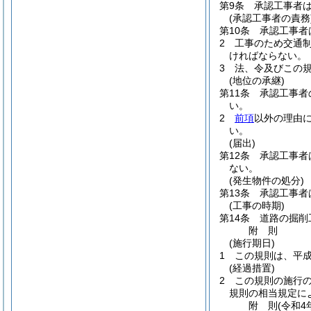
第9条
承認工事者
(承認工事者の責務
第10条
承認工事者
2
工事のため交通
ければならない。
3
法、令及びこの
(地位の承継)
第11条
承認工事者
い。
2
前項
以外の理由
い。
(届出)
第12条
承認工事者
ない。
(発生物件の処分)
第13条
承認工事者
(工事の時期)
第14条
道路の掘削
附
則
(施行期日)
1
この規則は、平成
(経過措置)
2
この規則の施行
規則の相当規定に
附
則
(令和4