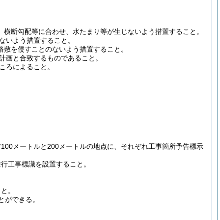
状、横断勾配等に合わせ、水たまり等が生じないよう措置すること。
せないよう措置すること。
道路敷を侵すことのないよう措置すること。
来計画と合致するものであること。
ところによること。
00メートルと200メートルの地点に、それぞれ工事箇所予告標示
兼行工事標識を設置すること。
こと。
とができる。