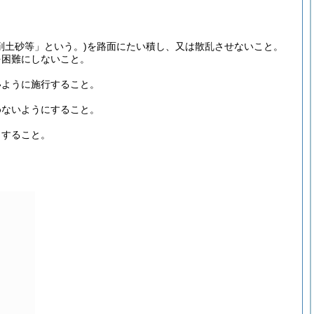
削土砂等」という。)を路面にたい積し、又は散乱させないこと。
を困難にしないこと。
いように施行すること。
めないようにすること。
出すること。