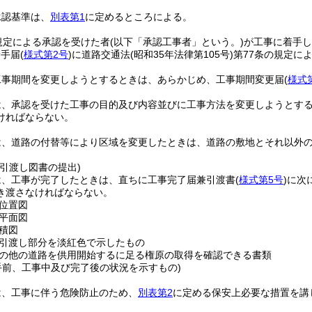
承認基準は、
別表第1
に定めるところによる。
規定による承認を受けた者
(以下「承認工事者」という。)
が工事に着手し
着手届
(
様式第2号
)
に道路交通法
(昭和35年法律第105号)
第77条の規定に
工事期間を変更しようとするときは、あらかじめ、工事期間変更届
(
様式
は、承認を受けた工事の目的及び内容並びに工事方法を変更しようとす
ければならない。
は、道路の付替等により区域を変更したときは、道路の敷地とそれ以外
引渡し図書の提出)
は、工事が完了したときは、直ちに工事完了届兼引渡書
(
様式第5号
)
に次
き渡さなければならない。
位置図
平面図
積図
引渡し部分を淡紅色で示したもの
の他の道路を供用開始するに足る権原の取得を確認できる書類
手前、工事中及び完了後の状況を示すもの)
は、工事に伴う危険防止のため、
別表第2
に定める保安上必要な措置を講