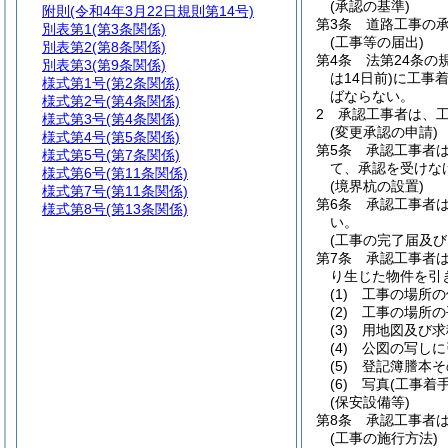
(承認の基準)
附則
(令和4年3月22日規則第14号)
第3条
道路工事の
別表第1
(第3条関係)
(工事等の届出)
別表第2
(第8条関係)
第4条
法第24条の
別表第3
(第9条関係)
は14日前)
に工事
様式第1号
(第2条関係)
ばならない。
様式第2号
(第4条関係)
2
承認工事者は、
様式第3号
(第4条関係)
(変更承認の申請)
様式第4号
(第5条関係)
第5条
承認工事者
様式第5号
(第7条関係)
て、承認を受けな
様式第6号
(第11条関係)
(境界杭の設置)
様式第7号
(第11条関係)
第6条
承認工事者
様式第8号
(第13条関係)
い。
(工事の完了届及び
第7条
承認工事者
り生じた物件を引
(1)
工事の場所の
(2)
工事の場所の
(3)
用地図及び求
(4)
公図の写しに
(5)
登記簿謄本そ
(6)
写真
(工事着
(保安設備等)
第8条
承認工事者
(工事の施行方法)