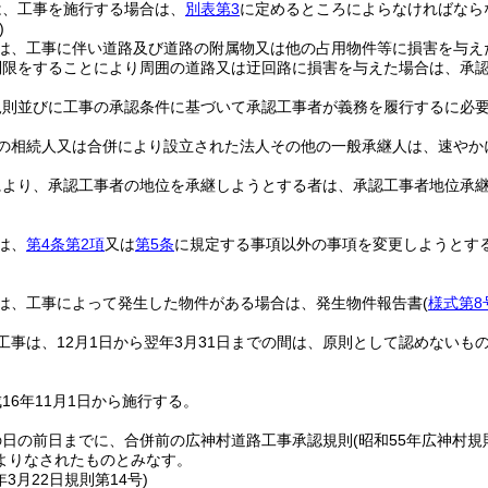
は、工事を施行する場合は、
別表第3
に定めるところによらなければなら
)
は、工事に伴い道路及び道路の附属物又は他の占用物件等に損害を与え
制限をすることにより周囲の道路又は迂回路に損害を与えた場合は、承
規則並びに工事の承認条件に基づいて承認工事者が義務を履行するに必
の相続人又は合併により設立された法人その他の一般承継人は、速やか
により、承認工事者の地位を承継しようとする者は、承認工事者地位承
は、
第4条第2項
又は
第5条
に規定する事項以外の事項を変更しようとす
は、工事によって発生した物件がある場合は、発生物件報告書
(
様式第8
工事は、12月1日から翌年3月31日までの間は、原則として認めないも
16年11月1日から施行する。
の日の前日までに、合併前の広神村道路工事承認規則
(昭和55年広神村規
よりなされたものとみなす。
年3月22日
規則第14号)