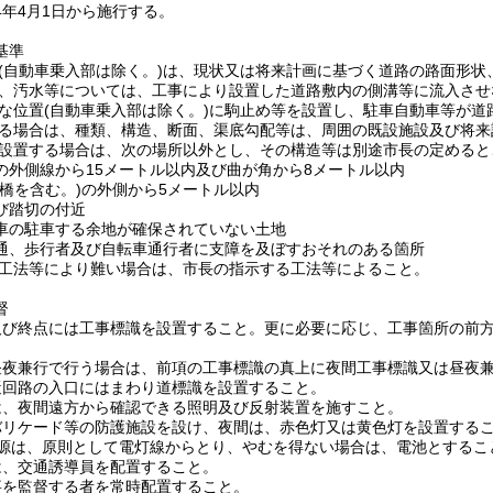
4年4月1日から施行する。
基準
盤面(自動車乗入部は除く。)は、現状又は将来計画に基づく道路の路面形
雨水、汚水等については、工事により設置した道路敷内の側溝等に流入さ
適当な位置(自動車乗入部は除く。)に駒止め等を設置し、駐車自動車等が
置する場合は、種類、構造、断面、渠底勾配等は、周囲の既設施設及び将
部を設置する場合は、次の場所以外とし、その構造等は別途市長の定める
の外側線から15メートル以内及び曲が角から8メートル以内
橋を含む。)の外側から5メートル以内
び踏切の付近
車の駐車する余地が確保されていない土地
通、歩行者及び自転車通行者に支障を及ぼすおそれのある箇所
める工法等により難い場合は、市長の指示する工法等によること。
督
及び終点には工事標識を設置すること。更に必要に応じ、工事箇所の前方1
。
昼夜兼行で行う場合は、前項の工事標識の真上に夜間工事標識又は昼夜
迂回路の入口にはまわり道標識を設置すること。
は、夜間遠方から確認できる照明及び反射装置を施すこと。
バリケード等の防護施設を設け、夜間は、赤色灯又は黄色灯を設置する
電源は、原則として電灯線からとり、やむを得ない場合は、電池とするこ
は、交通誘導員を配置すること。
事を監督する者を常時配置すること。