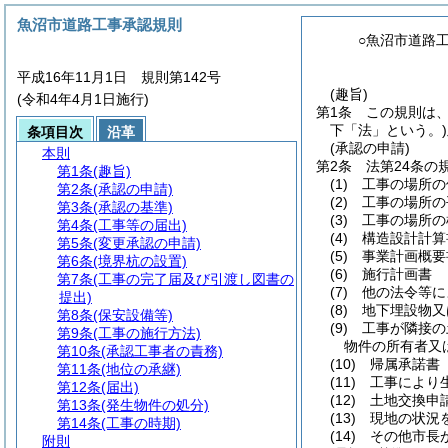
魚沼市道路工事承認規則
○魚沼市道路
平成16年11月1日 規則第142号
(趣旨)
(令和4年4月1日施行)
第1条
この規則は
下「法」という。)
条項目次
沿革
(承認の申請)
本則
第2条
法第24条の
第1条
(趣旨)
(1)
工事の場所の
第2条
(承認の申請)
(2)
工事の場所の
第3条
(承認の基準)
(3)
工事の場所の
第4条
(工事等の届出)
(4)
構造設計計算
第5条
(変更承認の申請)
(5)
事業計画概要
第6条
(境界杭の設置)
(6)
施行計画書
第7条
(工事の完了届及び引渡し図書の
(7)
他の法令等に
提出)
(8)
地下埋設物又
第8条
(保安設備等)
(9)
工事が隣接の
第9条
(工事の施行方法)
物件の所有者又
第10条
(承認工事者の責務)
(10)
帰属承諾書
第11条
(地位の承継)
(11)
工事により
第12条
(届出)
(12)
土地交換申
第13条
(発生物件の処分)
(13)
現地の状況
第14条
(工事の時期)
(14)
その他市長
附則