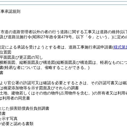
工事承認規則
、市道の道路管理者以外の者の行う道路に関する工事又は道路の維持
(以
及び道路法施行令
(昭和27年政令第479号。以下「令」という。)
に定め
規定による承認を受けようとする者は、道路工事施行承認申請書
(
様式第
位置図
平面図及び更正図の写し
横断面図、縦断面図及び構造図
(縦断面図及び構造図は、軽易なものに
書
(軽易な者については、省略することができる。)
書
より官公署の許認可又は確認を必要とするときは、その許認可書又は確
は橋梁添加物等を示す図面及びそれらの調書
土地、建物若しくはその他の物件
(占用物件を含む。)
の所有者又は利用
は利用者の同意書
生じた損害賠償責任負担調書
請書
を示す写真
が必要と認める書類