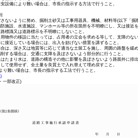
保安設備により難い場合は、市長の指示する方法で行うこと。
則
ぼさないように努め、掘削土砂又は工事用器具、機械、材料等(以下「掘
消防施設、水道施設、マンホール等の所在箇所を不明瞭にし、又は接近
道路標識又は道路標示を不明瞭にしないこと。
占用物件の移設に当たっては、占用者の立会を求める等して、支障のな
等に接近している場合には、出入を妨げない措置を講ずること。
場合は、深さ又は地質等に応じて適当な土留工を施し、周囲の路盤を緩
掘削する場合は、交通に支障を及ぼさないよう部分的に行うこと。
又はたまり水は、道路の構造その他に影響を及ぼさないよう路面外に排
として使用せず、全土量を良質土で入れ替えて埋め戻すこと。
により難い場合は、市長の指示する工法で行うこと。
)
4・一部改正)