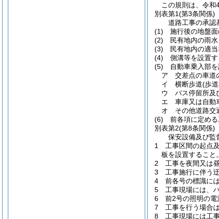
この規則は、令和
別表第1
(第3条関係)
道路工事の承認
(1) 施行後の地
(2) 民有地内の
(3) 民有地内の
(4) 側溝等を設
(5) 自動車乗入
ア 交差点の車道
イ 横断歩道(歩道
ウ バス停留所及
エ 車庫又は自動
オ その他道路交
(6) 前各項に定
別表第2
(第8条関係)
保安設備及び監
1 工事区間の起点
板を設置すること
2 工事を夜間又は
3 工事施行に伴う
4 前各号の標識に
5 工事現場には、
6 前2号の照明の
7 工事を行う場合
8 工事現場には工