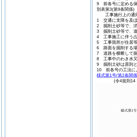
9 前各号に定める
別表第3
(第9条関係)
工事施行上の通
1 交通に支障を及
2 掘削土砂等で、
3 掘削土砂等で、
4 工事施工に伴う
5 工事箇所が住居
6 路面を掘削する
7 道路を横断して
8 工事中のわき水
9 掘削土砂は原則
10 前各号の工法
様式第1号
(第2条関係
(令4規則1