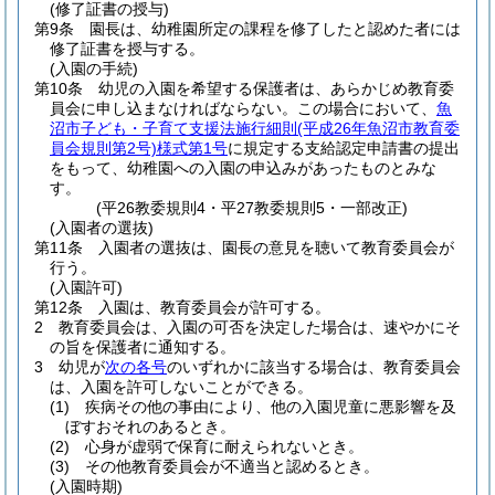
(修了証書の授与)
第9条
園長は、幼稚園所定の課程を修了したと認めた者には
修了証書を授与する。
(入園の手続)
第10条
幼児の入園を希望する保護者は、あらかじめ教育委
員会に申し込まなければならない。
この場合において、
魚
沼市子ども・子育て支援法施行細則
(平成26年魚沼市教育委
員会規則第2号)
様式第1号
に規定する支給認定申請書の提出
をもって、幼稚園への入園の申込みがあったものとみな
す。
(平26教委規則4・平27教委規則5・一部改正)
(入園者の選抜)
第11条
入園者の選抜は、園長の意見を聴いて教育委員会が
行う。
(入園許可)
第12条
入園は、教育委員会が許可する。
2
教育委員会は、入園の可否を決定した場合は、速やかにそ
の旨を保護者に通知する。
3
幼児が
次の各号
のいずれかに該当する場合は、教育委員会
は、入園を許可しないことができる。
(1)
疾病その他の事由により、他の入園児童に悪影響を及
ぼすおそれのあるとき。
(2)
心身が虚弱で保育に耐えられないとき。
(3)
その他教育委員会が不適当と認めるとき。
(入園時期)