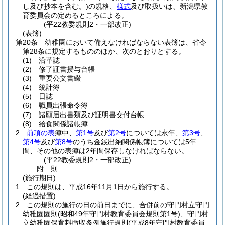
し及び抄本を含む。)
の規格、
様式
及び取扱いは、新潟県教
育委員会の定めるところによる。
(平22教委規則2・一部改正)
(表簿)
第20条
幼稚園において備えなければならない表簿は、省令
第28条に規定するもののほか、次のとおりとする。
(1)
沿革誌
(2)
修了証書授与台帳
(3)
重要公文書綴
(4)
統計簿
(5)
日誌
(6)
職員出張命令簿
(7)
諸願届出書類及び証明書交付台帳
(8)
給食関係諸帳簿
2
前項の表
簿中、
第1号
及び
第2号
については永年、
第3号
、
第4号
及び
第8号
のうち金銭出納関係帳簿については5年
間、その他の表簿は2年間保存しなければならない。
(平22教委規則2・一部改正)
附
則
(施行期日)
1
この規則は、平成16年11月1日から施行する。
(経過措置)
2
この規則の施行の日の前日までに、合併前の守門村立守門
幼稚園園則
(昭和49年守門村教育委員会規則第1号)
、守門村
立幼稚園保育料徴収条例施行規則
(平成8年守門村教育委員