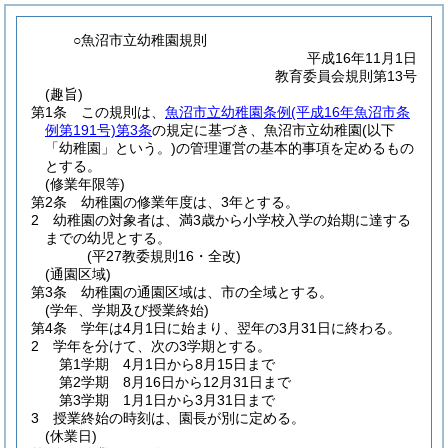
○魚沼市立幼稚園規則
平成16年11月1日
教育委員会規則第13号
(趣旨)
第1条
この規則は、
魚沼市立幼稚園条例
(平成16年魚沼市条
例第191号)
第3条
の規定に基づき、魚沼市立幼稚園
(以下
「幼稚園」という。)
の管理運営の基本的事項を定めるもの
とする。
(修業年限等)
第2条
幼稚園の修業年度は、3年とする。
2
幼稚園の対象者は、満3歳から小学校入学の始期に達する
までの幼児とする。
(平27教委規則16・全改)
(通園区域)
第3条
幼稚園の通園区域は、市の全域とする。
(学年、学期及び授業終始)
第4条
学年は4月1日に始まり、翌年の3月31日に終わる。
2
学年を分けて、次の3学期とする。
第1学期 4月1日から8月15日まで
第2学期 8月16日から12月31日まで
第3学期 1月1日から3月31日まで
3
授業終始の時刻は、園長が別に定める。
(休業日)