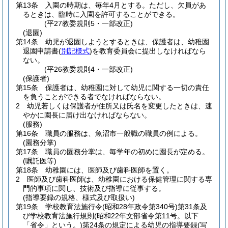
第13条
入園の時期は、毎年4月とする。
ただし、欠員があ
るときは、臨時に入園を許可することができる。
(平27教委規則5・一部改正)
(退園)
第14条
幼児が退園しようとするときは、保護者は、幼稚園
退園申請書
(
別記様式
)
を教育委員会に提出しなければなら
ない。
(平26教委規則4・一部改正)
(保護者)
第15条
保護者は、幼稚園に対して幼児に関する一切の責任
を負うことができる者でなければならない。
2
幼児若しくは保護者が住所又は氏名を変更したときは、速
やかに園長に届け出なければならない。
(服務)
第16条
職員の服務は、魚沼市一般職の職員の例による。
(園務分掌)
第17条
職員の園務分掌は、毎学年の初めに園長が定める。
(嘱託医等)
第18条
幼稚園には、医師及び歯科医師を置く。
2
医師及び歯科医師は、幼稚園における保健管理に関する専
門的事項に関し、技術及び指導に従事する。
(指導要録の規格、様式及び取扱い)
第19条
学校教育法施行令
(昭和28年政令第340号)
第31条及
び学校教育法施行規則
(昭和22年文部省令第11号。以下
「省令」という。)
第24条の規定による幼児の指導要録
(写