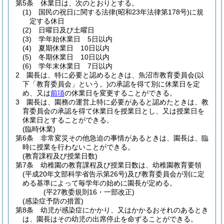
第5条
休業日は、次のとおりとする。
(1)
国民の祝日に関する法律
(昭和23年法律第178号)
に規
定する休日
(2)
日曜日及び土曜日
(3)
学年始休業日 5日以内
(4)
夏期休業日 10日以内
(5)
冬期休業日 10日以内
(6)
学年末休業日 7日以内
2
園長は、特に必要と認めるときは、魚沼市教育委員会
(以
下「教育委員会」という。)
の承認を得て別に休業日を定
め、又は
前項
の休業日を変更することができる。
3
園長は、園務の運営上特に必要があると認めたときは、教
育委員会の承認を得て休業日を授業日とし、又は授業日を
休業日とすることができる。
(臨時休業)
第6条
非常変災その他急迫の事情があるときは、園長は、臨
時に授業を行わないことができる。
(教育課程及び授業日数)
第7条
幼稚園の教育課程及び授業日数は、幼稚園教育要領
(平成20年文部科学省告示第26号)
及び教育委員会が別に定
める基準によって毎学年の始めに園長が定める。
(平27教委規則16・一部改正)
(感染症予防の措置)
第8条
幼児が感染症にかかり、又はかかるおそれのあるとき
は、園長はその幼児の出席停止を命ずることができる。