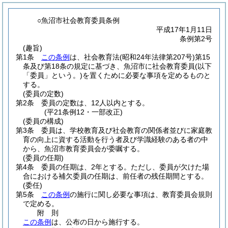
○魚沼市社会教育委員条例
平成17年1月11日
条例第2号
(趣旨)
第1条
この条例
は、社会教育法
(昭和24年法律第207号)
第15
条及び第18条の規定に基づき、魚沼市に社会教育委員
(以下
「委員」という。)
を置くために必要な事項を定めるものと
する。
(委員の定数)
第2条
委員の定数は、12人以内とする。
(平21条例12・一部改正)
(委員の構成)
第3条
委員は、学校教育及び社会教育の関係者並びに家庭教
育の向上に資する活動を行う者及び学識経験のある者の中
から、魚沼市教育委員会が委嘱する。
(委員の任期)
第4条
委員の任期は、2年とする。
ただし、委員が欠けた場
合における補欠委員の任期は、前任者の残任期間とする。
(委任)
第5条
この条例
の施行に関し必要な事項は、教育委員会規則
で定める。
附
則
この条例
は、公布の日から施行する。