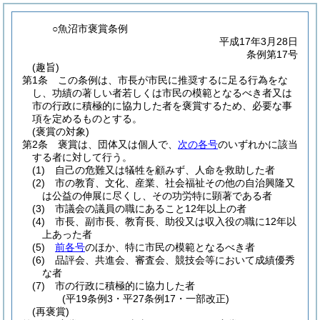
○魚沼市褒賞条例
平成17年3月28日
条例第17号
(趣旨)
第1条
この条例は、市長が市民に推奨するに足る行為をな
し、功績の著しい者若しくは市民の模範となるべき者又は
市の行政に積極的に協力した者を褒賞するため、必要な事
項を定めるものとする。
(褒賞の対象)
第2条
褒賞は、団体又は個人で、
次の各号
のいずれかに該当
する者に対して行う。
(1)
自己の危難又は犠牲を顧みず、人命を救助した者
(2)
市の教育、文化、産業、社会福祉その他の自治興隆又
は公益の伸展に尽くし、その功労特に顕著である者
(3)
市議会の議員の職にあること12年以上の者
(4)
市長、副市長、教育長、助役又は収入役の職に12年以
上あった者
(5)
前各号
のほか、特に市民の模範となるべき者
(6)
品評会、共進会、審査会、競技会等において成績優秀
な者
(7)
市の行政に積極的に協力した者
(平19条例3・平27条例17・一部改正)
(再褒賞)