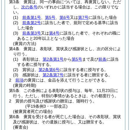
第3条
褒賞は、同一の事由については、再褒賞しない。
ただ
し、
次の各号
のいずれかに該当する場合は、この限りでな
い。
(1)
前条第1号
、
第5号
、
第6号
又は
第7号
に該当した場合
(2)
前条第2号
に該当した者で、規則で定める基準に該当
した場合
(3)
前条第3号
又は
第4号
に該当した者で、それぞれの職に
あること20年以上となった場合
(褒賞の方法)
第4条
褒賞は、表彰状、賞状及び感謝状とし、次の区分によ
り行う。
(1)
表彰状は、
第2条第1号
から
第5号
まで及び
前条
に該当
する者に授与する。
(2)
賞状は、
第2条第6号
に該当する者に授与する。
(3)
感謝状は、
第2条第7号
に該当する者に贈呈する。
2
前項
の褒賞には、金品を添えて行うことができる。
(褒賞の時期)
第5条
この条例による表彰状の授与は、毎年、11月23日に
行う。
ただし、特別の事情があるときは、その都度行う。
2
賞状の授与及び感謝状の贈呈は、随時行う。
(平19条例3・一部改正)
(被褒賞者死亡の場合)
第6条
褒賞を受ける者が死亡した場合は、その表彰状、賞状
及び感謝状は、その遺族に授与し、又は贈呈する。
(審査会)