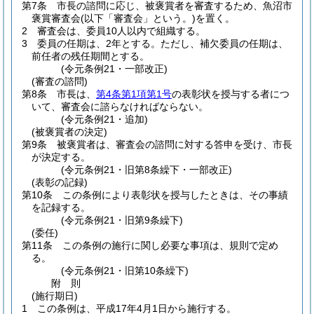
第7条
市長の諮問に応じ、被褒賞者を審査するため、魚沼市
褒賞審査会
(以下「審査会」という。)
を置く。
2
審査会は、委員10人以内で組織する。
3
委員の任期は、2年とする。
ただし、補欠委員の任期は、
前任者の残任期間とする。
(令元条例21・一部改正)
(審査の諮問)
第8条
市長は、
第4条第1項第1号
の表彰状を授与する者につ
いて、審査会に諮らなければならない。
(令元条例21・追加)
(被褒賞者の決定)
第9条
被褒賞者は、審査会の諮問に対する答申を受け、市長
が決定する。
(令元条例21・旧第8条繰下・一部改正)
(表彰の記録)
第10条
この条例により表彰状を授与したときは、その事績
を記録する。
(令元条例21・旧第9条繰下)
(委任)
第11条
この条例の施行に関し必要な事項は、規則で定め
る。
(令元条例21・旧第10条繰下)
附
則
(施行期日)
1
この条例は、平成17年4月1日から施行する。