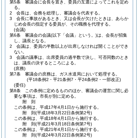
第5条
審議会に会長を置き、委員の互選によってこれを定め
る。
2
会長は、会務を総理し、審議会を代表する。
3
会長に事故があるとき、又は会長が欠けたときは、あらか
じめ会長の指定する委員が、その職務を代理する。
(会議)
第6条
審議会の会議
(以下「会議」という。)
は、会長が招集
し、議長となる。
2
会議は、委員の半数以上が出席しなければ開くことができ
ない。
3
会議の議事は、出席委員の過半数で決し、可否同数のとき
は、議長の決するところによる。
(庶務)
第7条
審議会の庶務は、ガス水道局において処理する。
(平18条例2・平21条例7・平24条例2・一部改正)
(委任)
第8条
この条例に定めるもののほか、審議会の運営に関し必
要な事項は、市長が別に定める。
附
則
この条例は、平成17年4月1日から施行する。
附
則
(平成18年3月22日
条例第2号)
この条例は、平成18年4月1日から施行する。
附
則
(平成21年3月18日
条例第7号)
この条例は、平成21年4月1日から施行する。
附
則
(平成24年3月22日
条例第2号)