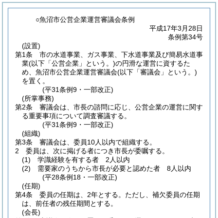
○魚沼市公営企業運営審議会条例
平成17年3月28日
条例第34号
(設置)
第1条
市の水道事業、ガス事業、下水道事業及び簡易水道事
業
(以下「公営企業」という。)
の円滑な運営に資するた
め、魚沼市公営企業運営審議会
(以下「審議会」という。)
を置く。
(平31条例9・一部改正)
(所掌事務)
第2条
審議会は、市長の諮問に応じ、公営企業の運営に関す
る重要事項について調査審議する。
(平31条例9・一部改正)
(組織)
第3条
審議会は、委員10人以内で組織する。
2
委員は、次に掲げる者につき市長が委嘱する。
(1)
学識経験を有する者 2人以内
(2)
需要家のうちから市長が必要と認めた者 8人以内
(平28条例18・一部改正)
(任期)
第4条
委員の任期は、2年とする。
ただし、補欠委員の任期
は、前任者の残任期間とする。
(会長)