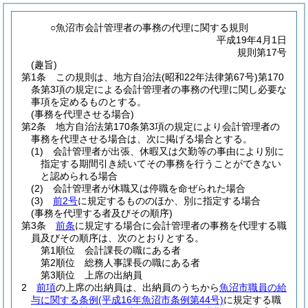
○魚沼市会計管理者の事務の代理に関する規則
平成19年4月1日
規則第17号
(趣旨)
第1条
この規則は、地方自治法
(昭和22年法律第67号)
第170
条第3項の規定による会計管理者の事務の代理に関し必要な
事項を定めるものとする。
(事務を代理させる場合)
第2条
地方自治法第170条第3項の規定により会計管理者の
事務を代理させる場合は、次に掲げる場合とする。
(1)
会計管理者が出張、休暇又は欠勤等の事由により別に
指定する期間引き続いてその事務を行うことができない
と認められる場合
(2)
会計管理者が休職又は停職を命ぜられた場合
(3)
前2号
に規定するもののほか、別に指定する場合
(事務を代理する者及びその順序)
第3条
前条
に規定する場合に会計管理者の事務を代理する職
員及びその順序は、次のとおりとする。
第1順位 会計課長の職にある者
第2順位 総務人事課長の職にある者
第3順位 上席の出納員
2
前項
の上席の出納員は、出納員のうちから
魚沼市職員の給
与に関する条例
(平成16年魚沼市条例第44号)
に規定する職