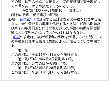
務の級、給料の号給、出納員としての在職期間等を勘案し
て市長があらかじめ指定するものとする。
(平27規則30・平31規則10・一部改正)
(事務の代理に係る事項の明示)
第4条
前条第1項
に規定する会計管理者の事務を代理する職
員は、会計管理者の事務を代理するときは、代理の開始及
び終了の年月日並びにその取り扱った事務の範囲を関係帳
簿において明らかにしておかなければならない。
2
前項
の規定は、会計管理者の事務を代理している間に、そ
の事務を代理する職員に異動があった場合について準用す
る。
附
則
この規則は、平成19年4月1日から施行する。
附
則
(平成27年7月3日
規則第30号)
この規則は、公布の日から施行する。
附
則
(平成31年3月28日
規則第10号)
この規則は、平成31年4月1日から施行する。