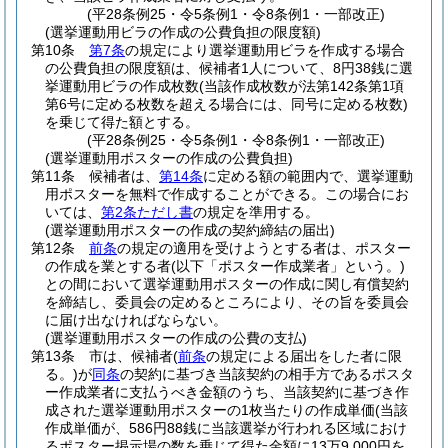
(平28条例25・令5条例1・令8条例1・一部改正)
(選挙運動用ビラの作成の公費負担の限度額)
第10条
第7条
の規定により選挙運動用ビラを作成する場合
の公費負担の限度額は、候補者1人について、8円38銭に選
挙運動用ビラの作成枚数
(当該作成枚数が法第142条第1項
第6号に定める枚数を超える場合には、同号に定める枚数)
を乗じて得た額とする。
(平28条例25・令5条例1・令8条例1・一部改正)
(選挙運動用ポスターの作成の公費負担)
第11条
候補者は、
第14条
に定める額の範囲内で、選挙運動
用ポスターを無料で作成することができる。
この場合にお
いては、
第2条ただし書
の規定を準用する。
(選挙運動用ポスターの作成の契約締結の届出)
第12条
前条
の規定の適用を受けようとする者は、ポスター
の作成を業とする者
(以下「ポスター作成業者」という。)
との間において選挙運動用ポスターの作成に関し有償契約
を締結し、委員会の定めるところにより、その旨を委員会
に届け出なければならない。
(選挙運動用ポスターの作成の公費の支払)
第13条
市は、候補者
(
前条
の規定による届出をした者に限
る。)
が
同条
の契約に基づき当該契約の相手方であるポスタ
ー作成業者に支払うべき金額のうち、当該契約に基づき作
成された選挙運動用ポスターの1枚当たりの作成単価
(当該
作成単価が、586円88銭に当該選挙が行われる区域におけ
るポスター掲示場の数を乗じて得た金額に13万9,000円を