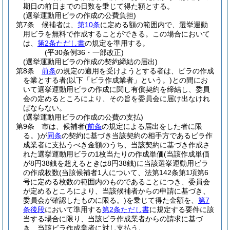
期日の前日までの日数を乗じて得た額とする。
(選挙運動用ビラの作成の公費負担)
第7条
候補者は、
第10条
に定める額の範囲内で、選挙運動
用ビラを無料で作成することができる。
この場合において
は、
第2条ただし書
の規定を準用する。
(平30条例36・一部改正)
(選挙運動用ビラの作成の契約締結の届出)
第8条
前条
の規定の適用を受けようとする者は、ビラの作成
を業とする者
(以下「ビラ作成業者」という。)
との間にお
いて選挙運動用ビラの作成に関し有償契約を締結し、委員
会の定めるところにより、その旨を委員会に届け出なけれ
ばならない。
(選挙運動用ビラの作成の公費の支払)
第9条
市は、候補者
(
前条
の規定による届出をした者に限
る。)
が
同条
の契約に基づき当該契約の相手方であるビラ作
成業者に支払うべき金額のうち、当該契約に基づき作成さ
れた選挙運動用ビラの1枚当たりの作成単価
(当該作成単価
が8円38銭を超えるときは8円38銭)
に当該選挙運動用ビラ
の作成枚数
(当該候補者1人について、法第142条第1項第6
号に定める枚数の範囲内のものであることにつき、委員会
が定めるところにより、当該候補者からの申請に基づき、
委員会が確認したものに限る。)
を乗じて得た金額を、
第7
条後段
において準用する
第2条ただし書
に規定する要件に該
当する場合に限り、当該ビラ作成業者からの請求に基づ
き、当該ビラ作成業者に対し支払う。