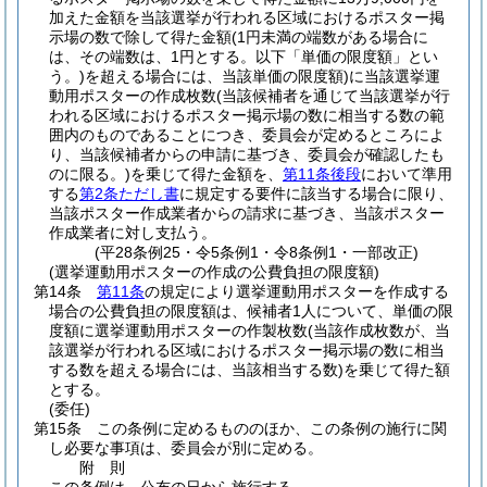
加えた金額を当該選挙が行われる区域におけるポスター掲
示場の数で除して得た金額
(1円未満の端数がある場合に
は、その端数は、1円とする。以下「単価の限度額」とい
う。)
を超える場合には、当該単価の限度額)
に当該選挙運
動用ポスターの作成枚数
(当該候補者を通じて当該選挙が行
われる区域におけるポスター掲示場の数に相当する数の範
囲内のものであることにつき、委員会が定めるところによ
り、当該候補者からの申請に基づき、委員会が確認したも
のに限る。)
を乗じて得た金額を、
第11条後段
において準用
する
第2条ただし書
に規定する要件に該当する場合に限り、
当該ポスター作成業者からの請求に基づき、当該ポスター
作成業者に対し支払う。
(平28条例25・令5条例1・令8条例1・一部改正)
(選挙運動用ポスターの作成の公費負担の限度額)
第14条
第11条
の規定により選挙運動用ポスターを作成する
場合の公費負担の限度額は、候補者1人について、単価の限
度額に選挙運動用ポスターの作製枚数
(当該作成枚数が、当
該選挙が行われる区域におけるポスター掲示場の数に相当
する数を超える場合には、当該相当する数)
を乗じて得た額
とする。
(委任)
第15条
この条例に定めるもののほか、この条例の施行に関
し必要な事項は、委員会が別に定める。
附
則