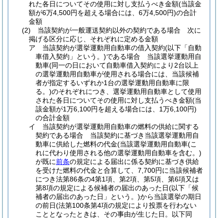
れた各日についてその使用に対し支払うべき金額
(当該金
額が6万4,500円を超える場合には、6万4,500円)
の合計
金額
(2)
当該契約が一般運送契約以外の契約である場合 次に
掲げる区分に応じ、それぞれに定める金額
ア
当該契約が選挙運動用自動車の借入契約
(以下「自動
車借入契約」という。)
である場合 当該選挙運動用自
動車
(同一の日において自動車借入契約により2台以上
の選挙運動用自動車が使用される場合には、当該候補
者が指定するいずれか1台の選挙運動用自動車に限
る。)
のそれぞれにつき、選挙運動用自動車として使用
された各日についてその使用に対し支払うべき金額
(当
該金額が1万6,100円を超える場合には、1万6,100円)
の合計金額
イ
当該契約が選挙運動用自動車の燃料の供給に関する
契約である場合 当該契約に基づき当該選挙運動用自
動車に供給した燃料の代金
(当該選挙運動用自動車
(こ
れに代わり使用される他の選挙運動用自動車を含む。)
が既に
前条
の規定による届出に係る契約に基づき供給
を受けた燃料の代金と合算して、7,700円に当該候補者
につき法第86条の4第1項、第2項、第5項、第6項又は
第8項の規定による候補者の届出のあった日
(以下「候
補者の届出のあった日」という。)
から当該選挙の期日
の前日
(法第100条第4項の規定により投票を行わない
こととなったときは、その事由が生じた日。以下同