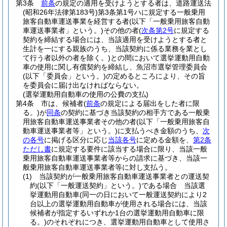
第3条
前条
の規定の適用を受けようとする者は、道路運送法
(昭和26年法律第183号)
第3条第1号ハに規定する一般乗用
旅客自動車運送事業を経営する者
(以下「一般乗用旅客自動
車運送事業者」という。)
その他の者
(
次条第2号
に規定する
契約を締結する場合には、当該適用を受けようとする者と
生計を一にする親族のうち、当該契約に係る業務を業とし
て行う者以外の者を除く。)
との間において選挙運動用自動
車の使用に関し有償契約を締結し、魚沼市選挙管理委員会
(以下「委員会」という。)
の定めるところにより、その旨
を委員会に届け出なければならない。
(選挙運動用自動車の使用の公費の支払)
第4条
市は、候補者
(
前条
の規定による届出をした者に限
る。)
が
同条
の契約に基づき当該契約の相手方である一般乗
用旅客自動車運送事業者その他の者
(以下「一般乗用旅客自
動車運送事業者等」という。)
に支払うべき金額のうち、
次
の各号
に掲げる区分に応じ
当該各号
に定める金額を、
第2条
ただし書
に規定する要件に該当する場合に限り、当該一般
乗用旅客自動車運送事業者等からの請求に基づき、当該一
般乗用旅客自動車運送事業者等に対し支払う。
(1)
当該契約が一般乗用旅客自動車運送事業者との運送契
約
(以下「一般運送契約」という。)
である場合 当該選
挙運動用自動車
(同一の日において一般運送契約により2
台以上の選挙運動用自動車が使用される場合には、当該
候補者が指定するいずれか1台の選挙運動用自動車に限
る。)
のそれぞれにつき、選挙運動用自動車として使用さ