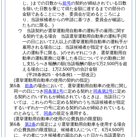
じ。)
までの日数から
前号
の契約が締結されている日数
を除いた日数を乗じて得た金額に達するまでの部分の
金額であることにつき、委員会が定めるところによ
り、当該候補者からの申請に基づき、委員会が確認し
たものに限る。)
ウ
当該契約が選挙運動用自動車の運転手の雇用に関す
る契約である場合 当該選挙運動用自動車の運転手
(同
一の日において2人以上の選挙運動用自動車の運転手が
雇用される場合には、当該候補者が指定するいずれか1
人の運転手に限る。)
のそれぞれにつき、選挙運動用自
動車の運転業務に従事した各日についてその勤務に対
し支払うべき報酬の額
(当該報酬の額が1万2,500円を超
える場合には、1万2,500円)
の合計金額
(平28条例25・令5条例1・一部改正)
(選挙運動用自動車の使用の契約の指定)
第5条
前条
の場合において、選挙運動用自動車の使用に関し
同一の日につき
同条第1号
に定める契約と
同条第2号
に定め
る契約とのいずれもが締結されているときは、当該日につ
いては、これらの号に定める契約のうち当該候補者が指定
するいずれか一の号に定める契約のみが締結されているも
のとみなして、
同条
の規定を適用する。
(選挙運動用自動車の使用の公費負担の限度額)
第6条
第2条
の規定により選挙運動用自動車を使用する場合
の公費負担の限度額は、候補者1人について、6万4,500円
に、その者につき候補者の届出のあった日から当該選挙の