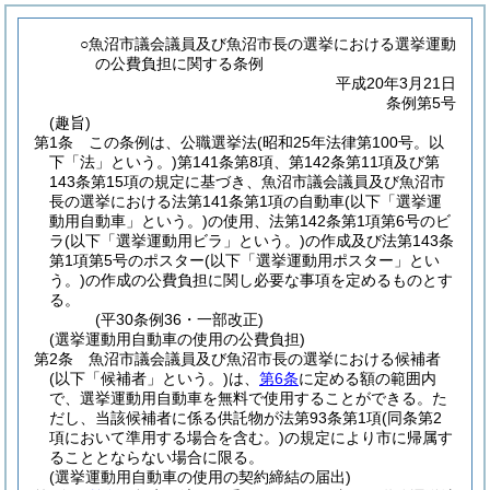
○魚沼市議会議員及び魚沼市長の選挙における選挙運動
の公費負担に関する条例
平成20年3月21日
条例第5号
(趣旨)
第1条
この条例は、公職選挙法
(昭和25年法律第100号。以
下「法」という。)
第141条第8項、第142条第11項及び第
143条第15項の規定に基づき、魚沼市議会議員及び魚沼市
長の選挙における法第141条第1項の自動車
(以下「選挙運
動用自動車」という。)
の使用、法第142条第1項第6号のビ
ラ
(以下「選挙運動用ビラ」という。)
の作成及び法第143条
第1項第5号のポスター
(以下「選挙運動用ポスター」とい
う。)
の作成の公費負担に関し必要な事項を定めるものとす
る。
(平30条例36・一部改正)
(選挙運動用自動車の使用の公費負担)
第2条
魚沼市議会議員及び魚沼市長の選挙における候補者
(以下「候補者」という。)
は、
第6条
に定める額の範囲内
で、選挙運動用自動車を無料で使用することができる。
た
だし、当該候補者に係る供託物が法第93条第1項
(同条第2
項において準用する場合を含む。)
の規定により市に帰属す
ることとならない場合に限る。
(選挙運動用自動車の使用の契約締結の届出)