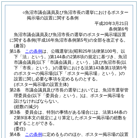
○魚沼市議会議員及び魚沼市長の選挙におけるポスター
掲示場の設置に関する条例
平成20年3月21日
条例第6号
魚沼市議会議員及び魚沼市長の選挙のポスター掲示場設置
に関する条例(平成16年魚沼市条例第5号)の全部を改正する。
(趣旨)
第1条
この条例
は、公職選挙法
(昭和25年法律第100号。以
下「法」という。)
第144条の2第8項の規定に基づき、魚沼
市議会議員
(以下「市議会議員」という。)
及び魚沼市長
(以
下「市長」という。)
の選挙における法第143条第1項第5号
のポスターの掲示場
(以下「ポスター掲示場」という。)
の
設置に関し必要な事項を定めるものとする。
(ポスター掲示場の設置主体)
第2条
市議会議員及び市長の選挙においては、魚沼市選挙管
理委員会
(以下「委員会」という。)
は、ポスター掲示場を
設けなければならない。
(総数の減少)
第3条
委員会は、特別の事情がある場合には、法第144条の
2第9項本文の規定により算定したポスター掲示場の総数を
減ずることができる。
(委任)
第4条
この条例
に定めるもののほか、ポスター掲示場の設置