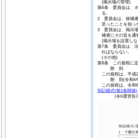
(掲示場の管理)
第6条
委員会は、
る。
2
委員会は、候補
至ったことを知っ
3
委員会は、掲示
補者にその旨を通
(掲示場を設置し
第7条
委員会は、法
ればならない。
(その他)
第8条
この規程に
附
則
この規程は、平成2
附
則
(令和6
この規程は、令和6
別記様式
(第2条関係)
(令6選管告