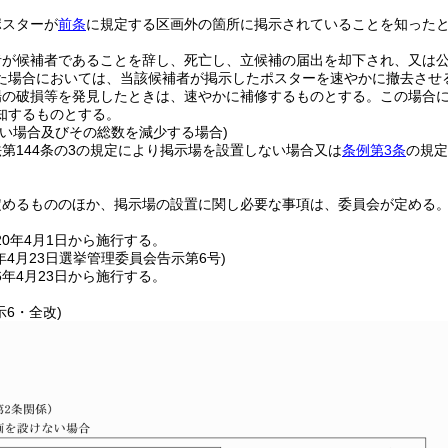
ポスターが
前条
に規定する区画外の箇所に掲示されていることを知った
者が候補者であることを辞し、死亡し、立候補の届出を却下され、又は
た場合においては、当該候補者が掲示したポスターを速やかに撤去させ
場の破損等を発見したときは、速やかに補修するものとする。
この場合
知するものとする。
ない場合及びその総数を減少する場合)
第144条の3の規定により掲示場を設置しない場合又は
条例第3条
の規定
定めるもののほか、掲示場の設置に関し必要な事項は、委員会が定める
0年4月1日から施行する。
年4月23日
選挙管理委員会告示第6号)
年4月23日から施行する。
示6・全改)