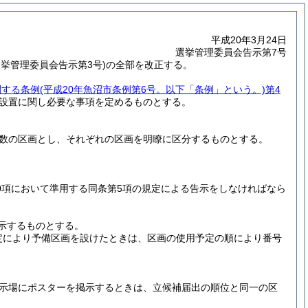
平成20年3月24日
選挙管理委員会告示第7号
挙管理委員会告示第3号)の全部を改正する。
関する条例
(平成20年魚沼市条例第6号。以下「条例」という。)
第4
設置に関し必要な事項を定めるものとする。
数の区画とし、それぞれの区画を明瞭に区分するものとする。
。
第10項において準用する同条第5項の規定による告示をしなければなら
示するものとする。
定により予備区画を設けたときは、区画の使用予定の順により番号
示場にポスターを掲示するときは、立候補届出の順位と同一の区