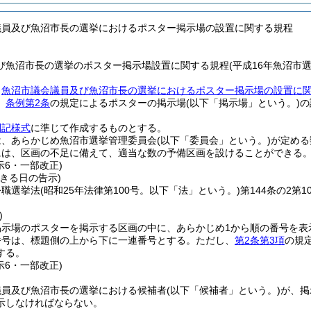
議員及び魚沼市長の選挙におけるポスター掲示場の設置に関する規程
び魚沼市長の選挙のポスター掲示場設置に関する規程(平成16年魚沼市選
、
魚沼市議会議員及び魚沼市長の選挙におけるポスター掲示場の設置に
、
条例第2条
の規定によるポスターの掲示場
(以下「掲示場」という。)
の
別記様式
に準じて作成するものとする。
は、あらかじめ魚沼市選挙管理委員会
(以下「委員会」という。)
が定める
には、区画の不足に備えて、適当な数の予備区画を設けることができる
示6・一部改正)
きる日の告示)
公職選挙法
(昭和25年法律第100号。以下「法」という。)
第144条の2
)
掲示場のポスターを掲示する区画の中に、あらかじめ1から順の番号を表
番号は、標題側の上から下に一連番号とする。
ただし、
第2条第3項
の規
する。
示6・一部改正)
議員及び魚沼市長の選挙における候補者
(以下「候補者」という。)
が、掲
示しなければならない。