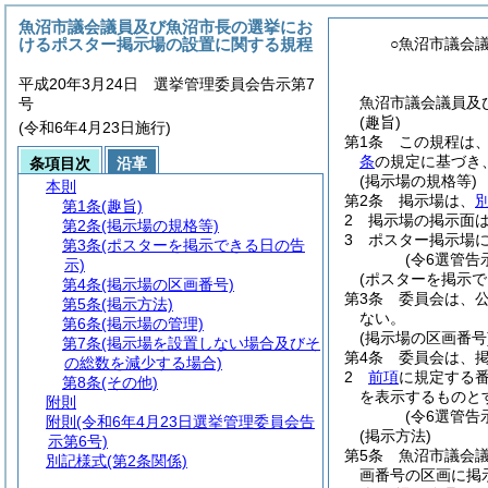
魚沼市議会議員及び魚沼市長の選挙にお
けるポスター掲示場の設置に関する規程
○魚沼市議会
平成20年3月24日 選挙管理委員会告示第7
魚沼市議会議員及
号
(趣旨)
(令和6年4月23日施行)
第1条
この規程は
条
の規定に基づき
条項目次
沿革
(掲示場の規格等)
本則
第2条
掲示場は、
第1条
(趣旨)
2
掲示場の掲示面
第2条
(掲示場の規格等)
3
ポスター掲示場
第3条
(ポスターを掲示できる日の告
(令6選管告
示)
(ポスターを掲示で
第4条
(掲示場の区画番号)
第3条
委員会は、
第5条
(掲示方法)
ない。
第6条
(掲示場の管理)
(掲示場の区画番号
第7条
(掲示場を設置しない場合及びそ
第4条
委員会は、
の総数を減少する場合)
2
前項
に規定する
第8条
(その他)
を表示するものと
附則
(令6選管告
附則
(令和6年4月23日選挙管理委員会告
(掲示方法)
示第6号)
第5条
魚沼市議会
別記様式
(第2条関係)
画番号の区画に掲