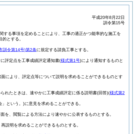
平成20年8月22日
訓令第15号
関する事項を定めることにより、工事の適正かつ能率的な施工を
目的とする。
市訓令第14号)
第2条
に規定する請負工事とする。
者に評定点を工事成績評定通知書
(
様式第1号
)
により通知するものと
書面により、評定点等について説明を求めることができるものとす
められたときは、速やかに工事成績評定に係る説明書
(回答)
(
様式第2
会」という。)
に意見を求めることができる。
書面を、閲覧による方法により速やかに公表するものとする。
、再説明を求めることができるものとする。