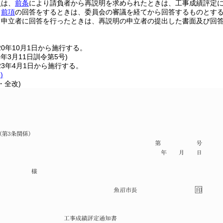
員は、
前条
により請負者から再説明を求められたときは、工事成績評定
、
前項
の回答をするときは、委員会の審議を経てから回答するものとす
、申立者に回答を行ったときは、再説明の申立者の提出した書面及び回
20年10月1日から施行する。
3年3月11日
訓令第5号)
3年4月1日から施行する。
)
・全改)