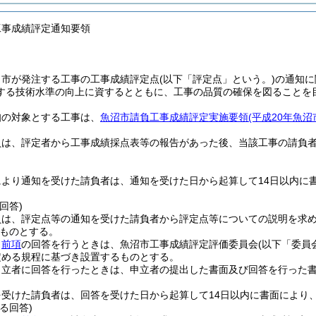
工事成績評定通知要領
、市が発注する工事の工事成績評定点
(以下「評定点」という。)
の通知に
する技術水準の向上に資するとともに、工事の品質の確保を図ることを
知の対象とする工事は、
魚沼市請負工事成績評定実施要領
(平成20年魚沼
員は、評定者から工事成績採点表等の報告があった後、当該工事の請負
により通知を受けた請負者は、通知を受けた日から起算して14日以内に
回答)
員は、評定点等の通知を受けた請負者から評定点等についての説明を求
ものとする。
、
前項
の回答を行うときは、魚沼市工事成績評定評価委員会
(以下「委員
定める規程に基づき設置するものとする。
申立者に回答を行ったときは、申立者の提出した書面及び回答を行った
を受けた請負者は、回答を受けた日から起算して14日以内に書面により
る回答)