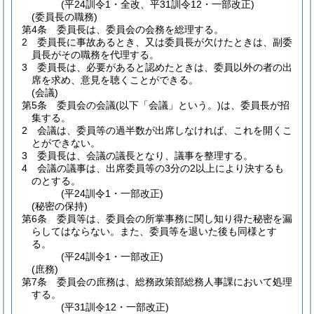
(平24訓令1・全改、平31訓令12・一部改正)
(委員長の職務)
第4条
委員長は、委員会の会務を総理する。
2
委員長に事故あるとき、又は委員長が欠けたときは、副委
員長がその職務を代理する。
3
委員長は、必要があると認めたときは、委員以外の者の出
席を求め、意見を聴くことができる。
(会議)
第5条
委員会の会議
(以下「会議」という。)
は、委員長が招
集する。
2
会議は、委員等の過半数が出席しなければ、これを開くこ
とができない。
3
委員長は、会議の議長となり、議事を整理する。
4
会議の議事は、出席委員等の3分の2以上により決するも
のとする。
(平24訓令1・一部改正)
(秘密の保持)
第6条
委員等は、委員会の所掌事務に関し知り得た秘密を漏
らしてはならない。
また、委員等を退いた後も同様とす
る。
(平24訓令1・一部改正)
(庶務)
第7条
委員会の庶務は、総務政策部総務人事課において処理
する。
(平31訓令12・一部改正)