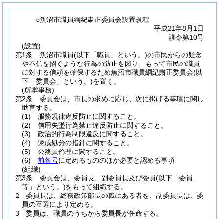
○魚沼市職員綱紀粛正委員会設置規程
平成21年8月1日
訓令第10号
(設置)
第1条
魚沼市職員
(以下「職員」という。)
の市民からの疑念
や不信を招くような行為の防止を図り、もって市民の職員
に対する信頼を確保するため魚沼市職員綱紀粛正委員会
(以
下「委員会」という。)
を置く。
(所掌事務)
第2条
委員会は、市長の求めに応じ、次に掲げる事項に関し
助言する。
(1)
服務規律違反防止に関すること。
(2)
信用失墜行為禁止違反防止に関すること。
(3)
政治的行為制限違反に関すること。
(4)
懲戒処分の指針に関すること。
(5)
公務員倫理に関すること。
(6)
前各号
に定めるもののほか必要と認める事項
(組織)
第3条
委員会は、委員長、副委員長及び委員
(以下「委員
等」という。)
をもって組織する。
2
委員長は、総務政策部長の職にある者を、副委員長は、委
員の互選により定める。
3
委員は、職員のうちから委員長が任命する。