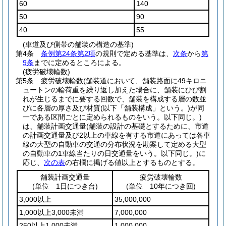
60
140
50
90
40
55
(車道及び側帯の舗装の構造の基準)
第4条
条例第24条第2項
の規則で定める基準は、
次条
から
第
9条
までに定めるところによる。
(疲労破壊輪数)
第5条
疲労破壊輪数
(舗装道において、舗装路面に49キロニ
ュートンの輪荷重を繰り返し加えた場合に、舗装にひび割
れが生じるまでに要する回数で、舗装を構成する層の数並
びに各層の厚さ及び材質
(以下「舗装構成」という。)
が同
一である区間ごとに定められるものをいう。以下同じ。)
は、舗装計画交通量
(舗装の設計の基礎とするために、市道
の計画交通量及び2以上の車線を有する市道にあっては各車
線の大型の自動車の交通の分布状況を勘案して定める大型
の自動車の1車線当たりの日交通量をいう。以下同じ。)
に
応じ、
次の表
の右欄に掲げる値以上とするものとする。
舗装計画交通量
疲労破壊輪数
(単位 1日につき台)
(単位 10年につき回)
3,000以上
35,000,000
1,000以上3,000未満
7,000,000
250以上1,000未満
1,000,000