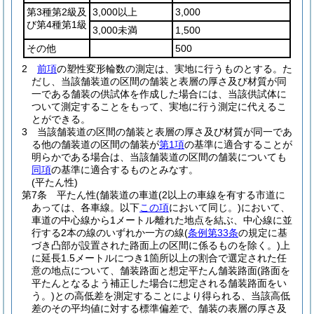
第3種第2級及
3,000以上
3,000
び第4種第1級
3,000未満
1,500
その他
500
2
前項
の塑性変形輪数の測定は、実地に行うものとする。
た
だし、当該舗装道の区間の舗装と表層の厚さ及び材質が同
一である舗装の供試体を作成した場合には、当該供試体に
ついて測定することをもって、実地に行う測定に代えるこ
とができる。
3
当該舗装道の区間の舗装と表層の厚さ及び材質が同一であ
る他の舗装道の区間の舗装が
第1項
の基準に適合することが
明らかである場合は、当該舗装道の区間の舗装についても
同項
の基準に適合するものとみなす。
(平たん性)
第7条
平たん性
(舗装道の車道
(2以上の車線を有する市道に
あっては、各車線。以下
この項
において同じ。)
において、
車道の中心線から1メートル離れた地点を結ぶ、中心線に並
行する2本の線のいずれか一方の線
(
条例第33条
の規定に基
づき凸部が設置された路面上の区間に係るものを除く。)
上
に延長1.5メートルにつき1箇所以上の割合で選定された任
意の地点について、舗装路面と想定平たん舗装路面
(路面を
平たんとなるよう補正した場合に想定される舗装路面をい
う。)
との高低差を測定することにより得られる、当該高低
差のその平均値に対する標準偏差で、舗装の表層の厚さ及