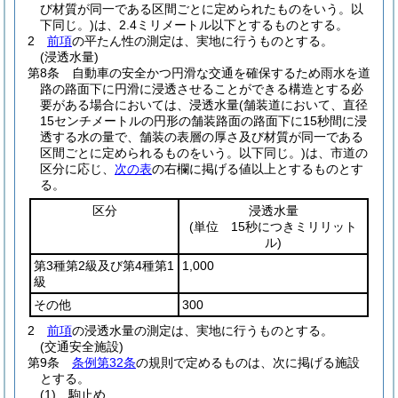
び材質が同一である区間ごとに定められたものをいう。以
下同じ。)
は、2.4ミリメートル以下とするものとする。
2
前項
の平たん性の測定は、実地に行うものとする。
(浸透水量)
第8条
自動車の安全かつ円滑な交通を確保するため雨水を道
路の路面下に円滑に浸透させることができる構造とする必
要がある場合においては、浸透水量
(舗装道において、直径
15センチメートルの円形の舗装路面の路面下に15秒間に浸
透する水の量で、舗装の表層の厚さ及び材質が同一である
区間ごとに定められるものをいう。以下同じ。)
は、市道の
区分に応じ、
次の表
の右欄に掲げる値以上とするものとす
る。
区分
浸透水量
(単位 15秒につきミリリット
ル)
第3種第2級及び第4種第1
1,000
級
その他
300
2
前項
の浸透水量の測定は、実地に行うものとする。
(交通安全施設)
第9条
条例第32条
の規則で定めるものは、次に掲げる施設
とする。
(1)
駒止め