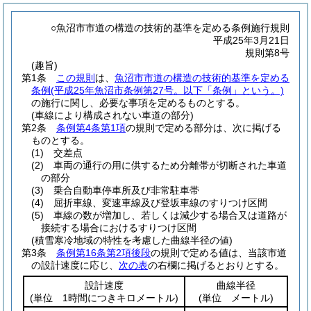
○魚沼市市道の構造の技術的基準を定める条例施行規則
平成25年3月21日
規則第8号
(趣旨)
第1条
この規則
は、
魚沼市市道の構造の技術的基準を定める
条例
(平成25年魚沼市条例第27号。以下「条例」という。)
の施行に関し、必要な事項を定めるものとする。
(車線により構成されない車道の部分)
第2条
条例第4条第1項
の規則で定める部分は、次に掲げる
ものとする。
(1)
交差点
(2)
車両の通行の用に供するため分離帯が切断された車道
の部分
(3)
乗合自動車停車所及び非常駐車帯
(4)
屈折車線、変速車線及び登坂車線のすりつけ区間
(5)
車線の数が増加し、若しくは減少する場合又は道路が
接続する場合におけるすりつけ区間
(積雪寒冷地域の特性を考慮した曲線半径の値)
第3条
条例第16条第2項後段
の規則で定める値は、当該市道
の設計速度に応じ、
次の表
の右欄に掲げるとおりとする。
設計速度
曲線半径
(単位 1時間につきキロメートル)
(単位 メートル)