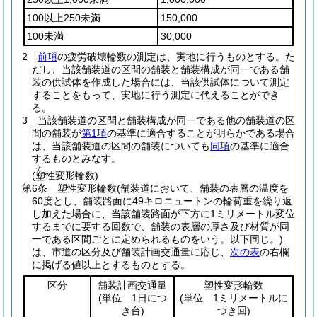
100以上250未満
150,000
100未満
30,000
2
前項
の疲労破壊輪数の測定は、実地に行うものとする。
た
だし、当該舗装道の区間の舗装と舗装構成が同一である舗
装の供試体を作成した場合には、当該供試体について測定
することをもって、実地に行う測定に代えることができ
る。
3
当該舗装道の区間と舗装構成が同一である他の舗装道の区
間の舗装が
第1項
の基準に適合することが明らかである場合
は、当該舗装道の区間の舗装についても
同項
の基準に適合
するものとみなす。
そ
(
性変形輪数)
塑
第6条
塑性変形輪数
(舗装道において、舗装の表層の温度を
60度とし、舗装路面に49キロニュートンの輪荷重を繰り返
し加えた場合に、当該舗装路面が下方に1ミリメートル変位
するまでに要する回数で、舗装の表層の厚さ及び材質が同
一である区間ごとに定められるものをいう。以下同じ。)
は、市道の区分及び舗装計画交通量に応じ、
次の表
の右欄
に掲げる値以上とするものとする。
区分
舗装計画交通量
塑性変形輪数
(単位 1日につ
(単位 1ミリメートルに
き台)
つき回)