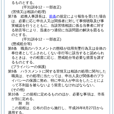
るものとする。
(平31訓令12・一部改正)
(苦情又は相談の処理)
第7条
総務人事課長は、
前条
の規定により報告を受けた場合
は、必要に応じ申出人又は関係者に対して事情聴取及び事
実確認を行うとともに、当該苦情相談に係る当事者に対す
る助言等により、迅速かつ適切に当該問題の解決を図るも
のとする。
(平31訓令12・一部改正)
(懲戒処分等)
第8条
職員のハラスメントの態様が信用失墜行為又は全体の
奉仕者としてふさわしくない非行等に該当すると認められ
るときは、その程度に応じ、懲戒処分等必要な措置を講ず
るものとする。
(プライバシーの保護)
第9条
ハラスメントに関する苦情又は相談の処理に関与した
職員は、その処理に当たっては、申出人及び関係者のプラ
イバシーの保護に努め、特に申出人が申出をしたことによ
って不利益を被らないよう留意しなければならない。
(その他)
第10条
この規程に定めるもののほか、必要な事項は、市長
が別に定める。
附
則
この規程は、公布の日から施行し、平成26年8月27日から
適用する。