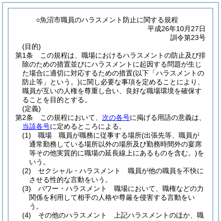
○魚沼市職員のハラスメント防止に関する規程
平成26年10月27日
訓令第23号
(目的)
第1条
この規程は、職場におけるハラスメントの防止及び排
除のための措置並びにハラスメントに起因する問題が生じ
た場合に適切に対応するための措置
(以下「ハラスメントの
防止等」という。)
に関し必要な事項を定めることにより、
職員が互いの人権を尊重し合い、良好な職場環境を確保す
ることを目的とする。
(定義)
第2条
この規程において、
次の各号
に掲げる用語の意義は、
当該各号
に定めるところによる。
(1)
職場 職員が職務に従事する場所
(出張先等、職員が
通常勤務している場所以外の場所及び勤務時間外の宴席
等その他実質的に職場の延長線上にあるものを含む。)
を
いう。
(2)
セクシャル・ハラスメント 職員が他の職員を不快に
させる性的な言動をいう。
(3)
パワー・ハラスメント 職場において、職権などの力
関係を利用して相手の人格や尊厳を侵害する言動をい
う。
(4)
その他のハラスメント 上記ハラスメントのほか、職