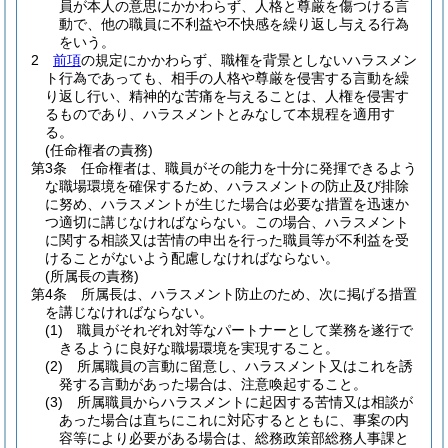
員が本人の意思にかかわらず、人格と尊厳を傷つける言
動で、他の職員に不利益や不快感を繰り返し与える行為
をいう。
2
前項
の規定にかかわらず、職権を背景としないハラスメン
ト行為であっても、相手の人格や尊厳を侵害する言動を繰
り返し行い、精神的な苦痛を与えることは、人権を侵害す
るものであり、ハラスメントとみなして本規程を適用す
る。
(任命権者の責務)
第3条
任命権者は、職員がその能力を十分に発揮できるよう
な職場環境を確保するため、ハラスメントの防止及び排除
に努め、ハラスメントが生じた場合は必要な措置を迅速か
つ適切に講じなければならない。
この場合、ハラスメント
に関する相談又は苦情の申出を行った職員等が不利益を受
けることがないよう配慮しなければならない。
(所属長の責務)
第4条
所属長は、ハラスメント防止のため、次に掲げる措置
を講じなければならない。
(1)
職員がそれぞれ対等なパートナーとして業務を遂行で
きるように良好な職場環境を実現すること。
(2)
所属職員の言動に留意し、ハラスメント又はこれを誘
発する言動があった場合は、注意喚起すること。
(3)
所属職員からハラスメントに起因する苦情又は相談が
あった場合は直ちにこれに対応するとともに、事案の内
容等により必要がある場合は、総務政策部総務人事課と