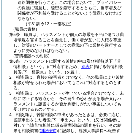
連絡調整を行うこと。
この場合において、プライバシー
の保護に留意し、秘密を厳守するとともに、当事者及び
関係者が不利益を受けることがないよう留意しなければ
ならない。
(平31訓令12・一部改正)
(職員の責務)
第5条
職員は、ハラスメントが個人の尊厳を不当に傷つけ職
場環境を害することを自覚し、働く者が互いに人権を尊重
し、対等のパートナーとしての意識の下に業務を遂行する
ように努めなければならない。
(苦情相談への対応)
第6条
ハラスメントに関する苦情の申出及び相談
(以下「苦
情相談」という。)
に対応するため、
別表
に掲げる苦情相談
員
(以下「相談員」という。)
を置く。
2
相談員は、直接の被害者だけでなく、他の職員により苦情
相談が寄せられた場合においてもこれに対応するものとす
る。
3
相談員は、ハラスメントが生じている場合だけでなく、未
然に防止する観点から、その発生の恐れがある場合又はハ
ラスメントに該当するか否か判断しがたい事案についても
受け付けるものとする。
4
相談員は、苦情相談の申出があったときは、必要に応じ、
当該申出をした者
(以下「申出人」という。)
又は関係者に
対して当該苦情相談に係る事実関係の調査を行い、その結
果を相談調書
(
別記様式
)
に記録し、総務人事課長へ報告す