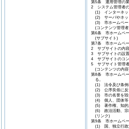
第5条
運用管理の
2
システム管理者
(1)
インターネッ
(2)
サーバやネッ
(3)
市ホームペー
(コンテンツ管理者
第6条
市ホームペ
(サブサイト)
第7条
市ホームペ
2
サブサイトの内
3
サブサイトの設
4
サブサイトのコ
5
サブサイト管理
(コンテンツの内容
第8条
市ホームペ
る。
(1)
法令及び条例
(2)
公序良俗に反
(3)
市の名誉を毀
(4)
個人、団体等
(5)
著作権、知的
(6)
政治活動、宗
(リンク)
第9条
市ホームペ
(1)
国、独立行政