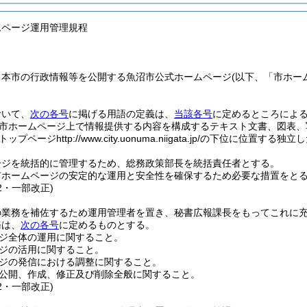
ムページ運用管理規程
、本市の行政情報等を公開する魚沼市公式ホームページ
(以下、「市ホー
。
おいて、
次の各号
に掲げる用語の定義は、
当該各号
に定めるところによ
市ホームページ上で情報提供する内容を構成するテキスト文書、図表、
プページhttp://www.city.uonuma.niigata.jp/の下位に位置
ージを統括的に管理するため、総務政策部長を統括責任者とする。
市ホームページの安定的な運用と安全性を確保するため必要な措置をと
12・一部改正)
の業務を補佐するため運用管理者を置き、秘書広報課長をもってこれに
務は、
次の各号
に定めるものとする。
ジ全体の運用に関すること。
ジの活用に関すること。
ジの発信における調整に関すること。
公開、作成、修正及び削除全般に関すること。
12・一部改正)