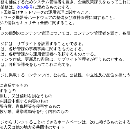
業務を補佐するためシステム管理者を置き、企画政策課長をもってこれ
の業務は、
次の各号
に定めるものとする。
ト回線及びネットワークの運用管理に関すること。
トワーク機器等ハードウェアの整備及び維持管理に関すること。
ジの情報セキュリティ全般に関すること。
)
ージの個別のコンテンツ管理については、コンテンツ管理者を置き、各
ージには、サブサイトを設置することができる。
容は、各所管課の事務事業に関するものとする。
置は、各所管課から運用管理者へ依頼するものとする。
ンテンツ作成、更新及び削除は、サブサイト管理者が行うものとする。
者は、各所管課長をもってこれに充てる。
)
ージに掲載するコンテンツは、公共性、公益性、中立性及び品位を損な
に違反するもの
するもの
損し、又は信用を損なうもの
を誹謗中傷する内容のもの
所有権、肖像権等を侵害するもの
教活動、選挙運動等を行う内容のもの
ージからリンクすることのできるホームページは、次に掲げるものとす
法人又は他の地方公共団体のサイト