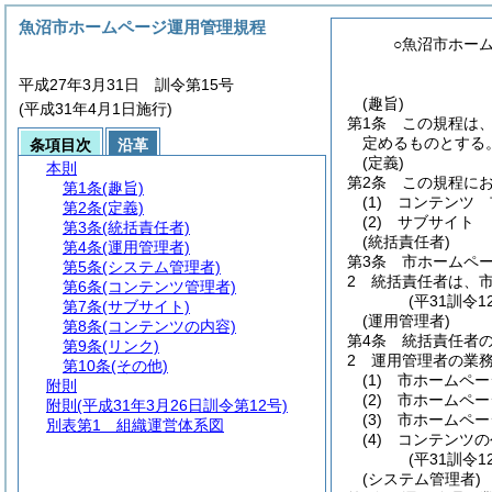
魚沼市ホームページ運用管理規程
○魚沼市ホー
平成27年3月31日 訓令第15号
(趣旨)
(平成31年4月1日施行)
第1条
この規程は
定めるものとする
条項目次
沿革
(定義)
本則
第2条
この規程に
第1条
(趣旨)
(1)
コンテンツ 
第2条
(定義)
(2)
サブサイト トッ
第3条
(統括責任者)
(統括責任者)
第4条
(運用管理者)
第3条
市ホームペ
第5条
(システム管理者)
2
統括責任者は、
第6条
(コンテンツ管理者)
(平31訓令
第7条
(サブサイト)
(運用管理者)
第8条
(コンテンツの内容)
第4条
統括責任者
第9条
(リンク)
2
運用管理者の業
第10条
(その他)
(1)
市ホームペー
附則
(2)
市ホームペー
附則
(平成31年3月26日訓令第12号)
(3)
市ホームペー
別表第1
組織運営体系図
(4)
コンテンツの
(平31訓令
(システム管理者)