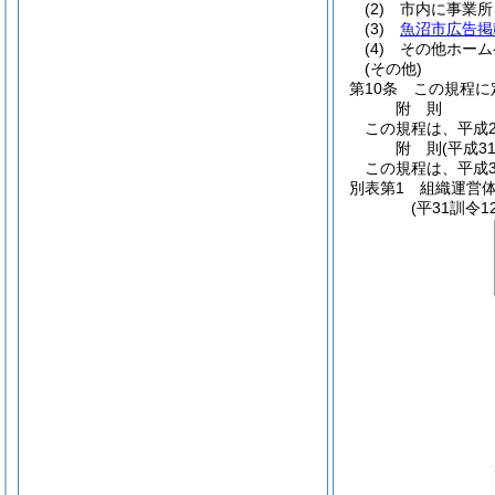
(2)
市内に事業所
(3)
魚沼市広告掲
(4)
その他ホーム
(その他)
第10条
この規程に
附
則
この規程は、平成2
附
則
(平成3
この規程は、平成3
別表第1
組織運営体
(平31訓令