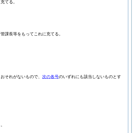
に充てる。
所管課長等をもってこれに充てる。
うおそれがないもので、
次の各号
のいずれにも該当しないものとす
る。