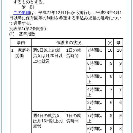
するものとする。
附
則
この要綱
は、平成27年12月1日から施行し、平成28年4月1
日以降に保育園等の利用を希望する申込み児童の選考につい
て適用する。
別表第1
(第2条関係)
(1) 基準指数
事由
保護者の状況
父
母
1 家庭外
週5日以上の就
1日の就
7時間以
10
10
労働
労又は月20日以
労時間
上
上の就労
6時間以
9
9
上
5時間以
8
8
上
4時間以
7
7
上
3時間以
6
6
上
週4日の就労又
1日の就
7時間以
9
9
は月16日以上の
労時間
上
就労
6時間以
8
8