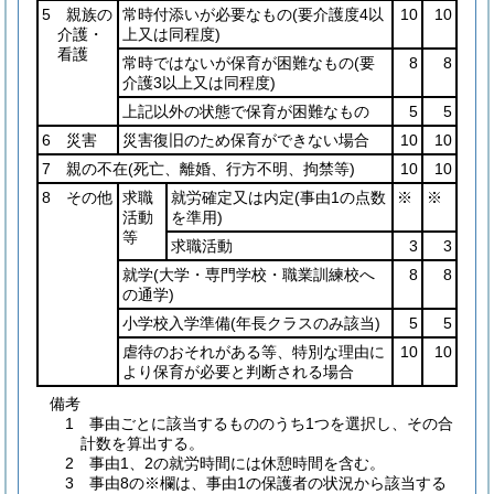
5 親族の
常時付添いが必要なもの
(要介護度4以
10
10
介護・
上又は同程度)
看護
常時ではないが保育が困難なもの
(要
8
8
介護3以上又は同程度)
上記以外の状態で保育が困難なもの
5
5
6 災害
災害復旧のため保育ができない場合
10
10
7 親の不在
(死亡、離婚、行方不明、拘禁等)
10
10
8 その他
求職
就労確定又は内定
(事由1の点数
※
※
活動
を準用)
等
求職活動
3
3
就学
(大学・専門学校・職業訓練校へ
8
8
の通学)
小学校入学準備
(年長クラスのみ該当)
5
5
虐待のおそれがある等、特別な理由に
10
10
より保育が必要と判断される場合
備考
1 事由ごとに該当するもののうち1つを選択し、その合
計数を算出する。
2 事由1、2の就労時間には休憩時間を含む。
3 事由8の※欄は、事由1の保護者の状況から該当する