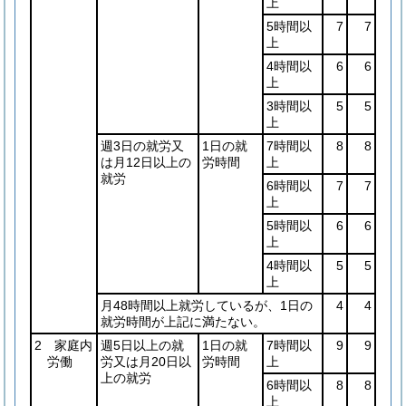
上
5時間以
7
7
上
4時間以
6
6
上
3時間以
5
5
上
週3日の就労又
1日の就
7時間以
8
8
は月12日以上の
労時間
上
就労
6時間以
7
7
上
5時間以
6
6
上
4時間以
5
5
上
月48時間以上就労しているが、1日の
4
4
就労時間が上記に満たない。
2 家庭内
週5日以上の就
1日の就
7時間以
9
9
労働
労又は月20日以
労時間
上
上の就労
6時間以
8
8
上