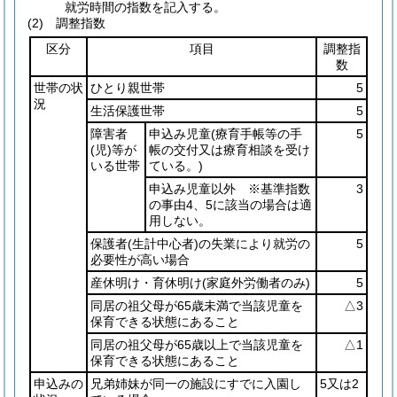
就労時間の指数を記入する。
(2) 調整指数
区分
項目
調整指
数
世帯の状
ひとり親世帯
5
況
生活保護世帯
5
障害者
申込み児童
(療育手帳等の手
5
(児)
等が
帳の交付又は療育相談を受け
いる世帯
ている。)
申込み児童以外 ※基準指数
3
の事由4、5に該当の場合は適
用しない。
保護者
(生計中心者)
の失業により就労の
5
必要性が高い場合
産休明け・育休明け
(家庭外労働者のみ)
5
同居の祖父母が65歳未満で当該児童を
△3
保育できる状態にあること
同居の祖父母が65歳以上で当該児童を
△1
保育できる状態にあること
申込みの
兄弟姉妹が同一の施設にすでに入園し
5又は2