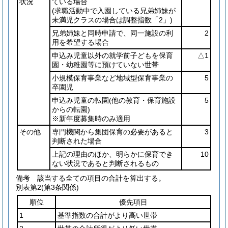
状況
ている場合
(求職活動中で入園している兄弟姉妹が
未満児クラスの場合は調整指数「2」)
兄弟姉妹と同時申請で、同一施設の利
2
用を希望する場合
申込み児童以外の就学前子どもを保育
△1
園・幼稚園等に預けていない世帯
小規模保育事業など地域型保育事業の
5
卒園児
申込み児童の転園
(他の教育・保育施設
5
からの転園)
※新年度募集時のみ適用
その他
専門機関から集団保育の必要があると
3
判断された場合
上記の理由のほか、明らかに保育でき
10
ない状況であると判断されるもの
備考 該当する全ての項目の合計を算出する。
別表第2
(第3条関係)
順位
優先項目
1
基準指数の合計がより高い世帯