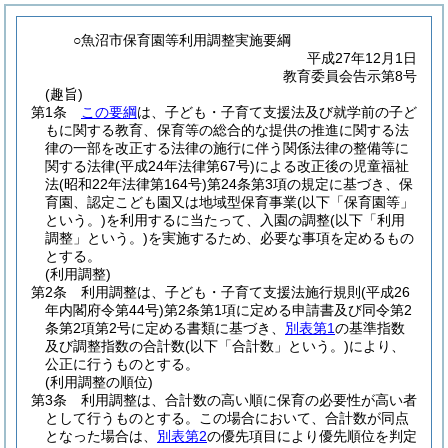
○魚沼市保育園等利用調整実施要綱
平成27年12月1日
教育委員会告示第8号
(趣旨)
第1条
この要綱
は、子ども・子育て支援法及び就学前の子ど
もに関する教育、保育等の総合的な提供の推進に関する法
律の一部を改正する法律の施行に伴う関係法律の整備等に
関する法律
(平成24年法律第67号)
による改正後の児童福祉
法
(昭和22年法律第164号)
第24条第3項の規定に基づき、保
育園、認定こども園又は地域型保育事業
(以下「保育園等」
という。)
を利用するに当たって、入園の調整
(以下「利用
調整」という。)
を実施するため、必要な事項を定めるもの
とする。
(利用調整)
第2条
利用調整は、子ども・子育て支援法施行規則
(平成26
年内閣府令第44号)
第2条第1項に定める申請書及び同令第2
条第2項第2号に定める書類に基づき、
別表第1
の基準指数
及び調整指数の合計数
(以下「合計数」という。)
により、
公正に行うものとする。
(利用調整の順位)
第3条
利用調整は、合計数の高い順に保育の必要性が高い者
として行うものとする。
この場合において、合計数が同点
となった場合は、
別表第2
の優先項目により優先順位を判定