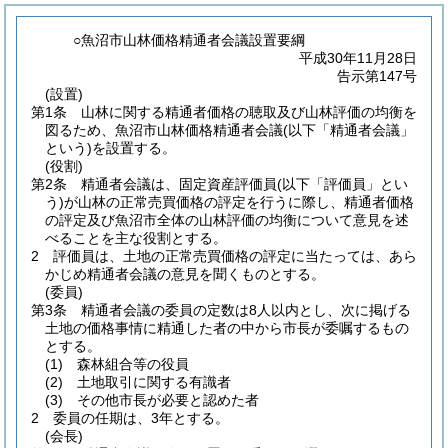
○魚沼市山林価格精通者会議設置要綱
平成30年11月28日
告示第147号
(設置)
第1条
山林に関する精通者価格の聴取及び山林評価の均衡を
図るため、魚沼市山林価格精通者会議
(以下「精通者会議」
という)
を設置する。
(役割)
第2条
精通者会議は、固定資産評価員
(以下「評価員」とい
う)
が山林の正常売買価格の評定を行うに際し、精通者価格
の評定及び魚沼市全体の山林評価の均衡について意見を述
べることを主な役割とする。
2
評価員は、土地の正常売買価格の評定に当たっては、あら
かじめ精通者会議の意見を聞くものとする。
(委員)
第3条
精通者会議の委員の定数は8人以内とし、次に掲げる
土地の価格事情に精通した者の中から市長が委嘱するもの
とする。
(1)
森林組合等の役員
(2)
土地取引に関する有識者
(3)
その他市長が必要と認めた者
2
委員の任期は、3年とする。
(会長)