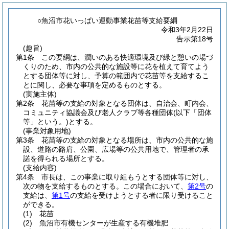
○魚沼市花いっぱい運動事業花苗等支給要綱
令和3年2月22日
告示第18号
(趣旨)
第1条
この要綱は、潤いのある快適環境及び緑と憩いの場づ
くりのため、市内の公共的な施設等に花を植えて育てよう
とする団体等に対し、予算の範囲内で花苗等を支給するこ
とに関し、必要な事項を定めるものとする。
(実施主体)
第2条
花苗等の支給の対象となる団体は、自治会、町内会、
コミュニティ協議会及び老人クラブ等各種団体
(以下「団体
等」という。)
とする。
(事業対象用地)
第3条
花苗等の支給の対象となる場所は、市内の公共的な施
設、道路の路肩、公園、広場等の公共用地で、管理者の承
諾を得られる場所とする。
(支給内容)
第4条
市長は、この事業に取り組もうとする団体等に対し、
次の物を支給するものとする。
この場合において、
第2号
の
支給は、
第1号
の支給を受けようとする者に限り受けること
ができる。
(1)
花苗
(2)
魚沼市有機センターが生産する有機堆肥