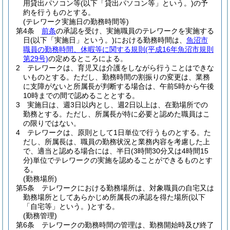
用貸出パソコン等
(以下「貸出パソコン等」という。)
の予
約を行うものとする。
(テレワーク実施日の勤務時間等)
第4条
前条
の承認を受け、実施職員のテレワークを実施する
日
(以下「実施日」という。)
における勤務時間は、
魚沼市
職員の勤務時間、休暇等に関する規則
(平成16年魚沼市規則
第29号)
の定めるところによる。
2
テレワークは、育児又は介護をしながら行うことはできな
いものとする。
ただし、勤務時間の割振りの変更は、業務
に支障がないと所属長が判断する場合は、午前5時から午後
10時までの間で認めることとする。
3
実施日は、週3日以内とし、週2日以上は、在勤場所での
勤務とする。
ただし、所属長が特に必要と認めた職員はこ
の限りではない。
4
テレワークは、原則として1日単位で行うものとする。
た
だし、所属長は、職員の勤務状況と業務内容を考慮した上
で、適当と認める場合には、半日
(3時間30分又は4時間15
分)
単位でテレワークの実施を認めることができるものとす
る。
(勤務場所)
第5条
テレワークにおける勤務場所は、対象職員の自宅又は
勤務場所としてあらかじめ所属長の承認を得た場所
(以下
「自宅等」という。)
とする。
(勤務管理)
第6条
テレワークの勤務時間の管理は、勤務開始時及び終了