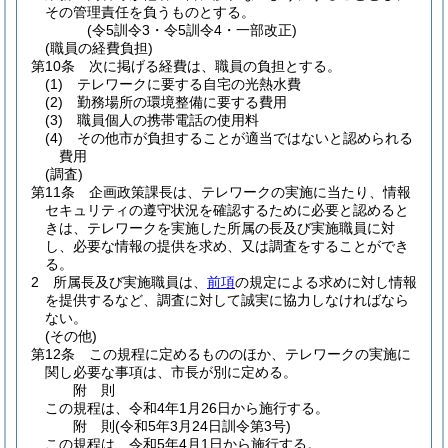
その管理責任を負うものとする。
(令5訓令3・令5訓令4・一部改正)
(職員の経費負担)
第10条
次に掲げる経費は、職員の負担とする。
(1)
テレワークに要する自宅の光熱水費
(2)
勤務場所の環境整備に要する費用
(3)
職員個人の携帯電話の使用料
(4)
その他市が負担することが適当ではないと認められる
費用
(調査)
第11条
企画政策課長は、テレワークの実施に当たり、情報
セキュリティの遵守状況を確認するために必要と認めると
きは、テレワークを実施した所属の長及び実施職員に対
し、必要な情報の提供を求め、又は調査をすることができ
る。
2
所属長及び実施職員は、
前項
の規定による求めに対し情報
を提供するなど、調査に対して誠実に協力しなければなら
ない。
(その他)
第12条
この規程に定めるもののほか、テレワークの実施に
関し必要な事項は、市長が別に定める。
附
則
この規程は、令和4年1月26日から施行する。
附
則
(令和5年3月24日
訓令第3号)
この規程は、令和5年4月1日から施行する。