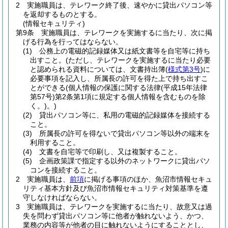
2
実施職員は、テレワーク終了後、速やかに貸出パソコン等
を返却するものとする。
(情報セキュリティ)
第9条
実施職員は、テレワークを実施するに当たり、次に掲
げる行為を行ってはならない。
(1)
公務上の電磁的記録媒体又は紙文書等を自宅等に持ち
出すこと。
(ただし、テレワークを実施するに当たり必要
と認められる資料については、文書持出簿
(
様式第3号
)
に
必要事項を記入し、所属長の許可を得た上で持ち出すこ
とができる
(個人情報の保護に関する法律
(平成15年法律
第57号)
第2条第1項に規定する個人情報を含むものを除
く。)
。)
(2)
貸出パソコン等に、私用の電磁的記録媒体を接続する
こと。
(3)
所属長の許可を得ないで貸出パソコン等以外の端末を
利用すること。
(4)
文書を自宅等で印刷し、又は複製すること。
(5)
企画政策課で指定する以外のネットワークに貸出パソ
コンを接続すること。
2
実施職員は、
前項
に掲げる事項のほか、魚沼市情報セキュ
リティ基本方針及び魚沼市情報セキュリティ対策基準を遵
守しなければならない。
3
実施職員は、テレワークを実施するに当たり、故意又は過
失を問わず貸出パソコン等に他者が触れないよう、かつ、
業務の内容等が他者の目に触れないようにすることとし、