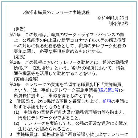
○魚沼市職員のテレワーク実施規程
令和4年1月26日
訓令第2号
(趣旨)
第1条
この規程は、職員のワーク・ライフ・バランスの向
上、公務能率の向上及び新型コロナウイルス等の感染症等
への対応に係る勤務形態として、職員のテレワーク勤務の
実施に関し、必要な事項を定めるものとする。
(定義)
第2条
この規程においてテレワーク勤務とは、通常の勤務場
所
(以下「在勤場所」という。)
以外の場所において、情報
通信機器等を活用して勤務することをいう。
(実施手続等)
第3条
テレワークの実施を希望する職員
(以下「実施職員」
という。)
は、事前にテレワーク実施申請書
(
様式第1号
)
を
所属長に提出し、承認を得るものとする。
2
所属長は、次に掲げる項目を審査した上で、
前項
の申請に
対する承認を行うものとする。
(1)
申請者の業務遂行能力及び勤務管理能力等を踏まえ、
円滑にテレワークができること。
(2)
テレワークを実施しても、公務の正常な運営に支障が
生じないと認められること。
3
実施職員は、総務政策部企画政策課が貸し出すテレワーク