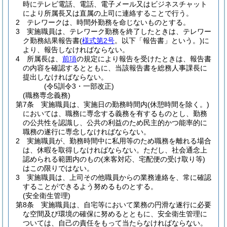
時にテレビ電話、電話、電子メール又はビジネスチャット
により所属長又は直属の上司に連絡することで行う。
2
テレワークは、時間外勤務を命じないものとする。
3
実施職員は、テレワーク勤務を終了したときは、テレワー
ク勤務結果報告書
(
様式第2号
。以下「報告書」という。)
に
より、報告しなければならない。
4
所属長は、
前項
の規定により報告を受けたときは、報告書
の内容を確認するとともに、当該報告書を総務人事課長に
提出しなければならない。
(令5訓令3・一部改正)
(職務専念義務)
第7条
実施職員は、実施日の勤務時間内
(休憩時間を除く。)
においては、職務に専念する義務を有するものとし、勤務
の公共性を認識し、公共の利益のため民主的かつ能率的に
職務の遂行に専念しなければならない。
2
実施職員が、勤務時間中に私用等のため職務を離れる場合
は、休暇を取得しなければならない。
ただし、社会通念上
認められる範囲内のもの
(来客対応、宅配便の受け取り等)
はこの限りではない。
3
実施職員は、上司その他職員からの業務連絡を、常に確認
することができるよう努めるものとする。
(安全衛生管理)
第8条
実施職員は、自宅等において業務の円滑な遂行に必要
な空間及び環境の確保に努めるとともに、安全衛生管理に
ついては、自己の責任をもって当たらなければならない。