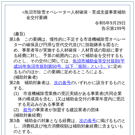
○魚沼市除雪オペレーター人材確保・育成支援事業補助
金交付要綱
令和5年9月29日
告示第199号
(趣旨)
第1条
この要綱は、慢性的に不足する市道機械除雪オペレー
ターの確保及び円滑な世代交代並びに技能継承を図るた
め、事業者等が実施する人材確保・人材育成の取組に要す
る経費に対し、予算の範囲内において補助金を交付するも
のとし、その交付に関しては、
魚沼市補助金等交付規則
(平
成16年魚沼市規則第50号。以下「規則」という。)
に定め
るもののほか、この要綱に定めるところによる。
(補助対象者)
第2条
補助対象者は、
次の各号
のいずれかに該当するものと
する。
(1)
市道機械除雪業務の受託実績がある事業者
(共同企業
体の構成員を含む。)
又は補助金交付の事業年度内に受託
する見込みがある事業者
(2)
前号
の事業者が加盟する建設業者の団体
(補助対象経費)
第3条
補助金の対象となる経費は、
次の各号
に掲げるものと
し、消費税及び地方消費税額は補助対象経費に含まないも
のとする。