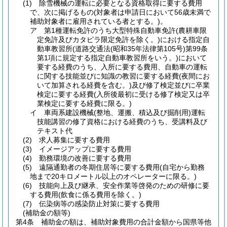
(1)
除雪機械の運転に必要となる資格取得に要する費用
で、次に掲げるもの
(対象者は申請日において56歳未満で
補助対象者に雇用されている者とする。)
。
ア
第1種運転免許のうち大型特殊自動車免許
(農耕車限
定免許及びカタピラ限定免許を除く。)
における指定自
動車教習所
(道路交通法
(昭和35年法律第105号)
第99条
第1項に規定する指定自動車教習所をいう。)
において
要する経費のうち、入所に要する費用、自動車の運転
に関する技能並びに知識の教習に要する経費
(夜間にお
いて加算される経費を含む。)
及び修了検定並びに卒業
検定に要する経費
(入所後最初に受ける修了検定又は卒
業検定に要する経費に限る。)
イ
車両系建設機械
(整地、運搬、積込及び掘削用)
運転
技能講習の修了資格における経費のうち、受講料及び
テキスト代
(2)
求人募集に要する費用
(3)
イメージアップに要する費用
(4)
勤務環境の改善に要する費用
(5)
遠隔通勤者の冬期住居等に要する費用
(自宅から勤務
地まで20キロメートル以上のオペレーターに限る。)
(6)
技能向上及び継承、安全作業等啓発のための研修に要
する費用
(飲食に係る費用を除く。)
(7)
伝染病等の感染防止対策に要する費用
(補助金の額等)
第4条
補助金の額は、補助対象費用の合計金額から国県等他