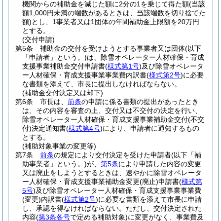
機関からの補助金を減じた額に2分の1を乗じて得た額
(当該
額1,000円未満の端数があるときは、当該端数を切り捨てた
額)
とし、1事業者又は1団体の年間補助金上限額を20万円
とする。
(交付申請)
第5条
補助金の交付を受けようとする事業者又は団体
(以下
「申請者」という。)
は、除雪オペレーター人材確保・育成
支援事業補助金交付申請書
(
様式第1号
)
及び除雪オペレータ
ー人材確保・育成支援事業事業費内訳書
(
様式第2号
)
に必要
な書類を添えて、市長に提出しなければならない。
(補助金交付決定又は却下)
第6条
市長は、
前条
の申請に係る書類の提出があったとき
は、その内容を審査の上、交付又は不交付の決定を行い、
除雪オペレーター人材確保・育成支援事業補助金交付
(不交
付)
決定通知書
(
様式第4号
)
により、申請者に通知するもの
とする。
(補助対象事業の変更等)
第7条
前条
の規定により交付決定を受けた申請者
(以下「補
助事業者」という。)
が、
第5条
により申請した内容の変更
又は廃止をしようとするときは、速やかに除雪オペレータ
ー人材確保・育成支援事業補助金変更
(廃止)
申請書
(
様式第
5号
)
及び除雪オペレーター人材確保・育成支援事業事業費
(変更)
内訳書
(
様式第2号
)
に必要な書類を添えて市長に申請
し、承認を得なければならない。
ただし、交付決定された
内容
(
第3条各号
で定める補助対象)
に変更がなく、事業費及