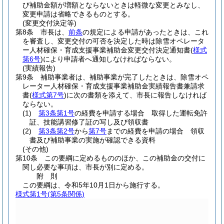
び補助金額が増額とならないときは軽微な変更とみなし、
変更申請は省略できるものとする。
(変更交付決定等)
第8条
市長は、
前条
の規定による申請があったときは、これ
を審査し、変更交付の可否を決定した時は除雪オペレータ
ー人材確保・育成支援事業補助金変更交付決定通知書
(
様式
第6号
)
により申請者へ通知しなければならない。
(実績報告)
第9条
補助事業者は、補助事業が完了したときは、除雪オペ
レーター人材確保・育成支援事業補助金実績報告書兼請求
書
(
様式第7号
)
に次の書類を添えて、市長に報告しなければ
ならない。
(1)
第3条第1号
の経費を申請する場合 取得した運転免許
証、技能講習修了証の写し及び領収書
(2)
第3条第2号
から
第7号
までの経費を申請の場合 領収
書及び補助事業の実施が確認できる資料
(その他)
第10条
この要綱に定めるもののほか、この補助金の交付に
関し必要な事項は、市長が別に定める。
附
則
この要綱は、令和5年10月1日から施行する。
様式第1号
(第5条関係)