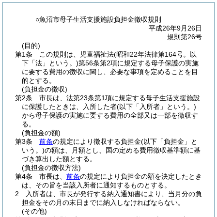
○魚沼市母子生活支援施設負担金徴収規則
平成26年9月26日
規則第26号
(目的)
第1条
この規則は、児童福祉法
(昭和22年法律第164号。以
下「法」という。)
第56条第2項に規定する母子保護の実施
に要する費用の徴収に関し、必要な事項を定めることを目
的とする。
(負担金の徴収)
第2条
市長は、法第23条第1項に規定する母子生活支援施設
に保護したときは、入所した者
(以下「入所者」という。)
から母子保護の実施に要する費用の全部又は一部を徴収す
る。
(負担金の額)
第3条
前条
の規定により徴収する負担金
(以下「負担金」と
いう。)
の額は、月額とし、国の定める費用徴収基準額に基
づき算出した額とする。
(負担金の徴収方法)
第4条
市長は、
前条
の規定により負担金の額を決定したとき
は、その旨を当該入所者に通知するものとする。
2
入所者は、市長が発行する納入通知書により、当月分の負
担金をその月の末日までに納入しなければならない。
(その他)