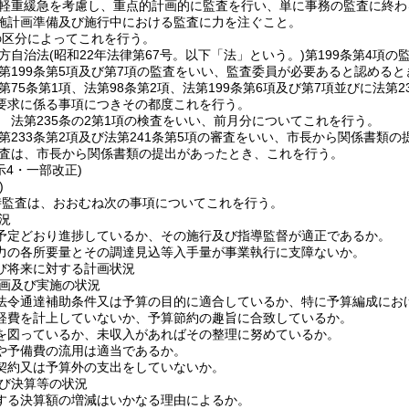
軽重緩急を考慮し、重点的計画的に監査を行い、単に事務の監査に終わ
施計画準備及び施行中における監査に力を注ぐこと。
の区分によってこれを行う。
方自治法
(昭和22年法律第67号。以下「法」という。)
第199条第4項
第199条第5項及び第7項の監査をいい、監査委員が必要あると認める
75条第1項、法第98条第2項、法第199条第6項及び第7項並びに法第23
要求に係る事項につきその都度これを行う。
 法第235条の2第1項の検査をいい、前月分についてこれを行う。
第233条第2項及び法第241条第5項の審査をいい、市長から関係書類
査は、市長から関係書類の提出があったとき、これを行う。
示4・一部改正)
)
時監査は、おおむね次の事項についてこれを行う。
況
予定どおり進捗しているか、その施行及び指導監督が適正であるか。
力の各所要量とその調達見込等入手量が事業執行に支障ないか。
び将来に対する計画状況
画及び実施の状況
法令通達補助条件又は予算の目的に適合しているか、特に予算編成にお
経費を計上していないか、予算節約の趣旨に合致しているか。
を図っているか、未収入があればその整理に努めているか。
や予備費の流用は適当であるか。
契約又は予算外の支出をしていないか。
び決算等の状況
する決算額の増減はいかなる理由によるか。