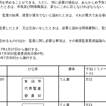
明を求めることができる。
ただし、特に必要の場合は、あらかじめ予告
ったときは、市長及び関係職員は、直ちにこれに応じなければならない
、監査の結果、措置が適当でないと認めたときは、それが重大である場
。
監査したとき、又は立会いをしたときは、必要と認める関係書類に、監
定めるもののほか、監査に関し必要な事項は、その都度監査委員協議の
7年1月27日から施行する。
年7月30日
監査委員告示第4号)
年7月30日から施行する。
ひな形
書体
寸法
(ミリメ
トル)
員印
てん書
方21
てん書
方21