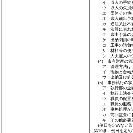
イ
収入の手続
ウ
収入の欠損
エ
団体その他
オ
歳入歳出予
カ
違法又は不
キ
決算に表わ
ク
歳出予算の
ケ
出納閉鎖の
コ
工事の請負
サ
材料等の使
シ
人夫雇人の
(4)
市有財産の管
ア
管理方法は
イ
現物と台帳
ウ
出納及び処
(5)
事務執行の状
ア
執行部の企
イ
執行上法令
ウ
職員の配置
エ
職員の服務
オ
事務処理が
カ
前回監査に
キ
その他必要
(例日を定めない監
第10条
例日を定め