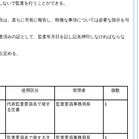
しないで監査を行うことができる。
。
合は、直ちに市長に報告し、軽微な事項については必要な指示を与
査済みの証として、監査年月日を記し記名押印しなければならな
上定める。
ー
使用区分
管理者
個数
代表監査委員名で発す
監査委員事務局長
1
る文書
監査委員名で発する文
監査委員事務局長
1