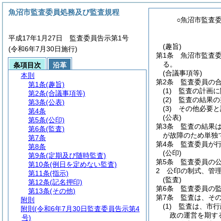
魚沼市監査委員処務及び監査規程
○魚沼市監査
平成17年1月27日 監査委員告示第1号
(趣旨)
(令和6年7月30日施行)
第1条
魚沼市監査
る。
条項目次
沿革
(合議事項等)
本則
第2条
監査委員の
第1条
(趣旨)
(1)
監査の計画に
第2条
(合議事項等)
(2)
監査の結果の
第3条
(公表)
(3)
その他必要と
第4条
(公表)
第5条
(公印)
第3条
監査の結果
第6条
(監査)
が故障のため単独
第7条
第4条
監査委員が
第8条
(公印)
第9条
(定期及び随時監査)
第5条
監査委員の
第10条
(例日を定めない監査)
2
公印の制式、管
第11条
(指示)
(監査)
第12条
(記名押印)
第6条
監査委員の
第13条
(その他)
第7条
監査は、そ
附則
(1)
監査は、市行
附則
(令和6年7月30日監査委員告示第4
政の運営を期す
号)