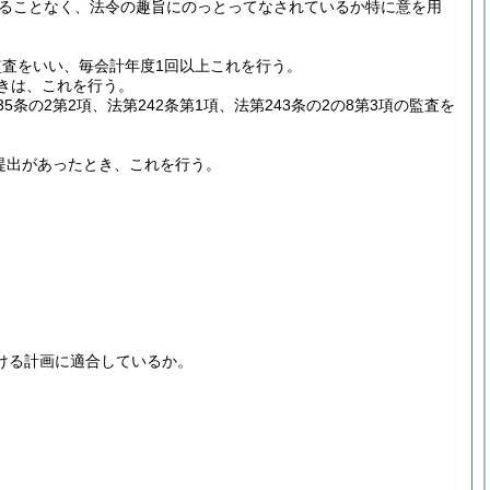
ることなく、法令の趣旨にのっとってなされているか特に意を用
の監査をいい、毎会計年度1回以上これを行う。
ときは、これを行う。
5条の2第2項、法第242条第1項、法第243条の2の8第3項の監査を
の提出があったとき、これを行う。
ける計画に適合しているか。