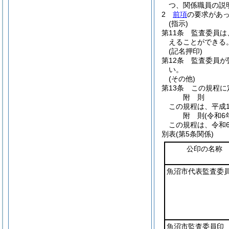
つ、関係職員の説
2
前項
の要求があ
(指示)
第11条
監査委員は
えることができる
(記名押印)
第12条
監査委員が
い。
(その他)
第13条
この規程に
附
則
この規程は、平成1
附
則
(令和6
この規程は、令和6
別表
(第5条関係)
公印の名称
魚沼市代表監査委
魚沼市監査委員印