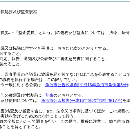
委員処務及び監査規程
委員
(以下「監査委員」という。)
の処務及び監査については、法令、条例
合議又は協議に付すべき事項は、おおむね次のとおりとする。
関すること。
判定、報告、通知及び公表並びに審査意見書に関すること。
認めること。
は、監査委員の合議又は協議を経た後でなければこれを公表することは
で職務を執行する場合は、この限りでない。
行う一般に対する公表は、
魚沼市公告式条例
(平成16年魚沼市条例第3号)
公印の種類及び寸法等は、
別表
のとおりとする。
理及び使用については、
魚沼市公印規則
(平成16年魚沼市規則第17号)
を
監査
(検査及び審査を含む。)
は、法令又は条例に基づくほか、この規程の
の実効を挙げるため次の方針によって行う。
政の全般にわたって調査を行い、この動向、推移に注意し、総合的市政
ることを旨とすること。