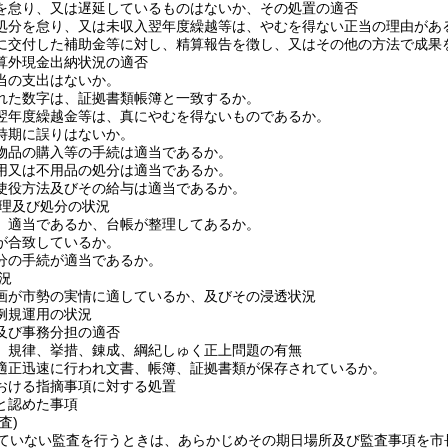
を怠り、又は遅延しているものはないか、その処置の適否
処分を怠り、又は未収入翌年度繰越等は、やむを得ない正当の理由があ
に交付した補助金等に対し、精算報告を徴し、又はその他の方法で成果
算外現金出納状況の適否
当の支出はないか。
れた数字は、証拠書類帳簿と一致するか。
翌年度繰越金等は、真にやむを得ないものであるか。
時期に誤りはないか。
物品の購入等の手続は適当であるか。
用又は不用品の処分は適当であるか。
使役方法及びその給与は適当であるか。
理及び処分の状況
、適当であるか、台帳が整理してあるか。
が合致しているか。
分の手続が適当であるか。
況
画が市勢の実情に適しているか、及びその浸透状況
例規運用の状況
及び事務分担の適否
、規律、挙措、錬成、綱紀しゅく正上問題の有無
適正迅速に行われ文書、帳簿、証拠書類が保存されているか。
おける指摘事項に対する処置
と認めた事項
査)
ていない監査を行うときは、あらかじめその期日場所及び監査事項を市