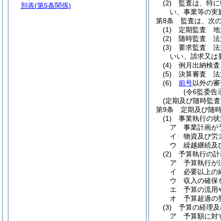
(2)
監査は、特に
別表
(第5条関係)
い、事業等の実
第8条
監査は、次
(1)
定期監査 地
(2)
随時監査 法
(3)
要求監査 法第
いい、請求又は
(4)
例月出納検査
(5)
決算審査 法
(6)
前号
以外の審
(令6監委告
(定期及び随時監査
第9条
定期及び随
(1)
事業執行の状
ア
事業計画が
イ
物資及び労
ウ
繰越継続及
(2)
予算執行の計
ア
予算執行が
イ
必要以上の
ウ
収入の確保
エ
予算の流用
オ
予算超過の
(3)
予算の経理及
ア
予算額に対