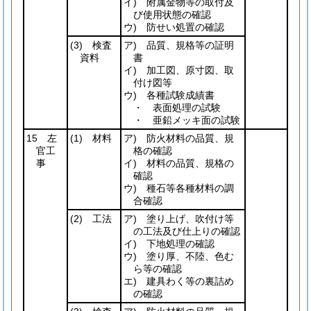
イ) 附属金物等の取付及
び使用状態の確認
ウ) 防せい処置の確認
(3)
検査
ア) 品質、規格等の証明
資料
書
イ) 加工図、原寸図、取
付け図等
ウ) 各種試験成績書
・ 表面処理の試験
・ 亜鉛メッキ面の試験
15 左
(1)
材料
ア) 防火材料の品質、規
官工
格の確認
事
イ) 材料の品質、規格の
確認
ウ) 種石等各種材料の調
合確認
(2)
工法
ア) 塗り上げ、吹付け等
の工法及び仕上りの確認
イ) 下地処理の確認
ウ) 塗り厚、不陸、色む
ら等の確認
エ) 建具わく等の裏詰め
の確認