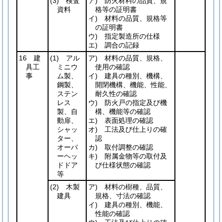
(3)
検査
ア) 防火材料の品質、規
資料
格等の証明書
イ) 材料の品質、規格等
の証明書
ウ) 指定製造所の仕様
エ) 調合の記録
16 建
(1)
アル
ア) 材料の品質、規格、
具工
ミニウ
使用の確認
事
ム製、
イ) 建具の種別、機構、
鋼製、
開閉機構、機能、性能、
ステン
耐久性の確認
レス
ウ) 防火戸の指定及び機
製、自
構、機能等の確認
動扉、
エ) 表面処理の確認
シャッ
オ) 工法及び仕上りの確
ター、
認
オーバ
カ) 取付調整の確認
ーヘッ
キ) 附属金物等の取付及
ドドア
び仕様状態の確認
等
(2)
木製
ア) 材料の樹種、品質、
建具
規格、寸法の確認
イ) 建具の種別、機能、
性能の確認