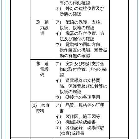
導灯の作動確認
オ) 外灯の建柱位置及び
塗装の確認
⑤ 動
ア) 配線の保護、支柱、
力設
接続、接地の確認
備
イ) 機器の取付位置、方
法及び据付の確認
ウ) 電動機の回転方向、
操作装置の機能、騒音振
動の有無の確認
⑥ 避
ア) 突針及び突針支持金
雷設
物の取付位置、方法の確
備
認
イ) 避雷導線の支持間
隔、保護管及び鉄骨等の
接続の確認
ウ) ③接地の各項準用
(3)
検査
ア) 品質、規格等の証明
資料
書
イ) 製作図、施工図等
ウ) 機械試験成績書
エ) 各種記録、現場試験
(検査)
成績書