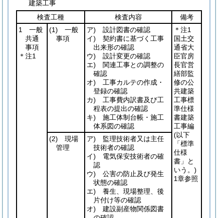
建築工事
検査工種
検査内容
備考
1 一般
(1)
一般
ア) 設計図書の確認
＊注1
共通
事項
イ) 契約書に基づく工事
国土交
事項
出来形の確認
通省大
＊注1
ウ) 設計変更の確認
臣官房
エ) 関連工事との調整の
長官営
確認
繕部監
オ) 工事カルテの作成・
修の公
登録の確認
共建築
カ) 工事費内訳書及び工
工事標
程表の提出の確認
準仕様
キ) 施工体制台帳・施工
書建築
体系図の確認
工事編
(以下
(2)
現場
ア) 監理技術者又は主任
「標準
管理
技術者の確認
仕様
イ) 電気保安技術者の確
書」と
認
いう。)
ウ) 公害の防止及び発生
1章参照
状態の確認
エ) 養生、現場整理、後
片付け等の確認
オ) 建設副産物関係図書
の確認