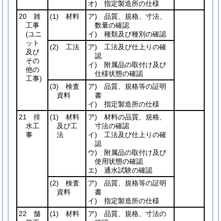
オ) 指定製造所の仕様
20 雑
(1)
材料
ア) 品質、規格、寸法、
工事
数量の確認
(ユニ
イ) 種類及び種別の確認
ット
(2)
工法
ア) 工法及び仕上りの確
及び
認
その
イ) 附属品の取付け及び
他の
仕様状態の確認
工事)
(3)
検査
ア) 品質、規格等の証明
資料
書
イ) 指定製造所の仕様
21 排
(1)
材料
ア) 材料の品質、規格、
水工
及び工
寸法の確認
事
法
イ) 工法及び仕上りの確
認
ウ) 附属品の取付け及び
使用状態の確認
エ) 通水試験の確認
(2)
検査
ア) 品質、規格等の証明
資料
書
イ) 指定製造所の仕様
22 舗
(1)
材料
ア) 品質、規格、寸法の