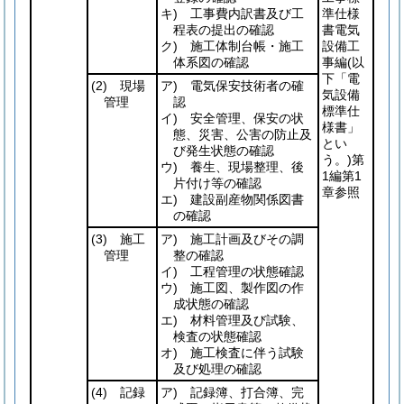
キ) 工事費内訳書及び工
準仕様
程表の提出の確認
書電気
ク) 施工体制台帳・施工
設備工
体系図の確認
事編
(以
下「電
(2)
現場
ア) 電気保安技術者の確
気設備
管理
認
標準仕
イ) 安全管理、保安の状
様書」
態、災害、公害の防止及
とい
び発生状態の確認
う。)
第
ウ) 養生、現場整理、後
1編第1
片付け等の確認
章参照
エ) 建設副産物関係図書
の確認
(3)
施工
ア) 施工計画及びその調
管理
整の確認
イ) 工程管理の状態確認
ウ) 施工図、製作図の作
成状態の確認
エ) 材料管理及び試験、
検査の状態確認
オ) 施工検査に伴う試験
及び処理の確認
(4)
記録
ア) 記録簿、打合簿、完