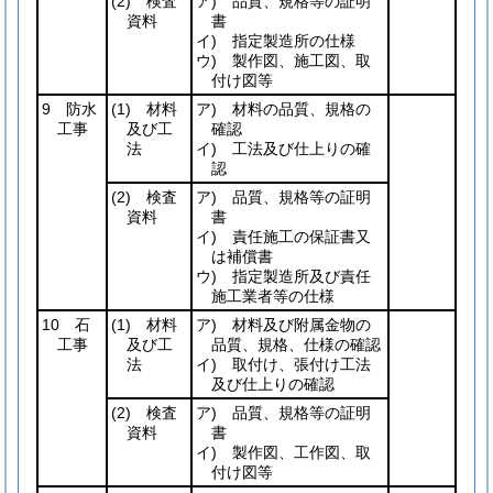
(2)
検査
ア) 品質、規格等の証明
資料
書
イ) 指定製造所の仕様
ウ) 製作図、施工図、取
付け図等
9 防水
(1)
材料
ア) 材料の品質、規格の
工事
及び工
確認
法
イ) 工法及び仕上りの確
認
(2)
検査
ア) 品質、規格等の証明
資料
書
イ) 責任施工の保証書又
は補償書
ウ) 指定製造所及び責任
施工業者等の仕様
10 石
(1)
材料
ア) 材料及び附属金物の
工事
及び工
品質、規格、仕様の確認
法
イ) 取付け、張付け工法
及び仕上りの確認
(2)
検査
ア) 品質、規格等の証明
資料
書
イ) 製作図、工作図、取
付け図等