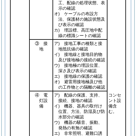
工、配線の処理状態、表
示の確認
オ) ケーブルの布設方
法、保護材の施設状態及
び表示の確認
カ) 埋設標、高圧地中配
線の標識シートの確認
③ 接
ア) 接地工事の種類と接
地
地抵抗値の確認
イ) 接地線と接地目的物
及び接地極の接続の確認
ウ) 接地極の埋設位置、
深さ及び表示の確認
エ) 接地線の保護の確認
オ) 避雷用接地極及び他
の工作物との隔離の確認
④ 電
ア) 配線の保護、支持、
コンセ
灯設
接続、接地の確認
ント設
備
イ) 機器、器具の取付け
備含
位置、方法、防湿及び防
む。
水部分の確認
ウ) 機器の騒音、振動、
発熱の有無の確認
エ) 非常照明、避難口誘