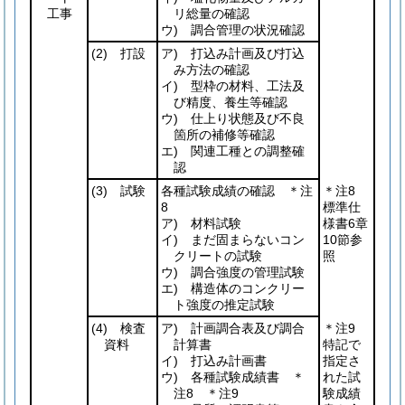
工事
リ総量の確認
ウ) 調合管理の状況確認
(2)
打設
ア) 打込み計画及び打込
み方法の確認
イ) 型枠の材料、工法及
び精度、養生等確認
ウ) 仕上り状態及び不良
箇所の補修等確認
エ) 関連工種との調整確
認
(3)
試験
各種試験成績の確認 ＊注
＊注8
8
標準仕
ア) 材料試験
様書6章
イ) まだ固まらないコン
10節参
クリートの試験
照
ウ) 調合強度の管理試験
エ) 構造体のコンクリー
ト強度の推定試験
(4)
検査
ア) 計画調合表及び調合
＊注9
資料
計算書
特記で
イ) 打込み計画書
指定さ
ウ) 各種試験成績書 ＊
れた試
注8 ＊注9
験成績