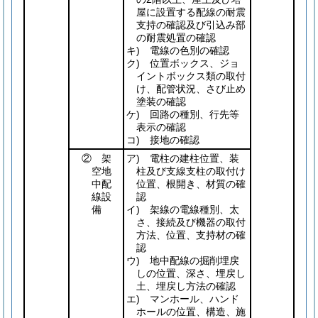
屋に設置する配線の耐震
支持の確認及び引込み部
の耐震処置の確認
キ) 電線の色別の確認
ク) 位置ボックス、ジョ
イントボックス類の取付
け、配管状況、さび止め
塗装の確認
ケ) 回路の種別、行先等
表示の確認
コ) 接地の確認
② 架
ア) 電柱の建柱位置、装
空地
柱及び支線支柱の取付け
中配
位置、根開き、材質の確
線設
認
備
イ) 架線の電線種別、太
さ、接続及び機器の取付
方法、位置、支持材の確
認
ウ) 地中配線の掘削埋戻
しの位置、深さ、埋戻し
土、埋戻し方法の確認
エ) マンホール、ハンド
ホールの位置、構造、施