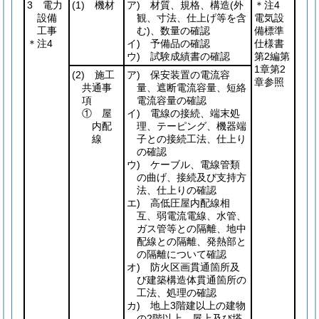
3 電力
(1)
機材
ア) 材質、規格、構造
(外
＊注4
設備
観、寸法、仕上げ等を含
電気設
工事
む)
、数量の確認
備標準
＊注4
イ) 予備品の確認
仕様書
ウ) 試験成績書の確認
第2編第
1章第2
(2)
施工
ア) 保安装置の電流容
章参照
共通事
量、遮断電流容量、短絡
項
電流容量の確認
① 屋
イ) 電線の接続、端末処
内配
理、テーピング、機器端
線
子との接続工法、仕上り
の確認
ウ) ケーブル、電線管類
の曲げ、接続及び支持方
法、仕上りの確認
エ) 高低圧屋内配線相
互、弱電流電線、水管、
ガス管等との隔離、地中
配線との隔離、発熱部と
の隔離について確認
オ) 防火区画貫通箇所及
び建築構造体貫通箇所の
工法、処理の確認
カ) 地上3階建以上の建物
の2階以上、屋上及び塔