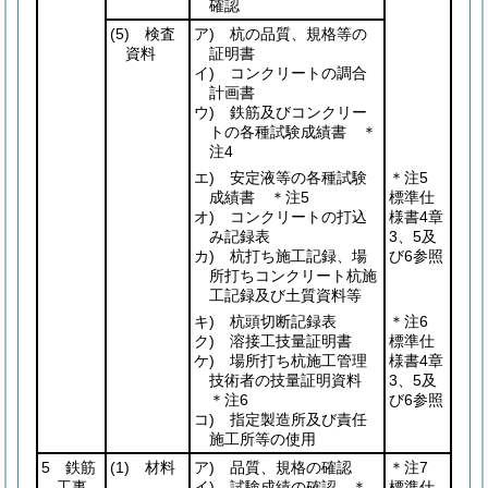
確認
(5)
検査
ア) 杭の品質、規格等の
資料
証明書
イ) コンクリートの調合
計画書
ウ) 鉄筋及びコンクリー
トの各種試験成績書 ＊
注4
エ) 安定液等の各種試験
＊注5
成績書 ＊注5
標準仕
オ) コンクリートの打込
様書4章
み記録表
3、5及
カ) 杭打ち施工記録、場
び6参照
所打ちコンクリート杭施
工記録及び土質資料等
キ) 杭頭切断記録表
＊注6
ク) 溶接工技量証明書
標準仕
ケ) 場所打ち杭施工管理
様書4章
技術者の技量証明資料
3、5及
＊注6
び6参照
コ) 指定製造所及び責任
施工所等の使用
5 鉄筋
(1)
材料
ア) 品質、規格の確認
＊注7
工事
イ) 試験成績の確認 ＊
標準仕