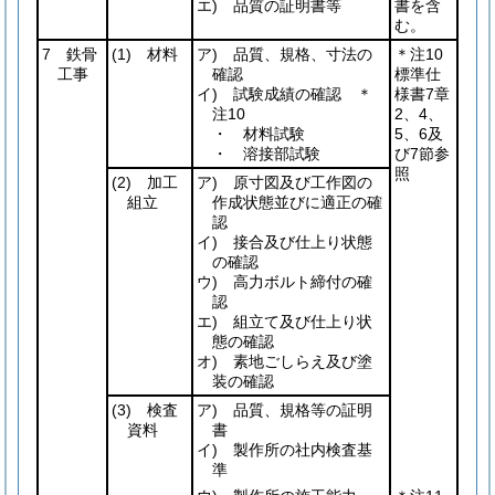
エ) 品質の証明書等
書を含
む。
7 鉄骨
(1)
材料
ア) 品質、規格、寸法の
＊注10
工事
確認
標準仕
イ) 試験成績の確認 ＊
様書7章
注10
2、4、
・ 材料試験
5、6及
・ 溶接部試験
び7節参
照
(2)
加工
ア) 原寸図及び工作図の
組立
作成状態並びに適正の確
認
イ) 接合及び仕上り状態
の確認
ウ) 高力ボルト締付の確
認
エ) 組立て及び仕上り状
態の確認
オ) 素地ごしらえ及び塗
装の確認
(3)
検査
ア) 品質、規格等の証明
資料
書
イ) 製作所の社内検査基
準