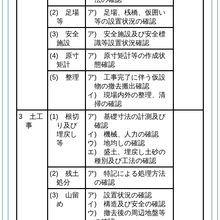
(2)
足場
ア) 足場、桟橋、仮囲い
等
等の設置状況の確認
(3)
安全
ア) 安全施設及び安全標
施設
識等設置状況確認
(4)
原寸
ア) 原寸矩計等の作成状
矩計
態確認
(5)
整理
ア) 工事完了に伴う仮設
物の撤去搬出確認
イ) 現場内外の整理、清
掃の確認
3 土工
(1)
根切
ア) 基礎寸法の計測及び
事
り及び
確認
埋戻し
イ) 機械、人力の確認
等
ウ) 地均しの確認
エ) 盛土、埋戻し土砂の
種別及び工法の確認
(2)
残土
ア) 特記による処理方法
処分
の確認
(3)
山留
ア) 設置状況の確認
め
イ) 構造及び安全の確認
ウ) 撤去後の周辺地盤等