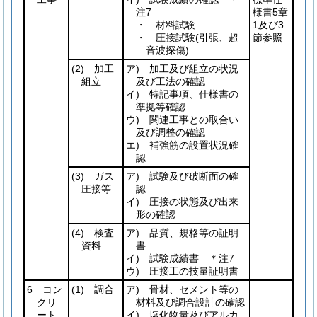
注7
様書5章
・ 材料試験
1及び3
・ 圧接試験
(引張、超
節参照
音波探傷)
(2)
加工
ア) 加工及び組立の状況
組立
及び工法の確認
イ) 特記事項、仕様書の
準拠等確認
ウ) 関連工事との取合い
及び調整の確認
エ) 補強筋の設置状況確
認
(3)
ガス
ア) 試験及び破断面の確
圧接等
認
イ) 圧接の状態及び出来
形の確認
(4)
検査
ア) 品質、規格等の証明
資料
書
イ) 試験成績書 ＊注7
ウ) 圧接工の技量証明書
6 コン
(1)
調合
ア) 骨材、セメント等の
クリ
材料及び調合設計の確認
ート
イ) 塩化物量及びアルカ