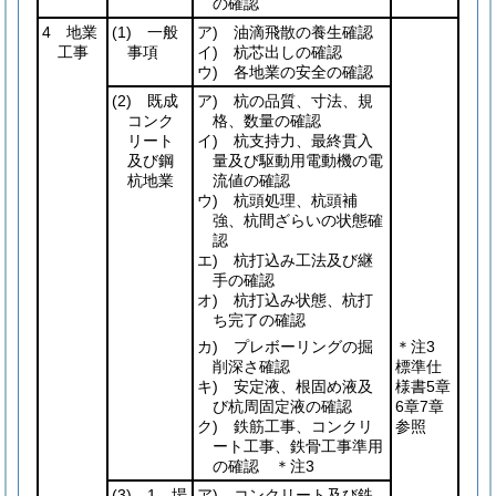
の確認
4 地業
(1)
一般
ア) 油滴飛散の養生確認
工事
事項
イ) 杭芯出しの確認
ウ) 各地業の安全の確認
(2)
既成
ア) 杭の品質、寸法、規
コンク
格、数量の確認
リート
イ) 杭支持力、最終貫入
及び鋼
量及び駆動用電動機の電
杭地業
流値の確認
ウ) 杭頭処理、杭頭補
強、杭間ざらいの状態確
認
エ) 杭打込み工法及び継
手の確認
オ) 杭打込み状態、杭打
ち完了の確認
カ) プレボーリングの掘
＊注3
削深さ確認
標準仕
キ) 安定液、根固め液及
様書5章
び杭周固定液の確認
6章7章
ク) 鉄筋工事、コンクリ
参照
ート工事、鉄骨工事準用
の確認 ＊注3
(3)
―1 場
ア) コンクリート及び鉄