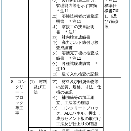
ウ) 製作所の施工能力、
＊注11
管理能力等を示す書類
標準仕
＊注11
様書7章
エ) 溶接技術者の資格証
1、6及
明書 ＊注11
び7節参
オ) 溶接工の技量証明
照
書 ＊注11
カ) 社内検査成績書
キ) 高力ボルト締付け検
査成績書
ク) 溶接完了後の検査成
績書 ＊注11
ケ) 各種試験成績書 ＊
注10
コ) 建て入れ検査の記録
8 コン
(1)
材料
ア) 材料及び附属金物等
クリ
及び工
の品質、規格、寸法、仕
ート
法
様の確認
ブロ
イ) 補強筋等の加工組
ック
立、工法等の確認
等工
ウ) コンクリートブロッ
事
ク、ALCパネル、押出し
成形セメント板の取付け
工法及び仕上りの確認