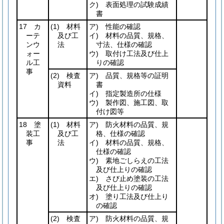
ク) 表面処理の試験成績
書
17 カ
(1)
材料
ア) 性能の確認
ーテ
及び工
イ) 材料の品質、規格、
ンウ
法
寸法、仕様の確認
ォー
ウ) 取付け工法及び仕上
ル工
りの確認
事
(2)
検査
ア) 品質、規格等の証明
資料
書
イ) 指定製造所の仕様
ウ) 製作図、施工図、取
付け図等
18 塗
(1)
材料
ア) 防火材料の品質、規
装工
及び工
格、仕様の確認
事
法
イ) 材料の品質、規格、
仕様の確認
ウ) 素地ごしらえの工法
及び仕上りの確認
エ) さび止め塗装の工法
及び仕上りの確認
オ) 塗り工法及び仕上り
の確認
(2)
検査
ア) 防火材料の品質、規