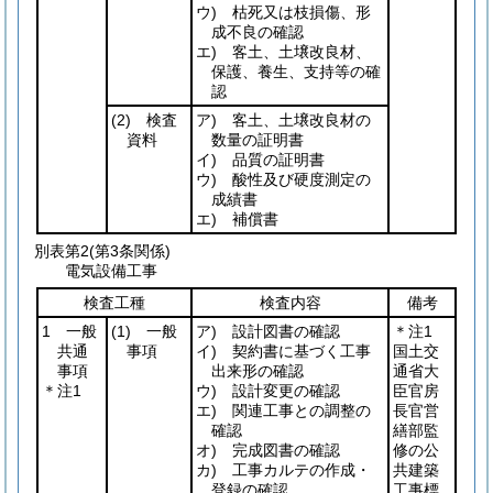
ウ) 枯死又は枝損傷、形
成不良の確認
エ) 客土、土壌改良材、
保護、養生、支持等の確
認
(2)
検査
ア) 客土、土壌改良材の
資料
数量の証明書
イ) 品質の証明書
ウ) 酸性及び硬度測定の
成績書
エ) 補償書
別表第2
(第3条関係)
電気設備工事
検査工種
検査内容
備考
1 一般
(1)
一般
ア) 設計図書の確認
＊注1
共通
事項
イ) 契約書に基づく工事
国土交
事項
出来形の確認
通省大
＊注1
ウ) 設計変更の確認
臣官房
エ) 関連工事との調整の
長官営
確認
繕部監
オ) 完成図書の確認
修の公
カ) 工事カルテの作成・
共建築
登録の確認
工事標