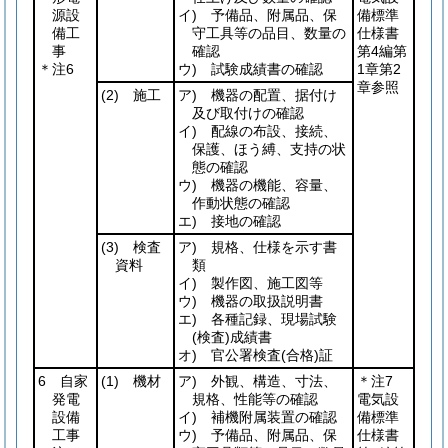
源設
イ) 予備品、附属品、保
備標準
備工
守工具等の品目、数量の
仕様書
事
確認
第4編第
＊注6
ウ) 試験成績書の確認
1章第2
章参照
(2)
施工
ア) 機器の配置、据付け
及び取付けの確認
イ) 配線の布設、接続、
保護、ほう縛、支持の状
態の確認
ウ) 機器の機能、容量、
作動状態の確認
エ) 接地の確認
(3)
検査
ア) 規格、仕様を示す書
資料
類
イ) 製作図、施工図等
ウ) 機器の取扱説明書
エ) 各種記録、現場試験
(検査)
成績書
オ) 官公署検査
(合格)
証
6 自家
(1)
機材
ア) 外観、構造、寸法、
＊注7
発電
規格、性能等の確認
電気設
設備
イ) 補機附属装置の確認
備標準
工事
ウ) 予備品、附属品、保
仕様書