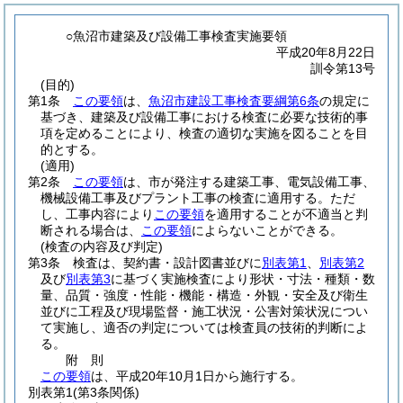
○魚沼市建築及び設備工事検査実施要領
平成20年8月22日
訓令第13号
(目的)
第1条
この要領
は、
魚沼市建設工事検査要綱第6条
の規定に
基づき、建築及び設備工事における検査に必要な技術的事
項を定めることにより、検査の適切な実施を図ることを目
的とする。
(適用)
第2条
この要領
は、市が発注する建築工事、電気設備工事、
機械設備工事及びプラント工事の検査に適用する。
ただ
し、工事内容により
この要領
を適用することが不適当と判
断される場合は、
この要領
によらないことができる。
(検査の内容及び判定)
第3条
検査は、契約書・設計図書並びに
別表第1
、
別表第2
及び
別表第3
に基づく実施検査により形状・寸法・種類・数
量、品質・強度・性能・機能・構造・外観・安全及び衛生
並びに工程及び現場監督・施工状況・公害対策状況につい
て実施し、適否の判定については検査員の技術的判断によ
る。
附
則
この要領
は、平成20年10月1日から施行する。
別表第1
(第3条関係)