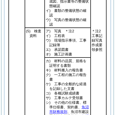
成図、指示書等の整備状
態確認
イ) 書類の整備状態の確
認
ウ) 写真の整備状態の確
認
(5)
検査
ア) 写真 ＊注2
＊注2
資料
イ) 工程表
工事記
ウ) 現場指示事項、工事
録写真
記録簿
作成要
エ) 承諾図書
領参照
オ) 施工計画書
カ) 材料の品質、規格を
証明する書類
キ) 材料搬入の報告書
ク) 一工程の施工の報告
書
ケ) 工事の全般的な経過
を記録した文書
コ) 各種試験成績書
サ) 工事カルテ受領書
シ) その他の仕様書、標
準仕様書、契約書、
魚沼
市財務規則
、魚沼市建設