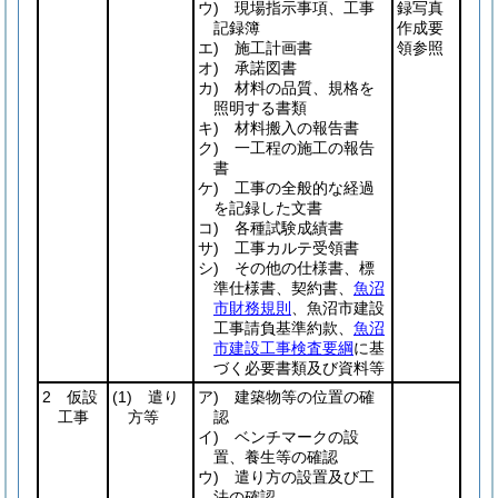
ウ) 現場指示事項、工事
録写真
記録簿
作成要
エ) 施工計画書
領参照
オ) 承諾図書
カ) 材料の品質、規格を
照明する書類
キ) 材料搬入の報告書
ク) 一工程の施工の報告
書
ケ) 工事の全般的な経過
を記録した文書
コ) 各種試験成績書
サ) 工事カルテ受領書
シ) その他の仕様書、標
準仕様書、契約書、
魚沼
市財務規則
、魚沼市建設
工事請負基準約款、
魚沼
市建設工事検査要綱
に基
づく必要書類及び資料等
2 仮設
(1)
遣り
ア) 建築物等の位置の確
工事
方等
認
イ) ベンチマークの設
置、養生等の確認
ウ) 遣り方の設置及び工
法の確認