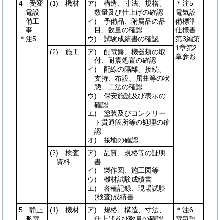
4 受変
(1)
機材
ア) 構造、寸法、規格、
＊注5
電設
数量及び仕上げの確認
電気設
備工
イ) 予備品、附属品の品
備標準
事
目、数量の確認
仕様書
＊注5
ウ) 試験成績書の確認
第3編第
1章第2
(2)
施工
ア) 配電盤、機器類の取
章参照
付、耐震処置の確認
イ) 配線の隔離、接続、
支持、布設、屈曲等の状
態、工法の確認
ウ) 保安施設及び表示の
確認
エ) 塗装及びコンクリー
ト貫通箇所等の処理の確
認
オ) 接地の確認
(3)
検査
ア) 品質、規格等の証明
資料
書
イ) 製作図、施工図等
ウ) 機材試験成績書
エ) 各種記録、現場試験
(検査)
成績書
5 静止
(1)
機材
ア) 規格、構造、寸法、
＊注6
形電
仕上げ及び数量の確認
電気設