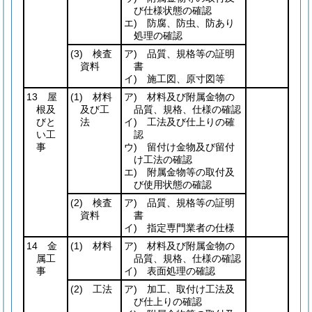
び仕様状態の確認
エ) 防腐、防虫、防あり
処理の確認
(3)
検査
ア) 品質、規格等の証明
資料
書
イ) 施工図、原寸図等
13 屋
(1)
材料
ア) 材料及び附属金物の
根及
及び工
品質、規格、仕様の確認
びと
法
イ) 工法及び仕上りの確
い工
認
事
ウ) 留付け金物及び留付
け工法の確認
エ) 附属金物等の取付及
び使用状態の確認
(2)
検査
ア) 品質、規格等の証明
資料
書
イ) 指定専門業者の仕様
14 金
(1)
材料
ア) 材料及び附属金物の
属工
品質、規格、仕様の確認
事
イ) 表面処理の確認
(2)
工法
ア) 加工、取付け工法及
び仕上りの確認