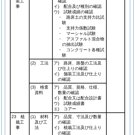
装工
確認
事
イ) 配合及び種別の確認
ウ) 試験成績の確認
・ 路床土の支持力比試
験
・ 支持力係数試験
・ マーシャル試験
・ アスファルト混合物
の抽出試験
・ コンクリート各種試
験
(2)
工法
ア) 路床、路盤の工法及
び仕上りの確認
イ) 舗装工法及び仕上り
の確認
(3)
検査
ア) 品質、規格、仕様、
資料
数量の確認
イ) 配合又は配合設計書
ウ) 試験成績書
エ) コアー
23 植
(1)
材料
ア) 品質、寸法及び数量
栽工
及び工
の確認
事
法
イ) 植栽工法及び仕上り
の確認