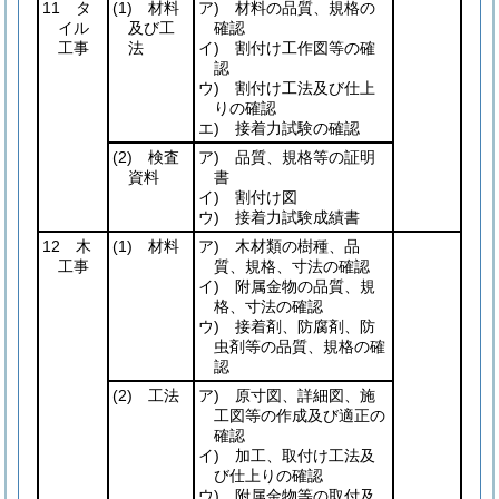
11 タ
(1)
材料
ア) 材料の品質、規格の
イル
及び工
確認
工事
法
イ) 割付け工作図等の確
認
ウ) 割付け工法及び仕上
りの確認
エ) 接着力試験の確認
(2)
検査
ア) 品質、規格等の証明
資料
書
イ) 割付け図
ウ) 接着力試験成績書
12 木
(1)
材料
ア) 木材類の樹種、品
工事
質、規格、寸法の確認
イ) 附属金物の品質、規
格、寸法の確認
ウ) 接着剤、防腐剤、防
虫剤等の品質、規格の確
認
(2)
工法
ア) 原寸図、詳細図、施
工図等の作成及び適正の
確認
イ) 加工、取付け工法及
び仕上りの確認
ウ) 附属金物等の取付及