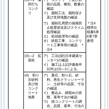
所打ち
筋の品質、種別、数量の
コンク
確認
リ
イ) 掘削工法、掘削深さ
及び支持地盤の確認
ウ) 掘削孔周壁の崩落防
＊注4
止処置状況及びスライム
標準仕
処理確認
様書5章
エ) 杭頭処理等の確認
6章7章
オ) 鉄筋工事、コンクリ
参照
ート工事準用の確認 ＊
注4
(3)
―2 拡
ア) 工法
(
(財)
日本建築セ
底杭
ンター)
の確認
イ) 施工は上記評価条件
以外は
(3)
―1による。
(4)
割り
ア) 栗石、割り石、砂
石砂利
利、再生クラッシャーラ
及び捨
ン、土砂等の品質、寸法
コンク
の確認
リート
イ) 敷込み、締固めの状
地業
態、基準寸法の確認
ウ) 捨コンクリートの調
合、品質、基準、寸法の