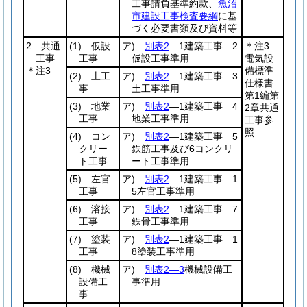
工事請負基準約款、
魚沼
市建設工事検査要綱
に基
づく必要書類及び資料等
2 共通
(1)
仮設
ア)
別表2
―1建築工事 2
＊注3
工事
工事
仮設工事準用
電気設
＊注3
備標準
(2)
土工
ア)
別表2
―1建築工事 3
仕様書
事
土工事準用
第1編第
(3)
地業
ア)
別表2
―1建築工事 4
2章共通
工事
地業工事準用
工事参
照
(4)
コン
ア)
別表2
―1建築工事 5
クリー
鉄筋工事及び6コンクリ
ト工事
ート工事準用
(5)
左官
ア)
別表2
―1建築工事 1
工事
5左官工事準用
(6)
溶接
ア)
別表2
―1建築工事 7
工事
鉄骨工事準用
(7)
塗装
ア)
別表2
―1建築工事 1
工事
8塗装工事準用
(8)
機械
ア)
別表2―3
機械設備工
設備工
事準用
事