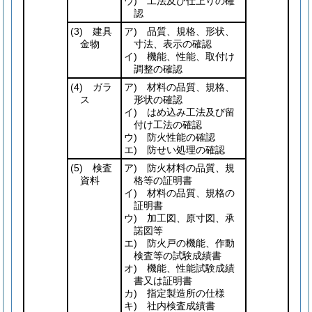
ウ) 工法及び仕上りの確
認
(3)
建具
ア) 品質、規格、形状、
金物
寸法、表示の確認
イ) 機能、性能、取付け
調整の確認
(4)
ガラ
ア) 材料の品質、規格、
ス
形状の確認
イ) はめ込み工法及び留
付け工法の確認
ウ) 防火性能の確認
エ) 防せい処理の確認
(5)
検査
ア) 防火材料の品質、規
資料
格等の証明書
イ) 材料の品質、規格の
証明書
ウ) 加工図、原寸図、承
諾図等
エ) 防火戸の機能、作動
検査等の試験成績書
オ) 機能、性能試験成績
書又は証明書
カ) 指定製造所の仕様
キ) 社内検査成績書