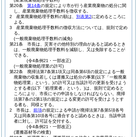
(産業廃棄物処理手数料)
第20条
第14条
の規定により市が行う産業廃棄物の処分に関
し、産業廃棄物処理手数料を徴収する。
2
産業廃棄物処理手数料の額は、
別表第2
に定めるところに
よる。
3
産業廃棄物処理手数料の徴収方法については、規則で定め
る。
(一般廃棄物処理手数料の減免)
第21条
市長は、災害その他特別の理由があると認めるとき
は、一般廃棄物処理手数料を減額し、又は免除することが
できる。
(令4条例21・一部改正)
(一般廃棄物処理業の許可)
第22条
廃掃法第7条第1項又は同条第6項の規定による一般
廃棄物の収集若しくは運搬又は処分の事業
(以下「一般廃棄
物処理業」という。)
の許可又は当該許可の更新を受けよう
とする者
(以下「処理業者」という。)
は、規則で定めると
ころにより、市長にその申請をしなければならない。
廃掃
法第7条の2第1項の規定による変更の許可を受けようとす
る者も、同様とする。
2
市長は、
前項
の規定による申請が廃掃法第7条第5項各号
又は同条第10項各号に適合すると認めるときは、当該申請
者に対し、許可証を交付する。
(令4条例21・一部改正)
(運搬器材等の検査)