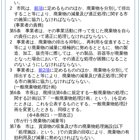
い。
2
市民は、
前項
に定めるもののほか、廃棄物を分別して排出
すること等により、廃棄物の減量及び適正処理に関する市
の施策に協力しなければならない。
(事業者の責務)
第5条
事業者は、その事業活動に伴って生じた廃棄物を自ら
の責任において適正に処理しなければならない。
2
事業者は、廃棄物の排出を抑制し、再利用を促進すること
等により廃棄物の減量に積極的に努めるとともに、物の製
造、加工、販売等に際しては、その製品、容器等が廃棄物
となった場合において、その適正な処理が困難になること
のないようにしなければならない。
3
事業者は、
前2項
に定めるもののほか、廃棄物を分別して
排出すること等により、廃棄物の減量及び適正処理に関す
る市の施策に協力しなければならない。
(一般廃棄物処理計画)
第6条
市長は、廃掃法第6条に規定する一般廃棄物の処理に
関する計画
(以下「一般廃棄物処理計画」という。)
を定め
たときは、これを公表するものとする。
一般廃棄物処理計
画を変更したときも、同様とする。
(令4条例21・一部改正)
(市が行う廃棄物の減量等)
第7条
市は、資源物の収集及び市の廃棄物処理施設
(以下
「処理施設」という。)
での資源の回収により、廃棄物の有
効利用及び減量に努めなければならない。