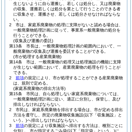
生じないように自ら運搬し、若しくは処分し、又は廃棄物
の収集、運搬若しくは処分を業として行うことのできる者
に収集させ、運搬させ、若しくは処分させなければならな
い。
2
市は、家庭系廃棄物の処理に支障がないと認める場合は、
一般廃棄物処理計画に従って、事業系一般廃棄物の処分を
行うことができる。
(収集及び運搬の委託)
第13条
市長は、一般廃棄物処理計画の範囲内において、一
般廃棄物の収集及び運搬を委託することができる。
(市が処理する産業廃棄物)
第14条
市は、一般廃棄物の処理又は処理施設の機能に支障
が生じない範囲において、産業廃棄物の処理を行うことが
できる。
2
前項
の規定により、市が処理することができる産業廃棄物
は、規則で定める。
(家庭系廃棄物の排出方法等)
第15条
市民は、自ら処理しない家庭系廃棄物については、
一般廃棄物処理計画に従い、適正に分別し、保管し、及び
排出しなければならない。
2
市民は、家庭系廃棄物を排出する場合は、市が定める排出
方法を遵守し、所定の廃棄物収集施設
(以下「収集施設」と
いう。)
へ排出しなければならない。
3
前項
の規定により収集施設へ排出する方法は、種別ごとに
分別し、市が指定するごみ袋
(以下「指定袋」という。)
に