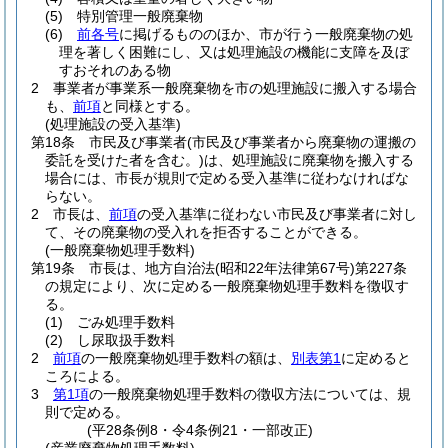
(5)
特別管理一般廃棄物
(6)
前各号
に掲げるもののほか、市が行う一般廃棄物の処
理を著しく困難にし、又は処理施設の機能に支障を及ぼ
すおそれのある物
2
事業者が事業系一般廃棄物を市の処理施設に搬入する場合
も、
前項
と同様とする。
(処理施設の受入基準)
第18条
市民及び事業者
(市民及び事業者から廃棄物の運搬の
委託を受けた者を含む。)
は、処理施設に廃棄物を搬入する
場合には、市長が規則で定める受入基準に従わなければな
らない。
2
市長は、
前項
の受入基準に従わない市民及び事業者に対し
て、その廃棄物の受入れを拒否することができる。
(一般廃棄物処理手数料)
第19条
市長は、地方自治法
(昭和22年法律第67号)
第227条
の規定により、次に定める一般廃棄物処理手数料を徴収す
る。
(1)
ごみ処理手数料
(2)
し尿取扱手数料
2
前項
の一般廃棄物処理手数料の額は、
別表第1
に定めると
ころによる。
3
第1項
の一般廃棄物処理手数料の徴収方法については、規
則で定める。
(平28条例8・令4条例21・一部改正)