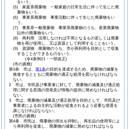
をいう。
(5)
家庭系廃棄物 一般家庭の日常生活に伴って生じた廃
棄物をいう。
(6)
事業系廃棄物 事業活動に伴って生じた廃棄物をい
う。
(7)
事業系一般廃棄物 事業系廃棄物のうち、産業廃棄物
以外の廃棄物をいう。
(8)
再利用 活用しなければ不用となるもの若しくは廃棄
物を再び使用し、又は資源として利用することをいう。
(9)
資源物 廃棄物のうち、市が再利用を目的として収集
することができるものをいう。
(令4条例21・一部改正)
(市の責務)
第3条
市は、
第1条
の目的を達成するため、廃棄物の減量を
推進するとともに廃棄物の適正な処理を図らなければなら
ない。
2
市は、市民及び事業者に対して、廃棄物の減量及び適正処
理に関する意識の啓発及び情報の提供に努めなければなら
ない。
3
市は、廃棄物の減量及び適正処理を目的として、市民及び
事業者による自主的な活動が促進されるよう必要な措置を
講じなければならない。
(市民の責務)
第4条
市民は、廃棄物の排出を抑制し、再生品の使用等によ
り再利用を促進し、廃棄物の減量に努めなければならな