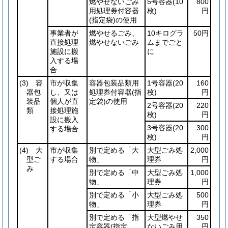
燃やせないごみ
5号容器
(10
800
用処理券付容器
枚)
円
(指定袋)
の使用
事業者が
燃やせるごみ、
10キログラ
50円
直接処理
燃やせないごみ
ムまでごと
施設に搬
に
入する場
合
(3)
容
市が収集
容器包装品類用
1号容器
(20
160
器包
し、又は
処理券付容器
(指
枚)
円
装品
個人が直
定袋)
の使用
2号容器
(20
220
類
接処理施
枚)
円
設に搬入
3号容器
(20
300
する場合
枚)
円
(4)
大
市が収集
別で定める「大
大型ごみ処
2,000
型ご
する場合
物」
理券
円
み
別で定める「中
大型ごみ処
1,000
物」
理券
円
別で定める「小
大型ごみ処
500
物」
理券
円
別で定める「指
大型燃やせ
350
定容器
(指定
ないごみ用
円