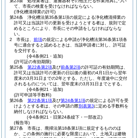
第23条
処理業者は、運搬器材その他主たる作業用具につい
て、市長の検査を受けなければならない。
(浄化槽清掃業の許可)
第24条
浄化槽法第35条第1項の規定による浄化槽清掃業の
許可又は当該許可の更新を受けようとする者は、規則で定
めるところにより、市長にその申請をしなければならな
い。
2
市長は、
前項
の規定による申請が浄化槽法第36条第1項各
号に適合すると認めるときは、当該申請者に対し、許可証
を交付する。
(令4条例21・追加)
(許可証の有効期限)
第25条
第22条第2項
及び
前条第2項
の許可証の有効期間は、
許可又は当該許可の更新の日以後の最初の4月1日から翌年
度末の3月31日までの2年とする。
ただし、年度途中に交付
されるものについては、翌年度末の3月31日までとする。
(令4条例21・追加)
(許可申請等手数料)
第26条
第22条第1項
及び
第24条第1項
の規定による許可を受
けようとする者は、その申請の際
別表第3
に定める手数料を
納付しなければならない。
(令4条例21・旧第24条繰下・一部改正)
(報告等)
第27条
市長は、廃掃法第18条第1項に規定するもののほ
か、この条例の施行に必要な限度において、土地又は建物