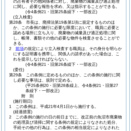
の占有者その他関係者に対し、廃棄物の減量及び適正処理
に関し、必要な報告を求め、又は指示することができる。
(令4条例21・旧第25条繰下・一部改正)
(立入検査)
第28条
市長は、廃掃法第19条第1項に規定するもののほ
か、この条例の施行に必要な限度において、職員に必要と
認める場所に立ち入り、廃棄物の減量及び適正処理に関
し、帳簿、書類その他の必要な物件を検査させることがで
きる。
2
前項
の規定により立入検査する職員は、その身分を明らか
にする証明書を携帯し、関係人の請求があった場合は、こ
れを提示しなければならない。
(令4条例21・旧第26条繰下・一部改正)
(委任)
第29条
この条例に定めるもののほか、この条例の施行に関
し必要な事項は、規則で定める。
(平25条例20・旧第28条繰上、令4条例21・旧第27
条繰下・一部改正)
附
則
(施行期日)
1
この条例は、平成21年4月1日から施行する。
(経過措置)
2
この条例の施行の日の前日までに、改正前の魚沼市廃棄物
の処理及び清掃に関する条例の規定によりなされた処分、
手続その他の行為は、この条例の相当規定によりなされた