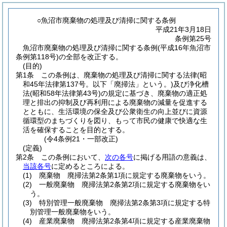
○魚沼市廃棄物の処理及び清掃に関する条例
平成21年3月18日
条例第25号
魚沼市廃棄物の処理及び清掃に関する条例(平成16年魚沼市
条例第118号)の全部を改正する。
(目的)
第1条
この条例は、廃棄物の処理及び清掃に関する法律
(昭
和45年法律第137号。以下「廃掃法」という。)
及び浄化槽
法
(昭和58年法律第43号)
の規定に基づき、廃棄物の適正処
理と排出の抑制及び再利用による廃棄物の減量を促進する
とともに、生活環境の保全及び公衆衛生の向上並びに資源
循環型のまちづくりを図り、もって市民の健康で快適な生
活を確保することを目的とする。
(令4条例21・一部改正)
(定義)
第2条
この条例において、
次の各号
に掲げる用語の意義は、
当該各号
に定めるところによる。
(1)
廃棄物 廃掃法第2条第1項に規定する廃棄物をいう。
(2)
一般廃棄物 廃掃法第2条第2項に規定する廃棄物をい
う。
(3)
特別管理一般廃棄物 廃掃法第2条第3項に規定する特
別管理一般廃棄物をいう。
(4)
産業廃棄物 廃掃法第2条第4項に規定する産業廃棄物