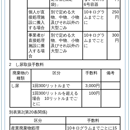
袋)
」
6号容器
個人が直
別で定める大
10キログラ
250
接処理施
物、中物、小物
ムまでごと
円
設に搬入
及びそれ以外の
に
する場合
大型ごみ
事業者が
別で定める大
10キログラ
300
直接処理
物、中物、小物
ムまでごと
円
施設に搬
及びそれ以外の
に
入する場
大型ごみ
合
2 し尿取扱手数料
廃棄物の
区分
手数料
備考
種類
し尿
1回300リットルまで
3,000円
1回300リットルを超える
100円
場合 10リットルまでご
とに
別表第2
(第20条関係)
区分
手数料
産業廃棄物処理
10キログラムまでごとに15