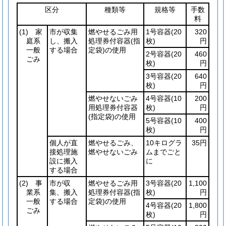
区分
種類等
規格等
手数
料
(1)
家
市が収集
燃やせるごみ用
1号容器
(20
320
庭系
し、搬入
処理券付容器
(指
枚)
円
一般
する場合
定袋)
の使用
2号容器
(20
460
ごみ
枚)
円
3号容器
(20
640
枚)
円
燃やせないごみ
4号容器
(10
200
用処理券付容器
枚)
円
(指定袋)
の使用
5号容器
(10
400
枚)
円
個人が直
燃やせるごみ、
10キログラ
35円
接処理施
燃やせないごみ
ムまでごと
設に搬入
に
する場合
(2)
事
市が収
燃やせるごみ用
3号容器
(20
1,100
業系
集、搬入
処理券付容器
(指
枚)
円
一般
する場合
定袋)
の使用
4号容器
(20
1,800
ごみ
枚)
円