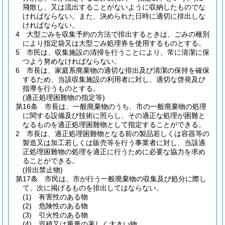
飛散し、又は流出することがないように収納したものでな
ければならない。
また、決められた日時に適切に排出しな
ければならない。
4
大型ごみを収集予約の方法で排出するときは、ごみの種別
により指定袋又は大型ごみ処理券を使用するものとする。
5
市民は、収集施設の清掃を行うことにより、常に清潔に保
つよう努めなければならない。
6
市長は、家庭系廃棄物の適切な排出及び清潔の保持を確保
するため、当該収集施設の利用者に対し、適切な啓発及び
指導を行うものとする。
(適正処理困難物の指定等)
第16条
市長は、一般廃棄物のうち、市の一般廃棄物の処理
に関する設備及び技術に照らし、その適正な処理が困難と
なるものを適正処理困難物として指定することができる。
2
市長は、適正処理困難物となる前の製品若しくは容器等の
製造又は加工若しくは販売等を行う事業者に対し、当該適
正処理困難物の処理を適正に行うために必要な協力を求め
ることができる。
(排出禁止物)
第17条
市民は、市が行う一般廃棄物の収集及び処分に際し
て、次に掲げるものを排出してはならない。
(1)
有害性のある物
(2)
危険性のある物
(3)
引火性のある物
(4)
容積又は重量の著しく大きい物