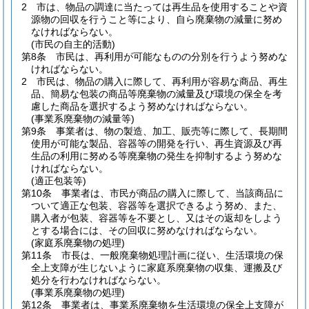
2
市は、物品の調達に当たっては再生品を使用することや資
源物の回収を行うこと等により、自ら廃棄物の減量に努め
なければならない。
(市民の自主的活動)
第8条
市民は、再利用が可能なものの分別を行うよう努めな
ければならない。
2
市民は、物品の購入に際して、再利用が容易な商品、再生
品、簡易な包装の商品等廃棄物の減量及び環境の保全を考
慮した商品を選択するよう努めなければならない。
(事業系廃棄物の減量等)
第9条
事業者は、物の製造、加工、販売等に際して、長期間
使用が可能な製品、容器等の開発を行い、再生資源及び再
生品の利用に努める等廃棄物の発生を抑制するよう努めな
ければならない。
(適正包装等)
第10条
事業者は、市民が商品の購入に際して、当該商品に
ついて適正な包装、容器等を選択できるよう努め、また、
購入者が包装、容器等を不要とし、又はその返却をしよう
とする場合には、その回収に努めなければならない。
(家庭系廃棄物の処理)
第11条
市長は、一般廃棄物処理計画に従い、生活環境の保
全上支障が生じないように家庭系廃棄物の収集、運搬及び
処分を行わなければならない。
(事業系廃棄物の処理)
第12条
事業者は、事業系廃棄物を生活環境の保全上支障が