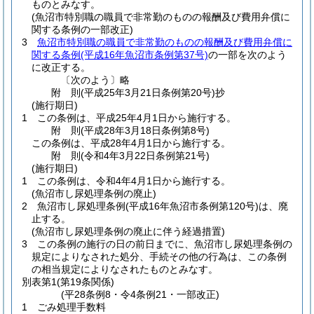
ものとみなす。
(魚沼市特別職の職員で非常勤のものの報酬及び費用弁償に
関する条例の一部改正)
3
魚沼市特別職の職員で非常勤のものの報酬及び費用弁償に
関する条例
(平成16年魚沼市条例第37号)
の一部を次のよう
に改正する。
〔次のよう〕略
附
則
(平成25年3月21日
条例第20号)
抄
(施行期日)
1
この条例は、平成25年4月1日から施行する。
附
則
(平成28年3月18日
条例第8号)
この条例は、平成28年4月1日から施行する。
附
則
(令和4年3月22日
条例第21号)
(施行期日)
1
この条例は、令和4年4月1日から施行する。
(魚沼市し尿処理条例の廃止)
2
魚沼市し尿処理条例
(平成16年魚沼市条例第120号)
は、廃
止する。
(魚沼市し尿処理条例の廃止に伴う経過措置)
3
この条例の施行の日の前日までに、魚沼市し尿処理条例の
規定によりなされた処分、手続その他の行為は、この条例
の相当規定によりなされたものとみなす。
別表第1
(第19条関係)
(平28条例8・令4条例21・一部改正)
1 ごみ処理手数料