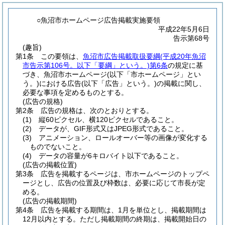
○魚沼市ホームページ広告掲載実施要領
平成22年5月6日
告示第68号
(趣旨)
第1条
この要領は、
魚沼市広告掲載取扱要綱
(平成20年魚沼
市告示第106号。以下「要綱」という。)
第6条
の規定に基
づき、魚沼市ホームページ
(以下「市ホームページ」とい
う。)
における広告
(以下「広告」という。)
の掲載に関し、
必要な事項を定めるものとする。
(広告の規格)
第2条
広告の規格は、次のとおりとする。
(1)
縦60ピクセル、横120ピクセルであること。
(2)
データが、GIF形式又はJPEG形式であること。
(3)
アニメーション、ロールオーバー等の画像が変化する
ものでないこと。
(4)
データの容量が6キロバイト以下であること。
(広告の掲載位置)
第3条
広告を掲載するページは、市ホームページのトップペ
ージとし、広告の位置及び枠数は、必要に応じて市長が定
める。
(広告の掲載期間)
第4条
広告を掲載する期間は、1月を単位とし、掲載期間は
12月以内とする。
ただし掲載期間の終期は、掲載開始日の