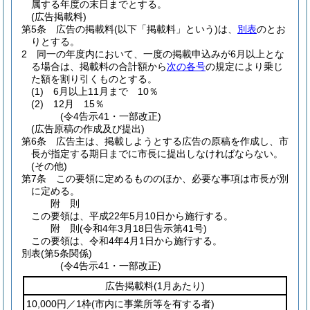
属する年度の末日までとする。
(広告掲載料)
第5条
広告の掲載料
(以下「掲載料」という)
は、
別表
のとお
りとする。
2
同一の年度内において、一度の掲載申込みが6月以上とな
る場合は、掲載料の合計額から
次の各号
の規定により乗じ
た額を割り引くものとする。
(1)
6月以上11月まで 10％
(2)
12月 15％
(令4告示41・一部改正)
(広告原稿の作成及び提出)
第6条
広告主は、掲載しようとする広告の原稿を作成し、市
長が指定する期日までに市長に提出しなければならない。
(その他)
第7条
この要領に定めるもののほか、必要な事項は市長が別
に定める。
附
則
この要領は、平成22年5月10日から施行する。
附
則
(令和4年3月18日
告示第41号)
この要領は、令和4年4月1日から施行する。
別表
(第5条関係)
(令4告示41・一部改正)
広告掲載料
(1月あたり)
10,000円／1枠
(市内に事業所等を有する者)