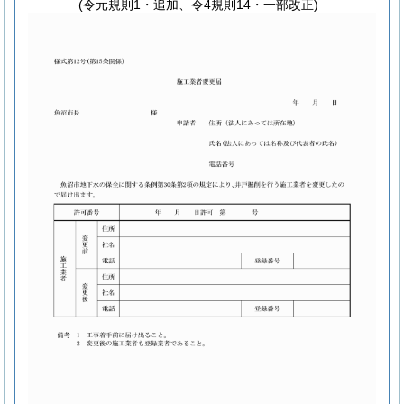
(令元規則1・追加、令4規則14・一部改正)