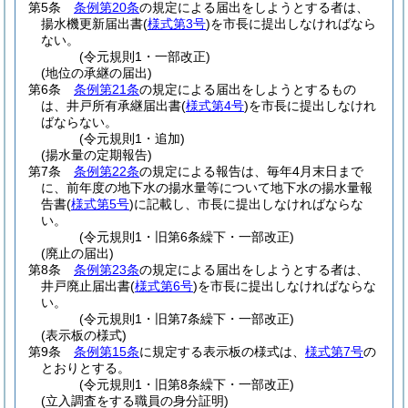
第5条
条例第20条
の規定による届出をしようとする者は、
揚水機更新届出書
(
様式第3号
)
を市長に提出しなければなら
ない。
(令元規則1・一部改正)
(地位の承継の届出)
第6条
条例第21条
の規定による届出をしようとするもの
は、井戸所有承継届出書
(
様式第4号
)
を市長に提出しなけれ
ばならない。
(令元規則1・追加)
(揚水量の定期報告)
第7条
条例第22条
の規定による報告は、毎年4月末日まで
に、前年度の地下水の揚水量等について地下水の揚水量報
告書
(
様式第5号
)
に記載し、市長に提出しなければならな
い。
(令元規則1・旧第6条繰下・一部改正)
(廃止の届出)
第8条
条例第23条
の規定による届出をしようとする者は、
井戸廃止届出書
(
様式第6号
)
を市長に提出しなければならな
い。
(令元規則1・旧第7条繰下・一部改正)
(表示板の様式)
第9条
条例第15条
に規定する表示板の様式は、
様式第7号
の
とおりとする。
(令元規則1・旧第8条繰下・一部改正)
(立入調査をする職員の身分証明)