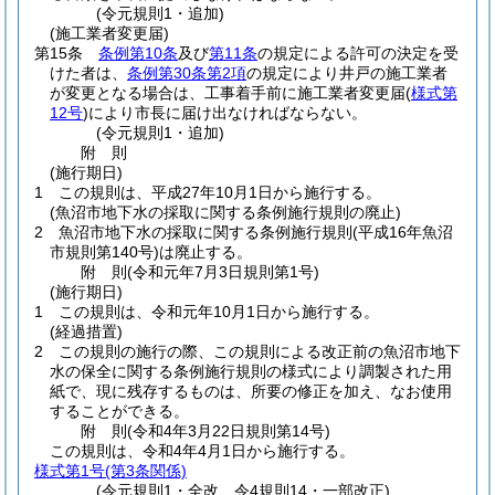
(令元規則1・追加)
(施工業者変更届)
第15条
条例第10条
及び
第11条
の規定による許可の決定を受
けた者は、
条例第30条第2項
の規定により井戸の施工業者
が変更となる場合は、工事着手前に施工業者変更届
(
様式第
12号
)
により市長に届け出なければならない。
(令元規則1・追加)
附
則
(施行期日)
1
この規則は、平成27年10月1日から施行する。
(魚沼市地下水の採取に関する条例施行規則の廃止)
2
魚沼市地下水の採取に関する条例施行規則
(平成16年魚沼
市規則第140号)
は廃止する。
附
則
(令和元年7月3日
規則第1号)
(施行期日)
1
この規則は、令和元年10月1日から施行する。
(経過措置)
2
この規則の施行の際、この規則による改正前の魚沼市地下
水の保全に関する条例施行規則の様式により調製された用
紙で、現に残存するものは、所要の修正を加え、なお使用
することができる。
附
則
(令和4年3月22日
規則第14号)
この規則は、令和4年4月1日から施行する。
様式第1号
(第3条関係)
(令元規則1・全改、令4規則14・一部改正)