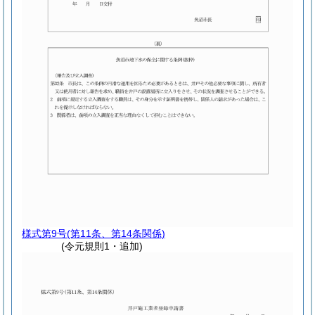
様式第9号
(第11条、第14条関係)
(令元規則1・追加)