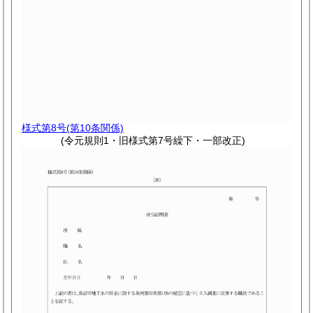
様式第8号
(第10条関係)
(令元規則1・旧様式第7号繰下・一部改正)