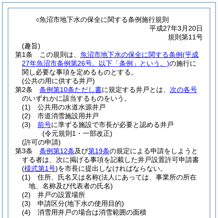
○魚沼市地下水の保全に関する条例施行規則
平成27年3月20日
規則第11号
(趣旨)
第1条
この規則は、
魚沼市地下水の保全に関する条例
(平成
27年魚沼市条例第26号。以下「条例」という。)
の施行に
関し必要な事項を定めるものとする。
(公共の用に供する井戸)
第2条
条例第10条ただし書
に規定する井戸とは、
次の各号
のいずれかに該当するものをいう。
(1)
公共用の水道水源井戸
(2)
市道消雪施設用井戸
(3)
前号
に準ずる施設で市長が必要と認める井戸
(令元規則1・一部改正)
(許可の申請)
第3条
条例第12条
及び
第19条
の規定による申請をしようと
する者は、次に掲げる事項を記載した井戸設置許可申請書
(
様式第1号
)
を市長に提出しなければならない。
(1)
住所、氏名又は名称
(法人にあっては、事業所の所在
地、名称及び代表者の氏名)
(2)
井戸の設置場所
(3)
申請区分
(地下水の使用目的)
(4)
消雪用井戸の場合は消雪範囲の面積