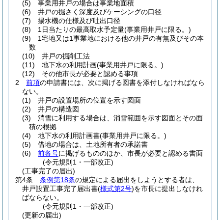
(5)
事業用井戸の場合は事業地面積
(6)
井戸の掘さく深度及びケーシングの口径
(7)
揚水機の仕様及び吐出口径
(8)
1日当たりの最高取水予定量
(事業用井戸に限る。)
(9)
1宅地又は1事業地における他の井戸の有無及びその本
数
(10)
井戸の掘削工法
(11)
地下水の利用計画
(事業用井戸に限る。)
(12)
その他市長が必要と認める事項
2
前項
の申請書には、次に掲げる図書を添付しなければなら
ない。
(1)
井戸の設置場所の位置を示す図面
(2)
井戸の構造図
(3)
消雪に利用する場合は、消雪範囲を示す図面とその面
積の根拠
(4)
地下水の利用計画書
(事業用井戸に限る。)
(5)
借地の場合は、土地所有者の承諾書
(6)
前各号
に掲げるもののほか、市長が必要と認める書面
(令元規則1・一部改正)
(工事完了の届出)
第4条
条例第18条
の規定による届出をしようとする者は、
井戸設置工事完了届出書
(
様式第2号
)
を市長に提出しなけれ
ばならない。
(令元規則1・一部改正)
(更新の届出)