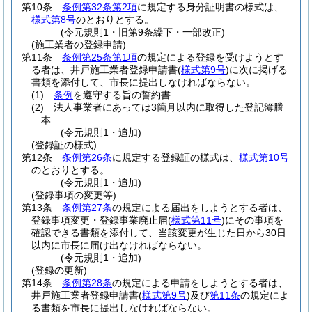
第10条
条例第32条第2項
に規定する身分証明書の様式は、
様式第8号
のとおりとする。
(令元規則1・旧第9条繰下・一部改正)
(施工業者の登録申請)
第11条
条例第25条第1項
の規定による登録を受けようとす
る者は、井戸施工業者登録申請書
(
様式第9号
)
に次に掲げる
書類を添付して、市長に提出しなければならない。
(1)
条例
を遵守する旨の誓約書
(2)
法人事業者にあっては3箇月以内に取得した登記簿謄
本
(令元規則1・追加)
(登録証の様式)
第12条
条例第26条
に規定する登録証の様式は、
様式第10号
のとおりとする。
(令元規則1・追加)
(登録事項の変更等)
第13条
条例第27条
の規定による届出をしようとする者は、
登録事項変更・登録事業廃止届
(
様式第11号
)
にその事項を
確認できる書類を添付して、当該変更が生じた日から30日
以内に市長に届け出なければならない。
(令元規則1・追加)
(登録の更新)
第14条
条例第28条
の規定による申請をしようとする者は、
井戸施工業者登録申請書
(
様式第9号
)
及び
第11条
の規定によ
る書類を市長に提出しなければならない。